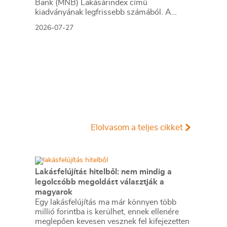
Bank (MNB) Lakásárindex című
kiadványának legfrissebb számából. A
mérséklődés mértéke Budapesten és a
2026-07-27
vidéki városokban is 0,6% volt, így az éves
növekedési ütem a második negyedévre
8,3%-ra, illetve 15,6%-ra lassult. A
legnagyobb mértékű emelkedés a Dél-
Dunántúl régióban volt megfigyelhető
(22,8%), míg a legszerényebb eredményt
Budapest érte el.
Elolvasom a teljes cikket
Lakásfelújítás hitelből: nem mindig a
legolcsóbb megoldást választják a
magyarok
Egy lakásfelújítás ma már könnyen több
millió forintba is kerülhet, ennek ellenére
meglepően kevesen vesznek fel kifejezetten