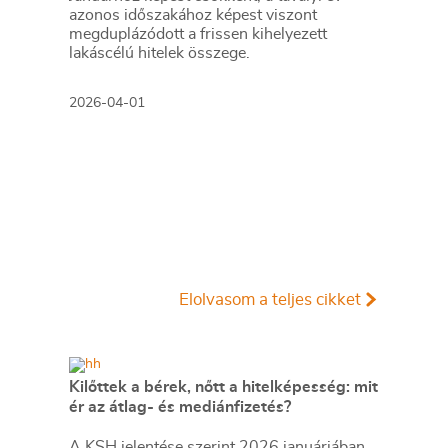
azonos időszakához képest viszont
megduplázódott a frissen kihelyezett
lakáscélú hitelek összege.
2026-04-01
Elolvasom a teljes cikket
Kilőttek a bérek, nőtt a hitelképesség: mit
ér az átlag- és mediánfizetés?
A KSH jelentése szerint 2026 januárjában