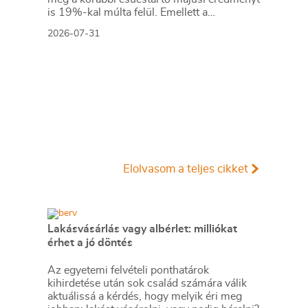
is 19%-kal múlta felül. Emellett a
lakáshitelek kihelyezése is történelmi
2026-07-31
csúcsot produkált, elvégre a konstrukció új
szerződéseinek összege 282,06 milliárd
forint volt júniusban. A lakáshitelpiac így az
év első felében megközelítette az 1 577
milliárd forintos kihelyezést, elérve a teljes
tavalyi év eredményének a 80%-át.
Elolvasom a teljes cikket
Lakásvásárlás vagy albérlet: milliókat
érhet a jó döntés
Az egyetemi felvételi ponthatárok
kihirdetése után sok család számára válik
aktuálissá a kérdés, hogy melyik éri meg