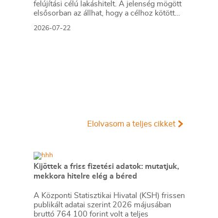
felújítási célú lakáshitelt. A jelenség mögött
elsősorban az állhat, hogy a célhoz kötött
konstrukciók ugyan kedvezőbb kamatot
2026-07-22
kínálnak, de a hitelfelvétel és a folyósítás
folyamata jóval kötöttebb és
adminisztrációigényesebb, mint a szabad
felhasználású jelzáloghiteleké vagy a
személyi kölcsönöké.
Elolvasom a teljes cikket
Kijöttek a friss fizetési adatok: mutatjuk,
mekkora hitelre elég a béred
A Központi Statisztikai Hivatal (KSH) frissen
publikált adatai szerint 2026 májusában
bruttó 764 100 forint volt a teljes