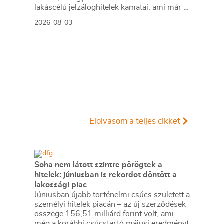
lakáscélú jelzáloghitelek kamatai, ami már a
hitelstatiszikában is megmutatkozik. A
2026-08-03
szabad felhasználású jelzáloghitelek is
egyre kedvezőbb feltételekkel vehetők
igénybe.
Elolvasom a teljes cikket
Soha nem látott szintre pörögtek a
hitelek: júniusban is rekordot döntött a
lakossági piac
Júniusban újabb történelmi csúcs született a
személyi hitelek piacán – az új szerződések
összege 156,51 milliárd forint volt, ami
még a korábbi csúcstartó májusi eredményt