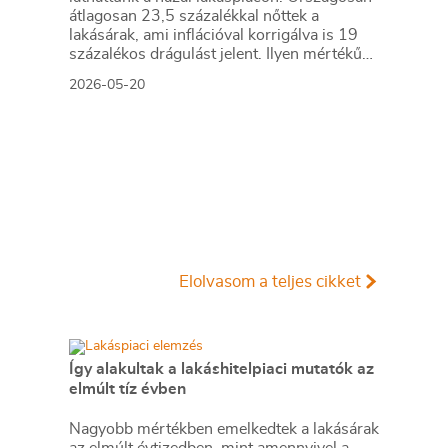
átlagosan 23,5 százalékkal nőttek a
lakásárak, ami inflációval korrigálva is 19
százalékos drágulást jelent. Ilyen mértékű
reál áremelkedésre az elmúlt
2026-05-20
negyedszázadban nem volt példa. Az
áremelkedés fő okát az Otthon Start
Program indulásában látja a jegybank.
Elolvasom a teljes cikket
Így alakultak a lakáshitelpiaci mutatók az
elmúlt tíz évben
Nagyobb mértékben emelkedtek a lakásárak