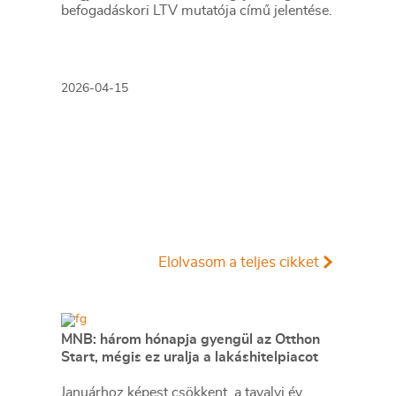
befogadáskori LTV mutatója című jelentése.
2026-04-15
Elolvasom a teljes cikket
MNB: három hónapja gyengül az Otthon
Start, mégis ez uralja a lakáshitelpiacot
Januárhoz képest csökkent, a tavalyi év