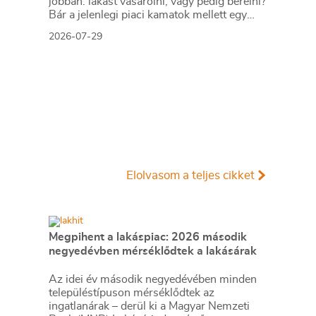
jobban: lakást vásárolni, vagy pedig bérelni?
Bár a jelenlegi piaci kamatok mellett egy
lakáshitel havi törlesztőrészlete még
2026-07-29
meghaladja az átlagos budapesti bérleti
díjat, a lakbérek várható emelkedése és az
ingatlanok értéknövekedése miatt hosszabb
távon a vásárlás kedvezőbb pénzügyi
döntés lehet.
Elolvasom a teljes cikket
Megpihent a lakáspiac: 2026 második
negyedévben mérséklődtek a lakásárak
Az idei év második negyedévében minden
településtípuson mérséklődtek az
ingatlanárak – derül ki a Magyar Nemzeti