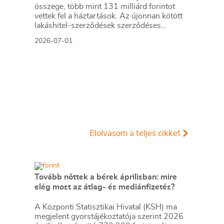
összege, több mint 131 milliárd forintot
vettek fel a háztartások. Az újonnan kötött
lakáshitel-szerződések szerződéses
összege viszont csökkent az előző
2026-07-01
hónaphoz képest, a kihelyezett összeg 253
milliárd forint volt. A hazai lakáshitelpiac
azonban így is jól teljesít, a volumen már az
év első öt hónapjában megközelítette az 1
300 milliárd forintot.
Elolvasom a teljes cikket
Tovább nőttek a bérek áprilisban: mire
elég most az átlag- és mediánfizetés?
A Központi Statisztikai Hivatal (KSH) ma
megjelent gyorstájékoztatója szerint 2026