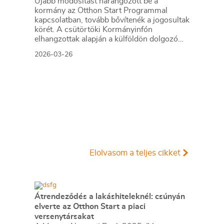
Újabb módosítást harangozott be a
kormány az Otthon Start Programmal
kapcsolatban, tovább bővítenék a jogosultak
körét. A csütörtöki Kormányinfón
elhangzottak alapján a külföldön dolgozó
magyarokat érintő módosítás még nem
2026-03-26
került a kormány elé, és várhatóan csak a
választás után lépne életbe.
Elolvasom a teljes cikket
Átrendeződés a lakáshiteleknél: csúnyán
elverte az Otthon Start a piaci
versenytársakat