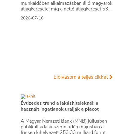
munkaidőben alkalmazásban álló magyarok
átlagkeresete, míg a nettó átlagkereset 535
900 forint volt ugyanezen időszakban. A
2026-07-16
keresetek bruttó mediánértéke 615 600
forint, míg a nettó mediánértéke 436 200
forint volt idén májusban. A felsorolt
számok tükrében a Bank360 megvizsgálta,
mekkora hitelösszegek felvételére képesek
azok, akik a legutóbbi átlag- és
mediánösszegeket keresik meg havonta.
Elolvasom a teljes cikket
Évtizedes trend a lakáshiteleknél: a
használt ingatlanok uralják a piacot
A Magyar Nemzeti Bank (MNB) júliusban
publikált adatai szerint idén májusban a
frissen kihelyezett 253,33 milliárd forint