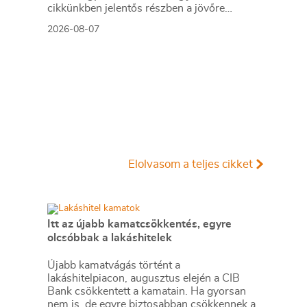
cikkünkben jelentős részben a jövőre
vonatkozó becsléseket tettünk, amelyek
2026-08-07
alapján arra jutottunk, aki csak teheti, annak
mindenképpen megéri a lakásvásárlás. De
mi a helyzet akkor, ha inkább a múltbéli
adatokra koncentrálunk? Hogyan áll ma
valaki, aki 2016-ban lakást vásárolt, illetve
valaki, aki a bérlés mellett döntött, illetve
jobb híján arra kényszerült?
Elolvasom a teljes cikket
Itt az újabb kamatcsökkentés, egyre
olcsóbbak a lakáshitelek
Újabb kamatvágás történt a
lakáshitelpiacon, augusztus elején a CIB
Bank csökkentett a kamatain. Ha gyorsan
nem is, de egyre biztosabban csökkennek a