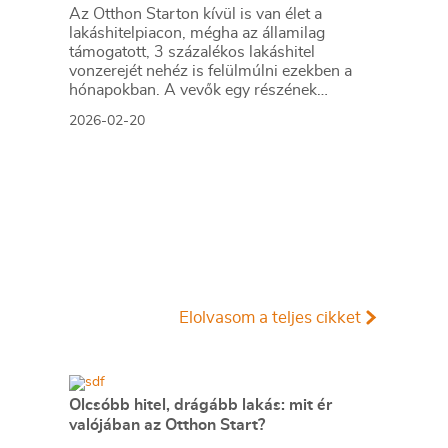
Az Otthon Starton kívül is van élet a
lakáshitelpiacon, mégha az államilag
támogatott, 3 százalékos lakáshitel
vonzerejét nehéz is felülmúlni ezekben a
hónapokban. A vevők egy részének
azonban nincs más opciója, ha nem
2026-02-20
jogosultak a kedvezményes kölcsönre. Ha
hitelre van szükség, akkor a piaci
konstrukciók közül tudnak választani,
cikkünkben ezeknek a feltételeit
hasonlítottuk össze.
Elolvasom a teljes cikket
Olcsóbb hitel, drágább lakás: mit ér
valójában az Otthon Start?