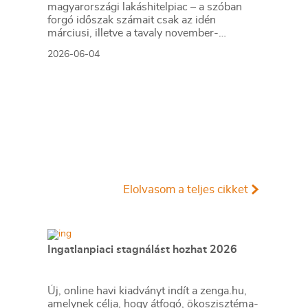
magyarországi lakáshitelpiac – a szóban
forgó időszak számait csak az idén
márciusi, illetve a tavaly november-
decemberi adatok tudták felülmúlni. A hazai
2026-06-04
lakáshitelpiac volumene már az év első
egyharmadában meghaladta az 1 000
milliárd forintot.
Elolvasom a teljes cikket
Ingatlanpiaci stagnálást hozhat 2026
Új, online havi kiadványt indít a zenga.hu,
amelynek célja, hogy átfogó, ökoszisztéma-