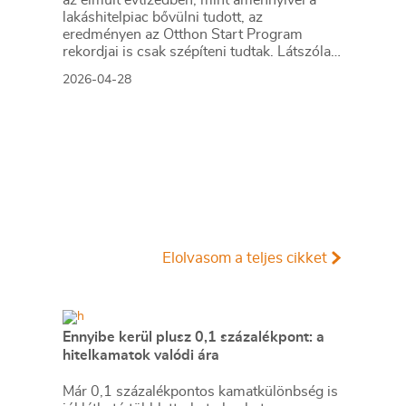
az elmúlt évtizedben, mint amennyivel a
lakáshitelpiac bővülni tudott, az
eredményen az Otthon Start Program
rekordjai is csak szépíteni tudtak. Látszólag
van még tér a hitelpiac bővülésére, a képlet
2026-04-28
azonban nem ennyire egyszerű, vannak
ugyanis olyan változók is, amelyekkel csak
nehezen, vagy egyáltalán nem lehet
számolni.
Elolvasom a teljes cikket
Ennyibe kerül plusz 0,1 százalékpont: a
hitelkamatok valódi ára
Már 0,1 százalékpontos kamatkülönbség is