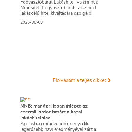
Fogyasztóbarát Lakáshitel, valamint a
Minősített Fogyasztóbarát Lakáshitel
lakáscélú hitel kiváltására szolgáló
konstrukcióinak befogadását. A pénzintézet
2026-06-09
tájékoztatása szerint a döntés 2026. július
1-jén lép hatályba, és visszavonásig marad
érvényben.
Elolvasom a teljes cikket
MNB: már áprilisban átlépte az
ezermilliárdos határt a hazai
lakáshitelpiac
Áprilisban minden idők negyedik
legerősebb havi eredményével zárt a