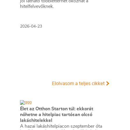
jól látható többletterhet okozhat a
hitelfelvevőknek.
2026-04-23
Elolvasom a teljes cikket
Élet az Otthon Starton túl: ekkorát
nőhetne a hitelpiac tartósan olcsó
lakáshitelekkel
A hazai lakáshitelpiacon szeptember óta