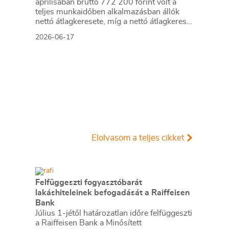
áprilisában bruttó 772 200 forint volt a
teljes munkaidőben alkalmazásban állók
nettó átlagkeresete, míg a nettó átlagkereset
541 200 forint volt.
2026-06-17
Elolvasom a teljes cikket
Felfüggeszti fogyasztóbarát
lakáshiteleinek befogadását a Raiffeisen
Bank
Július 1-jétől határozatlan időre felfüggeszti
a Raiffeisen Bank a Minősített