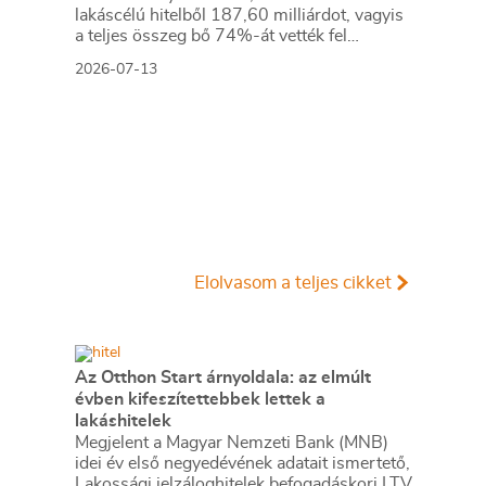
lakáscélú hitelből 187,60 milliárdot, vagyis
a teljes összeg bő 74%-át vették fel
használt lakás vásárlására. Ez az arány
2026-07-13
pedig nem is mondható kifejezetten
magasnak, ugyanis az elmúlt évtized adatait
vizsgálva azt mondhatjuk, több olyan év is
volt, amikor a használt lakás vásárlására
felvett hitelek aránya még ennél is
magasabb volt a teljes kihelyezésen belül.
Az alábbiakban azt fogjuk megvizsgálni,
mégis, hogyan alakult a különböző
lakáshitelcélok súlya az elmúlt évtizedben.
Elolvasom a teljes cikket
Az Otthon Start árnyoldala: az elmúlt
évben kifeszítettebbek lettek a
lakáshitelek
Megjelent a Magyar Nemzeti Bank (MNB)
idei év első negyedévének adatait ismertető,
Lakossági jelzáloghitelek befogadáskori LTV