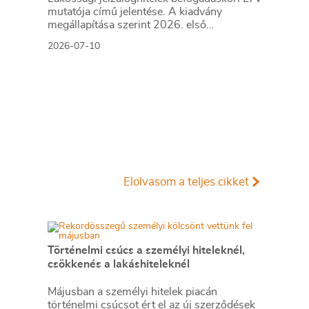
mutatója című jelentése. A kiadvány
megállapítása szerint 2026. első
negyedévben az LTV átlagos értéke 67%
2026-07-10
körül alakult, ami enyhe csökkenést jelent az
2025. negyedik negyedévi 68%-hoz
képest. Ugyanakkor változatlanul
elmondható, hogy az egyes megyék között
jelentős különbségek figyelhetők meg az
ingatlanfedezetek átlagos megterheltsége
tekintetében – ez az arány Pest megyében
volt a legalacsonyabb, 64,1%, míg a sor
másik végén Jász-Nagykun-Szolnok megye
állt 72%-kal. A 2021 óta eltelt időszakot
Elolvasom a teljes cikket
vizsgálva egyértelműen megállapítható,
hogy az utóbbi években emelkedett az
ingatlanfedezetek átlagos megterheltsége,
de már a tavalyi évhez viszonyítva is
látványos az emelkedés.
Történelmi csúcs a személyi hiteleknél,
csökkenés a lakáshiteleknél
Májusban a személyi hitelek piacán
történelmi csúcsot ért el az új szerződések