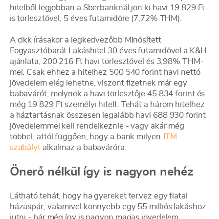
hitelből legjobban a Sberbanknál jön ki havi 19 829 Ft-
is törlesztővel, 5 éves futamidőre (7,72% THM).
A cikk írásakor a legkedvezőbb Minősített
Fogyasztóbarát Lakáshitel 30 éves futamidővel a K&H
ajánlata, 200 216 Ft havi törlesztővel és 3,98% THM-
mel. Csak ehhez a hitelhez 500 540 forint havi nettó
jövedelem elég lehetne, viszont fizetnek már egy
babavárót, melynek a havi törlesztője 45 834 forint és
még 19 829 Ft személyi hitelt. Tehát a három hitelhez
a háztartásnak összesen legalább havi 688 930 forint
jövedelemmel kell rendelkeznie - vagy akár még
többel, attól függően, hogy a bank milyen
JTM
szabályt
alkalmaz a babaváróra.
Önerő nélkül így is nagyon nehéz
Látható tehát, hogy ha gyereket tervez egy fiatal
házaspár, valamivel könnyebb egy 55 milliós lakáshoz
jutni - bár még így is nagyon magas jövedelem