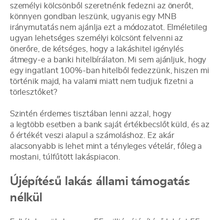
személyi kölcsönből szeretnénk fedezni az önerőt,
könnyen gondban leszünk, ugyanis egy MNB
iránymutatás nem ajánlja ezt a módozatot. Elméletileg
ugyan lehetséges személyi kölcsönt felvenni az
önerőre, de kétséges, hogy a lakáshitel igénylés
átmegy-e a banki hitelbírálaton. Mi sem ajánljuk, hogy
egy ingatlant 100%-ban hitelből fedezzünk, hiszen mi
történik majd, ha valami miatt nem tudjuk fizetni a
törlesztőket?
Szintén érdemes tisztában lenni azzal, hogy
a legtöbb esetben a bank saját értékbecslőt küld, és az
ő értékét veszi alapul a számoláshoz. Ez akár
alacsonyabb is lehet mint a tényleges vételár, főleg a
mostani, túlfűtött lakáspiacon.
Újépítésű lakás állami támogatás
nélkül