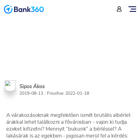
háromszobás
Sipos Ákos
2019-08-13
|
Frissítve: 2022-01-18
A várakozásoknak megfelelően ismét brutális albérlet
árakkal lehet találkozni a fővárosban - vajon ki tudja
ezeket kifizetni? Mennyit “bukunk” a bérléssel? A
lakásárak is az egekben - jogosan merül fel a kérdés: