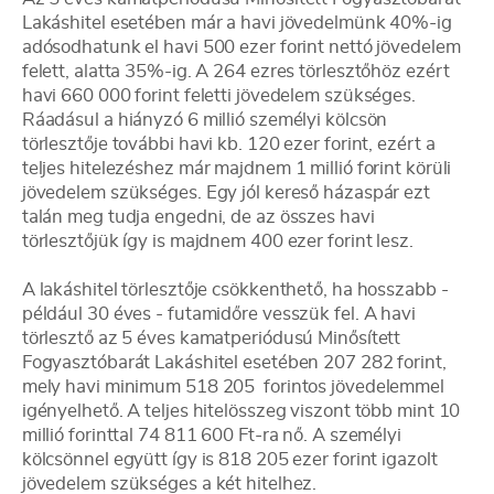
Lakáshitel esetében már a havi jövedelmünk 40%-ig
adósodhatunk el havi 500 ezer forint nettó jövedelem
felett, alatta 35%-ig. A 264 ezres törlesztőhöz ezért
havi 660 000 forint feletti jövedelem szükséges.
Ráadásul a hiányzó 6 millió személyi kölcsön
törlesztője további havi kb. 120 ezer forint, ezért a
teljes hitelezéshez már majdnem 1 millió forint körüli
jövedelem szükséges. Egy jól kereső házaspár ezt
talán meg tudja engedni, de az összes havi
törlesztőjük így is majdnem 400 ezer forint lesz.
A lakáshitel törlesztője csökkenthető, ha hosszabb -
például 30 éves - futamidőre vesszük fel. A havi
törlesztő az 5 éves kamatperiódusú Minősített
Fogyasztóbarát Lakáshitel esetében 207 282 forint,
mely havi minimum 518 205 forintos jövedelemmel
igényelhető. A teljes hitelösszeg viszont több mint 10
millió forinttal 74 811 600 Ft-ra nő. A személyi
kölcsönnel együtt így is 818 205 ezer forint igazolt
jövedelem szükséges a két hitelhez.