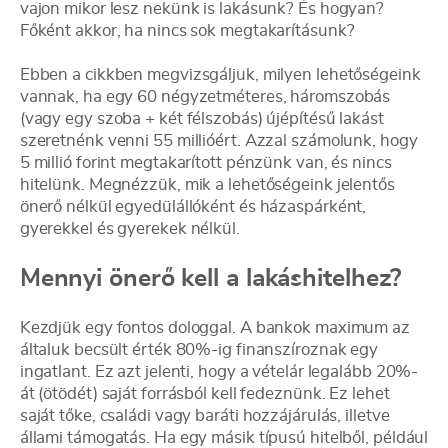
vajon mikor lesz nekünk is lakásunk? És hogyan?
Főként akkor, ha nincs sok megtakarításunk?
Ebben a cikkben megvizsgáljuk, milyen lehetőségeink
vannak, ha egy 60 négyzetméteres, háromszobás
(vagy egy szoba + két félszobás) újépítésű lakást
szeretnénk venni 55 millióért. Azzal számolunk, hogy
5 millió forint megtakarított pénzünk van, és nincs
hitelünk. Megnézzük, mik a lehetőségeink jelentős
önerő nélkül egyedülállóként és házaspárként,
gyerekkel és gyerekek nélkül.
Mennyi önerő kell a lakáshitelhez?
Kezdjük egy fontos dologgal. A bankok maximum az
általuk becsült érték 80%-ig finanszíroznak egy
ingatlant. Ez azt jelenti, hogy a vételár legalább 20%-
át (ötödét) saját forrásból kell fedeznünk. Ez lehet
saját tőke, családi vagy baráti hozzájárulás, illetve
állami támogatás. Ha egy másik típusú hitelből, például