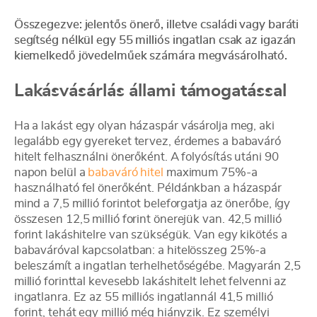
Összegezve: jelentős önerő, illetve családi vagy baráti
segítség nélkül egy 55 milliós ingatlan csak az igazán
kiemelkedő jövedelműek számára megvásárolható.
Lakásvásárlás állami támogatással
Ha a lakást egy olyan házaspár vásárolja meg, aki
legalább egy gyereket tervez, érdemes a babaváró
hitelt felhasználni önerőként. A folyósítás utáni 90
napon belül a
babaváró hitel
maximum 75%-a
használható fel önerőként. Példánkban a házaspár
mind a 7,5 millió forintot beleforgatja az önerőbe, így
összesen 12,5 millió forint önerejük van. 42,5 millió
forint lakáshitelre van szükségük. Van egy kikötés a
babaváróval kapcsolatban: a hitelösszeg 25%-a
beleszámít a ingatlan terhelhetőségébe. Magyarán 2,5
millió forinttal kevesebb lakáshitelt lehet felvenni az
ingatlanra. Ez az 55 milliós ingatlannál 41,5 millió
forint, tehát egy millió még hiányzik. Ez személyi