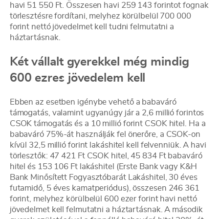
havi 51 550 Ft. Összesen havi 259 143 forintot fognak
törlesztésre fordítani, melyhez körülbelül 700 000
forint nettó jövedelmet kell tudni felmutatni a
háztartásnak.
Két vállalt gyerekkel még mindig
600 ezres jövedelem kell
Ebben az esetben igénybe vehető a babaváró
támogatás, valamint ugyanúgy jár a 2,6 millió forintos
CSOK támogatás és a 10 millió forint CSOK hitel. Ha a
babaváró 75%-át használják fel önerőre, a CSOK-on
kívül 32,5 millió forint lakáshitel kell felvenniük. A havi
törlesztők: 47 421 Ft CSOK hitel, 45 834 Ft babaváró
hitel és 153 106 Ft lakáshitel (Erste Bank vagy K&H
Bank Minősített Fogyasztóbarát Lakáshitel, 30 éves
futamidő, 5 éves kamatperiódus), összesen 246 361
forint, melyhez körülbelül 600 ezer forint havi nettó
jövedelmet kell felmutatni a háztartásnak. A második