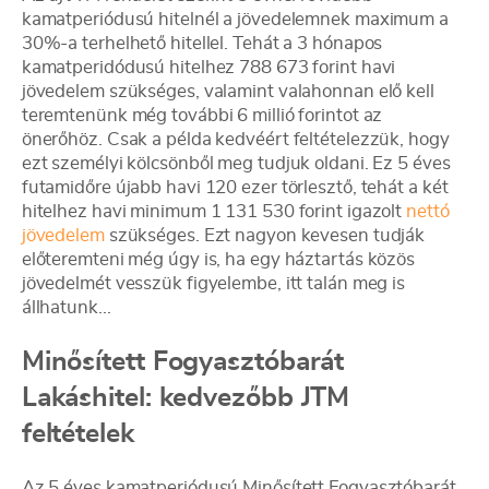
kamatperiódusú hitelnél a jövedelemnek maximum a
30%-a terhelhető hitellel. Tehát a 3 hónapos
kamatperidódusú hitelhez 788 673 forint havi
jövedelem szükséges, valamint valahonnan elő kell
teremtenünk még további 6 millió forintot az
önerőhöz. Csak a példa kedvéért feltételezzük, hogy
ezt személyi kölcsönből meg tudjuk oldani. Ez 5 éves
futamidőre újabb havi 120 ezer törlesztő, tehát a két
hitelhez havi minimum 1 131 530 forint igazolt
nettó
jövedelem
szükséges. Ezt nagyon kevesen tudják
előteremteni még úgy is, ha egy háztartás közös
jövedelmét vesszük figyelembe, itt talán meg is
állhatunk...
Minősített Fogyasztóbarát
Lakáshitel: kedvezőbb JTM
feltételek
Az 5 éves kamatperiódusú Minősített Fogyasztóbarát