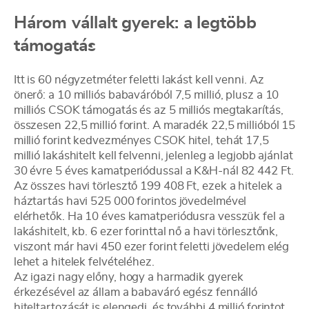
Három vállalt gyerek: a legtöbb
támogatás
Itt is 60 négyzetméter feletti lakást kell venni. Az
önerő: a 10 milliós babaváróból 7,5 millió, plusz a 10
milliós CSOK támogatás és az 5 milliós megtakarítás,
összesen 22,5 millió forint. A maradék 22,5 millióból 15
millió forint kedvezményes CSOK hitel, tehát 17,5
millió lakáshitelt kell felvenni, jelenleg a legjobb ajánlat
30 évre 5 éves kamatperiódussal a K&H-nál 82 442 Ft.
Az összes havi törlesztő 199 408 Ft, ezek a hitelek a
háztartás havi 525 000 forintos jövedelmével
elérhetők. Ha 10 éves kamatperiódusra vesszük fel a
lakáshitelt, kb. 6 ezer forinttal nő a havi törlesztőnk,
viszont már havi 450 ezer forint feletti jövedelem elég
lehet a hitelek felvételéhez.
Az igazi nagy előny, hogy a harmadik gyerek
érkezésével az állam a babaváró egész fennálló
hiteltartozását is elengedi, és további 4 millió forintot