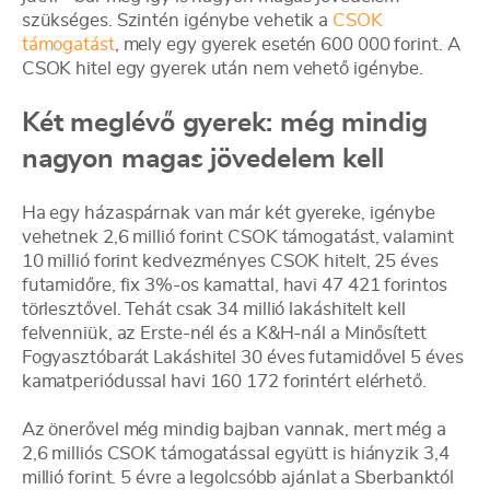
szükséges. Szintén igénybe vehetik a
CSOK
támogatást
, mely egy gyerek esetén 600 000 forint. A
CSOK hitel egy gyerek után nem vehető igénybe.
Két meglévő gyerek: még mindig
nagyon magas jövedelem kell
Ha egy házaspárnak van már két gyereke, igénybe
vehetnek 2,6 millió forint CSOK támogatást, valamint
10 millió forint kedvezményes CSOK hitelt, 25 éves
futamidőre, fix 3%-os kamattal, havi 47 421 forintos
törlesztővel. Tehát csak 34 millió lakáshitelt kell
felvenniük, az Erste-nél és a K&H-nál a Minősített
Fogyasztóbarát Lakáshitel 30 éves futamidővel 5 éves
kamatperiódussal havi 160 172 forintért elérhető.
Az önerővel még mindig bajban vannak, mert még a
2,6 milliós CSOK támogatással együtt is hiányzik 3,4
millió forint. 5 évre a legolcsóbb ajánlat a Sberbanktól