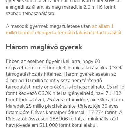
gyerek születésével a fennálló babaváró hitel 30%-át
elengedi az állam, és még maradt is 2,5 millió forint
szabad felhasználásra.
A második gyermek megszületése után
az állam 1
millió forintot elenged a fennálló lakáshiteltartozásból.
Három meglévő gyerek
Ebben az esetben figyelni kell arra, hogy 60
négyzetméter felettinek kell lennie a lakásnak a CSOK
támogatáshoz és hitelhez. Három gyerek esetén az
állam ad 10 millió forint vissza nem térítendő
támogatást, mely önerőként is felhasználható. 15 millió
forint kedvező CSOK hitel is igényelhető, havi 71 132
forint törlesztővel, 25 éves futamidőre, fix 3% kamatra.
Maradék 25 millió piaci lakáshitel törlesztője 30 éves
futamidőre 5 éves kamatperiódussal 117 774 forint. A
törlesztők összesen 188 906 forint, a minimális kért
havi jövedelem 511 000 forint körül alakul.