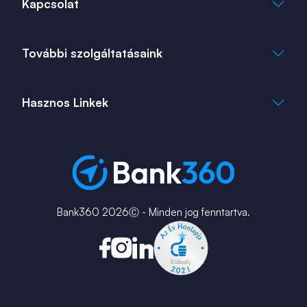
Kapcsolat
Adatkezelési Tájékoztató
Cookie Tájékoztató
info@bank360.hu
További szolgáltatásaink
+36 1 817 0103
bank360.hu
bank360.hu
Hasznos Linkek
ingatlan360.hu
ingatlannet.hu
Fiók és ATM kereső
Bérkalkulátor
MNB Alkalmazások
Karrier
Bank360 2026Ⓒ - Minden jog fenntartva.