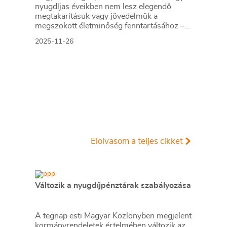
nyugdíjas éveikben nem lesz elegendő
megtakarításuk vagy jövedelmük a
megszokott életminőség fenntartásához –
derül ki egy friss, reprezentatív kutatásból.
2025-11-26
Elolvasom a teljes cikket
Változik a nyugdíjpénztárak szabályozása
A tegnap esti Magyar Közlönyben megjelent
kormányrendeletek értelmében változik az