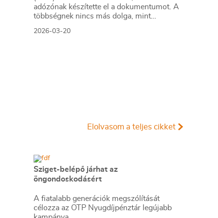
adózónak készítette el a dokumentumot. A
többségnek nincs más dolga, mint
leellenőrizni a tervezetben lévő adatokat, és
2026-03-20
amennyiben egyetértenek annak
tartalmával, jóvá kell hagyniuk azt.
Elolvasom a teljes cikket
Sziget-belépő járhat az
öngondoskodásért
A fiatalabb generációk megszólítását
célozza az OTP Nyugdíjpénztár legújabb
kampánya.