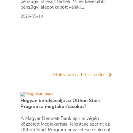
pénzügyi stressz terheli. Minél kevesebb
pénzügyi alapot kapott valaki
gyermekkorában, annál súlyosabb ez a
2026-05-14
szorongása. A felmérés rámutat bizonyos
összefüggésekre a pénzügyi szocializáció
és a felnőttkori öngondoskodás között.
Elolvasom a teljes cikket
Hogyan befolyásolja az Otthon Start
Program a megtakarításokat?
A Magyar Nemzeti Bank április végén
közzétett Megtakarítási Jelentése szerint az
Otthon Start Program bevezetése csökkenti