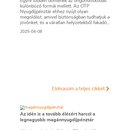
Egyre többen döntenek az öngondoskodás
különböző formái mellett. Az OTP
Nyugdíjpénztár ehhez nyújt olyan
megoldást, amivel biztonságban tudhatjuk a
jövőnket, és a váratlan helyzetekből fakadó
anyagi kiszolgáltatottságot is csökkenteni
2025-04-08
tudjuk.
Elolvasom a teljes cikket
Az idén is a tovább élésért harcol a
legnagyobb magánnyugdíjpénztár