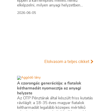
éppen a karrierépítés mellett nehéz
elképzelni, milyen anyagi helyzetben
leszünk 30-35 év múlva.
2026-06-05
Elolvasom a teljes cikket
A szorongás generációja: a fiatalok
kétharmadát nyomasztja az anyagi
helyzete
Az OTP Pénztárak által készült friss kutatás
rávilágít: a 18-35 éves magyar fiatalok
kétharmadát legalább közepes mértékű