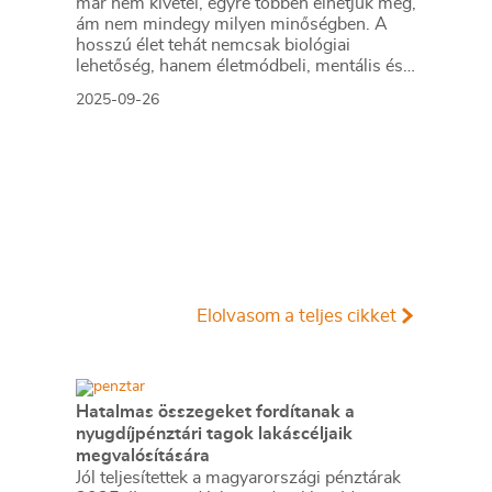
már nem kivétel, egyre többen élhetjük meg,
ám nem mindegy milyen minőségben. A
hosszú élet tehát nemcsak biológiai
lehetőség, hanem életmódbeli, mentális és
pénzügyi kihívás is. Hogyan élhetünk olyan
2025-09-26
életet, amely minőségi időskort biztosít?
Milyen szokások, döntések és rendszerek
segítenek abban, hogy ne csak tovább,
hanem teljesebben éljünk? – ezeket a
kérdéseket jártuk körbe a hosszú és jó
egészségben töltött élet, a longevity egyik
magyar szakértőjével.
Elolvasom a teljes cikket
Hatalmas összegeket fordítanak a
nyugdíjpénztári tagok lakáscéljaik
megvalósítására
Jól teljesítettek a magyarországi pénztárak