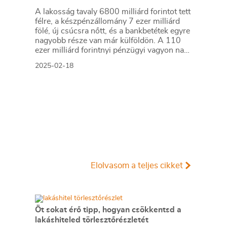
A lakosság tavaly 6800 milliárd forintot tett
félre, a készpénzállomány 7 ezer milliárd
fölé, új csúcsra nőtt, és a bankbetétek egyre
nagyobb része van már külföldön. A 110
ezer milliárd forintnyi pénzügyi vagyon nagy
része néhány tízezer gazdag családé lehet.
2025-02-18
Elolvasom a teljes cikket
Öt sokat érő tipp, hogyan csökkentsd a
lakáshiteled törlesztőrészletét