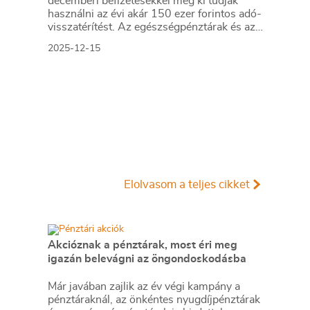
decemberi befizetésekkel még ki tudják
használni az évi akár 150 ezer forintos adó-
visszatérítést. Az egészségpénztárak és az
önkéntes nyugdíjpénztárak zöme ilyenkor
2025-12-15
valamilyen kedvezménnyel is készül, ahhoz
azonban, hogy ezeket ki tudjuk használni, a
határidőkre is figyelni kell. Fontos, hogy a
befizetést ne hagyjuk az utolsó utáni
pillanatra, különben elveszik a lehetőség.
Elolvasom a teljes cikket
Akcióznak a pénztárak, most éri meg
igazán belevágni az öngondoskodásba
Már javában zajlik az év végi kampány a
pénztáraknál, az önkéntes nyugdíjpénztárak