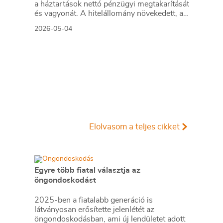
a háztartások nettó pénzügyi megtakarítását
és vagyonát. A hitelállomány növekedett, az
önrész és a vételár kifizetése pedig a
2026-05-04
rendelkezésre álló pénzügyi eszközöket
csökkenti. A jegybank elemzése nyomán
összefoglaljuk a lakáscélú program
megtakarításokra gyakorolt hatásait.
Elolvasom a teljes cikket
Egyre több fiatal választja az
öngondoskodást
2025-ben a fiatalabb generáció is
látványosan erősítette jelenlétét az
öngondoskodásban, ami új lendületet adott