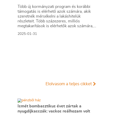
Több új kormányzati program és korábbi
támogatás is elérhető azok számára, akik
szeretnék mérsékelni a lakáshitelük
részleteit. Több százezeres, milliós
megtakarítások is elérhetők azok számára,
akik kihasználják ezeket a lehetőségeket.
2025-01-31
Elolvasom a teljes cikket
Ismét bombasztikus évet zártak a
nyugdíjkasszák: vaskos reálhozam volt