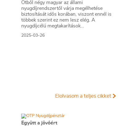
Ötből négy magyar az állami
nyugdíjrendszertől várja megélhetése
biztosítását idős korában, viszont ennél is
többek szerint ez nem lesz elég. A
nyugdíjcélú megtakarítások
elengedhetetlenek a vágyott
2025-03-26
életszínvonalhoz, mégis sokan halogatják az
öngondoskodás megkezdését.
Elolvasom a teljes cikket
Együtt a jövőért