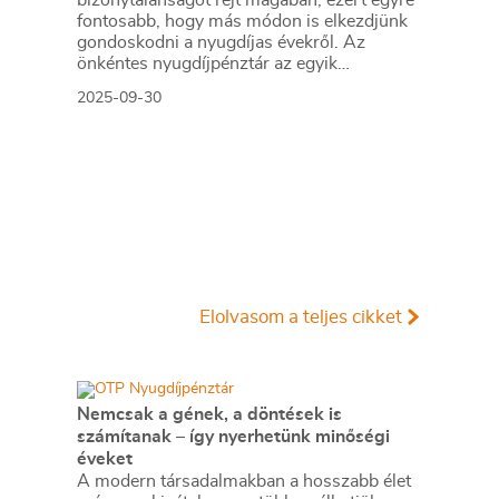
bizonytalanságot rejt magában, ezért egyre
fontosabb, hogy más módon is elkezdjünk
gondoskodni a nyugdíjas évekről. Az
önkéntes nyugdíjpénztár az egyik
legnépszerűbb és legbiztonságosabb
2025-09-30
öngondoskodási forma, amely számos
előnnyel jár. Mutatjuk, miért érdemes
csatlakozni!
Elolvasom a teljes cikket
Nemcsak a gének, a döntések is
számítanak – így nyerhetünk minőségi
éveket
A modern társadalmakban a hosszabb élet