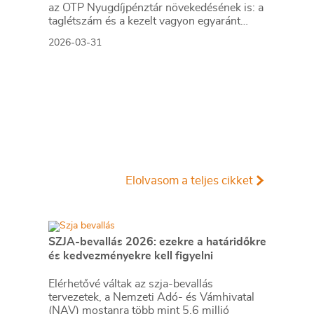
az OTP Nyugdíjpénztár növekedésének is: a
taglétszám és a kezelt vagyon egyaránt
emelkedett. Márciusban a pénztár a 300
2026-03-31
ezredik tagját köszönthette, ami jól tükrözi a
bővülés dinamikáját.
Elolvasom a teljes cikket
SZJA-bevallás 2026: ezekre a határidőkre
és kedvezményekre kell figyelni
Elérhetővé váltak az szja-bevallás
tervezetek, a Nemzeti Adó- és Vámhivatal
(NAV) mostanra több mint 5,6 millió