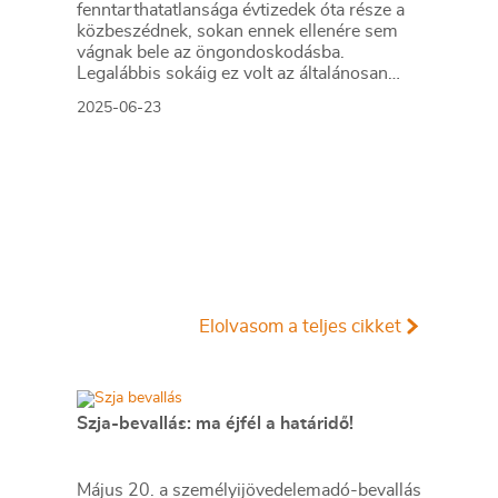
fenntarthatatlansága évtizedek óta része a
közbeszédnek, sokan ennek ellenére sem
vágnak bele az öngondoskodásba.
Legalábbis sokáig ez volt az általánosan
elfogadott nézet, jóllehet az OTP
2025-06-23
Nyugdíjpénztár friss, reprezentatív
felmérése szerint ezen a téren pozitív
változás figyelhető meg.
Elolvasom a teljes cikket
Szja-bevallás: ma éjfél a határidő!
Május 20. a személyijövedelemadó-bevallás