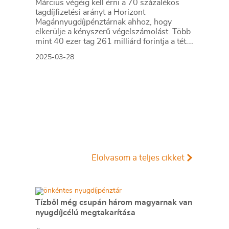
Március végéig kell érni a 70 százalékos
tagdíjfizetési arányt a Horizont
Magánnyugdíjpénztárnak ahhoz, hogy
elkerülje a kényszerű végelszámolást. Több
mint 40 ezer tag 261 milliárd forintja a tét.
Az átlagos reálhozam ismét milliós
2025-03-28
nagyságrendű.
Elolvasom a teljes cikket
Tízből még csupán három magyarnak van
nyugdíjcélú megtakarítása