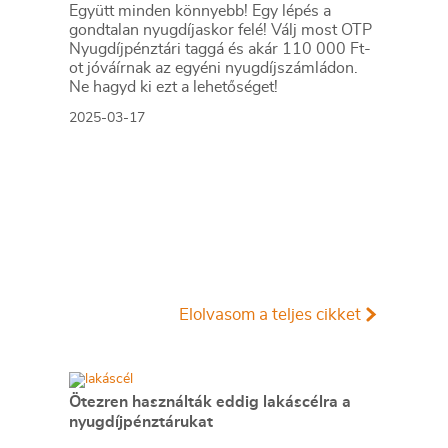
Együtt minden könnyebb! Egy lépés a
gondtalan nyugdíjaskor felé! Válj most OTP
Nyugdíjpénztári taggá és akár 110 000 Ft-
ot jóváírnak az egyéni nyugdíjszámládon.
Ne hagyd ki ezt a lehetőséget!
2025-03-17
Elolvasom a teljes cikket
Ötezren használták eddig lakáscélra a
nyugdíjpénztárukat