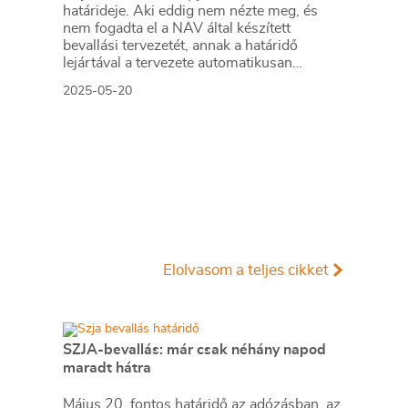
határideje. Aki eddig nem nézte meg, és
nem fogadta el a NAV által készített
bevallási tervezetét, annak a határidő
lejártával a tervezete automatikusan
bevallássá válik. Ez azonban nem
2025-05-20
mindenkire vonatkozik, így mindenképpen
érdemes foglalkozni a tervezettel.
Elolvasom a teljes cikket
SZJA-bevallás: már csak néhány napod
maradt hátra
Május 20. fontos határidő az adózásban, az