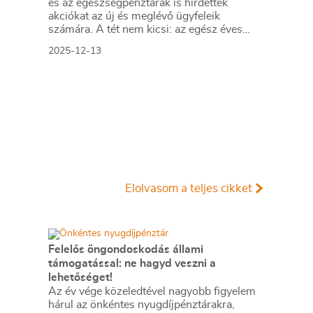
és az egészségpénztárak is hirdettek
akciókat az új és meglévő ügyfeleik
számára. A tét nem kicsi: az egész éves
befizetések után akár 150 ezer forint adó-
2025-12-13
visszatérítést is lehet kapni, emellett most
számos kedvezmény is elérhető a
szolgáltatóknál.
Elolvasom a teljes cikket
Felelős öngondoskodás állami
támogatással: ne hagyd veszni a
lehetőséget!
Az év vége közeledtével nagyobb figyelem
hárul az önkéntes nyugdíjpénztárakra,