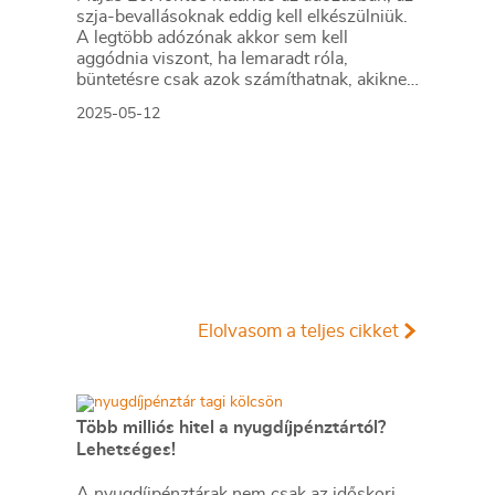
szja-bevallásoknak eddig kell elkészülniük.
A legtöbb adózónak akkor sem kell
aggódnia viszont, ha lemaradt róla,
büntetésre csak azok számíthatnak, akiknek
befizetnivalójuk is van.
2025-05-12
Elolvasom a teljes cikket
Több milliós hitel a nyugdíjpénztártól?
Lehetséges!
A nyugdíjpénztárak nem csak az időskori