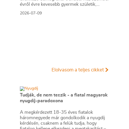
évről évre kevesebb gyermek születik,
miközben a várható élettartam
2026-07-09
folyamatosan növekszik.
Elolvasom a teljes cikket
Tudják, de nem teszik - a fiatal magyarok
nyugdíj-paradoxona
A megkérdezett 18-35 éves fiatalok
háromnegyede már gondolkodik a nyugdíj
kérdésén, csaknem a felük tudja, hogy
fiatalon kellene elkezdeni a megtakarítást –