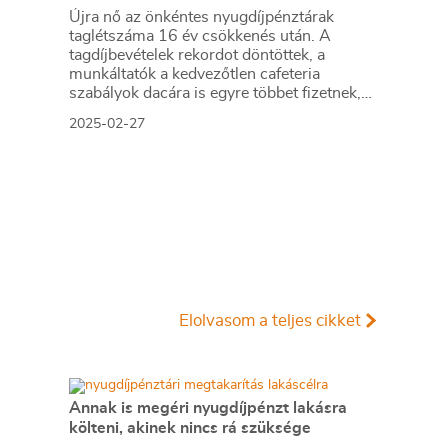
Újra nő az önkéntes nyugdíjpénztárak
taglétszáma 16 év csökkenés után. A
tagdíjbevételek rekordot döntöttek, a
munkáltatók a kedvezőtlen cafeteria
szabályok dacára is egyre többet fizetnek,
és a hozamok is pompásak lettek.
2025-02-27
Elolvasom a teljes cikket
Annak is megéri nyugdíjpénzt lakásra
költeni, akinek nincs rá szüksége