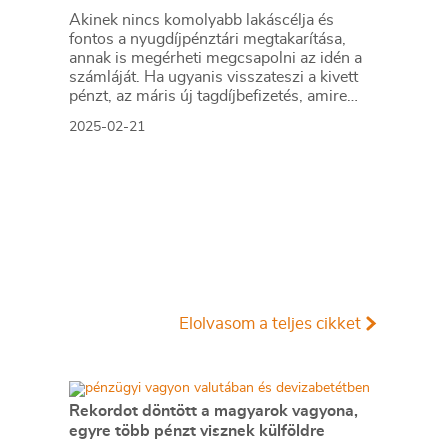
Akinek nincs komolyabb lakáscélja és
fontos a nyugdíjpénztári megtakarítása,
annak is megérheti megcsapolni az idén a
számláját. Ha ugyanis visszateszi a kivett
pénzt, az máris új tagdíjbefizetés, amire
ismét jár az adókedvezmény, akár 150 ezer
2025-02-21
forint.
Elolvasom a teljes cikket
Rekordot döntött a magyarok vagyona,
egyre több pénzt visznek külföldre