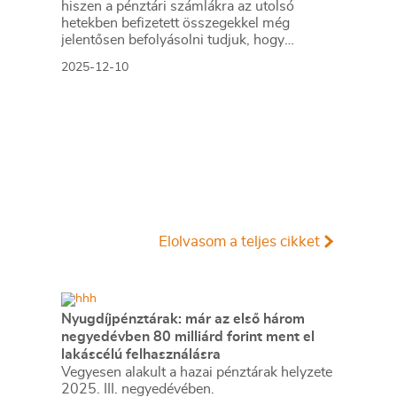
hiszen a pénztári számlákra az utolsó
hetekben befizetett összegekkel még
jelentősen befolyásolni tudjuk, hogy
mekkora adó-visszatérítésre lehetünk
2025-12-10
jogosultak a következő évben. Ezt minden
pénztártagnak érdemes észben tartania, ha
pedig valaki még nem tag, akkor az év ezen
időszaka kiváló alkalom arra, hogy azzá
váljon.
Elolvasom a teljes cikket
Nyugdíjpénztárak: már az első három
negyedévben 80 milliárd forint ment el
lakáscélú felhasználásra
Vegyesen alakult a hazai pénztárak helyzete
2025. III. negyedévében.