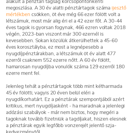
alakult a pénztári tagság korcsopontonkénti
megoszlása. A 30 év alatti pénztártagok száma
ijesztő
mértékben
csökken, öt éve még 66 ezer fölött volt a
létszámuk, most már alig éri el a 42 ezer főt. A 30-44
éves tagok is gyorsan fogynak, 466 ezren voltak 2018
végén, 2023-ban viszont már 300 ezernél is
kevesebben. Sokan közülük átkerülhettek a 45-60
éves korosztályba, ez most a legnépesebb a
nyugdíjpénztárakban, a létszámuk öt év alatt 477
ezerről csaknem 552 ezerre nőtt. A 60 év fölött,
hamarosan nyugdíjba vonulók száma 129 ezerről 180
ezerre ment fel.
Jelenleg tehát a pénztártagok több mint kétharmada
45 év fölötti, vagyis 20 éven belül eléri a
nyugdíkorhatárt. Ez a pénztárak szempontjából azért
kritikus, mert nyugdíjasként - ha maradnak a jelenlegi
adózási szabályok - már nem biztos, hogy megéri a
tagoknak tovább fizetniük a tagdíjakat, hiszen elesnek
a pénztárak egyik legfőbb vonzerejét jelentő szja-
kedvezménytől.