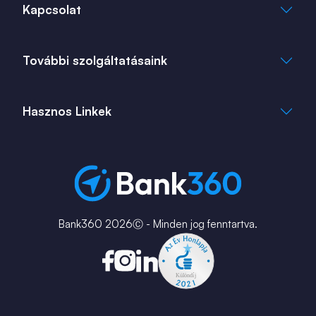
Általános Szerződési Feltételek
Kapcsolat
Adatkezelési Tájékoztató
Cookie Tájékoztató
info@bank360.hu
További szolgáltatásaink
+36 1 817 0103
bank360.hu
bank360.hu
Hasznos Linkek
ingatlan360.hu
ingatlannet.hu
Fiók és ATM kereső
Bérkalkulátor
MNB Alkalmazások
Karrier
Bank360 2026Ⓒ - Minden jog fenntartva.