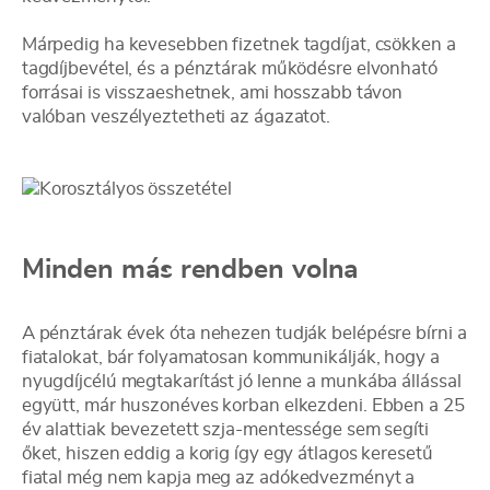
Márpedig ha kevesebben fizetnek tagdíjat, csökken a
tagdíjbevétel, és a pénztárak működésre elvonható
forrásai is visszaeshetnek, ami hosszabb távon
valóban veszélyeztetheti az ágazatot.
Minden más rendben volna
A pénztárak évek óta nehezen tudják belépésre bírni a
fiatalokat, bár folyamatosan kommunikálják, hogy a
nyugdíjcélú megtakarítást jó lenne a munkába állással
együtt, már huszonéves korban elkezdeni. Ebben a 25
év alattiak bevezetett szja-mentessége sem segíti
őket, hiszen eddig a korig így egy átlagos keresetű
fiatal még nem kapja meg az adókedvezményt a