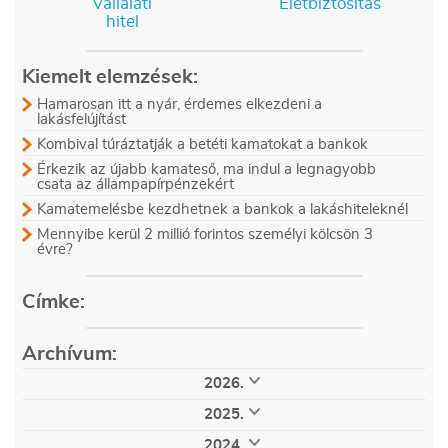
Vállalati
Életbiztosítás
hitel
Kiemelt elemzések:
Hamarosan itt a nyár, érdemes elkezdeni a
lakásfelújítást
Kombival túráztatják a betéti kamatokat a bankok
Érkezik az újabb kamateső, ma indul a legnagyobb
csata az állampapírpénzekért
Kamatemelésbe kezdhetnek a bankok a lakáshiteleknél
Mennyibe kerül 2 millió forintos személyi kölcsön 3
évre?
Címke:
Archívum:
2026.
augusztus (5)
július (28)
június (30)
2025.
május (29)
április (24)
március (32)
december (32)
november (33)
október (34)
február (28)
január (21)
2024.