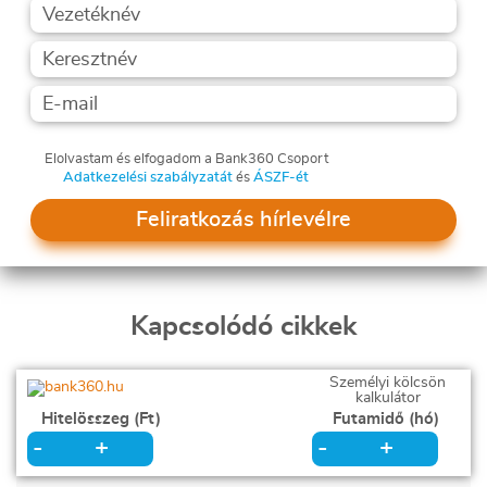
Elolvastam és elfogadom a Bank360 Csoport
Adatkezelési szabályzatát
és
ÁSZF-ét
Feliratkozás hírlevélre
Kapcsolódó cikkek
Személyi kölcsön
kalkulátor
Hitelösszeg (Ft)
Futamidő (hó)
+
+
-
-