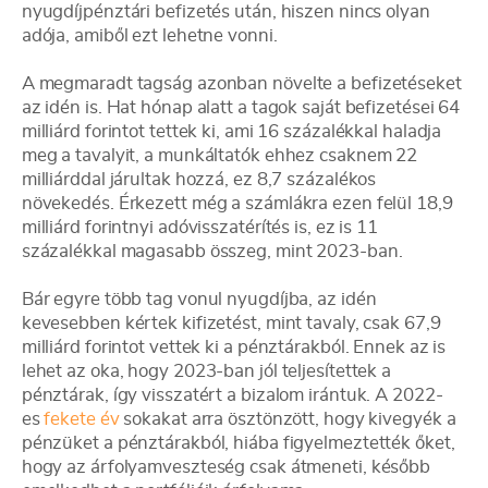
nyugdíjpénztári befizetés után, hiszen nincs olyan
adója, amiből ezt lehetne vonni.
A megmaradt tagság azonban növelte a befizetéseket
az idén is. Hat hónap alatt a tagok saját befizetései 64
milliárd forintot tettek ki, ami 16 százalékkal haladja
meg a tavalyit, a munkáltatók ehhez csaknem 22
milliárddal járultak hozzá, ez 8,7 százalékos
növekedés. Érkezett még a számlákra ezen felül 18,9
milliárd forintnyi adóvisszatérítés is, ez is 11
százalékkal magasabb összeg, mint 2023-ban.
Bár egyre több tag vonul nyugdíjba, az idén
kevesebben kértek kifizetést, mint tavaly, csak 67,9
milliárd forintot vettek ki a pénztárakból. Ennek az is
lehet az oka, hogy 2023-ban jól teljesítettek a
pénztárak, így visszatért a bizalom irántuk. A 2022-
es
fekete év
sokakat arra ösztönzött, hogy kivegyék a
pénzüket a pénztárakból, hiába figyelmeztették őket,
hogy az árfolyamveszteség csak átmeneti, később