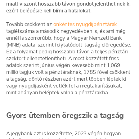
miatt viszont hosszabb távon gondot jelenthet nekik,
ezért belépésre kell bírni a fiatalokat.
Tovább csökkent az
önkéntes nyugdíjpénztárak
taglétszáma a második negyedévben is, és ami még
ennél is szomorúbb, hogy a Magyar Nemzeti Bank
(MNB) adatai szerint folytatódott tagság elöregedése.
Ez a folyamat pedig hosszabb távon a teljes pénztári
szektort ellehetetlenítheti. A most közzétett friss
adatok szerint június végén kevesebb mint 1,069
millió tagjuk volt a pénztáraknak, 1785 fővel csökkent
a tagság, döntő részben azért mert többen léptek ki
vagy nyugdíjasként vették fel a megtakarításukat,
mint ahányan beléptek volna a pénztárakba.
Gyors ütemben öregszik a tagság
A jegybank azt is közzétette, 2023 végén hogyan