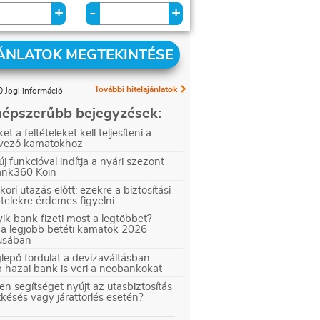
+
+
-
ÁNLATOK MEGTEKINTÉSE
További hitelajánlatok
 Jogi információ
épszerűbb bejegyzések:
et a feltételeket kell teljesíteni a
vező kamatokhoz
új funkcióval indítja a nyári szezont
ank360 Koin
kori utazás előtt: ezekre a biztosítási
ételekre érdemes figyelni
ik bank fizeti most a legtöbbet?
 a legjobb betéti kamatok 2026
iusában
epő fordulat a devizaváltásban:
 hazai bank is veri a neobankokat
en segítséget nyújt az utasbiztosítás
tkésés vagy járattörlés esetén?