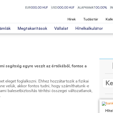
EUR
000,00 HUF
USD
000,00 HUF
ALAPKAMAT
00,00%
I
Hírek
Tudástár
Kalk
ámlák
Megtakarítások
Vállalat
Hitelkalkulátor
mi segítség egyre veszít az értékéből, fontos a
 eleget foglalkozni. Ehhez hozzátartozik a fizikai
énne velük, akkor fontos tudni, hogy számíthatunk-e
mi balesetbiztosítás térítési összegei változatlanok,
.
Hite