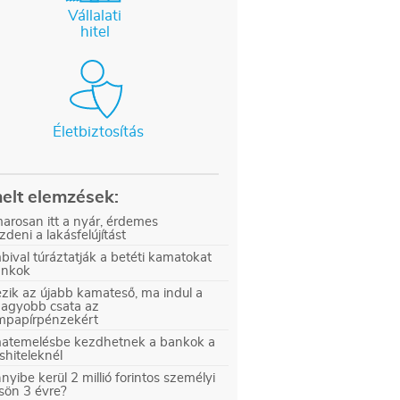
Vállalati
hitel
Életbiztosítás
elt elemzések:
arosan itt a nyár, érdemes
zdeni a lakásfelújítást
ival túráztatják a betéti kamatokat
ankok
zik az újabb kamateső, ma indul a
nagyobb csata az
ampapírpénzekért
atemelésbe kezdhetnek a bankok a
shiteleknél
yibe kerül 2 millió forintos személyi
sön 3 évre?