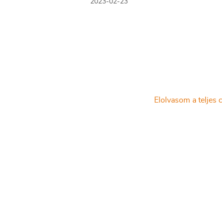
2023-02-23
nagy összegű kiadásokat, akkor érde
utasbiztosítást is kötnünk. Összefogla
mire elég ez a kártya, ha külföldre ut
síelni, és mire számíthatunk, ha csak 
indulunk útnak.
Elolvasom a teljes c