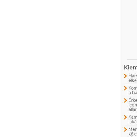
Kiem
Ham
elke
Komb
a b
Érke
leg
áll
Kam
laká
Menn
kölc