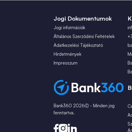
Jogi Dokumentumok
K
Jogi információk
i
Általános Szerződési Feltételek
+
Adatkezelési Tájékoztató
b
Hirdetmények
Mé
Impresszum
B
B
B
Bank360 2026Ⓒ - Minden jog
C
fenntartva.
A
Sz
An