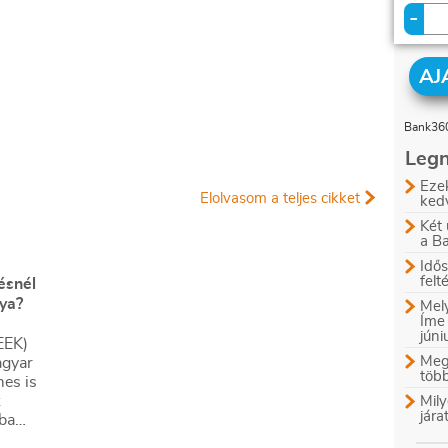
-
AJ
Bank360
Legn
Ezek
Elolvasom a teljes cikket
ked
Két 
a B
Idős
felt
lésnél
tya?
Mely
Íme
jún
EEK)
Megl
agyar
több
mes is
z
Mily
jára
jba
lan és