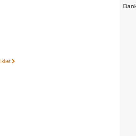
mes
Bank
ljuk,
azunk
ezzel
ikket