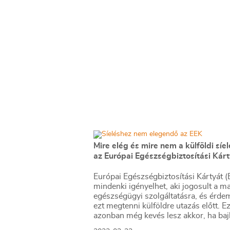
Mire elég és mire nem a külföldi síe
az Európai Egészségbiztosítási Kár
Európai Egészségbiztosítási Kártyát (
mindenki igényelhet, aki jogosult a m
egészségügyi szolgáltatásra, és érde
ezt megtenni külföldre utazás előtt. E
azonban még kevés lesz akkor, ha ba
kerülünk. Ha el akarjuk kerülni a várat