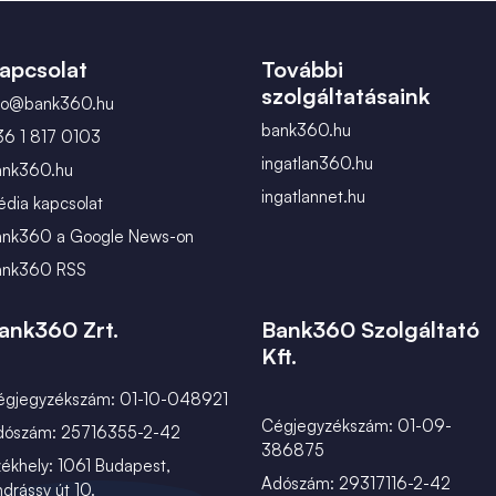
március
apcsolat
További
szolgáltatásaink
nfo@bank360.hu
bank360.hu
36 1 817 0103
ingatlan360.hu
ank360.hu
ingatlannet.hu
dia kapcsolat
ank360 a Google News-on
ank360 RSS
ank360 Zrt.
Bank360 Szolgáltató
Kft.
égjegyzékszám: 01-10-048921
Cégjegyzékszám: 01-09-
dószám: 25716355-2-42
386875
ékhely: 1061 Budapest,
Adószám: 29317116-2-42
drássy út 10.