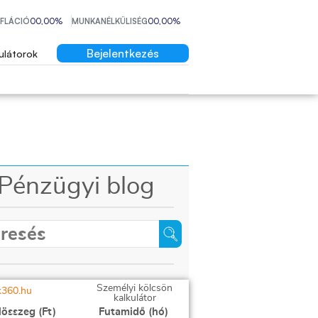
NFLÁCIÓ
00,00%
MUNKANÉLKÜLISÉG
00,00%
Bejelentkezés
ulátorok
Pénzügyi blog
Személyi kölcsön
kalkulátor
lösszeg (Ft)
Futamidő (hó)