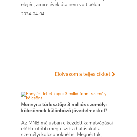
elején, amire évek óta nem volt példa.
Személyi kölcsönt már 10 százalékhoz
2024-04-04
közelítő kamattal is adnak.
Elolvasom a teljes cikket
Mennyi a törlesztője 3 milliós személyi
kölcsönnek különböző jövedelmekkel?
Az MNB májusban elkezdett kamatvágásai
előbb-utóbb megteszik a hatásukat a
személyi kölcsönöknél is. Megnéztük,