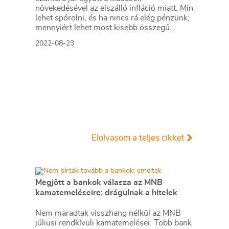
növekedésével az elszálló infláció miatt. Min
lehet spórolni, és ha nincs rá elég pénzünk,
mennyiért lehet most kisebb összegű
kölcsönt kapni?
2022-08-23
Elolvasom a teljes cikket
Megjött a bankok válasza az MNB
kamatemeléseire: drágulnak a hitelek
Nem maradtak visszhang nélkül az MNB
júliusi rendkívüli kamatemelései. Több bank