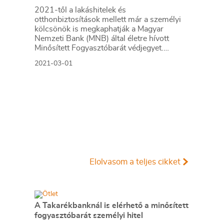
2021-től a lakáshitelek és
otthonbiztosítások mellett már a személyi
kölcsönök is megkaphatják a Magyar
Nemzeti Bank (MNB) által életre hívott
Minősített Fogyasztóbarát védjegyet.
Szigorú kritériumoknak kell megfelelnie egy
2021-03-01
hitelkonstrukciónak ahhoz, hogy a
minősítést megkapja, de mostanra már
egyre szélesebb körben érhetőek el a
bankok kínálatában és töretlen
népszerűségnek örvendenek. Cikkünkben
összegyűjtöttük, mi az, amit tudhatunk a
fogyasztóbarát pénzügyi termékekről.
Elolvasom a teljes cikket
A Takarékbanknál is elérhető a minősített
fogyasztóbarát személyi hitel