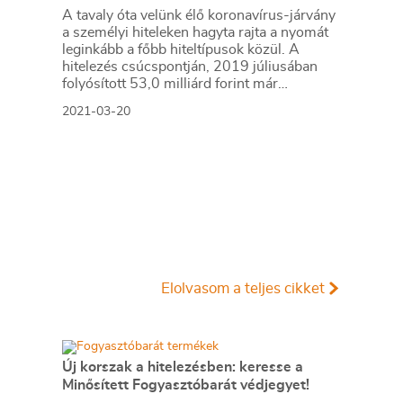
A tavaly óta velünk élő koronavírus-járvány
a személyi hiteleken hagyta rajta a nyomát
leginkább a főbb hiteltípusok közül. A
hitelezés csúcspontján, 2019 júliusában
folyósított 53,0 milliárd forint már
elérhetetlenül magasnak tűnik. Tavaly április
2021-03-20
óta a havi személyi hitel volumen a 30
milliárd forintot egyszer sem érte el, a
járvány így nagyjából felére csökkentette a
személyi kölcsönök folyósítását.
Elolvasom a teljes cikket
Új korszak a hitelezésben: keresse a
Minősített Fogyasztóbarát védjegyet!