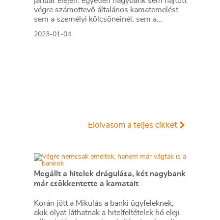
január elején: egyetlen nagybank sem hajtott
végre számottevő általános kamatemelést
sem a személyi kölcsöneinél, sem a
lakáshiteleinél.
2023-01-04
Elolvasom a teljes cikket
Megállt a hitelek drágulása, két nagybank
már csökkentette a kamatait
Korán jött a Mikulás a banki ügyfeleknek,
akik olyat láthatnak a hitelfeltételek hó eleji