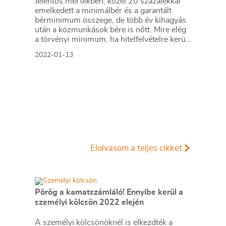
Jelentős mértékben, közel 20 százalékkal
emelkedett a minimálbér és a garantált
bérminimum összege, de több év kihagyás
után a közmunkások bére is nőtt. Mire elég
a törvényi minimum, ha hitelfelvételre kerül
a sor, és milyen kamatokra számíthatnak az
2022-01-13
igénylők? Cikkünkben ennek számoltunk
utána.
Elolvasom a teljes cikket
Pörög a kamatszámláló! Ennyibe kerül a
személyi kölcsön 2022 elején
A személyi kölcsönöknél is elkezdték a