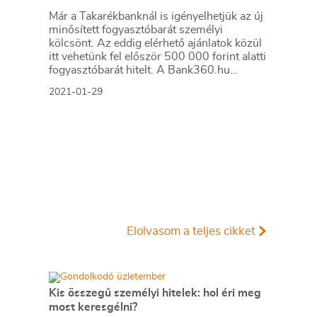
Már a Takarékbanknál is igényelhetjük az új
minősített fogyasztóbarát személyi
kölcsönt. Az eddig elérhető ajánlatok közül
itt vehetünk fel először 500 000 forint alatti
fogyasztóbarát hitelt. A Bank360.hu
megnézte a kölcsön részleteit.
2021-01-29
Elolvasom a teljes cikket
Kis összegű személyi hitelek: hol éri meg
most keresgélni?