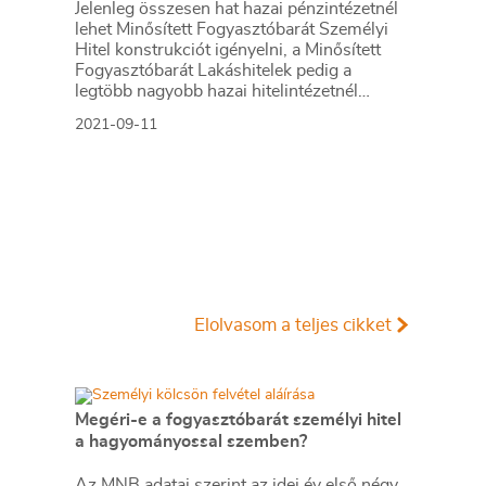
Jelenleg összesen hat hazai pénzintézetnél
lehet Minősített Fogyasztóbarát Személyi
Hitel konstrukciót igényelni, a Minősített
Fogyasztóbarát Lakáshitelek pedig a
legtöbb nagyobb hazai hitelintézetnél
elérhetők.
2021-09-11
Elolvasom a teljes cikket
Megéri-e a fogyasztóbarát személyi hitel
a hagyományossal szemben?
Az MNB adatai szerint az idei év első négy