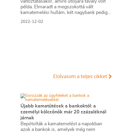
változtatásakor, amire utoljára tavaly volt
példa. Elmaradt a megszokottá vált
kamatemelési hullám, két nagybank pedig
már csökkentette is a kölcsönei kamatát.
2022-12-02
Elolvasom a teljes cikket
Újabb kamatütések a bankoktól: a
személyi kölcsönök már 20 százaléknál
járnak
Bepótolták a kamatemelést a napokban
azok a bankok is, amelyek még nem