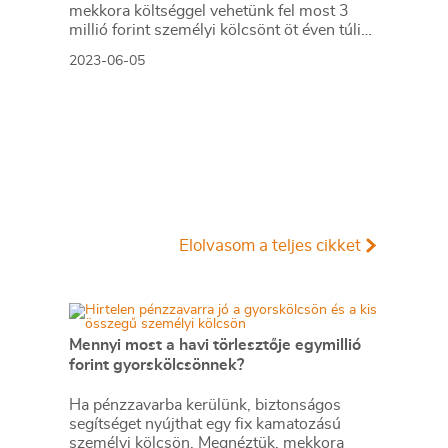
mekkora költséggel vehetünk fel most 3
millió forint személyi kölcsönt öt éven túli
futamidővel, alacsony és magas
2023-06-05
jövedelmekkel.
Elolvasom a teljes cikket
Mennyi most a havi törlesztője egymillió
forint gyorskölcsönnek?
Ha pénzzavarba kerülünk, biztonságos
segítséget nyújthat egy fix kamatozású
személyi kölcsön. Megnéztük, mekkora