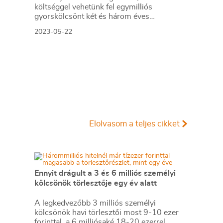
költséggel vehetünk fel egymilliós
gyorskölcsönt két és három éves
futamidővel, ha a jövedelmünk nem éri el a
2023-05-22
353 ezer forintos nettó átlagbért.
Elolvasom a teljes cikket
Ennyit drágult a 3 és 6 milliós személyi
kölcsönök törlesztője egy év alatt
A legkedvezőbb 3 milliós személyi
kölcsönök havi törlesztői most 9-10 ezer
forinttal, a 6 milliósaké 18-20 ezerrel