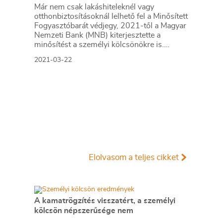
Már nem csak lakáshiteleknél vagy
otthonbiztosításoknál lelhető fel a Minősített
Fogyasztóbarát védjegy, 2021-től a Magyar
Nemzeti Bank (MNB) kiterjesztette a
minősítést a személyi kölcsönökre is.
Ahhoz, hogy egy adott pénzintézet vagy
2021-03-22
biztosító fogyasztóbarátként hirdethesse
termékét, szigorú jegybanki
követelményeknek kell megfelelnie, amelyek
közül az egyik legfontosabb a fogyasztók
számára a kiszámíthatóság, valamint az
online ügyintézés lehetőségének
biztosítása. Ennek köszönhetően gyorsan és
kényelmesen dönthetünk a számunkra
megfelelő konstrukcióról akár otthonunkból
is, az ajánlatok közötti választásunkat pedig
Elolvasom a teljes cikket
a jegybank összehasonlító kalkulátorai is
segítik.
A kamatrögzítés visszatért, a személyi
kölcsön népszerűsége nem