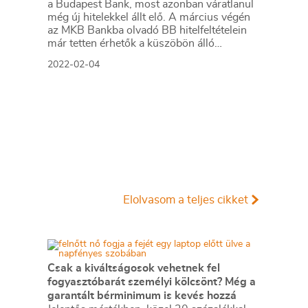
a Budapest Bank, most azonban váratlanul
még új hitelekkel állt elő. A március végén
az MKB Bankba olvadó BB hitelfeltételein
már tetten érhetők a küszöbön álló
házasság jelei.
2022-02-04
Elolvasom a teljes cikket
Csak a kiváltságosok vehetnek fel
fogyasztóbarát személyi kölcsönt? Még a
garantált bérminimum is kevés hozzá