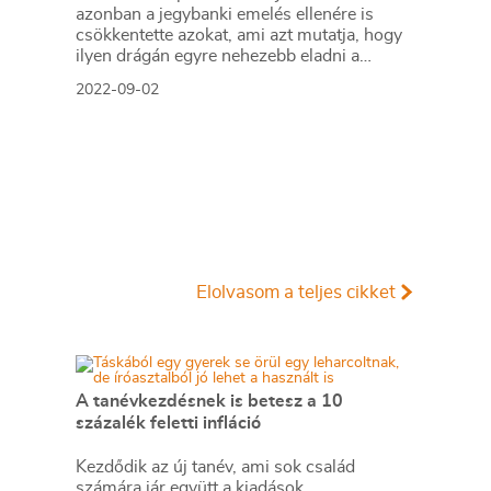
azonban a jegybanki emelés ellenére is
csökkentette azokat, ami azt mutatja, hogy
ilyen drágán egyre nehezebb eladni a
kölcsönöket az ügyfeleknek.
2022-09-02
Elolvasom a teljes cikket
A tanévkezdésnek is betesz a 10
százalék feletti infláció
Kezdődik az új tanév, ami sok család
számára jár együtt a kiadások