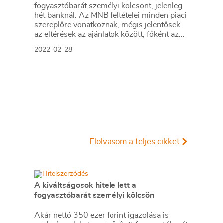
fogyasztóbarát személyi kölcsönt, jelenleg
hét banknál. Az MNB feltételei minden piaci
szereplőre vonatkoznak, mégis jelentősek
az eltérések az ajánlatok között, főként az
árazásban és az elvárt jövedelemben.
2022-02-28
Elolvasom a teljes cikket
A kiváltságosok hitele lett a
fogyasztóbarát személyi kölcsön
Akár nettó 350 ezer forint igazolása is