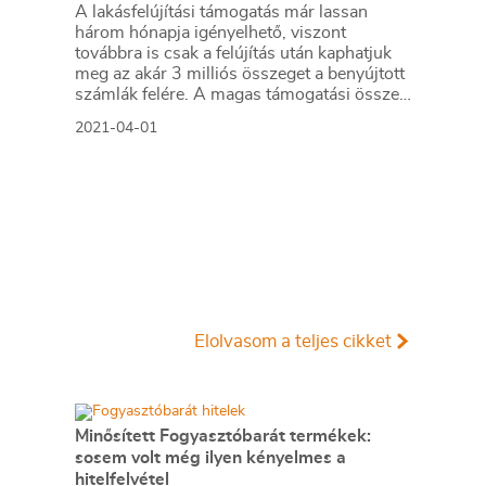
A lakásfelújítási támogatás már lassan
három hónapja igényelhető, viszont
továbbra is csak a felújítás után kaphatjuk
meg az akár 3 milliós összeget a benyújtott
számlák felére. A magas támogatási összeg
elnyeréséhez sokan még hitelt is felvesznek,
2021-04-01
amiben segítséget nyújt a februártól
elérhető kamattámogatott lakásfelújítási
hitel.
Elolvasom a teljes cikket
Minősített Fogyasztóbarát termékek:
sosem volt még ilyen kényelmes a
hitelfelvétel