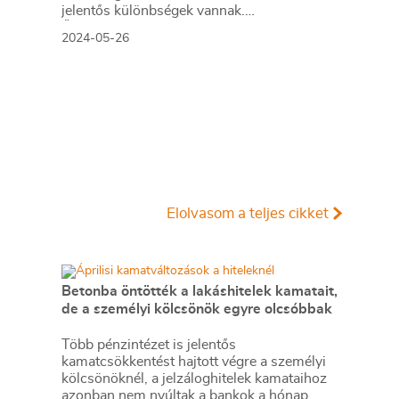
jelentős különbségek vannak.
Összegyűjtöttük, melyik banknál hogyan
2024-05-26
tehetjük ezt meg.
Elolvasom a teljes cikket
Betonba öntötték a lakáshitelek kamatait,
de a személyi kölcsönök egyre olcsóbbak
Több pénzintézet is jelentős
kamatcsökkentést hajtott végre a személyi
kölcsönöknél, a jelzáloghitelek kamataihoz
azonban nem nyúltak a bankok a hónap