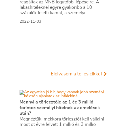
reagáltak az MNB legutóbbi lépéseire. A
lakáshiteleknél egyre gyakoribb a 10
százalék feletti kamat, a személyi
kölcsönöknél pedig a 20 százalék körüli.
2022-11-03
Elolvasom a teljes cikket
Mennyi a törlesztője az 1 és 3 millió
forintos személyi hitelnek az emelések
után?
Megnéztük, mekkora törlesztőt kell vállalni
most öt évre felvett 1 millió és 3 millió