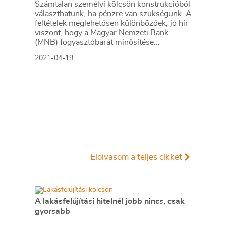
Számtalan személyi kölcsön konstrukcióból
választhatunk, ha pénzre van szükségünk. A
feltételek meglehetősen különbözőek, jó hír
viszont, hogy a Magyar Nemzeti Bank
(MNB) fogyasztóbarát minősítése
megbízható sorvezetőt nyújt e hitelek
2021-04-19
útvesztőjében. Összegyűjtöttük a
legfontosabb kérdéseket és válaszokat,
hogy a számodra legkedvezőbb ajánlatot
választhasd!
Elolvasom a teljes cikket
A lakásfelújítási hitelnél jobb nincs, csak
gyorsabb