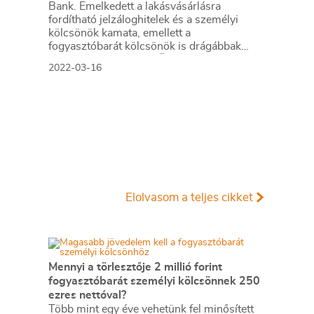
Bank. Emelkedett a lakásvásárlásra
fordítható jelzáloghitelek és a személyi
kölcsönök kamata, emellett a
fogyasztóbarát kölcsönök is drágábbak
lettek március 16-tól. Összefoglaltuk a
2022-03-16
fontosabb változásokat.
Elolvasom a teljes cikket
Mennyi a törlesztője 2 millió forint
fogyasztóbarát személyi kölcsönnek 250
ezres nettóval?
Több mint egy éve vehetünk fel minősített