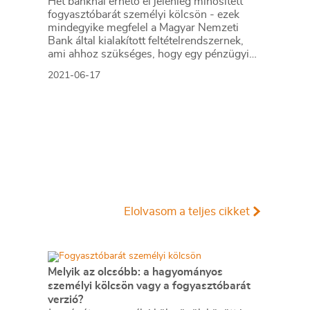
Hét banknál érhető el jelenleg minősített
fogyasztóbarát személyi kölcsön - ezek
mindegyike megfelel a Magyar Nemzeti
Bank által kialakított feltételrendszernek,
ami ahhoz szükséges, hogy egy pénzügyi
szolgáltatás elnyerje a minősített
2021-06-17
fogyasztóbarát jelzőt. Július 1-től a jelenlegi
kritériumok mellett egy további feltételnek is
meg kell felelni a fogyasztóbarát személyi
kölcsönöknek: 100 százalékban elérhetőnek
kell lenniük online is. Cikkünkben annak
jártunk utána, hogy állnak a bankok két
héttel a határidő előtt.
Elolvasom a teljes cikket
Melyik az olcsóbb: a hagyományos
személyi kölcsön vagy a fogyasztóbarát
verzió?