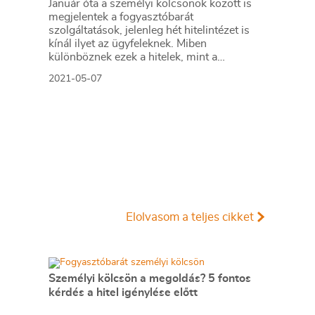
Január óta a személyi kölcsönök között is
megjelentek a fogyasztóbarát
szolgáltatások, jelenleg hét hitelintézet is
kínál ilyet az ügyfeleknek. Miben
különböznek ezek a hitelek, mint a
hagyományos személyi kölcsönök? Tényleg
2021-05-07
olcsóbbak, vagy más előnyeik vannak?
Összehasonlítottuk a bankok ajánlatait.
Elolvasom a teljes cikket
Személyi kölcsön a megoldás? 5 fontos
kérdés a hitel igénylése előtt