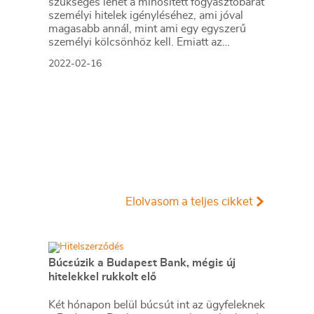
szükséges lehet a minősített fogyasztóbarát
személyi hitelek igényléséhez, ami jóval
magasabb annál, mint ami egy egyszerű
személyi kölcsönhöz kell. Emiatt az
átlagbérből és az annál kevesebből élők
2022-02-16
több hitelintézetnél nem juthatnak hozzá a
kedvezőbb feltételekkel igényelhető
kölcsönhöz.
Elolvasom a teljes cikket
Búcsúzik a Budapest Bank, mégis új
hitelekkel rukkolt elő
Két hónapon belül búcsút int az ügyfeleknek