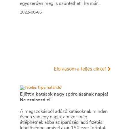
egyszerűen meg is szüntetheti, ha már
nincs rá szüksége.
2022-08-05
Elolvasom a teljes cikket
Eljött a katások nagy spórolásának napja!
Ne szalaszd el!
A megszokásból adózó katásoknak minden
évben van egy napja, amikor még
átléphetnek abba az iparűzési adó fizetési
lehetőségbe, amivel akár 190 ezer forintot