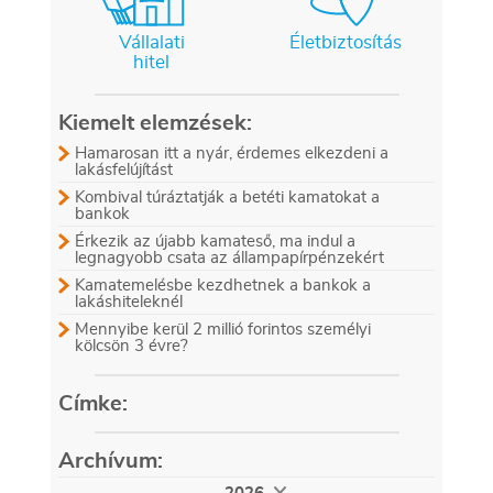
Vállalati
Életbiztosítás
hitel
Kiemelt elemzések:
Hamarosan itt a nyár, érdemes elkezdeni a
lakásfelújítást
Kombival túráztatják a betéti kamatokat a
bankok
Érkezik az újabb kamateső, ma indul a
legnagyobb csata az állampapírpénzekért
Kamatemelésbe kezdhetnek a bankok a
lakáshiteleknél
Mennyibe kerül 2 millió forintos személyi
kölcsön 3 évre?
Címke:
Archívum: