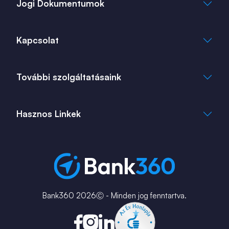
Jogi Dokumentumok
Általános Szerződési Feltételek
Kapcsolat
Adatkezelési Tájékoztató
Cookie Tájékoztató
info@bank360.hu
További szolgáltatásaink
+36 1 817 0103
bank360.hu
bank360.hu
Hasznos Linkek
ingatlan360.hu
ingatlannet.hu
Fiók és ATM kereső
Bérkalkulátor
MNB Alkalmazások
Karrier
Bank360 2026Ⓒ - Minden jog fenntartva.