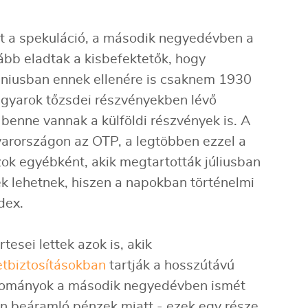
t a spekuláció, a második negyedévben a
ább eladtak a kisbefektetők, hogy
Júniusban ennek ellenére is csaknem 1930
magyarok tőzsdei részvényekben lévő
benne vannak a külföldi részvények is. A
arországon az OTP, a legtöbben ezzel a
ok egyébként, akik megtartották júliusban
ek lehetnek, hiszen a napokban történelmi
ndex.
esei lettek azok is, akik
etbiztosításokban
tartják a hosszútávú
llományok a második negyedévben ismét
en beáramló pénzek miatt - ezek egy része