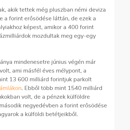
k, akik tettek még pluszban némi deviza
a forint erősödése láttán, de ezek a
alyiakhoz képest, amikor a 400 forint
ázmilliárdok mozdultak meg egy-egy
ánya mindenesetre június végén már
 volt, ami másfél éves mélypont, a
t 13 600 milliárd forintjuk parkolt
ámlákon
. Ebből több mint 1540 milliárd
nkokban volt, de a pénzek külföldre
 második negyedévben a forint erősödése
gyarok a külföldi betétjeikből.