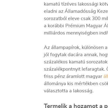
kamatú tízéves lakossági kötvé
eladni az Államadósság Kezel
sorozatból eleve csak 300 mil
a korábbi Prémium Magyar Ál
milliárdos mennyiségben indít
Az állampapírok, különösen 
jól fogytak dacára annak, hogy
százalékos kamatú sorozatok
százalékpontnyit lefaragtak.
friss pénz áramlott magyar
á
állománya kis mértékben csö
választotta a lakosság.
Termelik a hozamot a pé