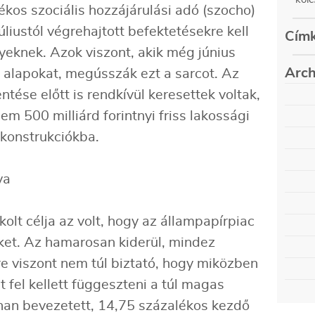
kos szociális hozzájárulási adó (szocho)
úliustól végrehajtott befektetésekre kell
Címk
eknek. Azok viszont, akik még június
Arch
i alapokat, megússzák ezt a sarcot. Az
ntése előtt is rendkívül keresettek voltak,
auguszt
m 500 milliárd forintnyi friss lakossági
május (
decemb
február
 konstrukciókba.
szepte
decemb
június 
szepte
március
decemb
június 
szepte
március
decemb
június 
szepte
március
decemb
kolt célja az volt, hogy az állampapírpiac
június 
szepte
március
decemb
eket. Az hamarosan kiderül, mindez
június 
szepte
március
decemb
re viszont nem túl biztató, hogy miközben
június 
szepte
március
decemb
 fel kellett függeszteni a túl magas
június 
szepte
március
decemb
nan bevezetett, 14,75 százalékos kezdő
június (
szepte