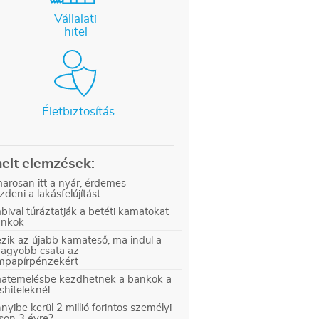
Vállalati
hitel
Életbiztosítás
elt elemzések:
arosan itt a nyár, érdemes
zdeni a lakásfelújítást
ival túráztatják a betéti kamatokat
ankok
zik az újabb kamateső, ma indul a
nagyobb csata az
ampapírpénzekért
atemelésbe kezdhetnek a bankok a
shiteleknél
yibe kerül 2 millió forintos személyi
sön 3 évre?