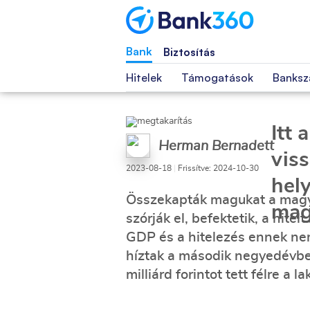
Bank
Biztosítás
Hitelek
Támogatások
Banksz
Itt
Herman Bernadett
vis
2023-08-18
|
Frissítve: 2024-10-30
hely
Összekapták magukat a magya
mag
szórják el, befektetik, a hite
GDP és a hitelezés ennek ne
híztak a második negyedévbe
milliárd forintot tett félre a l