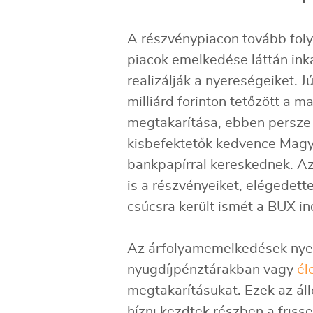
A részvénypiacon tovább foly
piacok emelkedése láttán ink
realizálják a nyereségeiket. 
milliárd forinton tetőzött a 
megtakarítása, ebben persze 
kisbefektetők kedvence Magy
bankpapírral kereskednek. Az
is a részvényeiket, elégedett
csúcsra került ismét a BUX i
Az árfolyamemelkedések nyert
nyugdíjpénztárakban vagy
él
megtakarításukat. Ezek az á
hízni kezdtek részben a friss