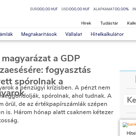
EUR
000,00 HUF
USD
000,00 HUF
ALAPKAMAT
00,00%
I
Hírek
Tudástár
Kalk
ámlák
Megtakarítások
Vállalat
Hitelkalkulátor
 a magyarázat a GDP
szaesésére: fogyasztás
ett spórolnak a
rok a pénzügyi krízisben. A pénzt nem
yarok
lt meggondolják, spórolnak, ahol tudnak. A
m örül, de az értékpapírszámlák szépen
n is. Három hónap alatt csaknem kétezer
akosság.
Hite