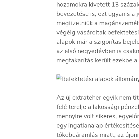
hozamokra kivetett 13 százalé
bevezetése is, ezt ugyanis a j
megfizetniük a magánszemély
végéig vásároltak befektetés
alapok már a szigorítás bejele
az első negyedévben is csakne
megtakarítás került ezekbe a
Az új extrateher egyik nem tit
felé terelje a lakossági pénz
mennyire volt sikeres, egyelő
egy ingatlanalap értékesítését
tőkebeáramlás miatt, az újon