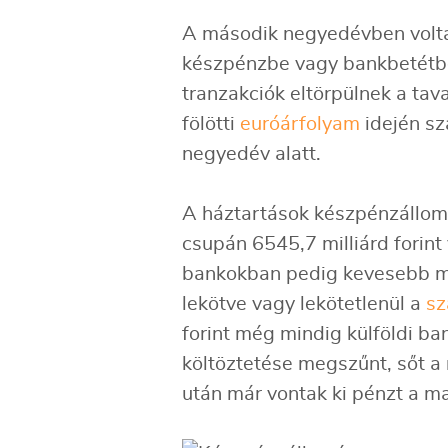
A második negyedévben volta
készpénzbe vagy bankbetétbe 
tranzakciók eltörpülnek a tav
fölötti
euróárfolyam
idején sz
negyedév alatt.
A háztartások készpénzállom
csupán 6545,7 milliárd forint
bankokban pedig kevesebb min
lekötve vagy lekötetlenül a
sz
forint még mindig külföldi ba
költöztetése megszűnt, sőt a
után már vontak ki pénzt a ma