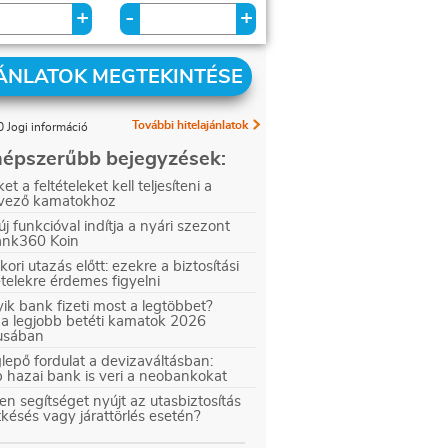
+
+
-
ÁNLATOK MEGTEKINTÉSE
További hitelajánlatok
 Jogi információ
épszerűbb bejegyzések:
et a feltételeket kell teljesíteni a
vező kamatokhoz
új funkcióval indítja a nyári szezont
ank360 Koin
kori utazás előtt: ezekre a biztosítási
ételekre érdemes figyelni
ik bank fizeti most a legtöbbet?
 a legjobb betéti kamatok 2026
iusában
epő fordulat a devizaváltásban:
 hazai bank is veri a neobankokat
en segítséget nyújt az utasbiztosítás
tkésés vagy járattörlés esetén?