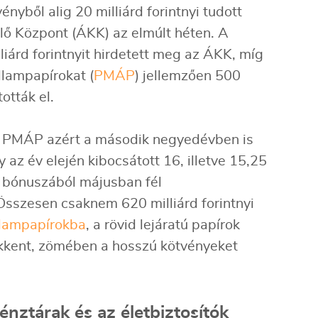
február
nyből alig 20 milliárd forintnyi tudott
március
ő Központ (ÁKK) az elmúlt héten. A
liárd forintnyit hirdetett meg az ÁKK, míg
lampapírokat (
PMÁP
) jellemzően 500
ották el.
a PMÁP azért a második negyedévben is
 az év elején kibocsátott 16, illetve 15,25
 bónuszából májusban fél
 Összesen csaknem 620 milliárd forintnyi
llampapírokba
, a rövid lejáratú papírok
kkent, zömében a hosszú kötvényeket
nztárak és az életbiztosítók