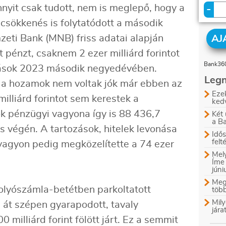
nyit csak tudott, nem is meglepő, hogy a
-
csökkenés is folytatódott a második
ti Bank (MNB) friss adatai alapján
AJ
 pénzt, csaknem 2 ezer milliárd forintot
Bank360
rtások 2023 második negyedévében.
Legn
 a hozamok nem voltak jók már ebben az
Ezek
lliárd forintot sem kerestek a
ked
k pénzügyi vagyona így is 88 436,7
Két 
a B
ius végén. A tartozások, hitelek levonása
Idős
felt
vagyon pedig megközelítette a 74 ezer
Mely
Íme
jún
Megl
olyószámla-betétben parkoltatott
több
Mily
át szépen gyarapodott, tavaly
jára
milliárd forint fölött járt. Ez a semmit