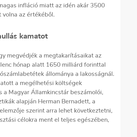
gas infláció miatt az idén akár 3500
tt volna az értékéből.
ullás kamatot
gy megvédjék a megtakarításaikat az
ilenc hónap alatt 1650 milliárd forinttal
yószámlabetétek állománya a lakosságnál.
atott a megélhetési költségek
s a Magyar Államkincstár beszámolói,
sztikák alapján Herman Bernadett, a
lemzője szerint arra lehet következtetni,
ztási célokra ment el teljes egészében,