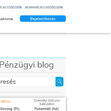
NFLÁCIÓ
00,00%
MUNKANÉLKÜLISÉG
00,00%
Bejelentkezés
ulátorok
Pénzügyi blog
Személyi kölcsön
kalkulátor
lösszeg (Ft)
Futamidő (hó)