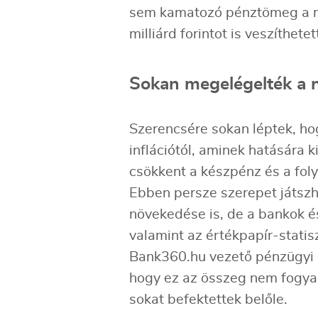
sem kamatozó pénztömeg a ma
milliárd forintot is veszíthete
Sokan megelégelték a n
Szerencsére sokan léptek, ho
inflációtól, aminek hatására k
csökkent a készpénz és a fol
Ebben persze szerepet játszh
növekedése is, de a bankok é
valamint az értékpapír-stati
Bank360.hu vezető pénzügyi e
hogy ez az összeg nem fogyas
sokat befektettek belőle.