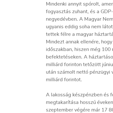
Mindenki annyit spórolt, amen
fogyasztás zuhant, és a GDP-
negyedévben. A Magyar Nemze
ugyanis eddig soha nem látott
tettek félre a magyar házta
Mindezt annak ellenére, hogy
időszakban, hiszen még 100 mi
befektetéseken. A háztartáso
milliárd forinton tetőzött jún
után számolt nettó pénzügyi 
milliárd forintot.
A lakosság készpénzben és f
megtakarítása hosszú éveken 
szeptember végére már 17 800 