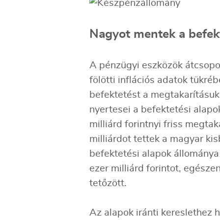
Nagyot mentek a befekt
A pénzügyi eszközök átcsopo
fölötti inflációs adatok tükré
befektetést a megtakarításu
nyertesei a befektetési alap
milliárd forintnyi friss megtak
milliárdot tettek a magyar ki
befektetési alapok állománya
ezer milliárd forintot, egésze
tetőzött.
Az alapok iránti kereslethez 