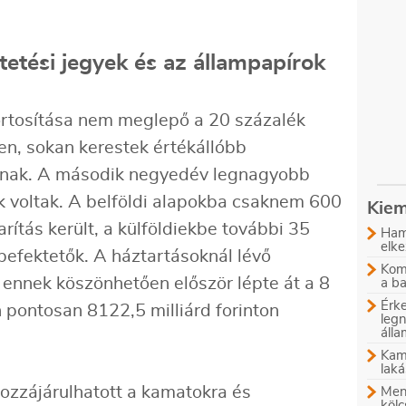
etési jegyek és az állampapírok
rtosítása nem meglepő a 20 százalék
ben, sokan kerestek értékállóbb
knak. A második negyedév legnagyobb
ok voltak. A belföldi alapokba csaknem 600
Kiem
arítás került, a külföldiekbe további 35
Ham
elke
sbefektetők. A háztartásoknál lévő
Komb
 ennek köszönhetően először lépte át a 8
a b
Érke
n pontosan 8122,5 milliárd forinton
leg
áll
Kam
laká
hozzájárulhatott a kamatokra és
Menn
kölc