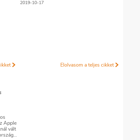
2019-10-17
ikket
Elolvasom a teljes cikket
s
los
Az Apple
nál vált
országi