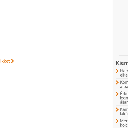
en
agy
ikket
Kiem
Ham
elke
Komb
a b
Érke
leg
áll
Kam
laká
Menn
kölc