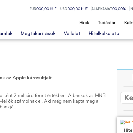
EUR
000,00 HUF
USD
000,00 HUF
ALAPKAMAT
00,00%
I
Hírek
Tudástár
Kalk
ámlák
Megtakarítások
Vállalat
Hitelkalkulátor
k az Apple károsultjait
örtént 2 milliárd forint értékben. A bankok az MNB
le-lel ők számolnak el. Aki még nem kapta meg a
bankját.
Hite