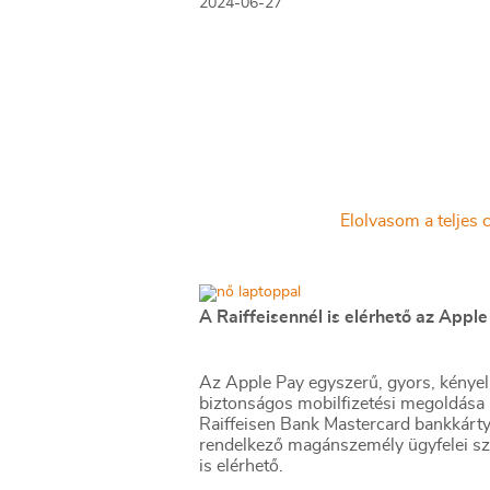
2024-06-27
hez küldik a pórul jár klienseit és a lim
módosítását tanácsolják. Megnéztük,
kaphatják vissza a pénzüket a károsult
hogyan védekezhetünk a téves levon
ellen.
Elolvasom a teljes c
A Raiffeisennél is elérhető az Appl
Az Apple Pay egyszerű, gyors, kénye
biztonságos mobilfizetési megoldása 
Raiffeisen Bank Mastercard bankkárty
rendelkező magánszemély ügyfelei s
is elérhető.