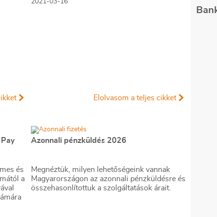
2021-03-16
itek
Bank
 hogyan
ak, és
ások
ikket
Elolvasom a teljes cikket
e Pay
Azonnali pénzküldés 2026
lmes és
Megnéztük, milyen lehetőségeink vannak
mától a
Magyarországon az azonnali pénzküldésre és
ával
összehasonlítottuk a szolgáltatások árait.
zámára