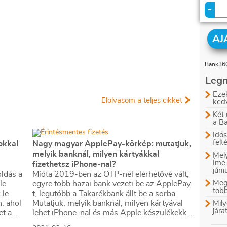
-
AJ
Bank360
Legn
Ezek
Elolvasom a teljes cikket
ked
Két 
a B
Idős
felt
okkal
Nagy magyar ApplePay-körkép: mutatjuk,
melyik banknál, milyen kártyákkal
Mely
Íme
fizethetsz iPhone-nal?
jún
ldás a
Mióta 2019-ben az OTP-nél elérhetővé vált,
Megl
le
egyre több hazai bank vezeti be az ApplePay-
több
 le
t, legutóbb a Takarékbank állt be a sorba.
, ahol
Mutatjuk, melyik banknál, milyen kártyával
Mily
jára
et a
lehet iPhone-nal és más Apple készülékekkel
z Apple-
fizetni.