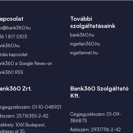
március
apcsolat
További
szolgáltatásaink
nfo@bank360.hu
bank360.hu
36 1 817 0103
ingatlan360.hu
ank360.hu
ingatlannet.hu
dia kapcsolat
ank360 a Google News-on
ank360 RSS
ank360 Zrt.
Bank360 Szolgáltató
Kft.
égjegyzékszám: 01-10-048921
Cégjegyzékszám: 01-09-
dószám: 25716355-2-42
386875
ékhely: 1061 Budapest,
Adószám: 29317116-2-42
drássy út 10.