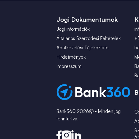
Jogi Dokumentumok
K
Jogi információk
i
Általános Szerződési Feltételek
+
Adatkezelési Tájékoztató
b
Hirdetmények
Mé
Impresszum
B
B
B
Bank360 2026Ⓒ - Minden jog
C
fenntartva.
A
Sz
An