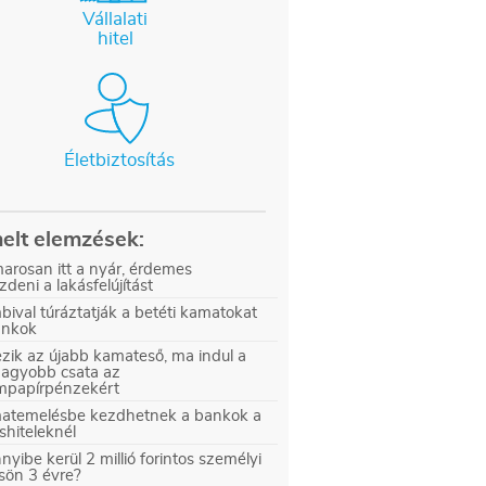
Vállalati
hitel
Életbiztosítás
elt elemzések:
arosan itt a nyár, érdemes
zdeni a lakásfelújítást
ival túráztatják a betéti kamatokat
ankok
zik az újabb kamateső, ma indul a
nagyobb csata az
ampapírpénzekért
atemelésbe kezdhetnek a bankok a
shiteleknél
yibe kerül 2 millió forintos személyi
sön 3 évre?