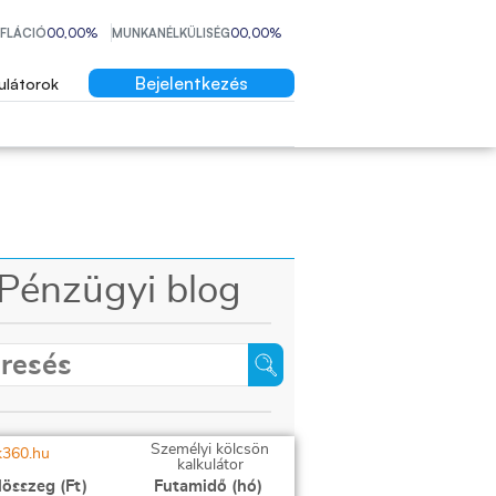
NFLÁCIÓ
00,00%
MUNKANÉLKÜLISÉG
00,00%
Bejelentkezés
ulátorok
Pénzügyi blog
Személyi kölcsön
kalkulátor
lösszeg (Ft)
Futamidő (hó)