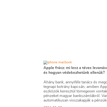
Apple frász: mi lesz a téves levonás
és hogyan védekezhetünk ellenük?
Ahány bank, annyiféle tanács és mego
tegnapi botrány kapcsán, amiben App
eszközök keresztül tömegesen vontak
pénzeket magyar bankszámlákról. Van
automatikusan visszakapják a pénzük
téves levonások károsultjai, mások a