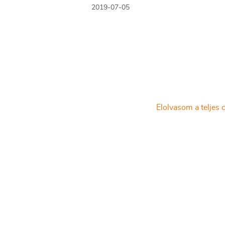
Erste Bank lakossági vezérigazgató
2019-07-05
helyettese elmondta: az első percekb
nagyjából ezren regisztrálták bank- v
hitelkártyáikat a készülékeken.
Elolvasom a teljes c