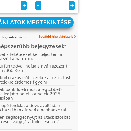
+
+
-
ÁNLATOK MEGTEKINTÉSE
További hitelajánlatok
 Jogi információ
épszerűbb bejegyzések:
et a feltételeket kell teljesíteni a
vező kamatokhoz
új funkcióval indítja a nyári szezont
ank360 Koin
kori utazás előtt: ezekre a biztosítási
ételekre érdemes figyelni
ik bank fizeti most a legtöbbet?
 a legjobb betéti kamatok 2026
iusában
epő fordulat a devizaváltásban:
 hazai bank is veri a neobankokat
en segítséget nyújt az utasbiztosítás
tkésés vagy járattörlés esetén?