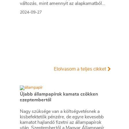
változás, mint amennyit az alapkamatból
vágott a jegybank.
2024-09-27
Elolvasom a teljes cikket
Újabb állampapírok kamata csökken
szeptembertől
Nagy szüksége van a költségvetésnek a
kisbefektetők pénzére, de egyre kevesebb
kamatot hajlandó fizetni az állampapírok
után. Szeptembertől a Magyar Állampapír