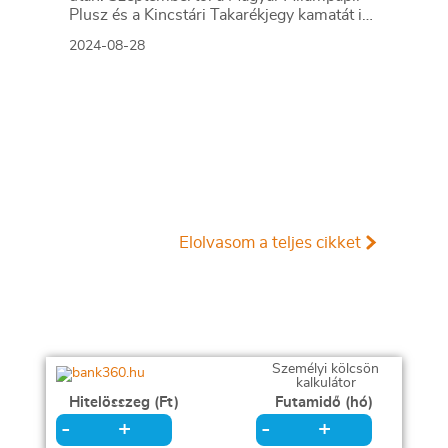
Plusz és a Kincstári Takarékjegy kamatát is
csökkentik.
2024-08-28
Elolvasom a teljes cikket
Személyi kölcsön
kalkulátor
Hitelösszeg (Ft)
Futamidő (hó)
+
+
-
-