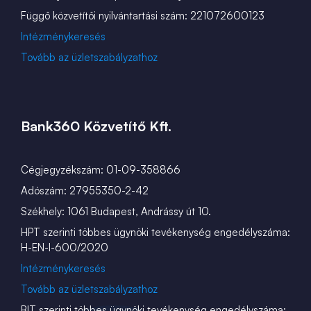
Függő közvetítői nyilvántartási szám: 221072600123
Intézménykeresés
Tovább az üzletszabályzathoz
Bank360 Közvetítő Kft.
Cégjegyzékszám: 01-09-358866
Adószám: 27955350-2-42
Székhely: 1061 Budapest, Andrássy út 10.
HPT szerinti többes ügynöki tevékenység engedélyszáma:
H-EN-I-600/2020
Intézménykeresés
Tovább az üzletszabályzathoz
BIT szerinti többes ügynöki tevékenység engedélyszáma: