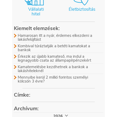
Vállalati
Életbiztosítás
hitel
Kiemelt elemzések:
Hamarosan itt a nyár, érdemes elkezdeni a
lakásfelújítást
Kombival túráztatják a betéti kamatokat a
bankok
Érkezik az újabb kamateső, ma indul a
legnagyobb csata az állampapírpénzekért
Kamatemelésbe kezdhetnek a bankok a
lakáshiteleknél
Mennyibe kerül 2 millió forintos személyi
kölcsön 3 évre?
Címke:
Archívum:
2026.