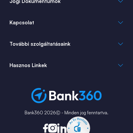
Jogi Dokumentumok
Általános Szerződési Feltételek
Kapcsolat
Adatkezelési Tájékoztató
Cookie Tájékoztató
info@bank360.hu
További szolgáltatásaink
+36 1 817 0103
bank360.hu
bank360.hu
Hasznos Linkek
ingatlan360.hu
ingatlannet.hu
Fiók és ATM kereső
Bérkalkulátor
MNB Alkalmazások
Karrier
Bank360 2026Ⓒ - Minden jog fenntartva.