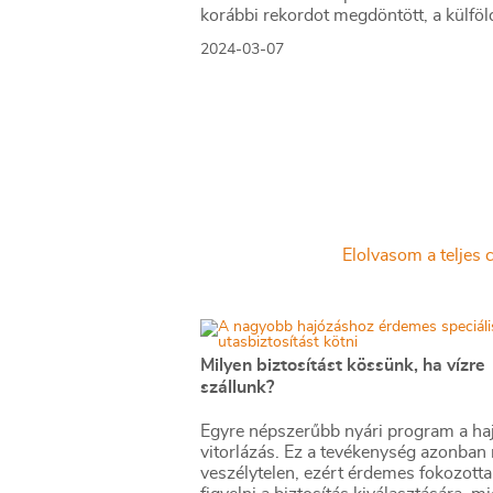
korábbi rekordot megdöntött, a külföl
utazásokon nem spóroltak, akiknek m
2024-03-07
pénzük.
Elolvasom a teljes c
Milyen biztosítást kössünk, ha vízre
szállunk?
Egyre népszerűbb nyári program a ha
vitorlázás. Ez a tevékenység azonban
veszélytelen, ezért érdemes fokozott