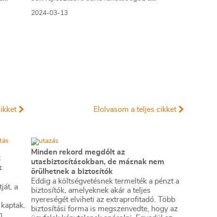
március
nnünket.
lakásbiztosítási kampánynál félő, hogy az
2024-03-13
árverseny a minőség rovására megy majd.
ikket
Elolvasom a teljes cikket
Minden rekord megdőlt az
z
utasbiztosításokban, de másnak nem
k
örülhetnek a biztosítók
Eddig a költségvetésnek termelték a pénzt a
ját, a
biztosítók, amelyeknek akár a teljes
s
nyereségét elviheti az extraprofitadó. Több
 kaptak.
biztosítási forma is megszenvedte, hogy az
n