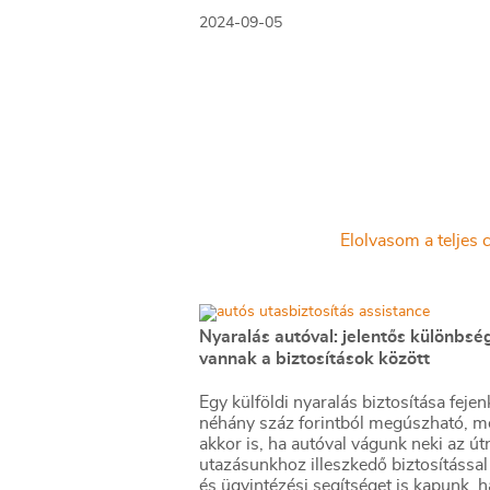
díjbevétel, ráadásul a károk nem nőtte
2024-09-05
óta.
Elolvasom a teljes c
Nyaralás autóval: jelentős különbsé
vannak a biztosítások között
Egy külföldi nyaralás biztosítása fejen
néhány száz forintból megúszható, m
akkor is, ha autóval vágunk neki az út
utazásunkhoz illeszkedő biztosítással
és ügyintézési segítséget is kapunk, h