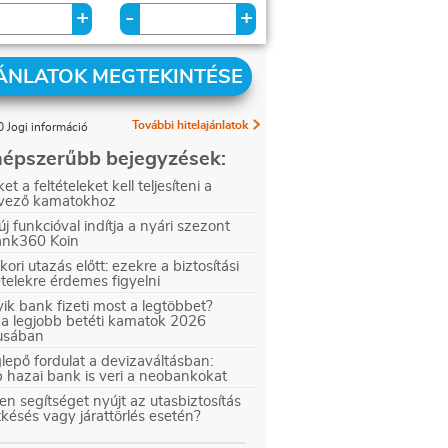
+
+
-
ÁNLATOK MEGTEKINTÉSE
További hitelajánlatok
 Jogi információ
épszerűbb bejegyzések:
et a feltételeket kell teljesíteni a
vező kamatokhoz
új funkcióval indítja a nyári szezont
ank360 Koin
kori utazás előtt: ezekre a biztosítási
ételekre érdemes figyelni
ik bank fizeti most a legtöbbet?
 a legjobb betéti kamatok 2026
iusában
epő fordulat a devizaváltásban:
 hazai bank is veri a neobankokat
en segítséget nyújt az utasbiztosítás
tkésés vagy járattörlés esetén?