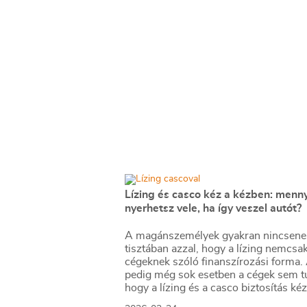
Lízing és casco kéz a kézben: menny
nyerhetsz vele, ha így veszel autót?
A magánszemélyek gyakran nincsene
tisztában azzal, hogy a lízing nemcsa
cégeknek szóló finanszírozási forma.
pedig még sok esetben a cégek sem t
hogy a lízing és a casco biztosítás kéz
kézben járhat.