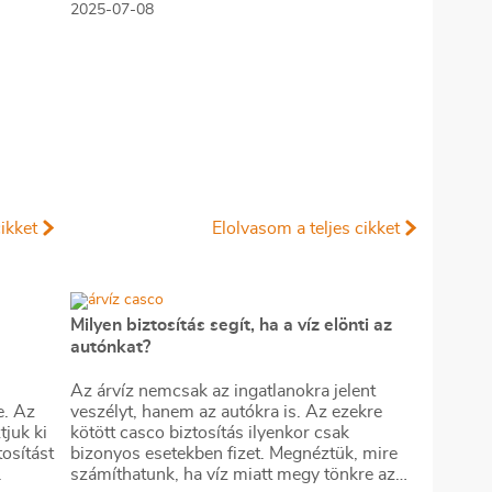
2025-07-08
 autós
meglepetés, amennyiben a régi szerződésük
j
már nem elég a teljes kártérítésre.
ell,
időszak
s a
i.
ikket
Elolvasom a teljes cikket
Milyen biztosítás segít, ha a víz elönti az
autónkat?
Az árvíz nemcsak az ingatlanokra jelent
e. Az
veszélyt, hanem az autókra is. Az ezekre
juk ki
kötött casco biztosítás ilyenkor csak
osítást
bizonyos esetekben fizet. Megnéztük, mire
.
számíthatunk, ha víz miatt megy tönkre az