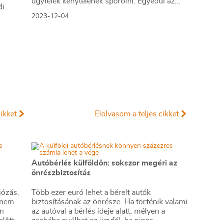
ügyfelek kénytelenek spórolni. Egyedül az
di
utasbiztosítások szárnyalnak, amelyeknél
aradt rá
2023-12-04
minden eddigi rekord megdőlt a nyaralási
szezon végére.
ikket
Elolvasom a teljes cikket
Autóbérlés külföldön: sokszor megéri az
önrészbiztosítás
józás,
Több ezer euró lehet a bérelt autók
 nem
biztosításának az önrésze. Ha történik valami
an
az autóval a bérlés ideje alatt, mélyen a