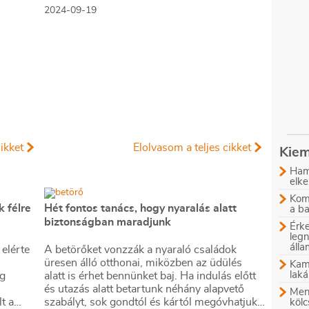
autónk.
2024-09-19
ikket
Elolvasom a teljes cikket
Kiem
Ham
elke
Komb
 félre
Hét fontos tanács, hogy nyaralás alatt
a b
biztonságban maradjunk
Érke
leg
áll
elérte
A betörőket vonzzák a nyaraló családok
üresen álló otthonai, miközben az üdülés
Kam
laká
eg
alatt is érhet bennünket baj. Ha indulás előtt
és utazás alatt betartunk néhány alapvető
Menn
t a
szabályt, sok gondtól és kártól megóvhatjuk
kölc