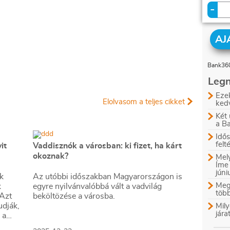
-
AJ
Bank360
Legn
Ezek
Elolvasom a teljes cikket
ked
Két 
a B
Idős
felt
it
Vaddisznók a városban: ki fizet, ha kárt
okoznak?
Mely
Íme
jún
k
Az utóbbi időszakban Magyarországon is
Megl
k
egyre nyilvánvalóbbá vált a vadvilág
több
 Azt
beköltözése a városba.
udják,
Mily
jára
 a