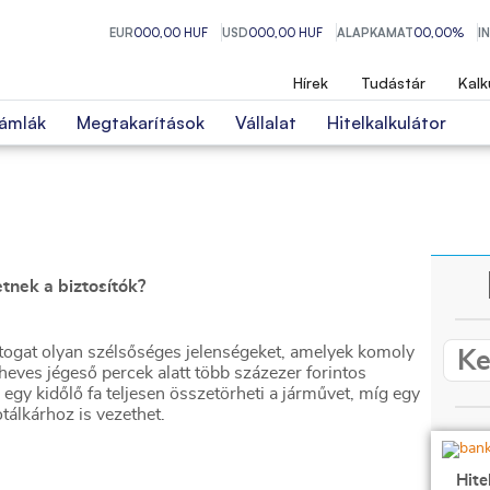
EUR
000,00 HUF
USD
000,00 HUF
ALAPKAMAT
00,00%
I
Hírek
Tudástár
Kalk
ámlák
Megtakarítások
Vállalat
Hitelkalkulátor
etnek a biztosítók?
rtogat olyan szélsőséges jelenségeket, amelyek komoly
eves jégeső percek alatt több százezer forintos
egy kidőlő fa teljesen összetörheti a járművet, míg egy
tálkárhoz is vezethet.
Hite