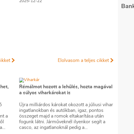
2025-12-22
Bank
ikket
Elolvasom a teljes cikket
het,
Rémálmot hozott a lehűlés, hozta magával
a súlyos viharkárokat is
ő
Újra milliárdos károkat okozott a júliusi vihar
ingatlanokban és autókban, igaz, pontos
nt a
összeget majd a romok eltakarítása után
ől
fogunk látni. Járműveknél ilyenkor segít a
a
casco, az ingatlanoknál pedig a
lakásbiztosítás. Utóbbinál sokakat érhet