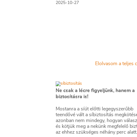
2025-10-27
rendszerben még ma is több százezer
van, számukra január 1-jén indul az ú
szerződés. Nekik hamarosan dönteni k
hiszen indul a novemberi felmondási 
– érdemes kihasználni a lehetőséget é
meglévőnél olcsóbb biztosítást keresn
Elolvasom a teljes c
Ne csak a lécre figyeljünk, hanem a
biztosításra is!
Mostanra a síút előtti legegyszerűbb
teendővé vált a síbiztosítás megkötés
azonban nem mindegy, hogyan választ
és kötjük meg a nekünk megfelelő bizt
az ehhez szükséges néhány perc alatt