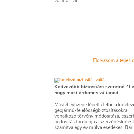
2026-02-24
Elolvasom a teljes c
Kedvezőbb biztosítást szeretnél? Le
hogy most érdemes váltanod!
Másfél évtizede lépett életbe a kötelez
gépjármű-felelősségbiztosításokra
vonatkozó törvény módosítása, eszeri
biztosítás fordulója a szerződéskötést
számítva egy év múlva esedékes. Bár 
számuk évről évre fogyatkozik, a régi