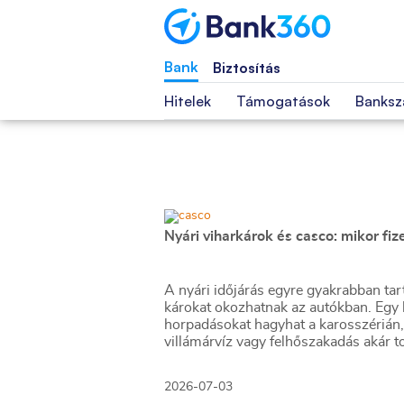
Bank
Biztosítás
Hitelek
Támogatások
Banksz
Nyári viharkárok és casco: mikor fiz
A nyári időjárás egyre gyakrabban ta
károkat okozhatnak az autókban. Egy h
horpadásokat hagyhat a karosszérián, 
villámárvíz vagy felhőszakadás akár to
2026-07-03