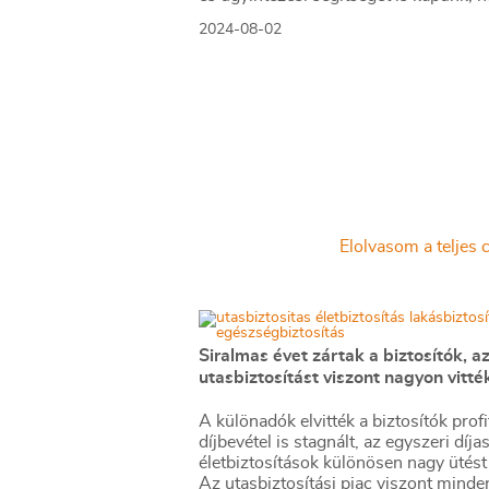
elromlik az autónk vagy baleset ér be
2024-08-02
Elolvasom a teljes c
Siralmas évet zártak a biztosítók, a
utasbiztosítást viszont nagyon vitté
A különadók elvitték a biztosítók profit
díjbevétel is stagnált, az egyszeri díja
életbiztosítások különösen nagy ütést
Az utasbiztosítási piac viszont minde