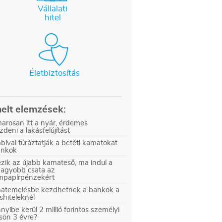
Vállalati
hitel
Életbiztosítás
elt elemzések:
arosan itt a nyár, érdemes
zdeni a lakásfelújítást
ival túráztatják a betéti kamatokat
ankok
zik az újabb kamateső, ma indul a
nagyobb csata az
ampapírpénzekért
atemelésbe kezdhetnek a bankok a
shiteleknél
yibe kerül 2 millió forintos személyi
sön 3 évre?