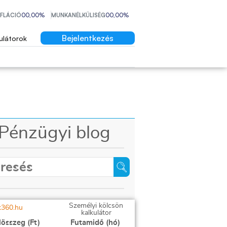
NFLÁCIÓ
00,00%
MUNKANÉLKÜLISÉG
00,00%
Bejelentkezés
ulátorok
Pénzügyi blog
Személyi kölcsön
kalkulátor
lösszeg (Ft)
Futamidő (hó)