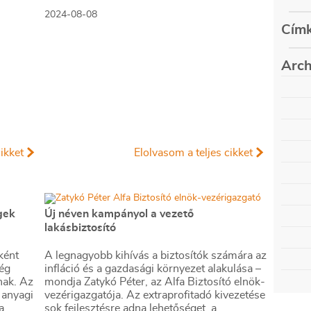
k tavaly
magunkat.
2024-08-08
Címk
Arch
auguszt
május (
decemb
február
szepte
decemb
június 
ikket
Elolvasom a teljes cikket
szepte
március
decemb
június 
szepte
március
decemb
június 
szepte
március
decemb
június 
gek
Új néven kampányol a vezető
szepte
március
decemb
lakásbiztosító
június 
szepte
március
decemb
június 
ként
A legnagyobb kihívás a biztosítók számára az
szepte
március
ég
infláció és a gazdasági környezet alakulása –
decemb
június 
nak. Az
mondja Zatykó Péter, az Alfa Biztosító elnök-
szepte
március
decemb
 anyagi
vezérigazgatója. Az extraprofitadó kivezetése
június (
szepte
a
sok fejlesztésre adna lehetőséget, a
február