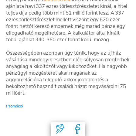
ajánlata havi 337 ezres törlesztőrészletet kínál, a hitel
teljes díja pedig több mint 51 millió forint lesz. A 337
ezres törlesztőrészlet mellett viszont egy 620 ezer
forint nettót kereső embernek még marad pénze egy
elfogadható megélhetésre. A kalkulátor által kínált
többi ajánlat 340-360 ezer forint körül mozog.
Összességében azonban úgy tűnik, hogy az új ház
vásárlása mindegyik esetben elég súlyosan megterheli
anyagilag a kiköltözőt vagy kiköltözőket. Ha nagyobb
pénzügyi mozgásteret akar magának az
aggromelációba települő, akkor jobb döntés a
beköltözhető használt családi házat megvásárolni 75
millióért.
Promóció