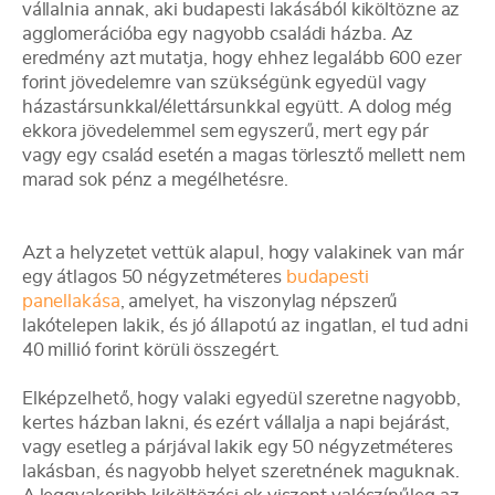
vállalnia annak, aki budapesti lakásából kiköltözne az
agglomerációba egy nagyobb családi házba. Az
eredmény azt mutatja, hogy ehhez legalább 600 ezer
forint jövedelemre van szükségünk egyedül vagy
házastársunkkal/élettársunkkal együtt. A dolog még
ekkora jövedelemmel sem egyszerű, mert egy pár
vagy egy család esetén a magas törlesztő mellett nem
marad sok pénz a megélhetésre.
Azt a helyzetet vettük alapul, hogy valakinek van már
egy átlagos 50 négyzetméteres
budapesti
panellakása
, amelyet, ha viszonylag népszerű
lakótelepen lakik, és jó állapotú az ingatlan, el tud adni
40 millió forint körüli összegért.
Elképzelhető, hogy valaki egyedül szeretne nagyobb,
kertes házban lakni, és ezért vállalja a napi bejárást,
vagy esetleg a párjával lakik egy 50 négyzetméteres
lakásban, és nagyobb helyet szeretnének maguknak.