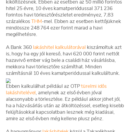
kiköltözésnek. Ebben az esetben az 50 millió forintos
hitel 25 évre, 10 éves kamatperiódussal 371 236
forintos havi törlesztőrészletet eredményez, 7,83
százalékos
THM
-mel. Ebben az esetben kettőjüknek
mindössze 248 764 ezer forint marad a havi
megélhetésre.
A Bank 360
lakáshitel kalkulátorával
kiszámoltuk azt
is, hogy ha egy jól kereső, havi 620 000 forint nettót
hazavivő ember vág bele a családi ház vásárlásba,
mekkora havi törlesztőre számíthat. Minden
számításnál 10 éves kamatperiódussal kalkuláltunk.
Ebben kalkulálhat például az OTP
türelmi idős
lakáshitelével
, amelynek az első évben jóval
alacsonyabb a törlesztése. Ez például akkor jöhet jól,
ha a házvásárlás után az átköltözéssel, esetleg kisebb
felújításokkal kapcsolatban lesznek még kiadásai,
amire az első évben még kellene plusz pénz.
A hagyományos
lakáshitelek
közül a Takarékbank