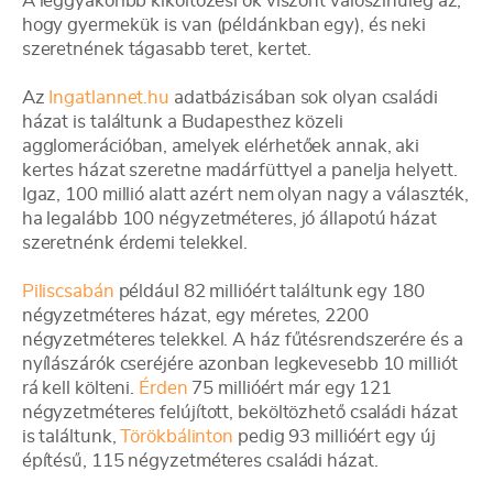
A leggyakoribb kiköltözési ok viszont valószínűleg az,
hogy gyermekük is van (példánkban egy), és neki
szeretnének tágasabb teret, kertet.
Az
Ingatlannet.hu
adatbázisában sok olyan családi
házat is találtunk a Budapesthez közeli
agglomerációban, amelyek elérhetőek annak, aki
kertes házat szeretne madárfüttyel a panelja helyett.
Igaz, 100 millió alatt azért nem olyan nagy a választék,
ha legalább 100 négyzetméteres, jó állapotú házat
szeretnénk érdemi telekkel.
Piliscsabán
például 82 millióért találtunk egy 180
négyzetméteres házat, egy méretes, 2200
négyzetméteres telekkel. A ház fűtésrendszerére és a
nyílászárók cseréjére azonban legkevesebb 10 milliót
rá kell költeni.
Érden
75 millióért már egy 121
négyzetméteres felújított, beköltözhető családi házat
is találtunk,
Törökbálinton
pedig 93 millióért egy új
építésű, 115 négyzetméteres családi házat.