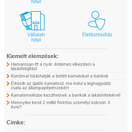
hitel
Vállalati
Életbiztosítás
hitel
Kiemelt elemzések:
Hamarosan itt a nyár, érdemes elkezdeni a
lakásfelújítást
Kombival túráztatják a betéti kamatokat a bankok
Érkezik az újabb kamateső, ma indul a legnagyobb
csata az állampapírpénzekért
Kamatemelésbe kezdhetnek a bankok a lakáshiteleknél
Mennyibe kerül 2 millió forintos személyi kölcsön 3
évre?
Címke: