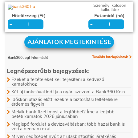
Személyi kölcsön
kalkulátor
Hitelösszeg (Ft)
Futamidő (hó)
+
+
-
-
AJÁNLATOK MEGTEKINTÉSE
További hitelajánlatok
Bank360 Jogi információ
Legnépszerűbb bejegyzések:
Ezeket a feltételeket kell teljesíteni a kedvező
kamatokhoz
Két új funkcióval indítja a nyári szezont a Bank360 Koin
Időskori utazás előtt: ezekre a biztosítási feltételekre
érdemes figyelni
Melyik bank fizeti most a legtöbbet? Íme a legjobb
betéti kamatok 2026 júniusában
Meglepő fordulat a devizaváltásban: több hazai bank is
veri a neobankokat
Milyen segítséget nyújt az utasbiztosítás járatkésés