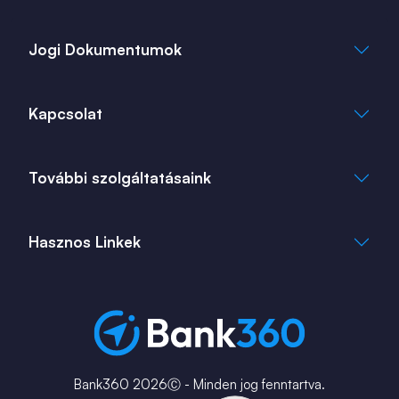
Jogi Dokumentumok
Általános Szerződési Feltételek
Kapcsolat
Adatkezelési Tájékoztató
Cookie Tájékoztató
info@bank360.hu
További szolgáltatásaink
+36 1 817 0103
bank360.hu
bank360.hu
Hasznos Linkek
ingatlan360.hu
ingatlannet.hu
Fiók és ATM kereső
Bérkalkulátor
MNB Alkalmazások
Karrier
Bank360 2026Ⓒ - Minden jog fenntartva.