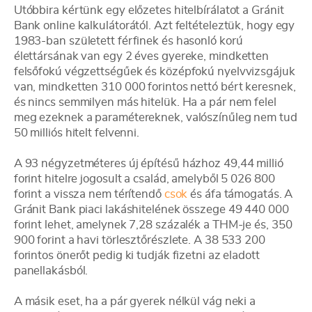
Utóbbira kértünk egy előzetes hitelbírálatot a Gránit
Bank online kalkulátorától. Azt feltételeztük, hogy egy
1983-ban született férfinek és hasonló korú
élettársának van egy 2 éves gyereke, mindketten
felsőfokú végzettségűek és középfokú nyelvvizsgájuk
van, mindketten 310 000 forintos nettó bért keresnek,
és nincs semmilyen más hitelük. Ha a pár nem felel
meg ezeknek a paramétereknek, valószínűleg nem tud
50 milliós hitelt felvenni.
A 93 négyzetméteres új építésű házhoz 49,44 millió
forint hitelre jogosult a család, amelyből 5 026 800
forint a vissza nem térítendő
csok
és áfa támogatás. A
Gránit Bank piaci lakáshitelének összege 49 440 000
forint lehet, amelynek 7,28 százalék a THM-je és, 350
900 forint a havi törlesztőrészlete. A 38 533 200
forintos önerőt pedig ki tudják fizetni az eladott
panellakásból.
A másik eset, ha a pár gyerek nélkül vág neki a