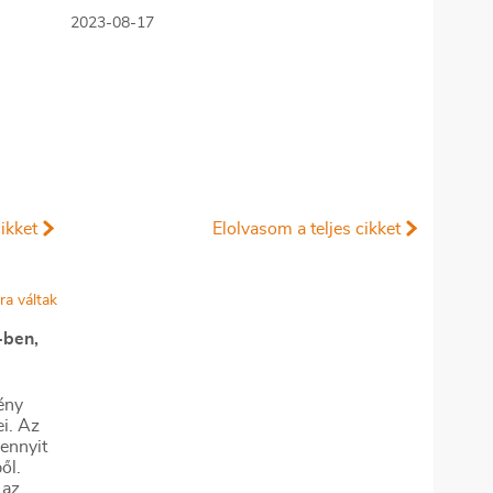
az ehhez szükséges értékpapírszámlák
2023
2023-08-17
nyitásáról és használatáról.
ikket
Elolvasom a teljes cikket
-ben,
ény
ei. Az
ennyit
ől.
 az