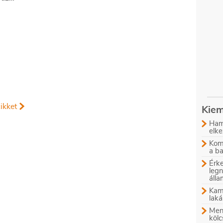
ikket
Kiem
Ham
elke
Komb
a b
Érke
leg
áll
Kam
laká
Menn
kölc