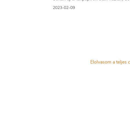
adózásra kevesen figyelnek.
2023-02-09
Elolvasom a teljes c