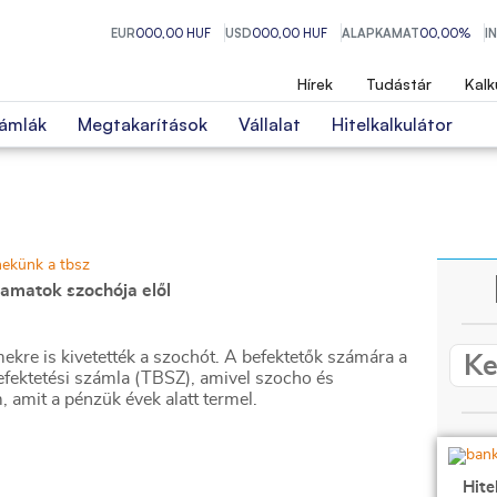
EUR
000,00 HUF
USD
000,00 HUF
ALAPKAMAT
00,00%
I
Hírek
Tudástár
Kalk
ámlák
Megtakarítások
Vállalat
Hitelkalkulátor
kamatok szochója elől
mekre is kivetették a szochót. A befektetők számára a
efektetési számla (TBSZ), amivel szocho és
amit a pénzük évek alatt termel.
Hite