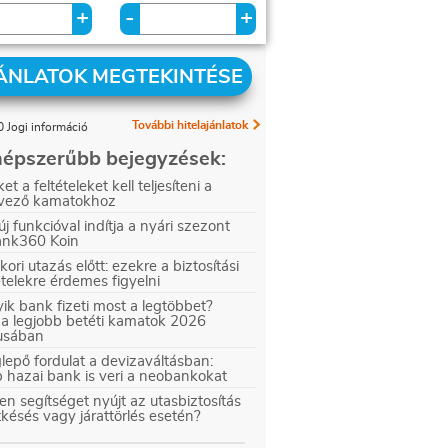
+
+
-
ÁNLATOK MEGTEKINTÉSE
További hitelajánlatok
 Jogi információ
épszerűbb bejegyzések:
et a feltételeket kell teljesíteni a
vező kamatokhoz
új funkcióval indítja a nyári szezont
ank360 Koin
kori utazás előtt: ezekre a biztosítási
ételekre érdemes figyelni
ik bank fizeti most a legtöbbet?
 a legjobb betéti kamatok 2026
iusában
epő fordulat a devizaváltásban:
 hazai bank is veri a neobankokat
en segítséget nyújt az utasbiztosítás
tkésés vagy járattörlés esetén?