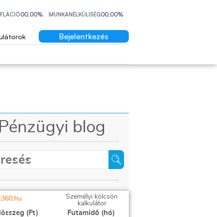
NFLÁCIÓ
00,00%
MUNKANÉLKÜLISÉG
00,00%
Bejelentkezés
ulátorok
Pénzügyi blog
Személyi kölcsön
kalkulátor
lösszeg (Ft)
Futamidő (hó)