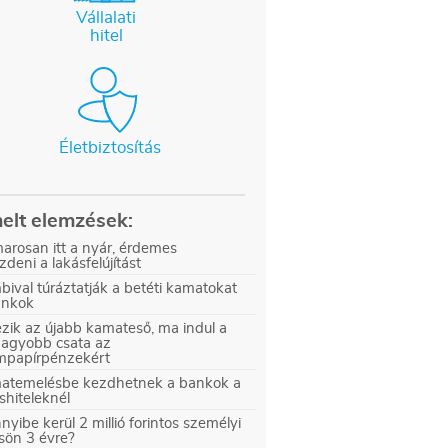
Vállalati
hitel
Életbiztosítás
elt elemzések:
arosan itt a nyár, érdemes
zdeni a lakásfelújítást
ival túráztatják a betéti kamatokat
ankok
zik az újabb kamateső, ma indul a
nagyobb csata az
ampapírpénzekért
atemelésbe kezdhetnek a bankok a
shiteleknél
yibe kerül 2 millió forintos személyi
sön 3 évre?