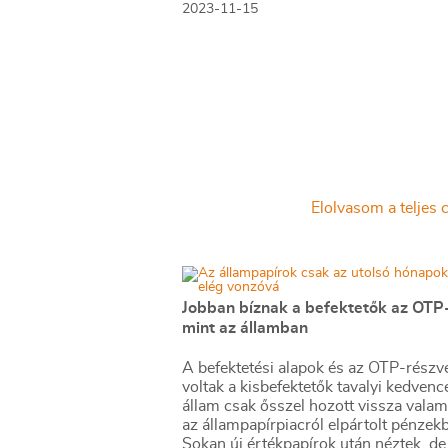
2023-11-15
kölcsönt tartotta magát a legjobban 
eddigi hónapjaiban.
Elolvasom a teljes c
Jobban bíznak a befektetők az OTP
mint az államban
A befektetési alapok és az OTP-részv
voltak a kisbefektetők tavalyi kedvenc
állam csak ősszel hozott vissza valam
az állampapírpiacról elpártolt pénzekb
Sokan új értékpapírok után néztek, de