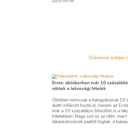
2024-05-08
Elolvasom a teljes c
Erste: októberben már 10 százalékk
nőttek a lakossági hitelek
Október nemcsak a hangyányival 10 
alatti inflációt hozta el, hanem az Erst
már a 10 százalékos bővülést is a lak
hitelekben. Nagy szó ez az idén, mert 
lakáskölcsönök padlót fogtak, a babav
csak mostanra tért magához, még a s