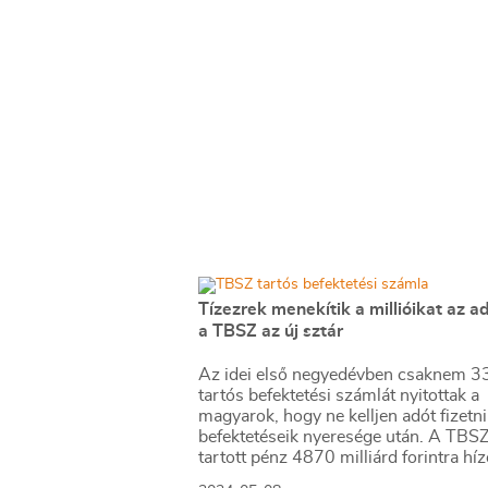
Tízezrek menekítik a millióikat az ad
a TBSZ az új sztár
Az idei első negyedévben csaknem 33
tartós befektetési számlát nyitottak a
magyarok, hogy ne kelljen adót fizetni
befektetéseik nyeresége után. A TBS
tartott pénz 4870 milliárd forintra híz
másfélszer annyi, mint egy éve.