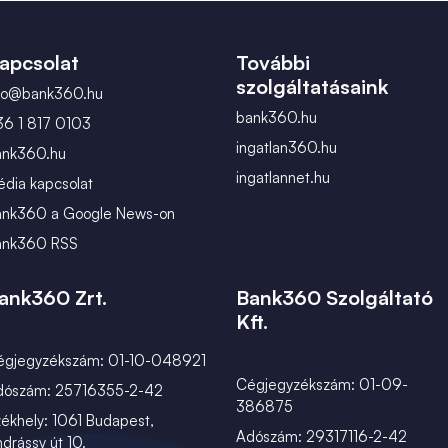
március
apcsolat
További
szolgáltatásaink
nfo@bank360.hu
bank360.hu
36 1 817 0103
ingatlan360.hu
ank360.hu
ingatlannet.hu
dia kapcsolat
ank360 a Google News-on
ank360 RSS
ank360 Zrt.
Bank360 Szolgáltató
Kft.
égjegyzékszám: 01-10-048921
Cégjegyzékszám: 01-09-
dószám: 25716355-2-42
386875
ékhely: 1061 Budapest,
Adószám: 29317116-2-42
drássy út 10.