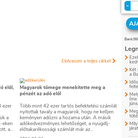
-
AJ
Bank360
Legn
Ezek
Elolvasom a teljes cikket
ked
Két 
a B
Idős
felt
ó elől,
Magyarok tömege menekítette meg a
pénzét az adó elől
Mely
Íme
jún
 ezer
Több mint 42 ezer tartós befektetési számlát
Megl
nyitottak tavaly a magyarok, hogy ne kelljen
több
ük a
keményen adózni a hozama után. A másik
Z-eken
adókedvezményes lehetőséget, a nyugdíj-
Mily
jára
ott, ami
előtakarékossági számlát már az
államkincstár is kínálja, de mivel ilyet főleg a