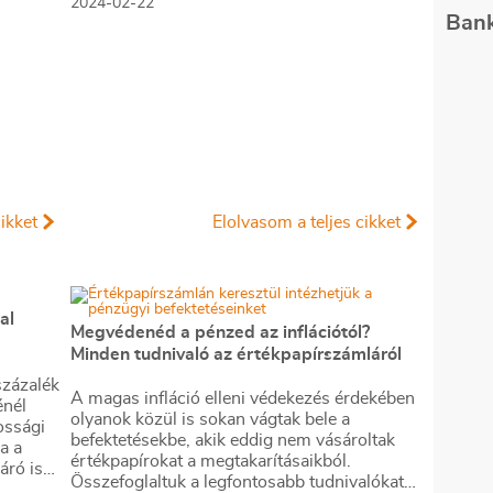
2024-02-22
brókercégeknél kötnek, kérdés, hogy csak
Bank
állampapíros befektetésre mennyi ügyfeleket
lehet vele szerezni.
ikket
Elolvasom a teljes cikket
al
Megvédenéd a pénzed az inflációtól?
Minden tudnivaló az értékpapírszámláról
százalék
A magas infláció elleni védekezés érdekében
énél
olyanok közül is sokan vágtak bele a
ossági
befektetésekbe, akik eddig nem vásároltak
a a
értékpapírokat a megtakarításaikból.
áró is
Összefoglaltuk a legfontosabb tudnivalókat
zemélyi