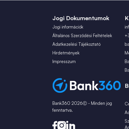
Jogi Dokumentumok
K
Jogi információk
i
Általános Szerződési Feltételek
+
Adatkezelési Tájékoztató
b
Hirdetmények
Mé
Impresszum
B
B
B
Bank360 2026Ⓒ - Minden jog
C
fenntartva.
A
Sz
An