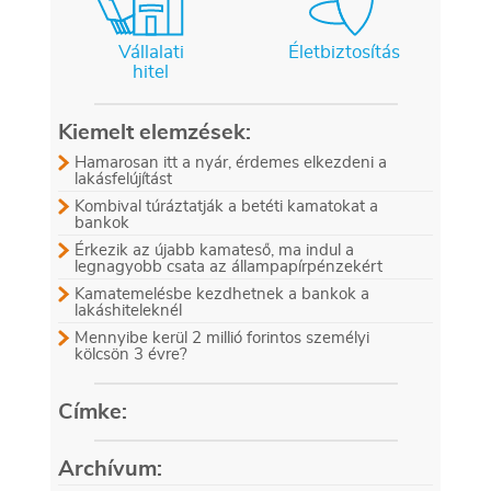
Vállalati
Életbiztosítás
hitel
Kiemelt elemzések:
Hamarosan itt a nyár, érdemes elkezdeni a
lakásfelújítást
Kombival túráztatják a betéti kamatokat a
bankok
Érkezik az újabb kamateső, ma indul a
legnagyobb csata az állampapírpénzekért
Kamatemelésbe kezdhetnek a bankok a
lakáshiteleknél
Mennyibe kerül 2 millió forintos személyi
kölcsön 3 évre?
Címke:
Archívum: