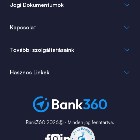
Jogi Dokumentumok
Általános Szerződési Feltételek
Kapcsolat
Adatkezelési Tájékoztató
Cookie Tájékoztató
info@bank360.hu
További szolgáltatásaink
+36 1 817 0103
bank360.hu
bank360.hu
Hasznos Linkek
ingatlan360.hu
ingatlannet.hu
Fiók és ATM kereső
Bérkalkulátor
MNB Alkalmazások
Karrier
Bank360 2026Ⓒ - Minden jog fenntartva.