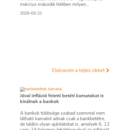
március második felében milyen
lehetőségek közül válogathatnak a
2025-03-21
kisbefektetők.
Elolvasom a teljes cikket
Jóval infláció feletti betéti kamatokat is
kínálnak a bankok
A bankok többsége szabad szemmel nem
látható kamatot adnak csak a bankbetétre,
de találni olyan ajánlatokat is, amelyek 6, 12
vagy 24 hónapos lekötésre jóval az inflációt