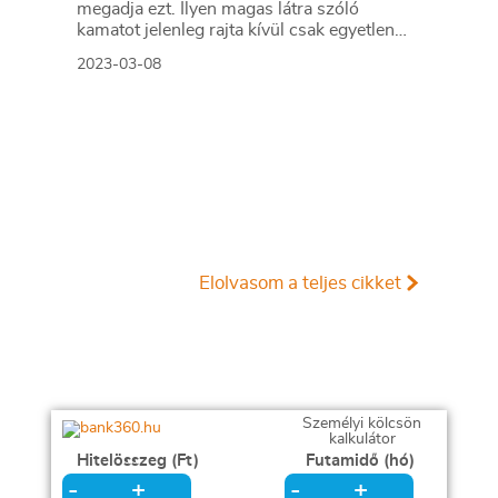
megadja ezt. Ilyen magas látra szóló
kamatot jelenleg rajta kívül csak egyetlen
pénzintézet kínál, a többiek szinte semmit
2023-03-08
sem adnak.
Elolvasom a teljes cikket
Személyi kölcsön
kalkulátor
Hitelösszeg (Ft)
Futamidő (hó)
+
+
-
-