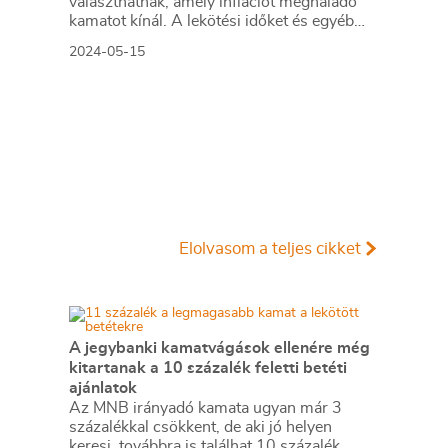
választhatnak, amely inflációt meghaladó
kamatot kínál. A lekötési időket és egyéb
feltételeket azonban érdemes
2024-05-15
összehasonlítani, így kiválasztva a nekünk
legjobb konstrukciót.
Elolvasom a teljes cikket
A jegybanki kamatvágások ellenére még
kitartanak a 10 százalék feletti betéti
ajánlatok
Az MNB irányadó kamata ugyan már 3
százalékkal csökkent, de aki jó helyen
keresi, továbbra is találhat 10 százalék