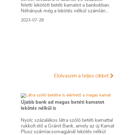
feletti lekötött betéti kamatot a bankokban.
Néhányuk még a lekötés nélkül számlán
lévő pénzre is ad 7-8 százalékot.
2023-07-28
Elolvasom a teljes cikket
Újabb bank ad magas betéti kamatot
lekötés nélkül is
Nyolc százalékos látra szóló betéti kamattal
rukkolt elő a Gránit Bank, amely az új Kamat
Plusz számlacsomagjánál lekötés nélkül