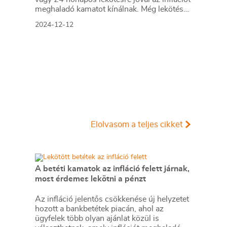
meghaladó kamatot kínálnak. Még lekötés
nélkül is elérhetünk 4 százalékos kamatot.
2024-12-12
Elolvasom a teljes cikket
A betéti kamatok az infláció felett járnak,
most érdemes lekötni a pénzt
Az infláció jelentős csökkenése új helyzetet
hozott a bankbetétek piacán, ahol az
ügyfelek több olyan ajánlat közül is