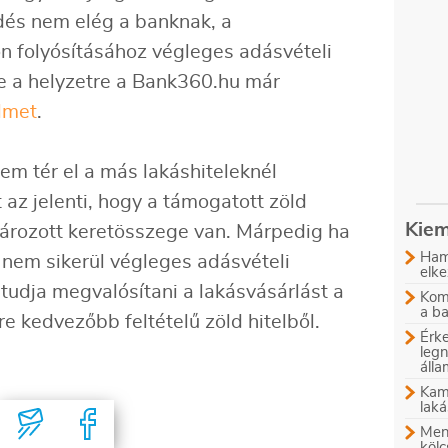
dés nem elég a banknak, a
ön folyósításához végleges adásvételi
e a helyzetre a Bank360.hu már
elmet
.
em tér el a más lakáshiteleknél
 az jelenti, hogy a támogatott zöld
Kiem
ározott keretösszege van. Márpedig ha
Ham
 nem sikerül végleges adásvételi
elke
tudja megvalósítani a lakásvásárlást a
Komb
a b
 kedvezőbb feltételű zöld hitelből.
Érke
leg
áll
Kam
laká
Menn
kölc