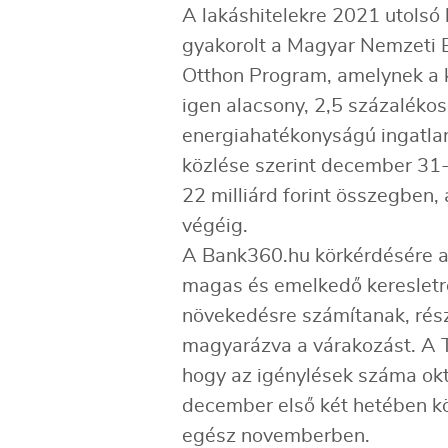
A lakáshitelekre 2021 utolsó
gyakorolt a Magyar Nemzeti Ba
Otthon Program, amelynek a ke
igen alacsony, 2,5 százaléko
energiahatékonyságú ingatla
közlése szerint december 31-
22 milliárd forint összegben, 
végéig.
A Bank360.hu körkérdésére 
magas és emelkedő keresletrő
növekedésre számítanak, ré
magyarázva a várakozást. A T
hogy az igénylések száma ok
december első két hetében kö
egész novemberben.