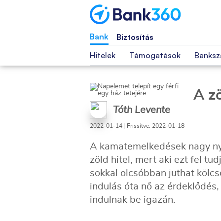
Bank
Biztosítás
Hitelek
Támogatások
Banksz
A zö
Tóth Levente
2022-01-14
|
Frissítve: 2022-01-18
A kamatemelkedések nagy ny
zöld hitel, mert aki ezt fel t
sokkal olcsóbban juthat kölc
indulás óta nő az érdeklődés,
indulnak be igazán.