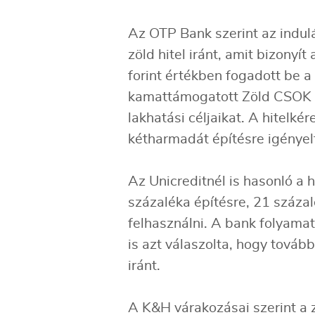
Az OTP Bank szerint az indulá
zöld hitel iránt, amit bizonyí
forint értékben fogadott be 
kamattámogatott Zöld CSOK i
lakhatási céljaikat. A hitelk
kétharmadát építésre igényel
Az Unicreditnél is hasonló a h
százaléka építésre, 21 százal
felhasználni. A bank folyamat
is azt válaszolta, hogy továbbr
iránt.
A K&H várakozásai szerint a 