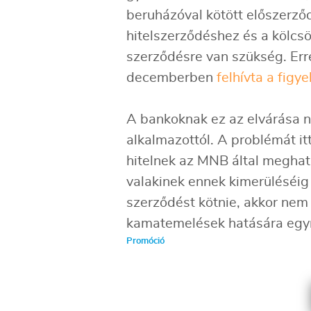
beruházóval kötött előszerző
hitelszerződéshez és a kölcs
szerződésre van szükség. Err
decemberben
felhívta a figy
A bankoknak ez az elvárása n
alkalmazottól. A problémát itt
hitelnek az MNB által meghat
valakinek ennek kimerüléséig
szerződést kötnie, akkor nem 
kamatemelések hatására egyre
Promóció