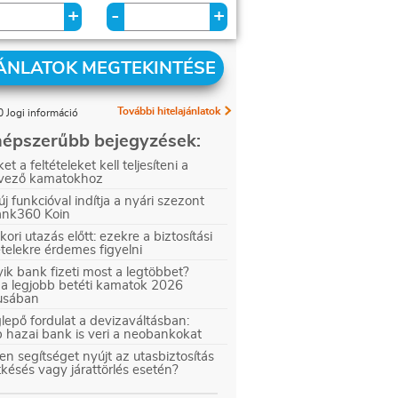
+
+
-
ÁNLATOK MEGTEKINTÉSE
További hitelajánlatok
 Jogi információ
épszerűbb bejegyzések:
et a feltételeket kell teljesíteni a
vező kamatokhoz
új funkcióval indítja a nyári szezont
ank360 Koin
kori utazás előtt: ezekre a biztosítási
ételekre érdemes figyelni
ik bank fizeti most a legtöbbet?
 a legjobb betéti kamatok 2026
iusában
epő fordulat a devizaváltásban:
 hazai bank is veri a neobankokat
en segítséget nyújt az utasbiztosítás
tkésés vagy járattörlés esetén?