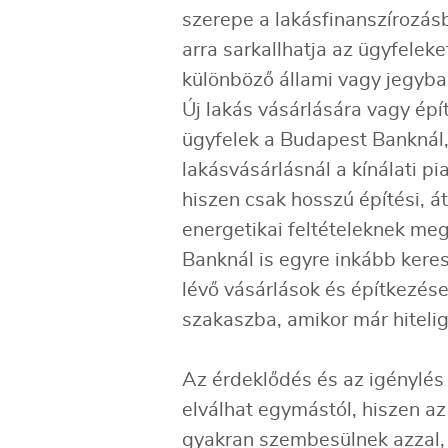
szerepe a lakásfinanszírozá
arra sarkallhatja az ügyfeleke
különböző állami vagy jegyba
Új lakás vásárlására vagy épí
ügyfelek a Budapest Banknál, 
lakásvásárlásnál a kínálati p
hiszen csak hosszú építési, á
energetikai feltételeknek meg
Banknál is egyre inkább keres
lévő vásárlások és építkezé
szakaszba, amikor már hiteligé
Az érdeklődés és az igénylés 
elválhat egymástól, hiszen az
gyakran szembesülnek azzal, 