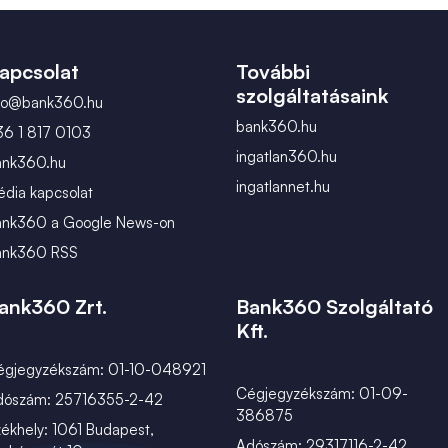
február
március
apcsolat
További
szolgáltatásaink
nfo@bank360.hu
bank360.hu
36 1 817 0103
ingatlan360.hu
ank360.hu
ingatlannet.hu
dia kapcsolat
ank360 a Google News-on
ank360 RSS
ank360 Zrt.
Bank360 Szolgáltató
Kft.
égjegyzékszám: 01-10-048921
Cégjegyzékszám: 01-09-
dószám: 25716355-2-42
386875
ékhely: 1061 Budapest,
Adószám: 29317116-2-42