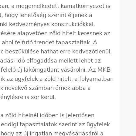
sban, a megemelkedett kamatkörnyezet is
t, hogy lehetőség szerint éljenek a
nki kedvezményes konstrukciókkal.
tésére alapvetően zöld hitelt keresnek az
ahol felfutó trendet tapasztaltak. A
iac beszűkülése hathat erre kedvezőtlenül,
tadási idő elfogadása mellett lehet az
felelő új lakóingatlant vásárolni. Az MKB
ik az ügyfelek a zöld hitelt, a folyamatban
sek növekvő számban érnek abba a
nylésre is sor kerül.
a zöld hitelnél időben is jelentősen
 eddigi tapasztalatok szerint az ügyfelek
hogy az új ingatlan megvásárlásáról a