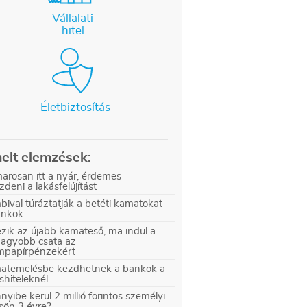
Vállalati
hitel
Életbiztosítás
elt elemzések:
arosan itt a nyár, érdemes
zdeni a lakásfelújítást
ival túráztatják a betéti kamatokat
ankok
zik az újabb kamateső, ma indul a
nagyobb csata az
ampapírpénzekért
atemelésbe kezdhetnek a bankok a
shiteleknél
yibe kerül 2 millió forintos személyi
sön 3 évre?