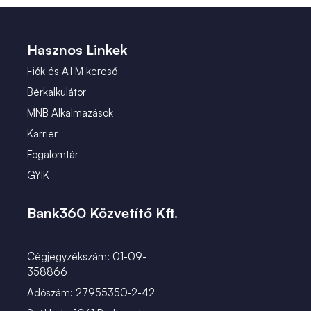
 (2)
január (2)
 (1)
Hasznos Linkek
Fiók és ATM kereső
Bérkalkulátor
MNB Alkalmazások
Karrier
Fogalomtár
GYIK
Bank360 Közvetítő Kft.
Cégjegyzékszám: 01-09-
358866
Adószám: 27955350-2-42