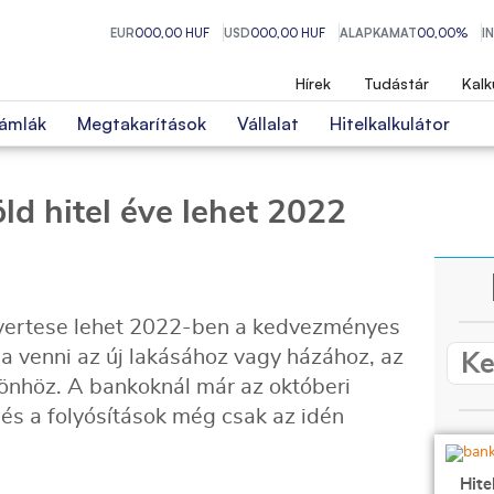
EUR
000,00 HUF
USD
000,00 HUF
ALAPKAMAT
00,00%
I
Hírek
Tudástár
Kalk
ámlák
Megtakarítások
Vállalat
Hitelkalkulátor
ld hitel éve lehet 2022
ertese lehet 2022-ben a kedvezményes
udja venni az új lakásához vagy házához, az
sönhöz. A bankoknál már az októberi
 és a folyósítások még csak az idén
Hite