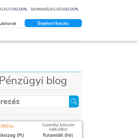
NFLÁCIÓ
00,00%
MUNKANÉLKÜLISÉG
00,00%
Bejelentkezés
ulátorok
Pénzügyi blog
Személyi kölcsön
kalkulátor
lösszeg (Ft)
Futamidő (hó)