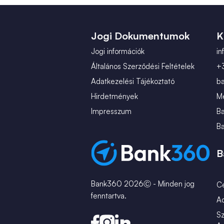
Jogi Dokumentumok
K
Jogi információk
i
Általános Szerződési Feltételek
+
Adatkezelési Tájékoztató
b
Hirdetmények
Mé
Impresszum
B
B
B
Bank360 2026Ⓒ - Minden jog
C
fenntartva.
A
Sz