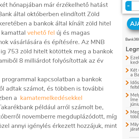
 két hónapjában már érzékelhető hatást
-
nk által októberben elindított Zöld
retében a bankok által kínált zöld hitel
AJ
s kamattal
vehető fel
új és magas
Bank360
nok vásárlására és építésére. Az MNB
Legn
ig 753 zöld hitelt kötöttek meg a bankok
Ezek
amiből 8 milliárdot folyósítottak az év
ked
Két 
a B
a programmal kapcsolatban a bankok
Idős
felt
l adtak számot, és többen is további
Mely
szben a
kamatemelkedésekkel
Íme
jún
akarékbank például arról számolt be,
Megl
tóberről novemberre megduplázódott, míg
több
Mily
zel annyi igénylés érkezett hozzájuk, mint
jára