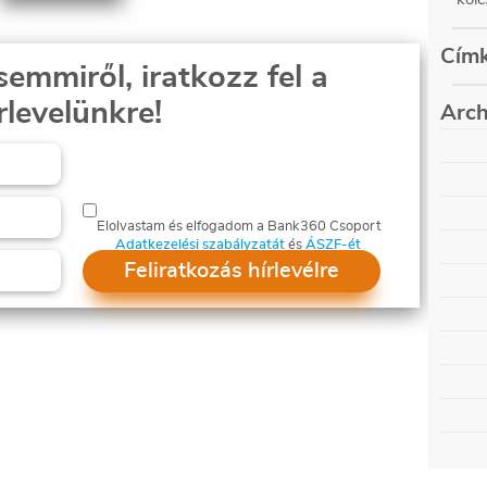
Címk
semmiről, iratkozz fel a
rlevelünkre!
Arch
auguszt
május (
decemb
február
szepte
Elolvastam és elfogadom a Bank360 Csoport
decemb
június 
Adatkezelési szabályzatát
és
ÁSZF-ét
szepte
március
decemb
Feliratkozás hírlevélre
június 
szepte
március
decemb
június 
szepte
március
decemb
június 
szepte
március
decemb
június 
szepte
március
decemb
június 
szepte
március
decemb
június 
szepte
március
decemb
június (
szepte