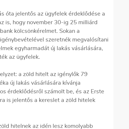
s óta jelentős az ügyfelek érdeklődése a
t az is, hogy november 30-ig 25 milliárd
a bank kölcsönkérelmet. Sokan a
génybevételével szeretnék megvalósítani
érelmek egyharmadát új lakás vásárlására,
ték az ügyfelek.
elyzet: a zöld hitelt az igénylők 79
éka új lakás vásárlására kívánja
os érdeklődésről számolt be, és az Erste
a is jelentős a kereslet a zöld hitelek
zöld hitelnek az idén lesz komolyabb