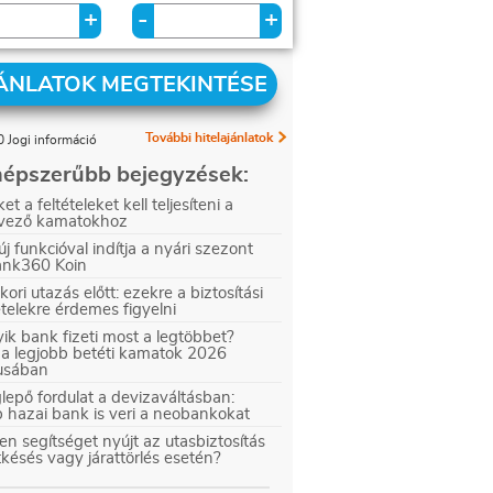
+
+
-
ÁNLATOK MEGTEKINTÉSE
További hitelajánlatok
 Jogi információ
épszerűbb bejegyzések:
et a feltételeket kell teljesíteni a
vező kamatokhoz
új funkcióval indítja a nyári szezont
ank360 Koin
kori utazás előtt: ezekre a biztosítási
ételekre érdemes figyelni
ik bank fizeti most a legtöbbet?
 a legjobb betéti kamatok 2026
iusában
epő fordulat a devizaváltásban:
 hazai bank is veri a neobankokat
en segítséget nyújt az utasbiztosítás
tkésés vagy járattörlés esetén?