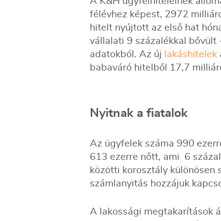
A K&H ügyfélhiteleinek állom
félévhez képest, 2972 milliárd
hitelt nyújtott az első hat hó
vállalati 9 százalékkal bővült 
adatokból. Az új
lakáshitelek
babaváró hitelből 17,7 milliár
Nyitnak a fiatalok
Az ügyfelek száma 990 ezerre
613 ezerre nőtt, ami 6 száza
közötti korosztály különösen
számlanyitás hozzájuk kapcs
A lakossági megtakarítások á