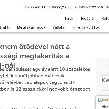
EUR
000,00 HUF
USD
000,00 HUF
ALAPKAMAT
00,00%
I
Hírek
Tudástár
Kalk
ámlák
Megtakarítások
Vállalat
Hitelkalkulátor
knem ötödével nőtt a
ossági megtakarítás a
-nál
zés beindulása: egy év alatt 10 százalékos
gyfelek ennél jobban már csak
lső félévben: az alapok vagyona 37
tben is 12 százalékkal nagyobb összeget
Hite