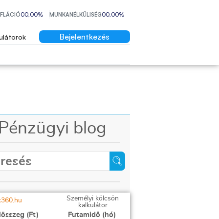
NFLÁCIÓ
00,00%
MUNKANÉLKÜLISÉG
00,00%
Bejelentkezés
ulátorok
Pénzügyi blog
Személyi kölcsön
kalkulátor
lösszeg (Ft)
Futamidő (hó)