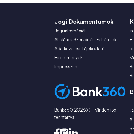
Jogi Dokumentumok
K
Jogi információk
i
Általános Szerződési Feltételek
+
Adatkezelési Tájékoztató
b
Hirdetmények
Mé
Impresszum
B
B
B
Bank360 2026Ⓒ - Minden jog
C
fenntartva.
A
Sz