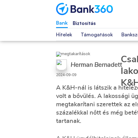
Bank
Biztosítás
Hitelek
Támogatások
Banksz
Csa
Herman Bernadett
lak
2024-09-09
K&H
A K&H-nál is látszik a hitele
volt a bővülés. A lakossági ü
megtakarítani szerettek az e
százalékkal nőtt és még beté
tartanak.