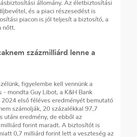
kásbiztosítási állomány. Az életbiztosítási
íjbevétel, és a piaci részesedést is
sítási piacon is jól teljesít a biztosító, a
a nőtt.
saknem százmilliárd lenne a
élünk, figyelembe kell vennünk a
s - mondta Guy Libot, a K&H Bank
et 2024 első féléves eredményét bemutató
 nem számolják, 20 százalékkal 97,7
zás utáni eredmény, de ebből az
illiárd forint maradt. A biztosítót is
iatt 0,7 milliárd forint lett a veszteség az