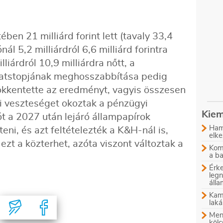
ben 21 milliárd forint lett (tavaly 33,4
ónál 5,2 milliárdról 6,6 milliárd forintra
iárdról 10,9 milliárdra nőtt, a
tstopjának meghosszabbítása pedig
csökkentette az eredményt, vagyis összesen
yi veszteséget okoztak a pénzügyi
Kiem
t a 2027 után lejáró állampapírok
Ham
eni, és azt feltételezték a K&H-nál is,
elke
ezt a közterhet, azóta viszont változtak a
Komb
a b
Érke
leg
áll
Kam
laká
Menn
kölc