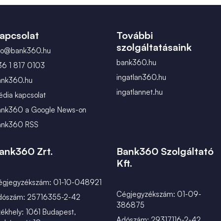
február
március
apcsolat
További
szolgáltatásaink
nfo@bank360.hu
bank360.hu
36 1 817 0103
ingatlan360.hu
ank360.hu
ingatlannet.hu
dia kapcsolat
ank360 a Google News-on
ank360 RSS
ank360 Zrt.
Bank360 Szolgáltató
Kft.
égjegyzékszám: 01-10-048921
Cégjegyzékszám: 01-09-
dószám: 25716355-2-42
386875
ékhely: 1061 Budapest,
Adószám: 29317116-2-42