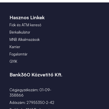
 (2)
január (2)
 (1)
Hasznos Linkek
Fiók és ATM kereső
Bérkalkulátor
MNB Alkalmazások
Karrier
Fogalomtár
GYIK
Bank360 Közvetítő Kft.
Cégjegyzékszám: 01-09-
358866
Adószám: 27955350-2-42