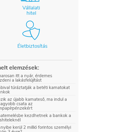
Vállalati
hitel
Életbiztosítás
elt elemzések:
arosan itt a nyár, érdemes
zdeni a lakásfelújítást
ival túráztatják a betéti kamatokat
ankok
zik az újabb kamateső, ma indul a
nagyobb csata az
ampapírpénzekért
atemelésbe kezdhetnek a bankok a
shiteleknél
yibe kerül 2 millió forintos személyi
sön 3 évre?