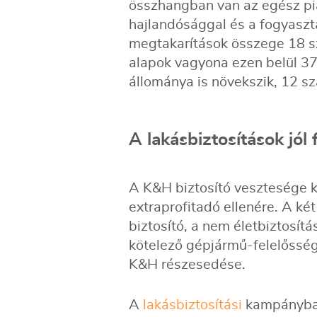
összhangban van az egész pi
hajlandósággal és a fogyaszt
megtakarítások összege 18 sz
alapok vagyona ezen belül 37
állománya is növekszik, 12 sz
A lakásbiztosítások jó
A K&H biztosító vesztesége ki
extraprofitadó ellenére. A két f
biztosító, a nem életbiztosítá
kötelező gépjármű-felelősség
K&H részesedése.
A
lakásbiztosítási
kampányban