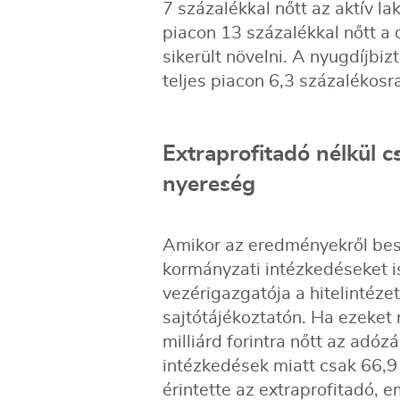
7 százalékkal nőtt az aktív la
piacon 13 százalékkal nőtt a d
sikerült növelni. A nyugdíjbizto
teljes piacon 6,3 százalékosr
Extraprofitadó nélkül c
nyereség
Amikor az eredményekről besz
kormányzati intézkedéseket i
vezérigazgatója a hitelintéz
sajtótájékoztatón. Ha ezeket
milliárd forintra nőtt az adó
intézkedések miatt csak 66,9 m
érintette az extraprofitadó, em