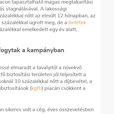
acon tapasztalható magas megtakarítási
ás stagnálásával. A lakossági
ázalékkal nőtt az elmúlt 12 hónapban, az
 százalékkal ugrott meg, de a
betétek
ázalékkal emelkedett egy év alatt.
l fogytak a kampányban
ssé elmaradt a tavalyitól a növekvő
ő biztosítási területen jól teljesített a
soknál 10 százalékkal nőtt a díjbevétel, a
biztosítások (
kgfb
) piacán csökkent a
 sikeres volt a cég, éves összevetésben