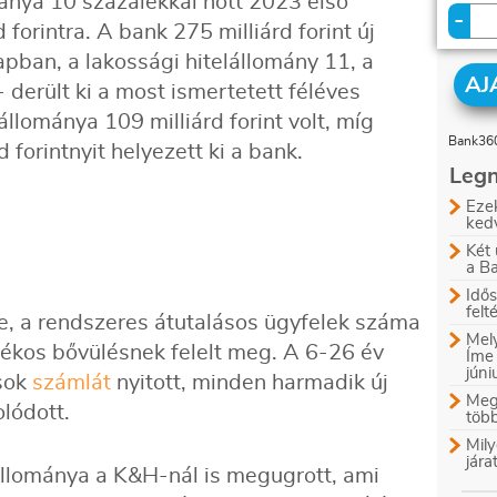
ánya 10 százalékkal nőtt 2023 első
-
 forintra. A bank 275 milliárd forint új
napban, a lakossági hitelállomány 11, a
AJ
- derült ki a most ismertetett féléves
állománya 109 milliárd forint volt, míg
Bank360
d forintnyit helyezett ki a bank.
Legn
Ezek
ked
Két 
a B
Idős
felt
, a rendszeres átutalásos ügyfelek száma
Mely
lékos bővülésnek felelt meg. A 6-26 év
Íme
jún
 sok
számlát
nyitott, minden harmadik új
Megl
olódott.
több
Mily
jára
llománya a K&H-nál is megugrott, ami