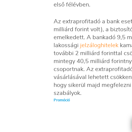
első félévben.
Az extraprofitadó a bank eseté
milliárd forint volt), a biztosít
emelkedett. A bankadó 9,5 mill
lakossági
jelzáloghitelek
kama
további 2 milliárd forinttal 
mintegy 40,5 milliárd forintn
csoportnak. Az extraprofitadó
vásárlásával lehetett csökkent
hogy sikerül majd megfelezni 
szabályok.
Promóció