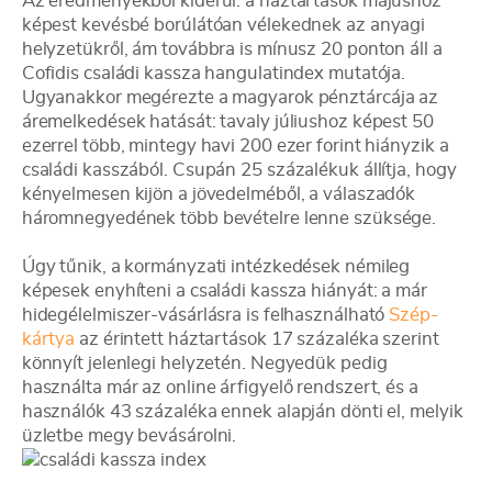
Az eredményekből kiderül: a háztartások májushoz
képest kevésbé borúlátóan vélekednek az anyagi
helyzetükről, ám továbbra is mínusz 20 ponton áll a
Cofidis családi kassza hangulatindex mutatója.
Ugyanakkor megérezte a magyarok pénztárcája az
áremelkedések hatását: tavaly júliushoz képest 50
ezerrel több, mintegy havi 200 ezer forint hiányzik a
családi kasszából. Csupán 25 százalékuk állítja, hogy
kényelmesen kijön a jövedelméből, a válaszadók
háromnegyedének több bevételre lenne szüksége.
Úgy tűnik, a kormányzati intézkedések némileg
képesek enyhíteni a családi kassza hiányát: a már
hidegélelmiszer-vásárlásra is felhasználható
Szép-
kártya
az érintett háztartások 17 százaléka szerint
könnyít jelenlegi helyzetén. Negyedük pedig
használta már az online árfigyelő rendszert, és a
használók 43 százaléka ennek alapján dönti el, melyik
üzletbe megy bevásárolni.