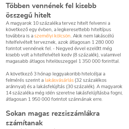
Többen vennének fel kisebb
összegű hitelt
A magyarok 10 százaléka tervez hitelt felvenni a
következő egy évben, a legkeresettebb hiteltípus
továbbra is a
személyi kölcsön
. Akik nem lakáscélú
hitelfelvételt terveznek, azok átlagosan 1 280 000
forintot vennének fel. - Negyed évvel ezelőtt még
kisebb volt a hitelfelvételi kedv (8 százalék), valamivel
magasabb átlagos hitelösszeggel 1 350 000 forinttal.
A következő 3 hónap leggyakoribb hitelcéljai a
felmérés szerint a
lakásvásárlás
(32 százalékos
aránnyal) és a lakásfelújítás (30 százalék). A magyarok
14 százaléka még idén szeretne lakásfelújításba fogni,
átlagosan 1 950 000 forintot szánnának erre.
Sokan magas rezsiszámlákra
számítanak