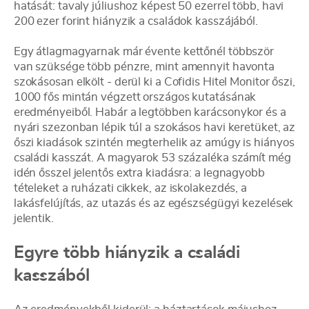
hatását: tavaly júliushoz képest 50 ezerrel több, havi
200 ezer forint hiányzik a családok kasszájából.
Egy átlagmagyarnak már évente kettőnél többször
van szüksége több pénzre, mint amennyit havonta
szokásosan elkölt - derül ki a Cofidis Hitel Monitor őszi,
1000 fős mintán végzett országos kutatásának
eredményeiből. Habár a legtöbben karácsonykor és a
nyári szezonban lépik túl a szokásos havi keretüket, az
őszi kiadások szintén megterhelik az amúgy is hiányos
családi kasszát. A magyarok 53 százaléka számít még
idén ősszel jelentős extra kiadásra: a legnagyobb
tételeket a ruházati cikkek, az iskolakezdés, a
lakásfelújítás, az utazás és az egészségügyi kezelések
jelentik.
Egyre több hiányzik a családi
kasszából