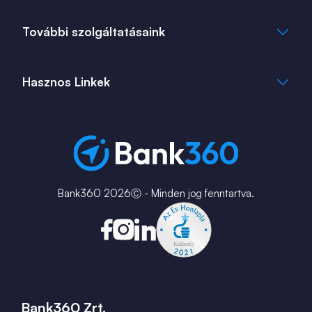
Cookie Tájékoztató
info@bank360.hu
További szolgáltatásaink
+36 1 817 0103
bank360.hu
bank360.hu
Hasznos Linkek
ingatlan360.hu
ingatlannet.hu
Fiók és ATM kereső
Bérkalkulátor
MNB Alkalmazások
Karrier
Bank360 2026Ⓒ - Minden jog fenntartva.
Bank360 Zrt.