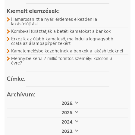
Kiemelt elemzések:
Hamarosan itt a nyár, érdemes elkezdeni a
lakásfelújítást
Kombival túráztatják a betéti kamatokat a bankok
Érkezik az újabb kamateső, ma indul a legnagyobb
csata az állampapírpénzekért
Kamatemelésbe kezdhetnek a bankok a lakáshiteleknél
Mennyibe kerül 2 millió forintos személyi kölcsön 3
évre?
Címke:
Archívum:
2026.
augusztus (6)
július (28)
június (30)
2025.
május (29)
április (24)
március (32)
december (32)
november (33)
október (34)
február (28)
január (21)
2024.
szeptember (32)
augusztus (32)
július (35)
december (36)
november (51)
október (53)
június (25)
május (25)
április (25)
2023.
szeptember (53)
augusztus (51)
július (61)