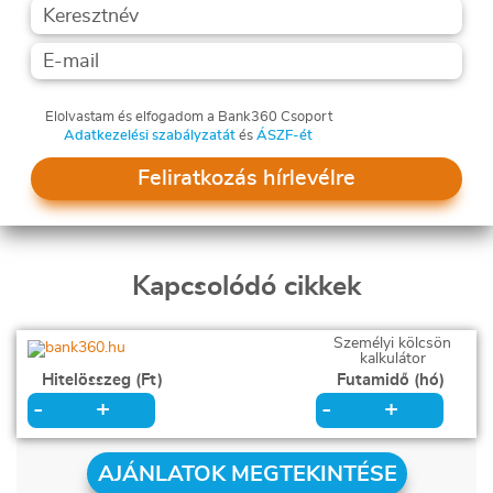
Elolvastam és elfogadom a Bank360 Csoport
Adatkezelési szabályzatát
és
ÁSZF-ét
Feliratkozás hírlevélre
Kapcsolódó cikkek
Személyi kölcsön
kalkulátor
Hitelösszeg (Ft)
Futamidő (hó)
+
+
-
-
AJÁNLATOK MEGTEKINTÉSE