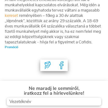
munkahelyekkel kapcsolatos elvárásokat. Még idén a
munkavállalók egyhatoda tervez váltani a magasabb
kereset
reményében – főleg a 30 év alattiak
„lépnének”, közöttük az arány 29 százalék. A 18-69
éves munkavállalók 64 százaléka választaná a többet
fizető munkahelyet még akkor is, ha ez nem felel meg
az eddigi képzettségüknek vagy szakmai
tapasztalatuknak - hívja fel a figyelmet a Cofidis.
Promóció
Ne maradj le semmiről,
iratkozz fel a hírlevelünkre!