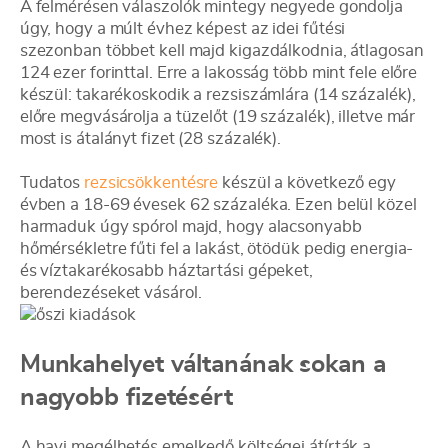
A felmérésen válaszolók mintegy negyede gondolja
úgy, hogy a múlt évhez képest az idei fűtési
szezonban többet kell majd kigazdálkodnia, átlagosan
124 ezer forinttal. Erre a lakosság több mint fele előre
készül: takarékoskodik a rezsiszámlára (14 százalék),
előre megvásárolja a tüzelőt (19 százalék), illetve már
most is átalányt fizet (28 százalék).
Tudatos
rezsicsökkentésre
készül a következő egy
évben a 18-69 évesek 62 százaléka. Ezen belül közel
harmaduk úgy spórol majd, hogy alacsonyabb
hőmérsékletre fűti fel a lakást, ötödük pedig energia-
és víztakarékosabb háztartási gépeket,
berendezéseket vásárol.
Munkahelyet váltanának sokan a
nagyobb fizetésért
A havi megélhetés emelkedő költségei átírták a