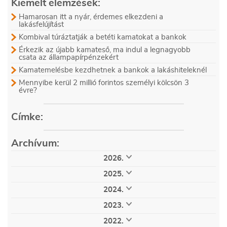
Kiemelt elemzések:
Hamarosan itt a nyár, érdemes elkezdeni a
lakásfelújítást
Kombival túráztatják a betéti kamatokat a bankok
Érkezik az újabb kamateső, ma indul a legnagyobb
csata az állampapírpénzekért
Kamatemelésbe kezdhetnek a bankok a lakáshiteleknél
Mennyibe kerül 2 millió forintos személyi kölcsön 3
évre?
Címke:
Archívum:
2026.
augusztus (6)
július (28)
június (30)
2025.
május (29)
április (24)
március (32)
december (32)
november (33)
október (34)
február (28)
január (21)
2024.
szeptember (32)
augusztus (32)
július (35)
december (36)
november (51)
október (53)
június (25)
május (25)
április (25)
2023.
szeptember (53)
augusztus (51)
július (61)
március (36)
február (33)
január (32)
december (53)
november (53)
október (52)
június (53)
május (51)
április (55)
2022.
szeptember (53)
augusztus (56)
július (48)