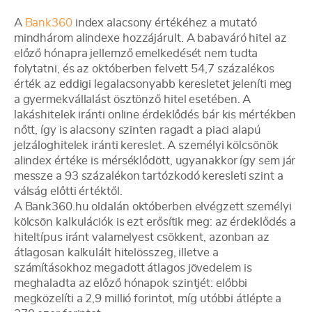
A
Bank360
index alacsony értékéhez a mutató
mindhárom alindexe hozzájárult. A babaváró hitel az
előző hónapra jellemző emelkedését nem tudta
folytatni, és az októberben felvett 54,7 százalékos
érték az eddigi legalacsonyabb keresletet jeleníti meg
a gyermekvállalást ösztönző hitel esetében. A
lakáshitelek iránti online érdeklődés bár kis mértékben
nőtt, így is alacsony szinten ragadt a piaci alapú
jelzáloghitelek iránti kereslet. A személyi kölcsönök
alindex értéke is mérséklődött, ugyanakkor így sem jár
messze a 93 százalékon tartózkodó keresleti szint a
válság előtti értéktől.
A Bank360.hu oldalán októberben elvégzett személyi
kölcsön kalkulációk is ezt erősítik meg: az érdeklődés a
hiteltípus iránt valamelyest csökkent, azonban az
átlagosan kalkulált hitelösszeg, illetve a
számításokhoz megadott átlagos jövedelem is
meghaladta az előző hónapok szintjét: előbbi
megközelíti a 2,9 millió forintot, míg utóbbi átlépte a