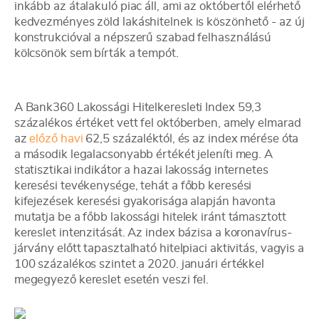
inkább az átalakuló piac áll, ami az októbertől elérhető
kedvezményes zöld lakáshitelnek is köszönhető - az új
konstrukcióval a népszerű szabad felhasználású
kölcsönök sem bírták a tempót.
A Bank360 Lakossági Hitelkeresleti Index 59,3
százalékos értéket vett fel októberben, amely elmarad
az
előző havi
62,5 százaléktól, és az index mérése óta
a második legalacsonyabb értékét jeleníti meg. A
statisztikai indikátor a hazai lakosság internetes
keresési tevékenysége, tehát a főbb keresési
kifejezések keresési gyakorisága alapján havonta
mutatja be a főbb lakossági hitelek iránt támasztott
kereslet intenzitását. Az index bázisa a koronavírus-
járvány előtt tapasztalható hitelpiaci aktivitás, vagyis a
100 százalékos szintet a 2020. januári értékkel
megegyező kereslet esetén veszi fel.