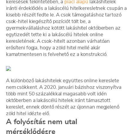
keresések tekintetében, a
piaci alapú
lakáshitelek
iránti érdeklődés a lakáscélú hitelkeresletnek csupán a
kisebb részét fedte le. A csok támogatáshoz tartozó
csok-hitel kiegészítő pozíciót tölt be, a
gyermekvállaláshoz kötött lakáshitel októberben az
egytizedét tette ki a lakáscélú hitelek online
keresletének. A csok-hitelt azonban várhatóan
erősíteni fogja, hogy a zöld hitel mellé akár
kamatmentesen is felvehető ez a konstrukció.
A különböző lakáshitelek együttes online kereslete
nem csökkent. A 2020. januári bázishoz viszonyítva
több mint 50 százalékkal magasabb volt idén
októberben a lakáscélú hitelek iránt támasztott
kereslet, ennek döntő részét az újonnan megjelenő
zöld hitel idézte elő.
A folyósítás nem utal
mérséklődésre