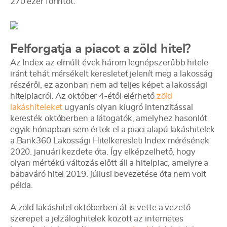
270 ezer forintot.
Felforgatja a piacot a zöld hitel?
Az Index az elmúlt évek három legnépszerűbb hitele
iránt tehát mérsékelt keresletet jelenít meg a lakosság
részéről, ez azonban nem ad teljes képet a lakossági
hitelpiacról. Az október 4-étől elérhető
zöld
lakáshiteleket
ugyanis olyan kiugró intenzitással
keresték októberben a látogatók, amelyhez hasonlót
egyik hónapban sem értek el a piaci alapú lakáshitelek
a Bank360 Lakossági Hitelkeresleti Index mérésének
2020. januári kezdete óta. Így elképzelhető, hogy
olyan mértékű változás előtt áll a hitelpiac, amelyre a
babaváró hitel 2019. júliusi bevezetése óta nem volt
példa.
A zöld lakáshitel októberben át is vette a vezető
szerepet a jelzáloghitelek között az internetes