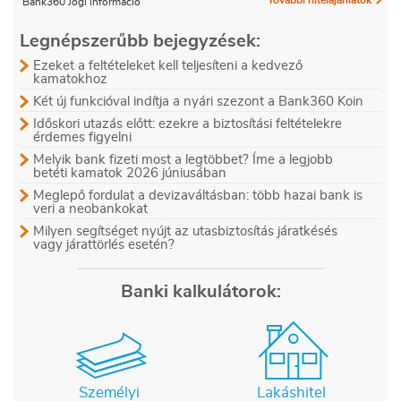
További hitelajánlatok
Bank360 Jogi információ
Legnépszerűbb bejegyzések:
Ezeket a feltételeket kell teljesíteni a kedvező
kamatokhoz
Két új funkcióval indítja a nyári szezont a Bank360 Koin
Időskori utazás előtt: ezekre a biztosítási feltételekre
érdemes figyelni
Melyik bank fizeti most a legtöbbet? Íme a legjobb
betéti kamatok 2026 júniusában
Meglepő fordulat a devizaváltásban: több hazai bank is
veri a neobankokat
Milyen segítséget nyújt az utasbiztosítás járatkésés
vagy járattörlés esetén?
Banki kalkulátorok:
Személyi
Lakáshitel