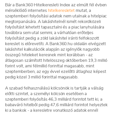
Bár a Bank360 Hitelkeresleti Index az elmúlt fél évben
mérséklődő internetes
hitelkeresletet
mutat, a
szeptemberi folyósítási adatok nem utalnak a hitelpiac
megtorpanására. A lakáshitelnél ismét rekordközeli
folyósítást lehetett tapasztalni és a piac lanyhulására
továbbra sem utal semmi, a várhatóan erőteljes
folyósítást pedig a zöld lakáshitel iránti felfokozott
kereslet is előrevetíti. A Bank360.hu oldalán elvégzett
lakáshitel kalkulációk alapján az igénylők nagyobb
összegű hiteleket keresnek mint korábban - az
átlagosan számított hitelösszeg októberben 19,3 millió
forint volt, ami félmillió forinttal magasabb, mint
szeptemberben, az egy évvel ezelőtti átlaghoz képest
pedig közel 3 millió forinttal magasabb.
A szabad felhasználású kölcsönök is tartják a válság
előtti szintet, a személyi kölcsön esetében a
szeptemberi folyósítás 46,3 milliárd forintot tett ki, a
babaváró hitelből pedig 47,6 milliárd forintot helyeztek
ki a bankok - a keresletre vonatkozó adatok ennél