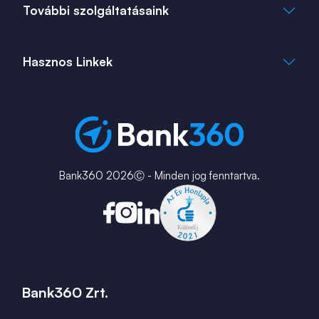
info@bank360.hu
További szolgáltatásaink
+36 1 817 0103
bank360.hu
bank360.hu
Hasznos Linkek
ingatlan360.hu
ingatlannet.hu
Fiók és ATM kereső
Bérkalkulátor
MNB Alkalmazások
Karrier
Bank360 2026Ⓒ - Minden jog fenntartva.
Bank360 Zrt.