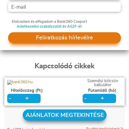
Elolvastam és elfogadom a Bank360 Csoport
Adatkezelési szabályzatát
és
ÁSZF-ét
Feliratkozás hírlevélre
Kapcsolódó cikkek
Személyi kölcsön
kalkulátor
Hitelösszeg (Ft)
Futamidő (hó)
+
+
-
-
AJÁNLATOK MEGTEKINTÉSE