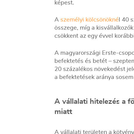
képest.
A
személyi kölcsönökné
l 40 
összege, míg a kisvállalkozók
csökkent az egy évvel korább
A magyarországi Erste-csopor
befektetés és betét – szeptem
20 százalékos növekedést jel
a befektetések aránya sosem 
A vállalati hitelezés a 
miatt
A vállalati területen a kötvé