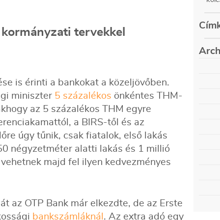
Címk
 kormányzati tervekkel
Arch
auguszt
e is érinti a bankokat a közeljövőben.
május (
decemb
február
i miniszter
5 százalékos
önkéntes THM-
szepte
decemb
csakhogy az 5 százalékos THM egyre
június 
szepte
március
decemb
renciakamattól, a BIRS-től és az
június 
szepte
március
decemb
re úgy tűnik, csak fiatalok, első lakás
június 
szepte
 50 négyzetméter alatti lakás és 1 millió
március
decemb
június 
szepte
t vehetnek majd fel ilyen kedvezményes
március
decemb
június 
szepte
március
decemb
június 
szepte
március
decemb
június 
ását az OTP Bank már elkezdte, de az Erste
szepte
március
decemb
június (
akossági
bankszámláknál
. Az extra adó egy
szepte