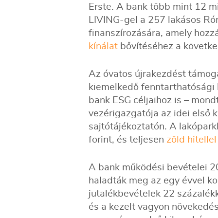
Erste. A bank több mint 12 mil
LIVING-gel a 257 lakásos Róm
finanszírozására, amely hozzá
kínálat
bővítéséhez a követk
Az óvatos újrakezdést támogat
kiemelkedő fenntarthatósági 
bank ESG céljaihoz is – mondt
vezérigazgatója az idei első
sajtótájékoztatón. A lakópark
forint, és teljesen
zöld hitellel
A bank működési bevételei 20
haladták meg az egy évvel kor
jutalékbevételek 22 százalékk
és a kezelt vagyon növekedé