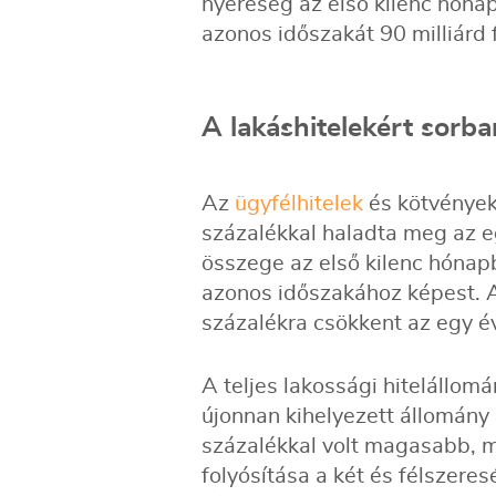
nyereség az első kilenc hónap
azonos időszakát 90 milliárd f
A lakáshitelekért sorba
Az
ügyfélhitelek
és kötvények
százalékkal haladta meg az eg
összege az első kilenc hónap
azonos időszakához képest. A 
százalékra csökkent az egy év
A teljes lakossági hitelállomá
újonnan kihelyezett állomány 
százalékkal volt magasabb, m
folyósítása a két és félszere