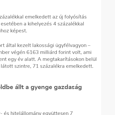
százalékkal emelkedett az új folyósítás
 esetében a kihelyezés 4 százalékkal
ihoz képest.
t által kezelt lakossági ügyfélvagyon –
ber végén 6163 milliárd forint volt, ami
ent egy év alatt. A megtakarításokon belül
látott szintre, 71 százalékra emelkedett.
földbe állt a gyenge gazdaság
ny- és hitelállomány együttesen 7