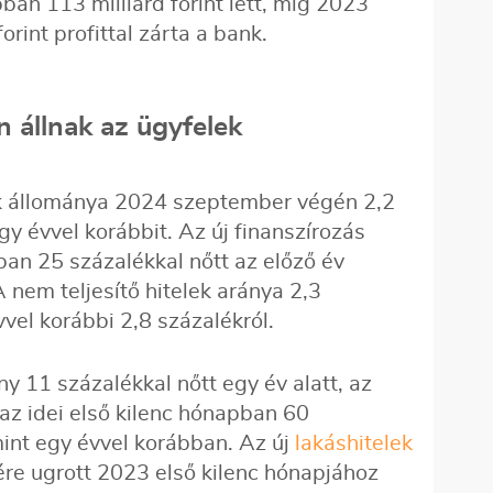
ban 113 milliárd forint lett, míg 2023
orint profittal zárta a bank.
n állnak az ügyfelek
 állománya 2024 szeptember végén 2,2
y évvel korábbit. Az új finanszírozás
ban 25 százalékkal nőtt az előző év
nem teljesítő hitelek aránya 2,3
vel korábbi 2,8 százalékról.
ny 11 százalékkal nőtt egy év alatt, az
az idei első kilenc hónapban 60
int egy évvel korábban. Az új
lakáshitelek
sére ugrott 2023 első kilenc hónapjához