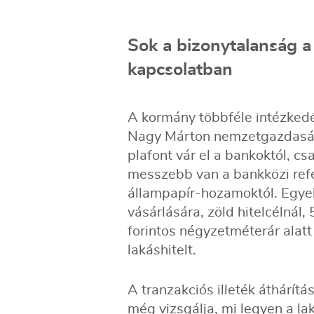
Sok a bizonytalanság a
kapcsolatban
A kormány többféle intézkedés
Nagy Márton nemzetgazdaság
plafont vár el a bankoktól, 
messzebb van a bankközi refe
állampapír-hozamoktól. Egyelő
vásárlására, zöld hitelcélnál,
forintos négyzetméterár alat
lakáshitelt.
A tranzakciós illeték áthárít
még vizsgálja, mi legyen a l