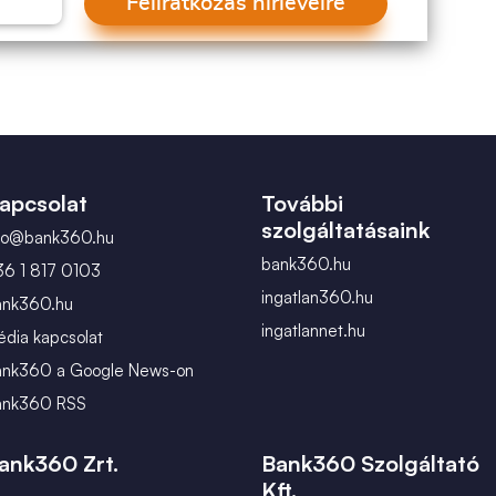
Feliratkozás hírlevélre
apcsolat
További
szolgáltatásaink
nfo@bank360.hu
bank360.hu
36 1 817 0103
ingatlan360.hu
ank360.hu
ingatlannet.hu
dia kapcsolat
ank360 a Google News-on
ank360 RSS
ank360 Zrt.
Bank360 Szolgáltató
Kft.