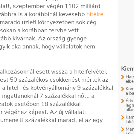
alatt, szeptember végén 1102 milliárd
továbbra is a korábbinál kevesebb
hitelre
elmaradó üzleti környezetben sok cég
 sokan a korábban tervbe vett
nkább kivárnak. Az ország gyenge
gyik oka annak, hogy vállalatok nem
Kiem
lkozásoknál esett vissza a hitelfelvétel,
Ham
pest 50 százalékos csökkenést mértek az
elke
 a hitel- és kötvényállomány 9 százalékkal
Komb
a b
 ingatlanoknál 7 százalékkal nőtt, a
Érke
zatok esetében 18 százalékkal
leg
áll
végéhez képest. Az új vállalati
Kam
olumene 8 százalékkal maradt el az egy
laká
Menn
kölc