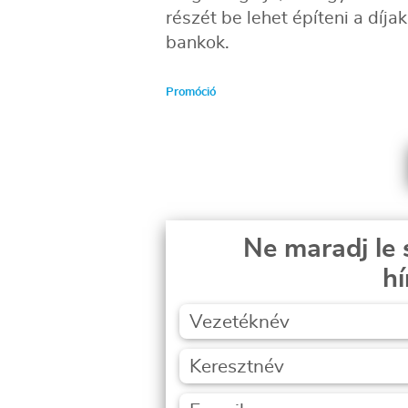
részét be lehet építeni a díja
bankok.
Promóció
Ne maradj le 
hí