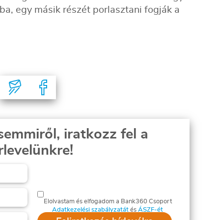
február
kba, egy másik részét porlasztani fogják a
március
semmiről, iratkozz fel a
rlevelünkre!
Elolvastam és elfogadom a Bank360 Csoport
Adatkezelési szabályzatát
és
ÁSZF-ét