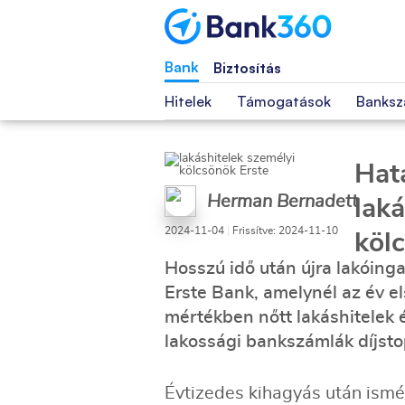
Bank
Biztosítás
Hitelek
Támogatások
Banksz
Hat
Herman Bernadett
laká
2024-11-04
|
Frissítve: 2024-11-10
köl
Hosszú idő után újra lakóinga
Erste Bank, amelynél az év e
mértékben nőtt lakáshitelek é
lakossági bankszámlák díjst
Évtizedes kihagyás után ismét