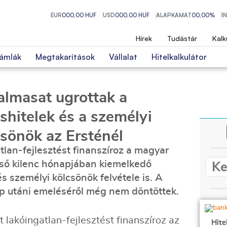
EUR
000,00 HUF
USD
000,00 HUF
ALAPKAMAT
00,00%
I
Hírek
Tudástár
Kalk
ámlák
Megtakarítások
Vállalat
Hitelkalkulátor
almasat ugrottak a
shitelek és a személyi
csönök az Ersténél
tlan-fejlesztést finanszíroz a magyar
lső kilenc hónapjában kiemelkedő
s személyi kölcsönök felvétele is. A
op utáni emeléséről még nem döntöttek.
 lakóingatlan-fejlesztést finanszíroz az
Hite