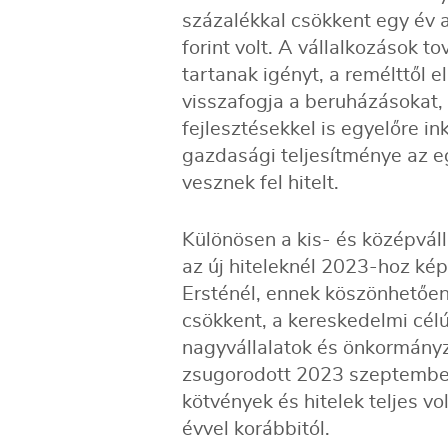
százalékkal csökkent egy év 
forint volt. A vállalkozások 
tartanak igényt, a remélttől 
visszafogja a beruházásokat,
fejlesztésekkel is egyelőre i
gazdasági teljesítménye az e
vesznek fel hitelt.
Különösen a kis- és középválla
az új hiteleknél 2023-hoz ké
Ersténél, ennek köszönhetően
csökkent, a kereskedelmi célú
nagyvállalatok és önkormány
zsugorodott 2023 szeptember 
kötvények és hitelek teljes v
évvel korábbitól.