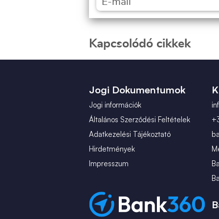
Kapcsolódó cikkek
Jogi Dokumentumok
K
Jogi információk
i
Általános Szerződési Feltételek
+
Adatkezelési Tájékoztató
b
Hirdetmények
Mé
Impresszum
B
B
B