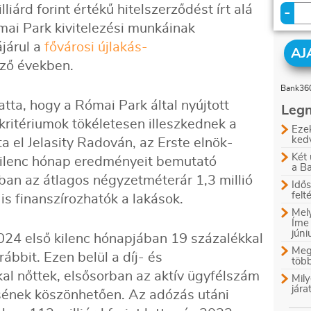
liárd forint értékű hitelszerződést írt alá
-
ai Park kivitelezési munkáinak
járul a
fővárosi újlakás-
AJ
ező években.
Bank360
ta, hogy a Római Park által nyújtott
Legn
kritériumok tökéletesen illeszkednek a
Ezek
ked
a el Jelasity Radován, az Erste elnök-
Két 
 kilenc hónap eredményeit bemutató
a B
ban az átlagos négyzetméterár 1,3 millió
Idős
felt
is finanszírozhatók a lakások.
Mely
Íme
jún
24 első kilenc hónapjában 19 százalékkal
Megl
ábbit. Ezen belül a díj- és
több
al nőttek, elsősorban az aktív ügyfélszám
Mily
jára
sének köszönhetően. Az adózás utáni