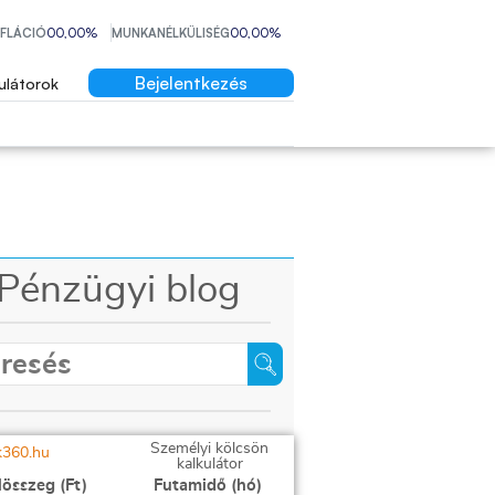
NFLÁCIÓ
00,00%
MUNKANÉLKÜLISÉG
00,00%
Bejelentkezés
ulátorok
Pénzügyi blog
Személyi kölcsön
kalkulátor
lösszeg (Ft)
Futamidő (hó)