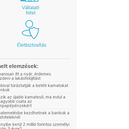
Vállalati
hitel
Életbiztosítás
elt elemzések:
arosan itt a nyár, érdemes
zdeni a lakásfelújítást
ival túráztatják a betéti kamatokat
ankok
zik az újabb kamateső, ma indul a
nagyobb csata az
ampapírpénzekért
atemelésbe kezdhetnek a bankok a
shiteleknél
yibe kerül 2 millió forintos személyi
sön 3 évre?