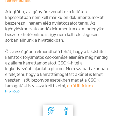
feltételeknek
.
A legtöbb, az igénylőre vonatkozó feltétellel
kapcsolatban nem kell már külön dokumentumokat
beszerezni, hanem elég nyilatkozatot tenni. Az
igényléskor csatolandó dokumentumok mindegyike
beszerezhető online is, így nem kell feleslegesen
sorban állnunk a hivatalokban.
Összességében elmondható tehát, hogy a lakáshitel
kamatok folyamatos csökkenése ellenére még mindig
az állami kamattámogatott CSOK-hitel a
legkedvezőbb ajánlat a piacon. Nem szabad azonban
elfelejteni, hogy a kamattámogatást akár el is lehet
veszteni, sőt, bizonyos esetekben magát a CSOK
támogatást is vissza kell fizetni,
erről itt írtunk
.
Promóció