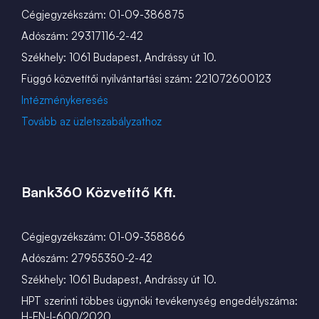
Cégjegyzékszám: 01-09-386875
Adószám: 29317116-2-42
Székhely: 1061 Budapest, Andrássy út 10.
Függő közvetítői nyilvántartási szám: 221072600123
Intézménykeresés
Tovább az üzletszabályzathoz
Bank360 Közvetítő Kft.
Cégjegyzékszám: 01-09-358866
Adószám: 27955350-2-42
Székhely: 1061 Budapest, Andrássy út 10.
HPT szerinti többes ügynöki tevékenység engedélyszáma:
H-EN-I-600/2020