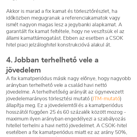
Akkor is marad a fix kamat és törlesztőrészlet, ha
időközben megugranak a referenciakamatok vagy
ismét nagyon magas lesz a jegybanki alapkamat. A
garantált fix kamat feltétele, hogy ne veszítsük el az
állami kamattámogatást. Ebben az esetben a CSOK
hitel piaci jelzáloghitel konstrukcióvá alakul át.
4. Jobban terhelhető vele a
jövedelem
A fix kamatperiódus másik nagy előnye, hogy nagyobb
arányban terhelhető vele a család havi nettó
jövedelme. A terhelhetőség arányát az úgynevezett
jövedelemarányos törlesztési mutató (
JTM-mutató
)
állapítja meg. Ez a jövedelemtől és a kamatperiódus
hosszától függően 25 és 60 százalék között mozog -
maximum ilyen arányban engedélyezi a szabályozás
hitellel terhelni a havi nettó jövedelmet. A CSOK-hitel
esetében a fix kamatperiódus miatt ez az arány 50%,