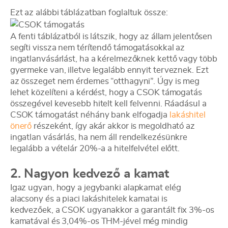
Ezt az alábbi táblázatban foglaltuk össze:
A fenti táblázatból is látszik, hogy az állam jelentősen
segíti vissza nem térítendő támogatásokkal az
ingatlanvásárlást, ha a kérelmezőknek kettő vagy több
gyermeke van, illetve legalább ennyit terveznek. Ezt
az összeget nem érdemes “otthagyni”. Úgy is meg
lehet közelíteni a kérdést, hogy a CSOK támogatás
összegével kevesebb hitelt kell felvenni. Ráadásul a
CSOK támogatást néhány bank elfogadja
lakáshitel
önerő
részeként, így akár akkor is megoldható az
ingatlan vásárlás, ha nem áll rendelkezésünkre
legalább a vételár 20%-a a hitelfelvétel előtt.
2. Nagyon kedvező a kamat
Igaz ugyan, hogy a jegybanki alapkamat elég
alacsony és a piaci lakáshitelek kamatai is
kedvezőek, a CSOK ugyanakkor a garantált fix 3%-os
kamatával és 3,04%-os THM-jével még mindig