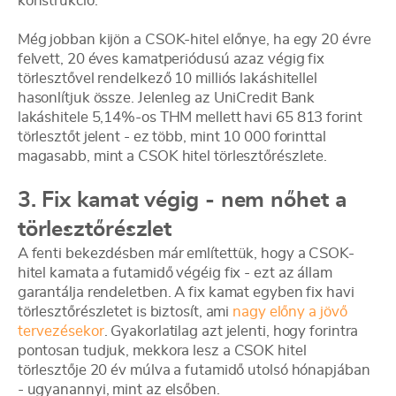
konstrukció.
Még jobban kijön a CSOK-hitel előnye, ha egy 20 évre
felvett, 20 éves kamatperiódusú azaz végig fix
törlesztővel rendelkező 10 milliós lakáshitellel
hasonlítjuk össze. Jelenleg az UniCredit Bank
lakáshitele 5,14%-os THM mellett havi 65 813 forint
törlesztőt jelent - ez több, mint 10 000 forinttal
magasabb, mint a CSOK hitel törlesztőrészlete.
3. Fix kamat végig - nem nőhet a
törlesztőrészlet
A fenti bekezdésben már említettük, hogy a CSOK-
hitel kamata a futamidő végéig fix - ezt az állam
garantálja rendeletben. A fix kamat egyben fix havi
törlesztőrészletet is biztosít, ami
nagy előny a jövő
tervezésekor
. Gyakorlatilag azt jelenti, hogy forintra
pontosan tudjuk, mekkora lesz a CSOK hitel
törlesztője 20 év múlva a futamidő utolsó hónapjában
- ugyanannyi, mint az elsőben.