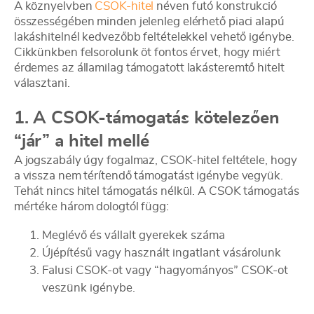
A köznyelvben
CSOK-hitel
néven futó konstrukció
összességében minden jelenleg elérhető piaci alapú
lakáshitelnél kedvezőbb feltételekkel vehető igénybe.
Cikkünkben felsorolunk öt fontos érvet, hogy miért
érdemes az államilag támogatott lakásteremtő hitelt
választani.
1. A CSOK-támogatás kötelezően
“jár” a hitel mellé
A jogszabály úgy fogalmaz, CSOK-hitel feltétele, hogy
a vissza nem térítendő támogatást igénybe vegyük.
Tehát nincs hitel támogatás nélkül. A CSOK támogatás
mértéke három dologtól függ:
Meglévő és vállalt gyerekek száma
Újépítésű vagy használt ingatlant vásárolunk
Falusi CSOK-ot vagy “hagyományos” CSOK-ot
veszünk igénybe.