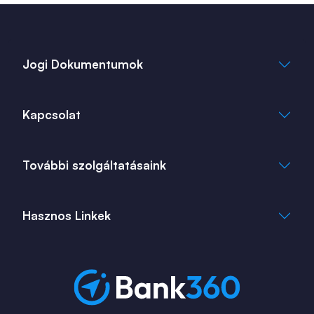
Jogi Dokumentumok
Általános Szerződési Feltételek
Kapcsolat
Adatkezelési Tájékoztató
Cookie Tájékoztató
info@bank360.hu
További szolgáltatásaink
+36 1 817 0103
bank360.hu
bank360.hu
Hasznos Linkek
ingatlan360.hu
ingatlannet.hu
Fiók és ATM kereső
Bérkalkulátor
MNB Alkalmazások