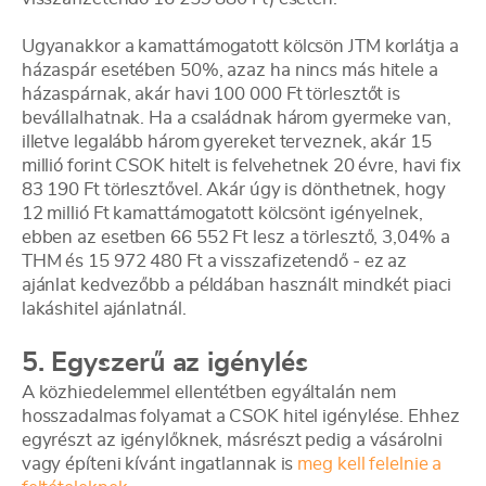
Ugyanakkor a kamattámogatott kölcsön JTM korlátja a
házaspár esetében 50%, azaz ha nincs más hitele a
házaspárnak, akár havi 100 000 Ft törlesztőt is
bevállalhatnak. Ha a családnak három gyermeke van,
illetve legalább három gyereket terveznek, akár 15
millió forint CSOK hitelt is felvehetnek 20 évre, havi fix
83 190 Ft törlesztővel. Akár úgy is dönthetnek, hogy
12 millió Ft kamattámogatott kölcsönt igényelnek,
ebben az esetben 66 552 Ft lesz a törlesztő, 3,04% a
THM és 15 972 480 Ft a visszafizetendő - ez az
ajánlat kedvezőbb a példában használt mindkét piaci
lakáshitel ajánlatnál.
5. Egyszerű az igénylés
A közhiedelemmel ellentétben egyáltalán nem
hosszadalmas folyamat a CSOK hitel igénylése. Ehhez
egyrészt az igénylőknek, másrészt pedig a vásárolni
vagy építeni kívánt ingatlannak is
meg kell felelnie a