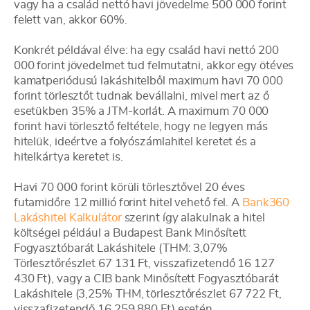
vagy ha a család nettó havi jövedelme 500 000 forint
felett van, akkor 60%.
Konkrét példával élve: ha egy család havi nettó 200
000 forint jövedelmet tud felmutatni, akkor egy ötéves
kamatperiódusú lakáshitelből maximum havi 70 000
forint törlesztőt tudnak bevállalni, mivel mert az ő
esetükben 35% a JTM-korlát. A maximum 70 000
forint havi törlesztő feltétele, hogy ne legyen más
hitelük, ideértve a folyószámlahitel keretet és a
hitelkártya keretet is.
Havi 70 000 forint körüli törlesztővel 20 éves
futamidőre 12 millió forint hitel vehető fel. A
Bank360
Lakáshitel Kalkulátor
szerint így alakulnak a hitel
költségei például a Budapest Bank Minősített
Fogyasztóbarát Lakáshitele (THM: 3,07%
Törlesztőrészlet 67 131 Ft, visszafizetendő 16 127
430 Ft), vagy a CIB bank Minősített Fogyasztóbarát
Lakáshitele (3,25% THM, törlesztőrészlet 67 722 Ft,
visszafizetendő 16 259 880 Ft) esetén.