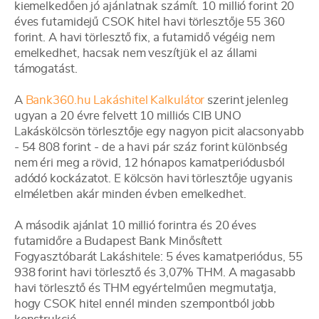
kiemelkedően jó ajánlatnak számít. 10 millió forint 20
éves futamidejű CSOK hitel havi törlesztője 55 360
forint. A havi törlesztő fix, a futamidő végéig nem
emelkedhet, hacsak nem veszítjük el az állami
támogatást.
A
Bank360.hu Lakáshitel Kalkulátor
szerint jelenleg
ugyan a 20 évre felvett 10 milliós CIB UNO
Lakáskölcsön törlesztője egy nagyon picit alacsonyabb
- 54 808 forint - de a havi pár száz forint különbség
nem éri meg a rövid, 12 hónapos kamatperiódusból
adódó kockázatot. E kölcsön havi törlesztője ugyanis
elméletben akár minden évben emelkedhet.
A második ajánlat 10 millió forintra és 20 éves
futamidőre a Budapest Bank Minősített
Fogyasztóbarát Lakáshitele: 5 éves kamatperiódus, 55
938 forint havi törlesztő és 3,07% THM. A magasabb
havi törlesztő és THM egyértelműen megmutatja,
hogy CSOK hitel ennél minden szempontból jobb