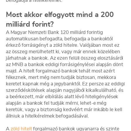
befogadja a hitelkérelmet.
Most akkor elfogyott mind a 200
milliárd forint?
A Magyar Nemzeti Bank 120 milliárd forintig
automatikusan befogadta, befogadja a bankoktól
érkező forrásigényt a zöld hitelre. Valójában most ez
az összeg merülhetett ki, vagy már ennek közelében
járhatnak a bankok. Az ezen felüli összeg elosztásáról
az MNB a bankok eddigi forrásigénylései alapján dönt
majd. A hitelt forgalmazó bankok tehát most azért
fékeznek, mert még nem tudják biztosan, mekkora
keretet kapnak még a jegybanktól. Ez persze az eddigi
szerződéskötések alapján nagyjából kikalkulálható, és
a beérkezett, már elbírálás alatt lévő hiteligénylések
alapján a bankok fel tudják mérni, lehet-e még
keretük, vagy a biztonság kedvéért már inkább le kell
állniuk a hitelkérelmek befogadásával.
A
zöld hitelt
forgalmazó bankok ugyanarra és szinte