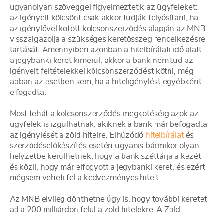
ugyanolyan szöveggel figyelmeztetik az ügyfeleket:
az igényelt kölcsönt csak akkor tudják folyósítani, ha
az igénylővel kötött kölcsönszerződés alapján az MNB
visszaigazolja a szükséges keretösszeg rendelkezésre
tartását. Amennyiben azonban a hitelbírálati idő alatt
a jegybanki keret kimerül, akkor a bank nem tud az
igényelt feltételekkel kölcsönszerződést kötni, még
abban az esetben sem, ha a hiteligénylést egyébként
elfogadta.
Most tehát a kölcsönszerződés megkötéséig azok az
ügyfelek is izgulhatnak, akiknek a bank már befogadta
az igénylését a zöld hitelre. Elhúzódó
hitelbírálat
és
szerződéselőkészítés esetén ugyanis bármikor olyan
helyzetbe kerülhetnek, hogy a bank széttárja a kezét
és közli, hogy már elfogyott a jegybanki keret, és ezért
mégsem veheti fel a kedvezményes hitelt.
Az MNB elvileg dönthetne úgy is, hogy további keretet
ad a 200 milliárdon felül a zöld hitelekre. A Zöld