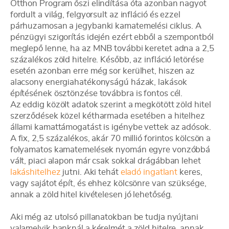
Otthon Program őszi elindítása óta azonban nagyot
fordult a világ, felgyorsult az infláció és ezzel
párhuzamosan a jegybanki kamatemelési ciklus. A
pénzügyi szigorítás idején ezért ebből a szempontból
meglepő lenne, ha az MNB további keretet adna a 2,5
százalékos zöld hitelre. Később, az infláció letörése
esetén azonban erre még sor kerülhet, hiszen az
alacsony energiahatékonyságú házak, lakások
építésének ösztönzése továbbra is fontos cél.
Az eddig közölt adatok szerint a megkötött zöld hitel
szerződések közel kétharmada esetében a hitelhez
állami kamattámogatást is igénybe vettek az adósok.
A fix, 2,5 százalékos, akár 70 millió forintos kölcsön a
folyamatos kamatemelések nyomán egyre vonzóbbá
vált, piaci alapon már csak sokkal drágábban lehet
lakáshitelhez
jutni. Aki tehát
eladó ingatlant
keres,
vagy sajátot épít, és ehhez kölcsönre van szüksége,
annak a zöld hitel kivételesen jó lehetőség.
Aki még az utolsó pillanatokban be tudja nyújtani
valamelyik banknál a kérelmét a zöld hitelre, annak