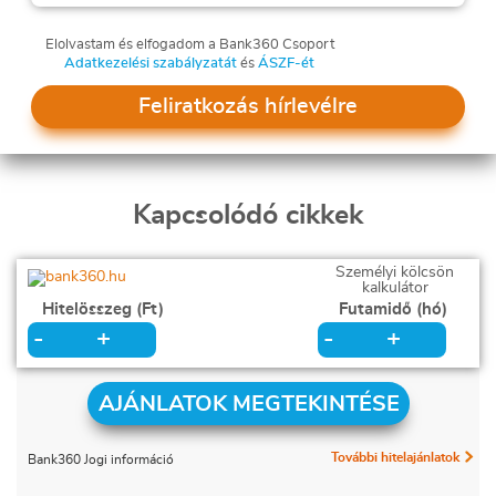
Elolvastam és elfogadom a Bank360 Csoport
Adatkezelési szabályzatát
és
ÁSZF-ét
Feliratkozás hírlevélre
Kapcsolódó cikkek
Személyi kölcsön
kalkulátor
Hitelösszeg (Ft)
Futamidő (hó)
+
+
-
-
AJÁNLATOK MEGTEKINTÉSE
További hitelajánlatok
Bank360 Jogi információ