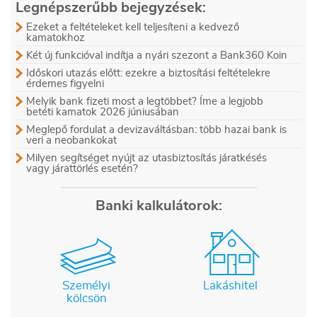
Legnépszerűbb bejegyzések:
Ezeket a feltételeket kell teljesíteni a kedvező
kamatokhoz
Két új funkcióval indítja a nyári szezont a Bank360 Koin
Időskori utazás előtt: ezekre a biztosítási feltételekre
érdemes figyelni
Melyik bank fizeti most a legtöbbet? Íme a legjobb
betéti kamatok 2026 júniusában
Meglepő fordulat a devizaváltásban: több hazai bank is
veri a neobankokat
Milyen segítséget nyújt az utasbiztosítás járatkésés
vagy járattörlés esetén?
Banki kalkulátorok:
Személyi
Lakáshitel
kölcsön