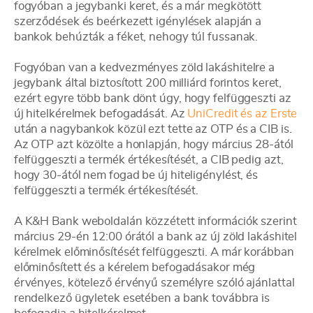
fogyóban a jegybanki keret, és a már megkötött
szerződések és beérkezett igénylések alapján a
bankok behúzták a féket, nehogy túl fussanak.
Fogyóban van a kedvezményes zöld lakáshitelre a
jegybank által biztosított 200 milliárd forintos keret,
ezért egyre több bank dönt úgy, hogy felfüggeszti az
új hitelkérelmek befogadását. Az
UniCredit és az Erste
után a nagybankok közül ezt tette az OTP és a CIB is.
Az OTP azt közölte a honlapján, hogy március 28-ától
felfüggeszti a termék értékesítését, a CIB pedig azt,
hogy 30-ától nem fogad be új hiteligénylést, és
felfüggeszti a termék értékesítését.
A K&H Bank weboldalán közzétett információk szerint
március 29-én 12:00 órától a bank az új zöld lakáshitel
kérelmek előminősítését felfüggeszti. A már korábban
előminősített és a kérelem befogadásakor még
érvényes, kötelező érvényű személyre szóló ajánlattal
rendelkező ügyletek esetében a bank továbbra is