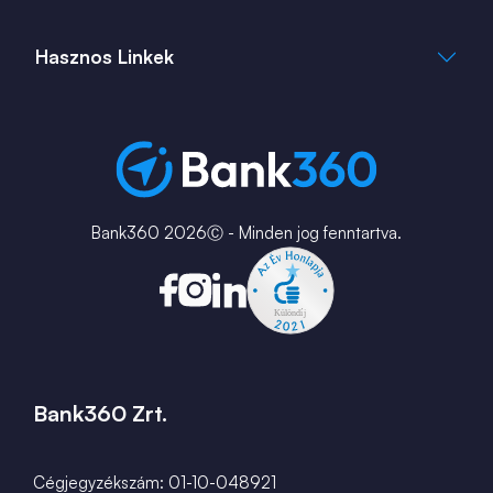
+36 1 817 0103
bank360.hu
bank360.hu
Hasznos Linkek
ingatlan360.hu
ingatlannet.hu
Fiók és ATM kereső
Bérkalkulátor
MNB Alkalmazások
Karrier
Bank360 2026Ⓒ - Minden jog fenntartva.
Bank360 Zrt.
Cégjegyzékszám: 01-10-048921