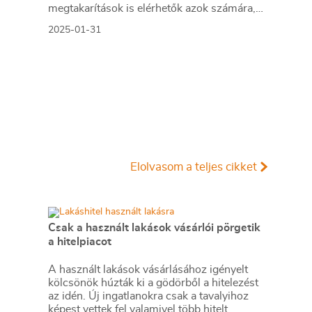
megtakarítások is elérhetők azok számára,
akik kihasználják ezeket a lehetőségeket.
2025-01-31
Elolvasom a teljes cikket
Csak a használt lakások vásárlói pörgetik
a hitelpiacot
A használt lakások vásárlásához igényelt
kölcsönök húzták ki a gödörből a hitelezést
az idén. Új ingatlanokra csak a tavalyihoz
képest vettek fel valamivel több hitelt,