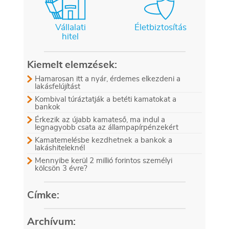
Vállalati
Életbiztosítás
hitel
Kiemelt elemzések:
Hamarosan itt a nyár, érdemes elkezdeni a
lakásfelújítást
Kombival túráztatják a betéti kamatokat a
bankok
Érkezik az újabb kamateső, ma indul a
legnagyobb csata az állampapírpénzekért
Kamatemelésbe kezdhetnek a bankok a
lakáshiteleknél
Mennyibe kerül 2 millió forintos személyi
kölcsön 3 évre?
Címke:
Archívum: