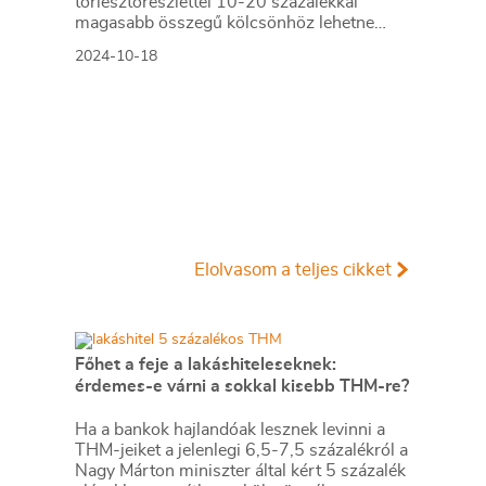
törlesztőrészlettel 10-20 százalékkal
magasabb összegű kölcsönhöz lehetne
hozzájutni, ami ellensúlyozhatná a lakások
2024-10-18
drágulását.
Elolvasom a teljes cikket
Főhet a feje a lakáshiteleseknek:
érdemes-e várni a sokkal kisebb THM-re?
Ha a bankok hajlandóak lesznek levinni a
THM-jeiket a jelenlegi 6,5-7,5 százalékról a
Nagy Márton miniszter által kért 5 százalék