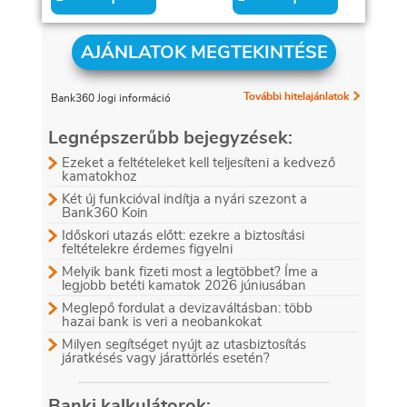
AJÁNLATOK MEGTEKINTÉSE
További hitelajánlatok
Bank360 Jogi információ
Legnépszerűbb bejegyzések:
Ezeket a feltételeket kell teljesíteni a kedvező
kamatokhoz
Két új funkcióval indítja a nyári szezont a
Bank360 Koin
Időskori utazás előtt: ezekre a biztosítási
feltételekre érdemes figyelni
Melyik bank fizeti most a legtöbbet? Íme a
legjobb betéti kamatok 2026 júniusában
Meglepő fordulat a devizaváltásban: több
hazai bank is veri a neobankokat
Milyen segítséget nyújt az utasbiztosítás
járatkésés vagy járattörlés esetén?
Banki kalkulátorok: