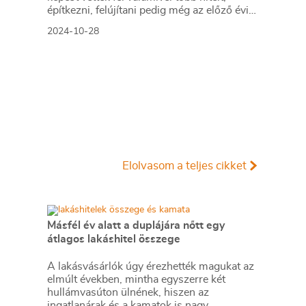
építkezni, felújítani pedig még az előző évi
mélypontnál is kevesebben akartak
2024-10-28
kölcsönből.
Elolvasom a teljes cikket
Másfél év alatt a duplájára nőtt egy
átlagos lakáshitel összege
A lakásvásárlók úgy érezhették magukat az
elmúlt években, mintha egyszerre két
hullámvasúton ülnének, hiszen az
ingatlanárak és a kamatok is nagy