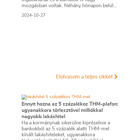
mozgásban voltak. Néhány hónapon belül
érdemben olcsóbb lakáshitelre csak azok
2024-10-27
számíthatnak, akiket majd érint az 5
százalék alatti új THM-plafon.
Elolvasom a teljes cikket
Ennyit hozna az 5 százalékos THM-plafon:
ugyanakkora törlesztővel milliókkal
nagyobb lakáshitel
Ha a kormánynak sikerülne kipréselnie a
bankokból az 5 százalék alatti THM-mel
kínált lakáshiteleket, ugyanakkora