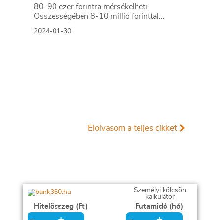
80-90 ezer forintra mérsékelheti.
Összességében 8-10 millió forinttal
csökkenhet a teljes visszafizetendő összeg.
2024-01-30
Elolvasom a teljes cikket
Személyi kölcsön
kalkulátor
Hitelösszeg (Ft)
Futamidő (hó)
+
+
-
-