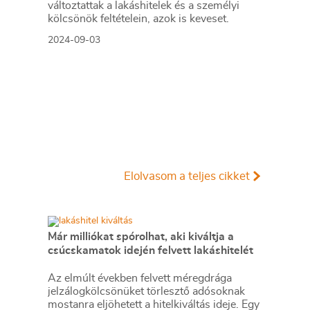
változtattak a lakáshitelek és a személyi
kölcsönök feltételein, azok is keveset.
2024-09-03
Elolvasom a teljes cikket
Már milliókat spórolhat, aki kiváltja a
csúcskamatok idején felvett lakáshitelét
Az elmúlt években felvett méregdrága
jelzálogkölcsönüket törlesztő adósoknak
mostanra eljöhetett a hitelkiváltás ideje. Egy