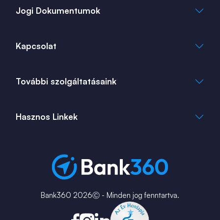
Jogi Dokumentumok
Általános Szerződési Feltételek
Kapcsolat
Adatkezelési Tájékoztató
Cookie Tájékoztató
info@bank360.hu
További szolgáltatásaink
+36 1 817 0103
bank360.hu
bank360.hu
Hasznos Linkek
ingatlan360.hu
ingatlannet.hu
Fiók és ATM kereső
Bérkalkulátor
MNB Alkalmazások
Karrier
Bank360 2026Ⓒ - Minden jog fenntartva.