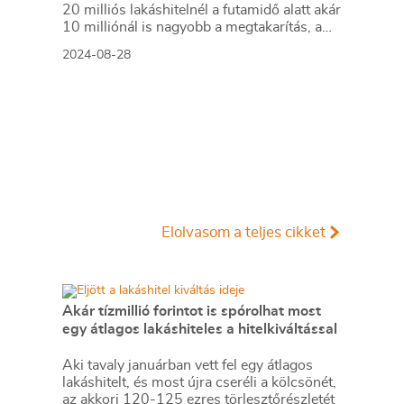
20 milliós lakáshitelnél a futamidő alatt akár
10 milliónál is nagyobb a megtakarítás, a
törlesztőrészlet 50 ezer forinttal is
2024-08-28
csökkenhet.
Elolvasom a teljes cikket
Akár tízmillió forintot is spórolhat most
egy átlagos lakáshiteles a hitelkiváltással
Aki tavaly januárban vett fel egy átlagos
lakáshitelt, és most újra cseréli a kölcsönét,
az akkori 120-125 ezres törlesztőrészletét