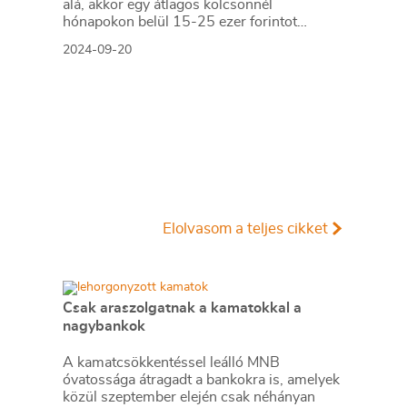
alá, akkor egy átlagos kölcsönnél
hónapokon belül 15-25 ezer forintot
spórolnak a törlesztőrészletekből a mostani
2024-09-20
ajánlatokhoz képest.
Elolvasom a teljes cikket
Csak araszolgatnak a kamatokkal a
nagybankok
A kamatcsökkentéssel leálló MNB
óvatossága átragadt a bankokra is, amelyek
közül szeptember elején csak néhányan