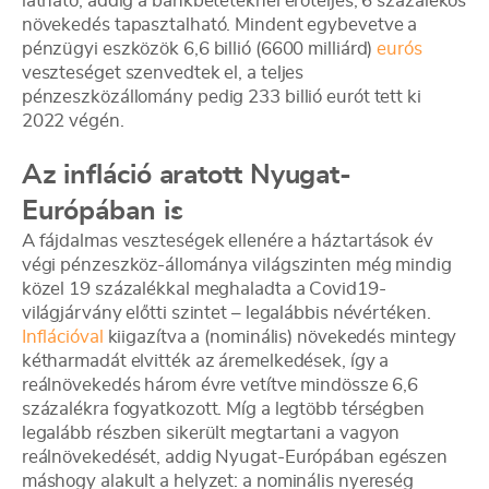
látható, addig a bankbetéteknél erőteljes, 6 százalékos
növekedés tapasztalható. Mindent egybevetve a
pénzügyi eszközök 6,6 billió (6600 milliárd)
eurós
veszteséget szenvedtek el, a teljes
pénzeszközállomány pedig 233 billió eurót tett ki
2022 végén.
Az infláció aratott Nyugat-
Európában is
A fájdalmas veszteségek ellenére a háztartások év
végi pénzeszköz-állománya világszinten még mindig
közel 19 százalékkal meghaladta a Covid19-
világjárvány előtti szintet – legalábbis névértéken.
Inflációval
kiigazítva a (nominális) növekedés mintegy
kétharmadát elvitték az áremelkedések, így a
reálnövekedés három évre vetítve mindössze 6,6
százalékra fogyatkozott. Míg a legtöbb térségben
legalább részben sikerült megtartani a vagyon
reálnövekedését, addig Nyugat-Európában egészen
máshogy alakult a helyzet: a nominális nyereség