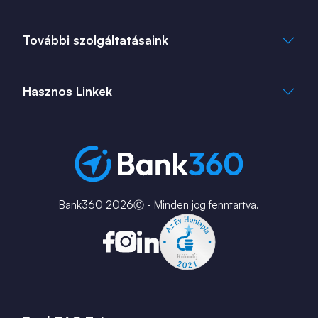
Adatkezelési Tájékoztató
Cookie Tájékoztató
info@bank360.hu
További szolgáltatásaink
+36 1 817 0103
bank360.hu
bank360.hu
Hasznos Linkek
ingatlan360.hu
ingatlannet.hu
Fiók és ATM kereső
Bérkalkulátor
MNB Alkalmazások
Karrier
Bank360 2026Ⓒ - Minden jog fenntartva.