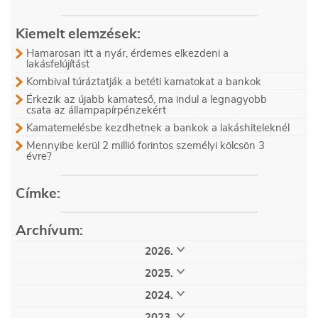
Kiemelt elemzések:
Hamarosan itt a nyár, érdemes elkezdeni a
lakásfelújítást
Kombival túráztatják a betéti kamatokat a bankok
Érkezik az újabb kamateső, ma indul a legnagyobb
csata az állampapírpénzekért
Kamatemelésbe kezdhetnek a bankok a lakáshiteleknél
Mennyibe kerül 2 millió forintos személyi kölcsön 3
évre?
Címke:
Archívum:
2026.
augusztus (5)
július (28)
június (30)
2025.
május (29)
április (24)
március (32)
december (32)
november (33)
október (34)
február (28)
január (21)
2024.
szeptember (32)
augusztus (32)
július (35)
december (36)
november (51)
október (53)
június (25)
május (25)
április (25)
2023.