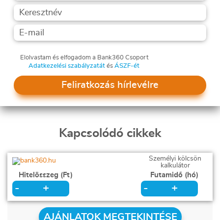
Elolvastam és elfogadom a Bank360 Csoport
Adatkezelési szabályzatát
és
ÁSZF-ét
Feliratkozás hírlevélre
Kapcsolódó cikkek
Személyi kölcsön
kalkulátor
Hitelösszeg (Ft)
Futamidő (hó)
+
+
-
-
AJÁNLATOK MEGTEKINTÉSE