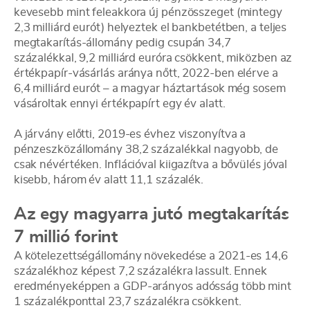
kevesebb mint feleakkora új pénzösszeget (mintegy
2,3 milliárd eurót) helyeztek el bankbetétben, a teljes
megtakarítás-állomány pedig csupán 34,7
százalékkal, 9,2 milliárd euróra csökkent, miközben az
értékpapír-vásárlás aránya nőtt, 2022-ben elérve a
6,4 milliárd eurót – a magyar háztartások még sosem
vásároltak ennyi értékpapírt egy év alatt.
A járvány előtti, 2019-es évhez viszonyítva a
pénzeszközállomány 38,2 százalékkal nagyobb, de
csak névértéken. Inflációval kiigazítva a bővülés jóval
kisebb, három év alatt 11,1 százalék.
Az egy magyarra jutó megtakarítás
7 millió forint
A kötelezettségállomány növekedése a 2021-es 14,6
százalékhoz képest 7,2 százalékra lassult. Ennek
eredményeképpen a GDP-arányos adósság több mint
1 százalékponttal 23,7 százalékra csökkent.