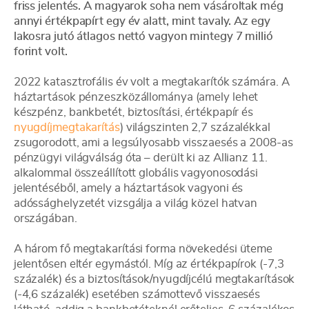
friss jelentés. A magyarok soha nem vásároltak még
annyi értékpapírt egy év alatt, mint tavaly. Az egy
lakosra jutó átlagos nettó vagyon mintegy 7 millió
forint volt.
2022 katasztrofális év volt a megtakarítók számára. A
háztartások pénzeszközállománya (amely lehet
készpénz, bankbetét, biztosítási, értékpapír és
nyugdíjmegtakarítás
) világszinten 2,7 százalékkal
zsugorodott, ami a legsúlyosabb visszaesés a 2008-as
pénzügyi világválság óta – derült ki az Allianz 11.
alkalommal összeállított globális vagyonosodási
jelentéséből, amely a háztartások vagyoni és
adóssághelyzetét vizsgálja a világ közel hatvan
országában.
A három fő megtakarítási forma növekedési üteme
jelentősen eltér egymástól. Míg az értékpapírok (-7,3
százalék) és a biztosítások/nyugdíjcélú megtakarítások
(-4,6 százalék) esetében számottevő visszaesés