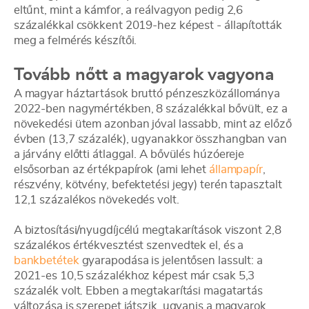
eltűnt, mint a kámfor, a reálvagyon pedig 2,6
százalékkal csökkent 2019-hez képest - állapították
meg a felmérés készítői.
Tovább nőtt a magyarok vagyona
A magyar háztartások bruttó pénzeszközállománya
2022-ben nagymértékben, 8 százalékkal bővült, ez a
növekedési ütem azonban jóval lassabb, mint az előző
évben (13,7 százalék), ugyanakkor összhangban van
a járvány előtti átlaggal. A bővülés húzóereje
elsősorban az értékpapírok (ami lehet
állampapír
,
részvény, kötvény, befektetési jegy) terén tapasztalt
12,1 százalékos növekedés volt.
A biztosítási/nyugdíjcélú megtakarítások viszont 2,8
százalékos értékvesztést szenvedtek el, és a
bankbetétek
gyarapodása is jelentősen lassult: a
2021-es 10,5 százalékhoz képest már csak 5,3
százalék volt. Ebben a megtakarítási magatartás
változása is szerepet játszik, ugyanis a magyarok