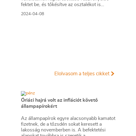
fektet be, és tőkésítve az osztalékot is
odaadja a kisbefektetőknek.
2024-04-08
Elolvasom a teljes cikket
Óriási hajrá volt az inflációt követő
állampapírokért
Az állampapírok egyre alacsonyabb kamatot
fizetnek, de a tőzsdén sokat keresett a
lakosság novemberben is. A befektetési
alapokat továbbra is szeretik a