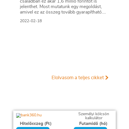
családban ez akár 1,6 millió forintot is
jelenthet. Most mutatunk egy megoldást,
amivel ez az összeg tovább gyarapítható.
Hogy mi a megoldás kulcsa? Az
2022-02-18
egészségpénztári tagság!
Elolvasom a teljes cikket
Személyi kölcsön
kalkulátor
Hitelösszeg (Ft)
Futamidő (hó)