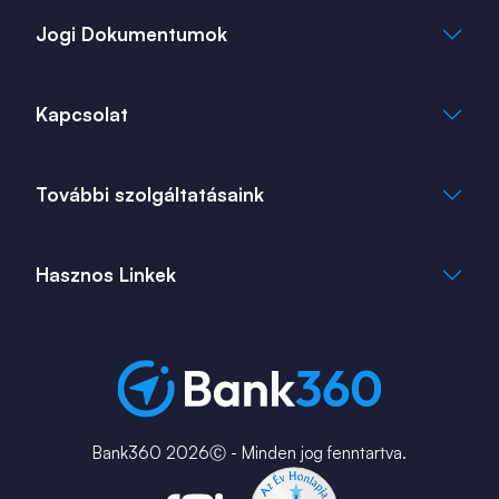
Jogi Dokumentumok
Általános Szerződési Feltételek
Kapcsolat
Adatkezelési Tájékoztató
Cookie Tájékoztató
info@bank360.hu
További szolgáltatásaink
+36 1 817 0103
bank360.hu
bank360.hu
Hasznos Linkek
ingatlan360.hu
ingatlannet.hu
Fiók és ATM kereső
Bérkalkulátor
MNB Alkalmazások
Karrier
Bank360 2026Ⓒ - Minden jog fenntartva.