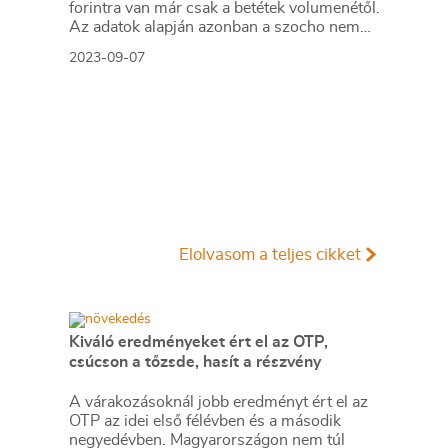
forintra van már csak a betétek volumenétől.
Az adatok alapján azonban a szocho nem
tolt olyan sokat az állampapírok szekerén,
2023-09-07
mint azt remélni lehetett.
Elolvasom a teljes cikket
Kiváló eredményeket ért el az OTP,
csúcson a tőzsde, hasít a részvény
A várakozásoknál jobb eredményt ért el az
OTP az idei első félévben és a második
negyedévben. Magyarországon nem túl