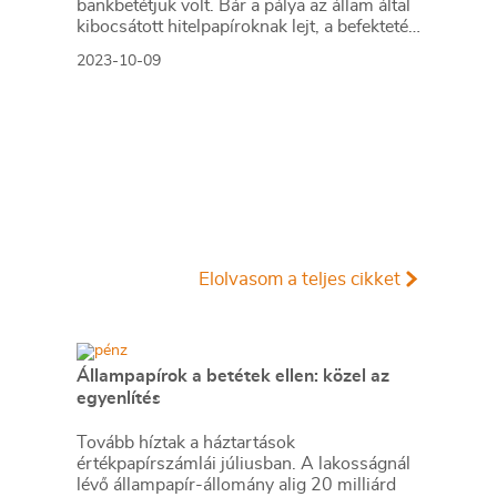
bankbetétjük volt. Bár a pálya az állam által
kibocsátott hitelpapíroknak lejt, a befektetési
alapokba is nagyon sok pénz áramlott.
2023-10-09
Elolvasom a teljes cikket
Állampapírok a betétek ellen: közel az
egyenlítés
Tovább híztak a háztartások
értékpapírszámlái júliusban. A lakosságnál
lévő állampapír-állomány alig 20 milliárd