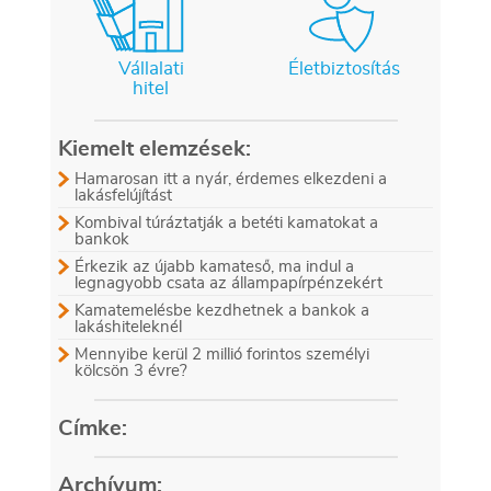
Vállalati
Életbiztosítás
hitel
Kiemelt elemzések:
Hamarosan itt a nyár, érdemes elkezdeni a
lakásfelújítást
Kombival túráztatják a betéti kamatokat a
bankok
Érkezik az újabb kamateső, ma indul a
legnagyobb csata az állampapírpénzekért
Kamatemelésbe kezdhetnek a bankok a
lakáshiteleknél
Mennyibe kerül 2 millió forintos személyi
kölcsön 3 évre?
Címke:
Archívum: