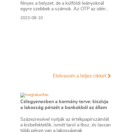
fényes a helyzet, de a külföldi leányoknál
egyre szebbek a számok. Az OTP az idén
GDP-csökkenést vár Magyarországon.
2023-08-10
Elolvasom a teljes cikket
Célegyenesben a kormány terve: kiszívja
a lakosság pénzét a bankokból az állam
Százezresével nyitják az értékpapírszámlát
a kisbefektetők, ismét tarol a tbsz, és lassan
több pénze van a lakosságnak