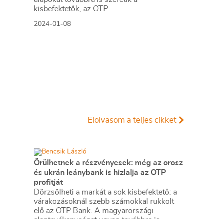
kisbefektetők, az OTP
árfolyamnyereségének is sokan örülhettek.
2024-01-08
A lakosság novemberben még bezsákolt a
magas kamatú PMÁP-ból, mert onnantól
már csak 10 százalék alatti kamatú
állampapírt talál, köztük a január 8-tól
megvásárolható két új konstrukciót.
Elolvasom a teljes cikket
Örülhetnek a részvényesek: még az orosz
és ukrán leánybank is hizlalja az OTP
profitját
Dörzsölheti a markát a sok kisbefektető: a
várakozásoknál szebb számokkal rukkolt
elő az OTP Bank. A magyarországi