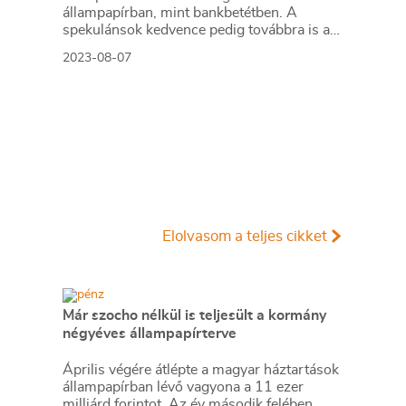
állampapírban, mint bankbetétben. A
spekulánsok kedvence pedig továbbra is az
OTP-részvény.
2023-08-07
Elolvasom a teljes cikket
Már szocho nélkül is teljesült a kormány
négyéves állampapírterve
Április végére átlépte a magyar háztartások
állampapírban lévő vagyona a 11 ezer
milliárd forintot. Az év második felében