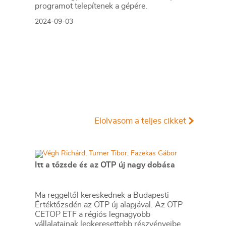
programot telepítenek a gépére.
2024-09-03
Elolvasom a teljes cikket
Itt a tőzsde és az OTP új nagy dobása
​​Ma reggeltől kereskednek a Budapesti
Értéktőzsdén az OTP új alapjával. Az OTP
CETOP ETF a régiós legnagyobb
vállalatainak legkeresettebb részvényeibe