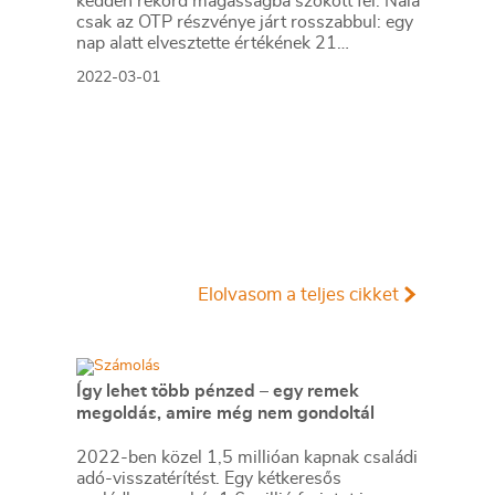
kedden rekord magasságba szökött fel. Nála
csak az OTP részvénye járt rosszabbul: egy
nap alatt elvesztette értékének 21
százalékát.
2022-03-01
Elolvasom a teljes cikket
Így lehet több pénzed – egy remek
megoldás, amire még nem gondoltál
2022-ben közel 1,5 millióan kapnak családi
adó-visszatérítést. Egy kétkeresős