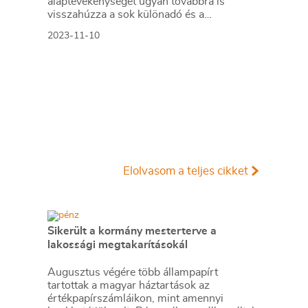
alaptevékenységet ugyan továbbra is
visszahúzza a sok különadó és a
kamatstopok, a hitelezés bővülését pedig
2023-11-10
korlátozza a magas kamatszint, a külföldi
leánycégek viszont szépen hozzák a profitot
az anyabanknak. Még az ukrán és orosz
érdekeltség is több mint 100 milliárddal
járult hozzá a csoport nyereségéhez.
Elolvasom a teljes cikket
Sikerült a kormány mesterterve a
lakossági megtakarításokál
Augusztus végére több állampapírt
tartottak a magyar háztartások az
értékpapírszámláikon, mint amennyi