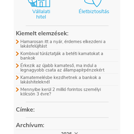
Vállalati
Életbiztosítás
hitel
Kiemelt elemzések:
Hamarosan itt a nyár, érdemes elkezdeni a
lakásfelújítást
Kombival túráztatják a betéti kamatokat a
bankok
Érkezik az újabb kamateső, ma indul a
legnagyobb csata az állampapírpénzekért
Kamatemelésbe kezdhetnek a bankok a
lakáshiteleknél
Mennyibe kerül 2 millió forintos személyi
kölcsön 3 évre?
Címke:
Archívum: