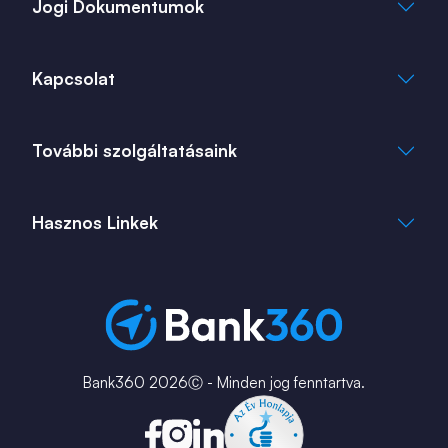
Jogi Dokumentumok
Általános Szerződési Feltételek
Kapcsolat
Adatkezelési Tájékoztató
Cookie Tájékoztató
info@bank360.hu
További szolgáltatásaink
+36 1 817 0103
bank360.hu
bank360.hu
Hasznos Linkek
ingatlan360.hu
ingatlannet.hu
Fiók és ATM kereső
Bérkalkulátor
MNB Alkalmazások
Karrier
Bank360 2026Ⓒ - Minden jog fenntartva.