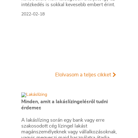
intézkedés is sokkal kevesebb embert érint.
2022-02-18
Elolvasom a teljes cikket
Minden, amit a lakáslízingelésről tudni
érdemes
A lakáslízing során egy bank vagy erre
szakosodott cég lízingel lakást
magánszemélyeknek vagy vállalkozásoknak,
vagyis megveszi majd használatra átadja