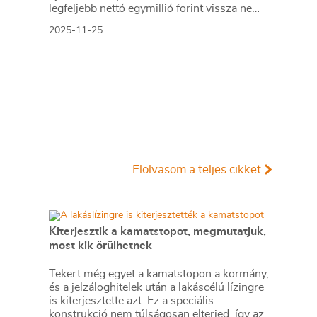
legfeljebb nettó egymillió forint vissza nem
térítendő támogatásra már év végén lehet
2025-11-25
jelentkezni.
Elolvasom a teljes cikket
Kiterjesztik a kamatstopot, megmutatjuk,
most kik örülhetnek
Tekert még egyet a kamatstopon a kormány,
és a jelzáloghitelek után a lakáscélú lízingre
is kiterjesztette azt. Ez a speciális
konstrukció nem túlságosan elterjed, így az