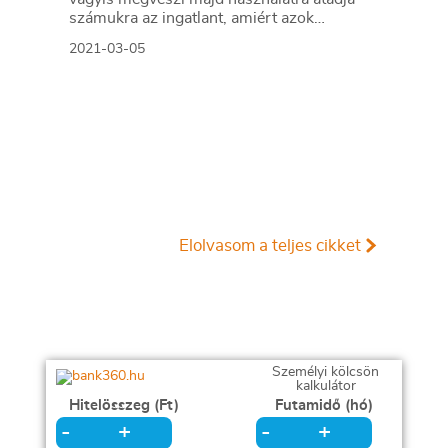
számukra az ingatlant, amiért azok
kötelesek havi lízingdíjat fizetni. A lízingdíj a
2021-03-05
vételár egy havi részlete kamatokkal
megnövelve, ebből a szempontból tehát a
lízingelés hasonlít a jóval megszokottabb
hitelügylethez. Ami a különbséget jelenti,
hogy a teljes lízing során a bank
tulajdonában marad az ingatlan, csak utána
van lehetőség a tulajdonjogra. A
törlesztésből ekkor hátralevő tartozást, a
maradványértéket ekkor egy összegben
lehet fizetni.
Elolvasom a teljes cikket
Személyi kölcsön
kalkulátor
Hitelösszeg (Ft)
Futamidő (hó)
+
+
-
-