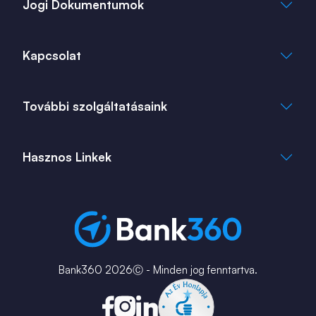
Jogi Dokumentumok
Általános Szerződési Feltételek
Kapcsolat
Adatkezelési Tájékoztató
Cookie Tájékoztató
info@bank360.hu
További szolgáltatásaink
+36 1 817 0103
bank360.hu
bank360.hu
Hasznos Linkek
ingatlan360.hu
ingatlannet.hu
Fiók és ATM kereső
Bérkalkulátor
MNB Alkalmazások
Karrier
Bank360 2026Ⓒ - Minden jog fenntartva.