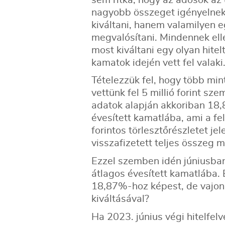
nagyobb összeget igényelnek,
kiváltani, hanem valamilyen e
megvalósítani. Mindennek el
most kiváltani egy olyan hitel
kamatok idején vett fel valaki
Tételezzük fel, hogy több min
vettünk fel 5 millió forint sze
adatok alapján akkoriban 18,
évesített kamatlába, ami a fe
forintos törlesztőrészletet je
visszafizetett teljes összeg m
Ezzel szemben idén júniusban
átlagos évesített kamatlába. 
18,87%-hoz képest, de vajon m
kiváltásával?
Ha 2023. június végi hitelfel