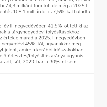
bi 74,3 milliárd forintot, de még a 2025 I.
entős 108,1 milliárdot is 7,5%-kal haladta
ei év II. negyedévében 41,5%-ot tett ki az
knak a tárgynegyedévi folyósításokhoz
 az érték elmarad a 2025. I. negyedévben
V. negyedévi 45%-tól, ugyanakkor még
t jelent, amire a korábbi időszakokban
előtörlesztés/folyósítás aránya ugyanis
aradt, sőt, 2023-ban a 30%-ot sem