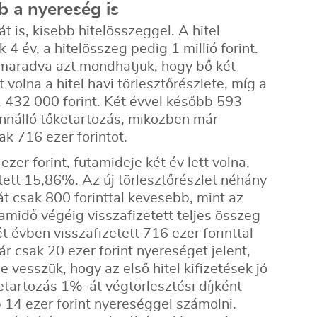
b a nyereség is
is, kisebb hitelösszeggel. A hitel
 4 év, a hitelösszeg pedig 1 millió forint.
aradva azt mondhatjuk, hogy bő két
t volna a hitel havi törlesztőrészlete, míg a
1 432 000 forint. Két évvel később 593
fennálló tőketartozás, miközben már
ak 716 ezer forintot.
ezer forint, futamideje két év lett volna,
ett 15,86%. Az új törlesztőrészlet néhány
ehát csak 800 forinttal kevesebb, mint az
utamidő végéig visszafizetett teljes összeg
ét évben visszafizetett 716 ezer forinttal
r csak 20 ezer forint nyereséget jelent,
 vesszük, hogy az első hitel kifizetések jó
őketartozás 1%-át végtörlesztési díjként
b 14 ezer forint nyereséggel számolni.