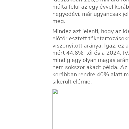
múlta felül az egy évvel koráb
negyedévi, már ugyancsak jel
meg.
Mindez azt jelenti, hogy az id
előtörlesztett tőketartozáso
viszonyított aránya. Igaz, ez
mért 44,6%-tól és a 2024. I
mindig egy olyan magas arány
nem sokszor akadt példa. Az 
korábban rendre 40% alatt m
sikerült elérnie.