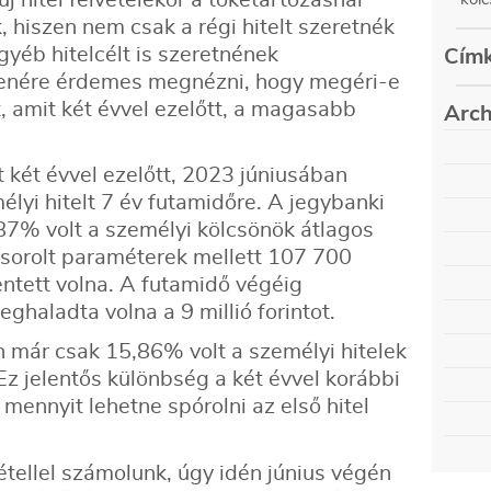
 hiszen nem csak a régi hitelt szeretnék
gyéb hitelcélt is szeretnének
Címk
lenére érdemes megnézni, hogy megéri-e
t, amit két évvel ezelőtt, a magasabb
Arch
.
auguszt
t két évvel ezelőtt, 2023 júniusában
május (
decemb
mélyi hitelt 7 év futamidőre. A jegybanki
február
szepte
87% volt a személyi kölcsönök átlagos
decemb
június 
szepte
lsorolt paraméterek mellett 107 700
március
decemb
június 
lentett volna. A futamidő végéig
szepte
március
decemb
június 
eghaladta volna a 9 millió forintot.
szepte
március
decemb
június 
 már csak 15,86% volt a személyi hitelek
szepte
március
decemb
Ez jelentős különbség a két évvel korábbi
június 
szepte
március
decemb
ennyit lehetne spórolni az első hitel
június 
szepte
március
decemb
június 
szepte
március
decemb
vétellel számolunk, úgy idén június végén
június (
szepte