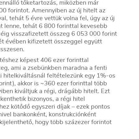
 fennálló tőketartozás, miközben már
február
március
00 forintot. Amennyiben az új hitelt az
, tehát 5 évre vettük volna fel, úgy az új
nt lenne, tehát 6 800 forinttal kevesebb
éig visszafizetett összeg 6 053 000 forint
két évében kifizetett összeggel együtt
 összesen.
etéshez képest 406 ezer forinttal
zeg, ami a zsebünkben maradna a fenti
ti hitelkiváltásnál feltételezünk egy 1%-os
orint), akkor is ~360 ezer forinttal több
n kiváltjuk a régi, drágább hitelt. Ezt
nthetik bizonyos, a régi hitel
éhez kötődő egyszeri díjak – ezek pontos
ivel bankonként, konstrukciónként
ijelenthető, hogy több százezer forintot