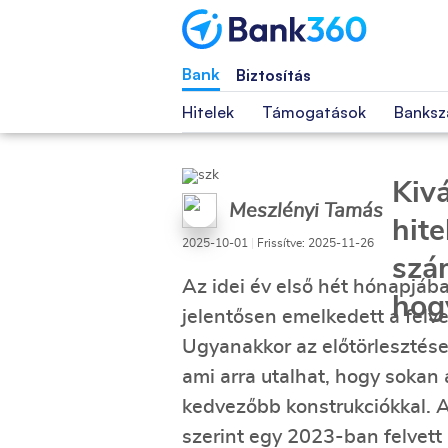
Bank
Biztosítás
Hitelek
Támogatások
Banksz
Kiv
Meszlényi Tamás
hit
2025-10-01
|
Frissítve: 2025-11-26
szá
Az idei év első hét hónapjá
hog
jelentősen emelkedett a felv
Ugyanakkor az előtörlesztések
ami arra utalhat, hogy sokan a
kedvezőbb konstrukciókkal. 
szerint egy 2023-ban felvett 5