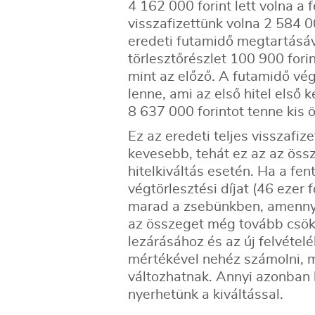
4 162 000 forint lett volna a
visszafizettünk volna 2 584 0
eredeti futamidő megtartásával
törlesztőrészlet 100 900 fori
mint az előző. A futamidő vég
lenne, ami az első hitel első 
8 637 000 forintot tenne kis
Ez az eredeti teljes visszafiz
kevesebb, tehát ez az az öss
hitelkiváltás esetén. Ha a fen
végtörlesztési díjat (46 ezer f
marad a zsebünkben, amennyibe
az összeget még tovább csökke
lezárásához és az új felvétel
mértékével nehéz számolni, m
változhatnak. Annyi azonban k
nyerhetünk a kiváltással.