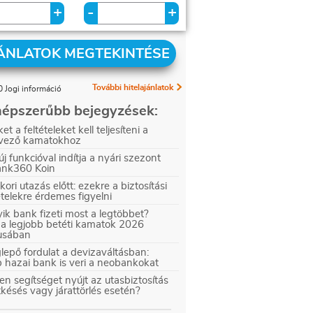
+
+
-
ÁNLATOK MEGTEKINTÉSE
További hitelajánlatok
 Jogi információ
épszerűbb bejegyzések:
et a feltételeket kell teljesíteni a
vező kamatokhoz
új funkcióval indítja a nyári szezont
ank360 Koin
kori utazás előtt: ezekre a biztosítási
ételekre érdemes figyelni
ik bank fizeti most a legtöbbet?
 a legjobb betéti kamatok 2026
iusában
epő fordulat a devizaváltásban:
 hazai bank is veri a neobankokat
en segítséget nyújt az utasbiztosítás
tkésés vagy járattörlés esetén?