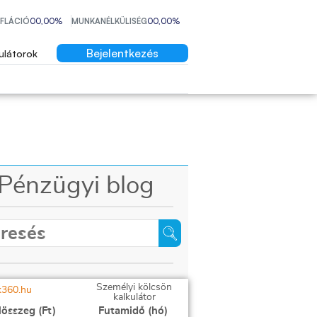
NFLÁCIÓ
00,00%
MUNKANÉLKÜLISÉG
00,00%
Bejelentkezés
ulátorok
Pénzügyi blog
Személyi kölcsön
kalkulátor
lösszeg (Ft)
Futamidő (hó)