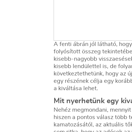
A fenti ábrán jól látható, ho
folyósított összeg tekinteté
kisebb-nagyobb visszaesések,
kisebb lendülettel is, de fo
következtethetünk, hogy az új
egy részének célja egy koráb
a kiváltása lehet.
Mit nyerhetünk egy kivá
Nehéz megmondani, mennyit is
hiszen a pontos válasz több té
kamatozásától, az aktuális tő
sem ritka, hogy az adósok az ú