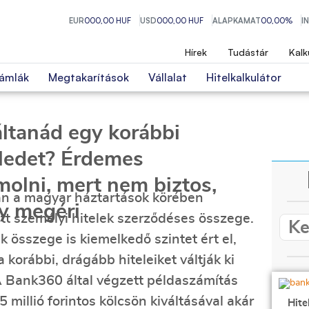
EUR
000,00 HUF
USD
000,00 HUF
ALAPKAMAT
00,00%
I
Hírek
Tudástár
Kalk
ámlák
Megtakarítások
Vállalat
Hitelkalkulátor
áltanád egy korábbi
eledet? Érdemes
molni, mert nem biztos,
ban a magyar háztartások körében
y megéri
ett személyi hitelek szerződéses összege.
 összege is kiemelkedő szintet ért el,
 korábbi, drágább hiteleiket váltják ki
A Bank360 által végzett példaszámítás
 millió forintos kölcsön kiváltásával akár
Hite