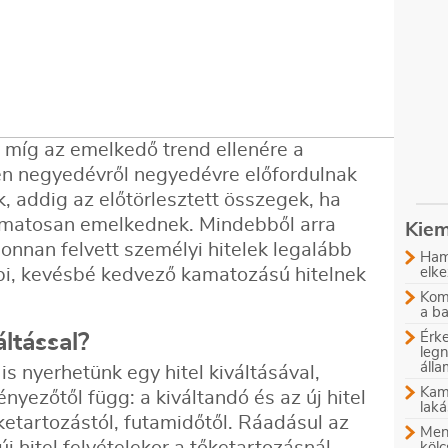
gy míg az emelkedő trend ellenére a
ben negyedévről negyedévre előfordulnak
 addig az előtörlesztett összegek, ha
lyamatosan emelkednek. Mindebből arra
Kiem
onnan felvett személyi hitelek legalább
Ham
bi, kevésbé kedvező kamatozású hitelnek
elke
Komb
a b
ltással?
Érke
leg
áll
 nyerhetünk egy hitel kiváltásával,
Kam
nyezőtől függ: a kiváltandó és az új hitel
laká
ketartozástól, futamidőtől. Ráadásul az
Menn
j hitel felvételekor a tőketartozásnál
kölc