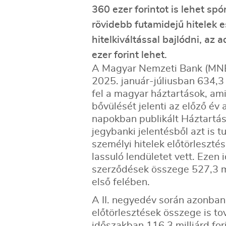
360 ezer forintot is lehet sp
rövidebb futamidejű hitelek
hitelkiváltással bajlódni, a
ezer forint lehet.
A Magyar Nemzeti Bank (MNB) 
2025. január-júliusban 634,3 m
fel a magyar háztartások, am
bővülését jelenti az előző é
napokban publikált Háztartás
jegybanki jelentésből azt is t
személyi hitelek előtörleszté
lassuló lendületet vett. Ezen 
szerződések összege 527,3 mi
első felében.
A II. negyedév során azonban
előtörlesztések összege is t
időszakban 116,3 milliárd for