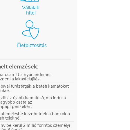
Vállalati
hitel
Életbiztosítás
elt elemzések:
arosan itt a nyár, érdemes
zdeni a lakásfelújítást
ival túráztatják a betéti kamatokat
ankok
zik az újabb kamateső, ma indul a
nagyobb csata az
ampapírpénzekért
atemelésbe kezdhetnek a bankok a
shiteleknél
yibe kerül 2 millió forintos személyi
sön 3 évre?