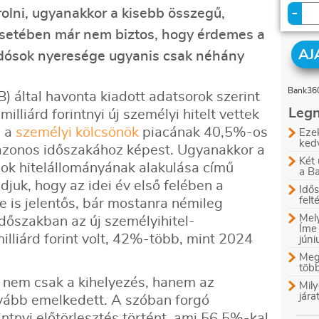
-
órolni, ugyanakkor a kisebb összegű,
 esetében már nem biztos, hogy érdemes a
AJ
z adósok nyeresége ugyanis csak néhány
Bank360
által havonta kiadott adatsorok szerint
Legn
illiárd forintnyi új személyi hitelt vettek
i a
személyi kölcsönök
piacának 40,5%-os
Ezek
ked
v azonos időszakához képest. Ugyanakkor a
Két 
ok hitelállományának alakulása című
a B
udjuk, hogy az idei év első felében a
Idős
felt
se is jelentős, bár mostanra némileg
Mely
időszakban az új személyihitel-
Íme
lliárd forint volt, 42%-több, mint 2024
jún
Megl
több
 nem csak a kihelyezés, hanem az
Mily
jára
ovább emelkedett. A szóban forgó
intnyi előtörlesztés történt, ami 56,5%-kal