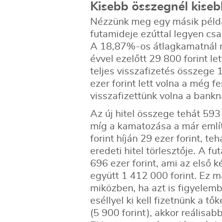
Kisebb összegnél kiseb
Nézzünk meg egy másik példát 
futamideje ezúttal legyen csak
A 18,87%-os átlagkamatnál m
évvel ezelőtt 29 800 forint let
teljes visszafizetés összege 
ezer forint lett volna a még 
visszafizettünk volna a bankn
Az új hitel összege tehát 593 
míg a kamatozása a már említ
forint híján 29 ezer forint, t
eredeti hitel törlesztője. A f
696 ezer forint, ami az első k
együtt 1 412 000 forint. Ez má
miközben, ha azt is figyelembe
eséllyel ki kell fizetnünk a t
(5 900 forint), akkor reálisab