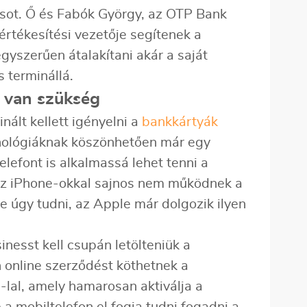
csot. Ő és Fabók György, az OTP Bank
értékesítési vezetője segítenek a
gyszerűen átalakítani akár a saját
s terminállá.
a van szükség
lt kellett igényelni a
bankkártyák
hnológiáknak köszönhetően már egy
lefont is alkalmassá lehet tenni a
Az iPhone-okkal sajnos nem működnek a
e úgy tudni, az Apple már dolgozik ilyen
nesst kell csupán letölteniük a
 online szerződést köthetnek a
-lal, amely hamarosan aktiválja a