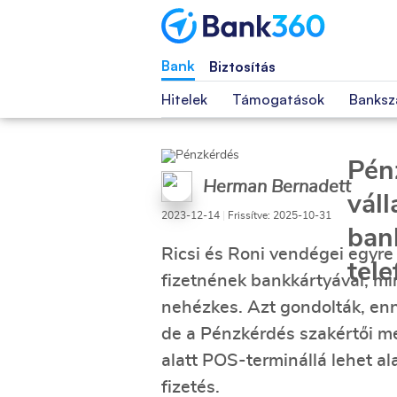
Bank
Biztosítás
Hitelek
Támogatások
Banksz
Pén
Herman Bernadett
váll
2023-12-14
|
Frissítve: 2025-10-31
ban
Ricsi és Roni vendégei egyre
tele
fizetnének bankkártyával, mi
nehézkes. Azt gondolták, enn
de a Pénzkérdés szakértői me
alatt POS-terminállá lehet al
fizetés.