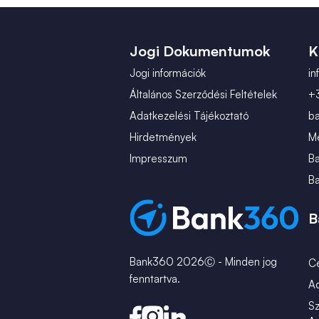
Jogi Dokumentumok
K
Jogi információk
i
Általános Szerződési Feltételek
+
Adatkezelési Tájékoztató
b
Hirdetmények
Mé
Impresszum
B
B
B
Bank360 2026Ⓒ - Minden jog
C
fenntartva.
A
Sz