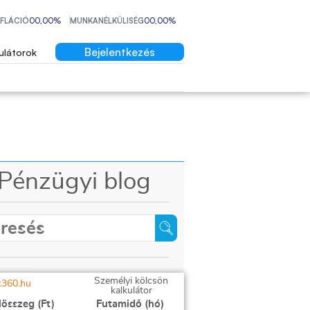
NFLÁCIÓ
00,00%
MUNKANÉLKÜLISÉG
00,00%
Bejelentkezés
ulátorok
Pénzügyi blog
Személyi kölcsön
kalkulátor
lösszeg (Ft)
Futamidő (hó)