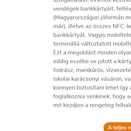
szolgáltatást. Innentől kezdve
vendégek bankkártyáit, feltév
(Magyarországon jóformán mi
már), illetve az összes NFC-k
bankkártyát. Vagyis mobiltelef
terminállá változtatott mobil
Ezt a megoldást minden olyan
eddig eszébe se jutott a kárty
fodrász, manikűrös, vízvezet
iskolai karácsonyi vásáron, v
könnyen biztosítani lehet így
foglalkoznia senkinek, hogy 
mit kezdjen a rengeteg felha
A teljes 