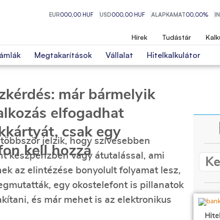
EUR
000,00 HUF
USD
000,00 HUF
ALAPKAMAT
00,00%
I
Hírek
Tudástár
Kalk
ámlák
Megtakarítások
Vállalat
Hitelkalkulátor
zkérdés: már bármelyik
alkozás elfogadhat
kkártyát, csak egy
 többször jelzik, hogy szívesebben
fon kell hozzá
nt készpénzben vagy átutalással, ami
ek az elintézése bonyolult folyamat lesz,
gmutatták, egy okostelefont is pillanatok
akítani, és már mehet is az elektronikus
Hite