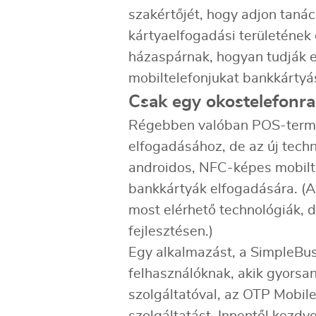
szakértőjét, hogy adjon taná
kártyaelfogadási területének 
házaspárnak, hogyan tudják e
mobiltelefonjukat bankkártyá
Csak egy okostelefonr
Régebben valóban POS-terminá
elfogadásához, de az új tec
androidos, NFC-képes mobilte
bankkártyák elfogadására. (
most elérhető technológiák, d
fejlesztésen.)
Egy alkalmazást, a SimpleBusi
felhasználóknak, akik gyorsan
szolgáltatóval, az OTP Mobile