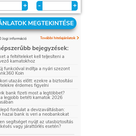
+
+
-
ÁNLATOK MEGTEKINTÉSE
További hitelajánlatok
 Jogi információ
épszerűbb bejegyzések:
et a feltételeket kell teljesíteni a
vező kamatokhoz
új funkcióval indítja a nyári szezont
ank360 Koin
kori utazás előtt: ezekre a biztosítási
ételekre érdemes figyelni
ik bank fizeti most a legtöbbet?
 a legjobb betéti kamatok 2026
iusában
epő fordulat a devizaváltásban:
 hazai bank is veri a neobankokat
en segítséget nyújt az utasbiztosítás
tkésés vagy járattörlés esetén?