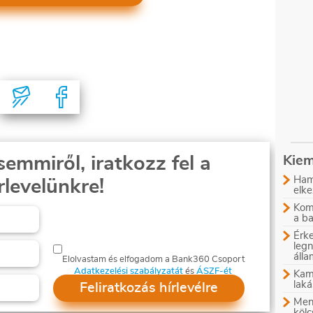
semmiről, iratkozz fel a
Kiem
Ham
rlevelünkre!
elke
Komb
a b
Érke
leg
áll
Elolvastam és elfogadom a Bank360 Csoport
Adatkezelési szabályzatát
és
ÁSZF-ét
Kam
laká
Feliratkozás hírlevélre
Menn
kölc