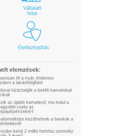
Vállalati
hitel
Életbiztosítás
elt elemzések:
arosan itt a nyár, érdemes
zdeni a lakásfelújítást
ival túráztatják a betéti kamatokat
ankok
zik az újabb kamateső, ma indul a
nagyobb csata az
ampapírpénzekért
atemelésbe kezdhetnek a bankok a
shiteleknél
yibe kerül 2 millió forintos személyi
sön 3 évre?