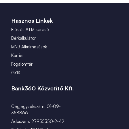
 (2)
január (2)
 (1)
Hasznos Linkek
Fiók és ATM kereső
Bérkalkulátor
MNB Alkalmazások
Karrier
Fogalomtár
GYIK
Bank360 Közvetítő Kft.
Cégjegyzékszám: 01-09-
358866
Adószám: 27955350-2-42