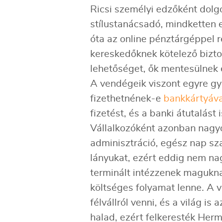
Ricsi személyi edzőként dolgo
stílustanácsadó, mindketten e
óta az online pénztárgéppel 
kereskedőknek kötelező biztos
lehetőséget, ők mentesülnek e
A vendégeik viszont egyre g
fizethetnének-e
bankkártyáva
fizetést, és a banki átutalást
Vállalkozóként azonban nagyo
adminisztráció, egész nap sza
lányukat, ezért eddig nem nag
terminált intézzenek magukna
költséges folyamat lenne. A
félvállról venni, és a világ is
halad, ezért felkeresték Her