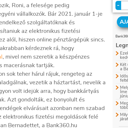
-
zik, Roni, a felesége pedig
gyéni vállalkozók. Bár 2021. január 1-je
AJ
rendelkező szolgáltatóknak és
ítaniuk az elektronikus fizetési
Bank360
z alól, hiszen online pénztárgépük sincs.
Legn
yakrabban kérdeznek rá, hogy
Ezek
l
, mivel nem szeretik a készpénzes
ked
 is macerásnak tartják.
Két 
a B
n sok teher hárul rájuk, rengeteg az
Idős
felt
ladgálnak, vezetik a háztartást, nevelik a
Mely
yon volt idejük arra, hogy bankkártyás
Íme
jún
k. Azt gondolták, ez bonyolult és
Megl
 vendégek elvárásait azonban nem szabad
több
Mily
 az elektronikus fizetési megoldások felé
jára
man Bernadettet, a Bank360.hu