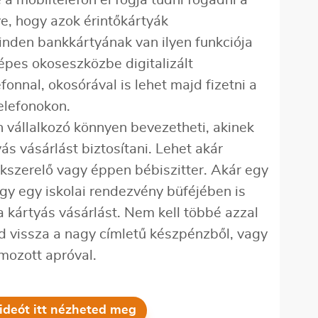
 a mobiltelefon el fogja tudni fogadni a
e, hogy azok érintőkártyák
nden bankkártyának van ilyen funkciója
épes okoseszközbe digitalizált
onnal, okosórával is lehet majd fizetni a
telefonokon.
 vállalkozó könnyen bevezetheti, akinek
ás vásárlást biztosítani. Lehet akár
ékszerelő vagy éppen bébiszitter. Akár egy
agy egy iskolai rendezvény büféjében is
 a kártyás vásárlást. Nem kell többé azzal
ad vissza a nagy címletű készpénzből, vagy
lmozott apróval.
videót itt nézheted meg