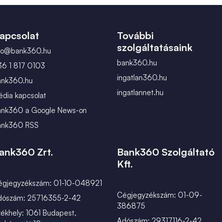
február
március
apcsolat
További
szolgáltatásaink
nfo@bank360.hu
bank360.hu
36 1 817 0103
ingatlan360.hu
ank360.hu
ingatlannet.hu
dia kapcsolat
ank360 a Google News-on
ank360 RSS
ank360 Zrt.
Bank360 Szolgáltató
Kft.
égjegyzékszám: 01-10-048921
Cégjegyzékszám: 01-09-
dószám: 25716355-2-42
386875
ékhely: 1061 Budapest,
Adószám: 29317116-2-42