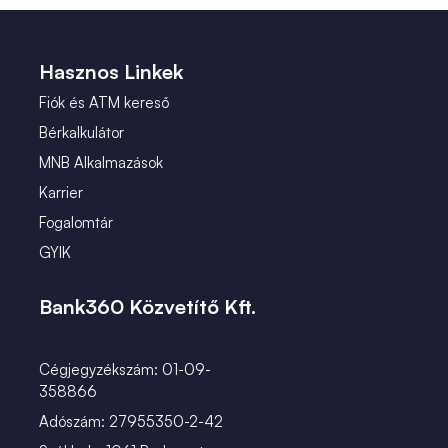
 (2)
január (2)
 (1)
Hasznos Linkek
Fiók és ATM kereső
Bérkalkulátor
MNB Alkalmazások
Karrier
Fogalomtár
GYIK
Bank360 Közvetítő Kft.
Cégjegyzékszám: 01-09-
358866
Adószám: 27955350-2-42