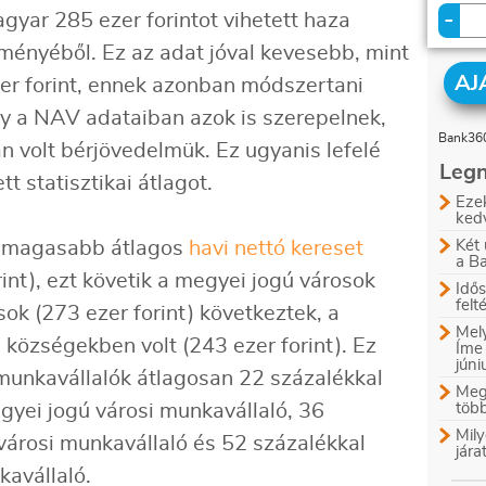
-
gyar 285 ezer forintot vihetett haza
eményéből. Ez az adat jóval kevesebb, mint
AJ
zer forint, ennek azonban módszertani
gy a NAV adataiban azok is szerepelnek,
Bank360
volt bérjövedelmük. Ez ugyanis lefelé
Legn
 statisztikai átlagot.
Ezek
ked
legmagasabb átlagos
havi nettó kereset
Két 
a B
int), ezt követik a megyei jogú városok
Idős
felt
sok (273 ezer forint) következtek, a
Mely
községekben volt (243 ezer forint). Ez
Íme
jún
 munkavállalók átlagosan 22 százalékkal
Megl
gyei jogú városi munkavállaló, 36
több
Mily
városi munkavállaló és 52 százalékkal
jára
kavállaló.