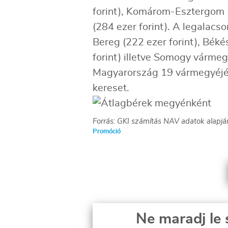
forint), Komárom-Esztergom 
(284 ezer forint). A legalac
Bereg (222 ezer forint), Béké
forint) illetve Somogy vármeg
Magyarország 19 vármegyéjébő
kereset.
Forrás: GKI számítás NAV adatok alapjá
Promóció
Ne maradj le 