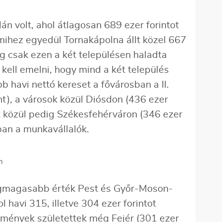
n volt, ahol átlagosan 689 ezer forintot
mihez egyedül Tornakápolna állt közel 667
lag csak ezen a két településen haladta
 kell emelni, hogy mind a két település
b havi nettó kereset a fővárosban a II.
int), a városok közül Diósdon (436 ezer
ok közül pedig Székesfehérváron (346 ezer
bban a munkavállalók.
n
egmagasabb érték Pest és Győr-Moson-
 havi 315, illetve 304 ezer forintot
mények születettek még Fejér (301 ezer