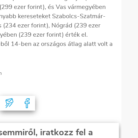
(299 ezer forint), és Vas vármegyében
sonyabb kereseteket Szabolcs-Szatmár-
s (234 ezer forint), Nógrád (239 ezer
yében (239 ezer forint) érték el.
l 14-ben az országos átlag alatt volt a
n
semmiről, iratkozz fel a