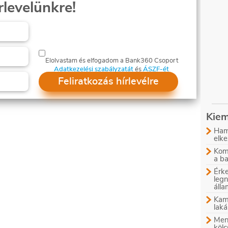
rlevelünkre!
Elolvastam és elfogadom a Bank360 Csoport
Adatkezelési szabályzatát
és
ÁSZF-ét
Feliratkozás hírlevélre
Kiem
Ham
elke
Komb
a b
Érke
leg
áll
Kam
laká
Menn
kölc