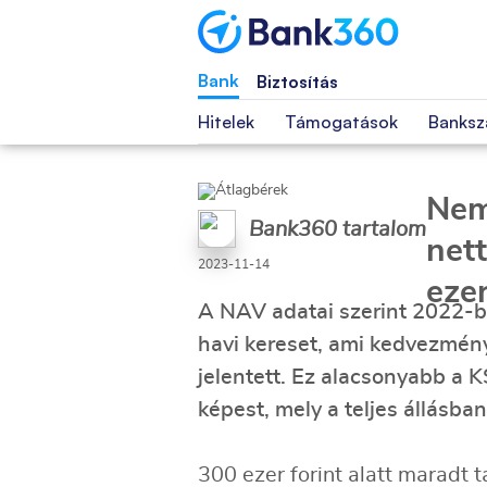
Bank
Biztosítás
Hitelek
Támogatások
Banksz
Nem
Bank360 tartalom
net
2023-11-14
ezer
A NAV adatai szerint 2022-be
havi kereset, ami kedvezmény
jelentett. Ez alacsonyabb a K
képest, mely a teljes állásban
300 ezer forint alatt maradt 