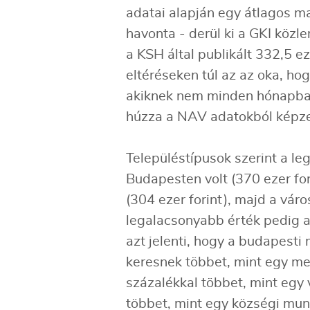
adatai alapján egy átlagos ma
havonta - derül ki a GKI közl
a KSH által publikált 332,5 e
eltéréseken túl az az oka, ho
akiknek nem minden hónapban 
húzza a NAV adatokból képzett
Településtípusok szerint a 
Budapesten volt (370 ezer for
(304 ezer forint), majd a váro
legalacsonyabb érték pedig a 
azt jelenti, hogy a budapesti
keresnek többet, mint egy me
százalékkal többet, mint egy 
többet, mint egy községi mun