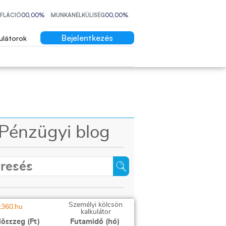
NFLÁCIÓ
00,00%
MUNKANÉLKÜLISÉG
00,00%
Bejelentkezés
ulátorok
Pénzügyi blog
Személyi kölcsön
kalkulátor
lösszeg (Ft)
Futamidő (hó)