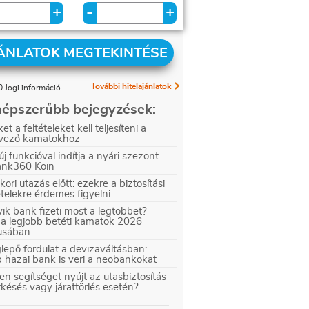
+
+
-
ÁNLATOK MEGTEKINTÉSE
További hitelajánlatok
 Jogi információ
épszerűbb bejegyzések:
et a feltételeket kell teljesíteni a
vező kamatokhoz
új funkcióval indítja a nyári szezont
ank360 Koin
kori utazás előtt: ezekre a biztosítási
ételekre érdemes figyelni
ik bank fizeti most a legtöbbet?
 a legjobb betéti kamatok 2026
iusában
epő fordulat a devizaváltásban:
 hazai bank is veri a neobankokat
en segítséget nyújt az utasbiztosítás
tkésés vagy járattörlés esetén?