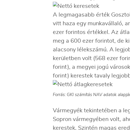
A legmagasabb érték Gosztolá
vitt haza egy munkavállaló, a
ezer forintos értékkel. Az át
meg a 600 ezer forintot, de ki
alacsony lélekszámú. A legjob
kerületben volt (568 ezer for
forint), a megyei jogú város
forint) kerestek tavaly legjo
Forrás: GKI számítás NAV adatok alapjá
Vármegyék tekintetében a l
Sopron vármegyében volt, ahol
kerestek. Szintén magas ered