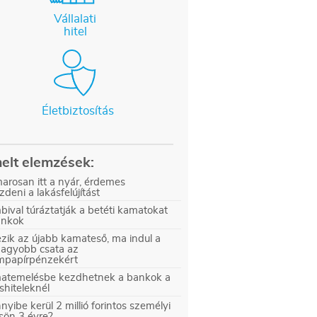
Vállalati
hitel
Életbiztosítás
elt elemzések:
arosan itt a nyár, érdemes
zdeni a lakásfelújítást
ival túráztatják a betéti kamatokat
ankok
zik az újabb kamateső, ma indul a
nagyobb csata az
ampapírpénzekért
atemelésbe kezdhetnek a bankok a
shiteleknél
yibe kerül 2 millió forintos személyi
sön 3 évre?