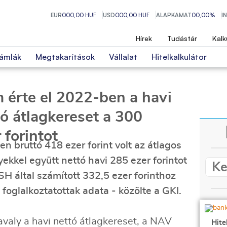
EUR
000,00 HUF
USD
000,00 HUF
ALAPKAMAT
00,00%
I
Hírek
Tudástár
Kalk
ámlák
Megtakarítások
Vállalat
Hitelkalkulátor
 érte el 2022-ben a havi
tó átlagkereset a 300
 forintot
n bruttó 418 ezer forint volt az átlagos
ekkel együtt nettó havi 285 ezer forintot
SH által számított 332,5 ezer forinthoz
 foglalkoztatottak adata - közölte a GKI.
tavaly a havi nettó átlagkereset, a NAV
Hite