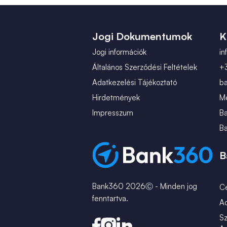
Jogi Dokumentumok
K
Jogi információk
i
Általános Szerződési Feltételek
+
Adatkezelési Tájékoztató
b
Hirdetmények
Mé
Impresszum
B
B
B
Bank360 2026Ⓒ - Minden jog
C
fenntartva.
A
Sz