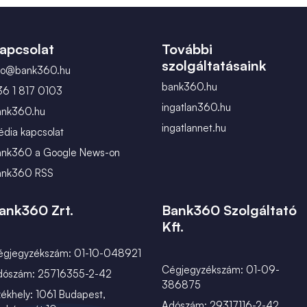
február
március
apcsolat
További
szolgáltatásaink
nfo@bank360.hu
bank360.hu
36 1 817 0103
ingatlan360.hu
ank360.hu
ingatlannet.hu
dia kapcsolat
ank360 a Google News-on
ank360 RSS
ank360 Zrt.
Bank360 Szolgáltató
Kft.
égjegyzékszám: 01-10-048921
Cégjegyzékszám: 01-09-
dószám: 25716355-2-42
386875
ékhely: 1061 Budapest,
Adószám: 29317116-2-42