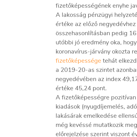
fizetőképességének enyhe jav
A lakosság pénzügyi helyzetét
értéke az előző negyedévhez 
összehasonlításban pedig 16
utóbbi jó eredmény oka, hogy
koronavírus-járvány okozta r
fizetőképessége
tehát elkezde
a 2019-20-as szintet azonba
negyedévében az index 49,17 
értéke 45,24 pont.
A fizetőképességre pozitívan h
kiadások (nyugdíjemelés, adó
lakásárak emelkedése ellens
még kevéssé mutatkozik meg 
előrejelzése szerint viszont 