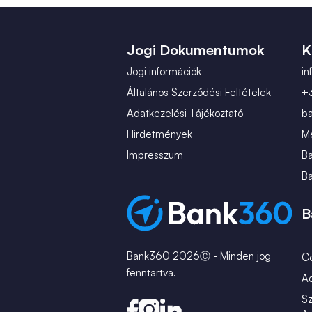
Jogi Dokumentumok
K
Jogi információk
i
Általános Szerződési Feltételek
+
Adatkezelési Tájékoztató
b
Hirdetmények
Mé
Impresszum
B
B
B
Bank360 2026Ⓒ - Minden jog
C
fenntartva.
A
Sz