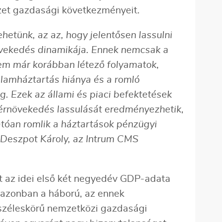
zet gazdasági következményeit.
hetünk, az az, hogy jelentősen lassulni
vekedés dinamikája. Ennek nemcsak a
em már korábban létező folyamatok,
llamháztartás hiánya és a romló
. Ezek az állami és piaci befektetések
érnövekedés lassulását eredményezhetik,
tóan romlik a háztartások pénzügyi
 Deszpot Károly, az Intrum CMS
t az idei első két negyedév GDP-adata
 azonban a háború, az ennek
széleskörű nemzetközi gazdasági