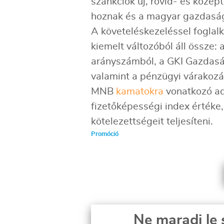
szankciók új, rövid- és közé
hoznak és a magyar gazdaságr
A követeléskezeléssel foglal
kiemelt változóból áll össze:
arányszámból, a GKI Gazdaság
valamint a pénzügyi várakozá
MNB
kamatokra
vonatkozó ad
fizetőképességi index értéke,
kötelezettségeit teljesíteni.
Promóció
Ne maradj le 