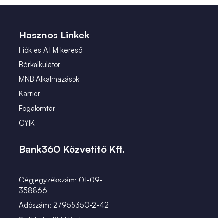
 (2)
január (2)
 (1)
Hasznos Linkek
Fiók és ATM kereső
Bérkalkulátor
MNB Alkalmazások
Karrier
Fogalomtár
GYIK
Bank360 Közvetítő Kft.
Cégjegyzékszám: 01-09-
358866
Adószám: 27955350-2-42