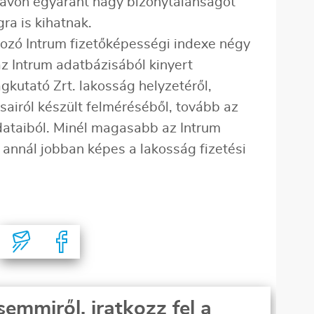
ptávon egyaránt nagy bizonytalanságot
a is kihatnak.
kozó Intrum fizetőképességi indexe négy
 az Intrum adatbázisából kinyert
kutató Zrt. lakosság helyzetéről,
sairól készült felméréséből, tovább az
ataiból. Minél magasabb az Intrum
 annál jobban képes a lakosság fizetési
semmiről, iratkozz fel a