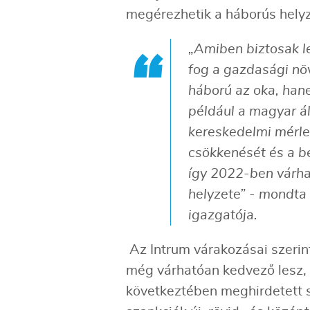
megérezhetik a háborús hely
„Amiben biztosak le
fog a gazdasági nö
háború az oka, han
például a magyar á
kereskedelmi mérleg
csökkenését és a b
így 2022-ben várha
helyzete” - mondta
igazgatója.
Az Intrum várakozásai szerin
még várhatóan kedvező lesz,
következtében meghirdetett 