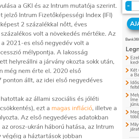
-
ulása a GKI és az Intrum mutatója szerint.
 jelző Intrum Fizetőképességi Index (IFI)
AJ
képest 2 százalékkal nőtt, éves
 százalékos volt a növekedés mértéke. Az
Bank360
 a 2021-es első negyedév volt a
Legn
ecesszió mélypontja. A lakosság
Ezek
tt helyreállni a járvány okozta sokk után,
ked
n még nem érte el. 2020 első
Két 
a B
ponton állt, az idei első negyedéves
Idős
felt
Mely
atottak az állami szociális és jóléti
Íme
jún
csökkentés), ezt a
magas infláció
, illetve a
Megl
úlyozta. Az első negyedéves adatokban
több
Mily
az orosz-ukrán háború hatása, az Intrum
jára
év végéig a háztartások jobban