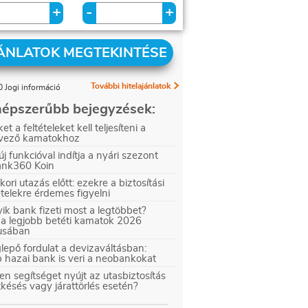
+
+
-
ÁNLATOK MEGTEKINTÉSE
További hitelajánlatok
 Jogi információ
épszerűbb bejegyzések:
et a feltételeket kell teljesíteni a
vező kamatokhoz
új funkcióval indítja a nyári szezont
ank360 Koin
kori utazás előtt: ezekre a biztosítási
ételekre érdemes figyelni
ik bank fizeti most a legtöbbet?
 a legjobb betéti kamatok 2026
iusában
epő fordulat a devizaváltásban:
 hazai bank is veri a neobankokat
en segítséget nyújt az utasbiztosítás
tkésés vagy járattörlés esetén?