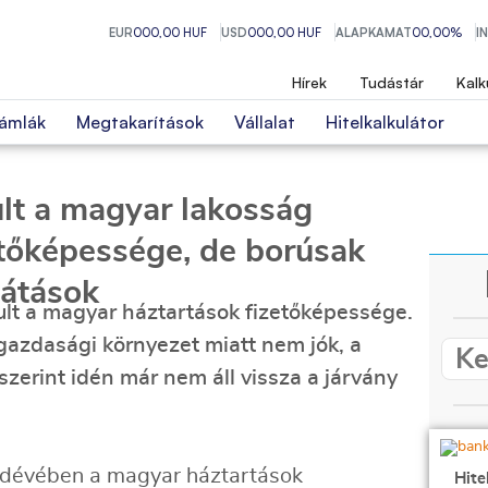
EUR
000,00 HUF
USD
000,00 HUF
ALAPKAMAT
00,00%
I
Hírek
Tudástár
Kalk
ámlák
Megtakarítások
Vállalat
Hitelkalkulátor
ult a magyar lakosság
etőképessége, de borúsak
látások
lt a magyar háztartások fizetőképessége.
azdasági környezet miatt nem jók, a
zerint idén már nem áll vissza a járvány
edévében a magyar háztartások
Hite