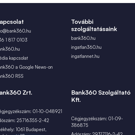
február
március
apcsolat
További
szolgáltatásaink
nfo@bank360.hu
bank360.hu
36 1 817 0103
ingatlan360.hu
ank360.hu
ingatlannet.hu
dia kapcsolat
ank360 a Google News-on
ank360 RSS
ank360 Zrt.
Bank360 Szolgáltató
Kft.
égjegyzékszám: 01-10-048921
Cégjegyzékszám: 01-09-
dószám: 25716355-2-42
386875
ékhely: 1061 Budapest,
Adószám: 29317116-2-42