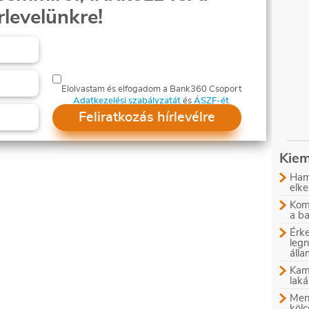
rlevelünkre!
Elolvastam és elfogadom a Bank360 Csoport
Adatkezelési szabályzatát
és
ÁSZF-ét
Feliratkozás hírlevélre
Kiem
Ham
elke
Komb
a b
Érke
leg
áll
Kam
laká
Menn
kölc