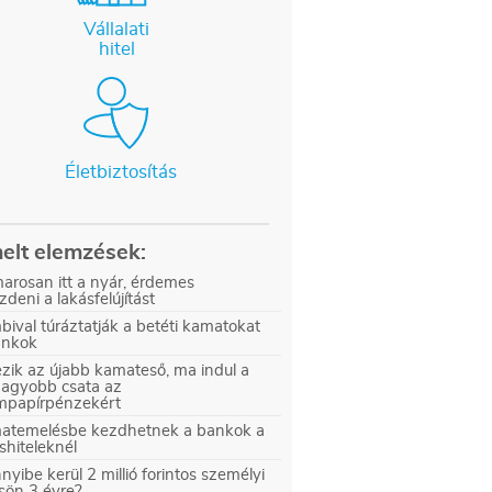
Vállalati
hitel
Életbiztosítás
elt elemzések:
arosan itt a nyár, érdemes
zdeni a lakásfelújítást
ival túráztatják a betéti kamatokat
ankok
zik az újabb kamateső, ma indul a
nagyobb csata az
ampapírpénzekért
atemelésbe kezdhetnek a bankok a
shiteleknél
yibe kerül 2 millió forintos személyi
sön 3 évre?