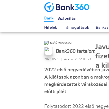
Bank
Biztosítás
Hitelek
Támogatások
Banksz
Jav
Bank360 tartalom
fiz
2022-05-16
|
Frissítve: 2022-05-23
a ki
2022 első negyedévében javu
A kilátások azonban a makrog
megkérdezettek várakozásai s
előtti jólét.
Folytatódott 2022 első negy