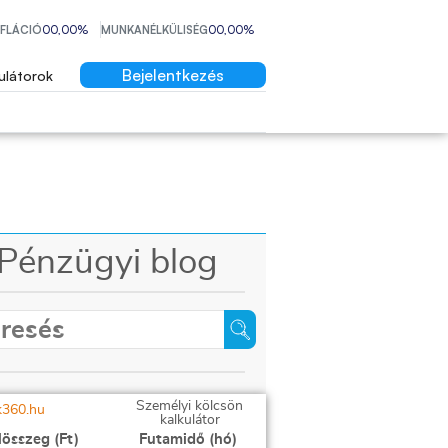
NFLÁCIÓ
00,00%
MUNKANÉLKÜLISÉG
00,00%
Bejelentkezés
ulátorok
Pénzügyi blog
Személyi kölcsön
kalkulátor
lösszeg (Ft)
Futamidő (hó)