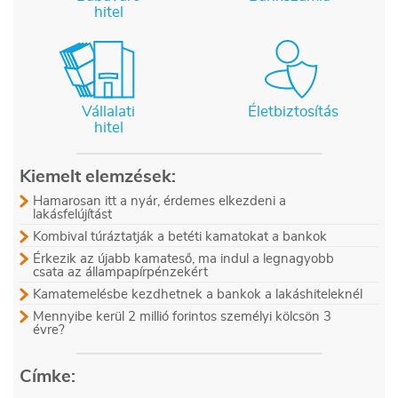
hitel
Vállalati
Életbiztosítás
hitel
Kiemelt elemzések:
Hamarosan itt a nyár, érdemes elkezdeni a
lakásfelújítást
Kombival túráztatják a betéti kamatokat a bankok
Érkezik az újabb kamateső, ma indul a legnagyobb
csata az állampapírpénzekért
Kamatemelésbe kezdhetnek a bankok a lakáshiteleknél
Mennyibe kerül 2 millió forintos személyi kölcsön 3
évre?
Címke: