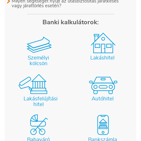
Milyen segítséget nyújt az utasbiztosítás járatkésés
vagy járattörlés esetén?
Banki kalkulátorok:
Személyi
Lakáshitel
kölcsön
Lakásfelújítási
Autóhitel
hitel
Babaváró
Bankszámla