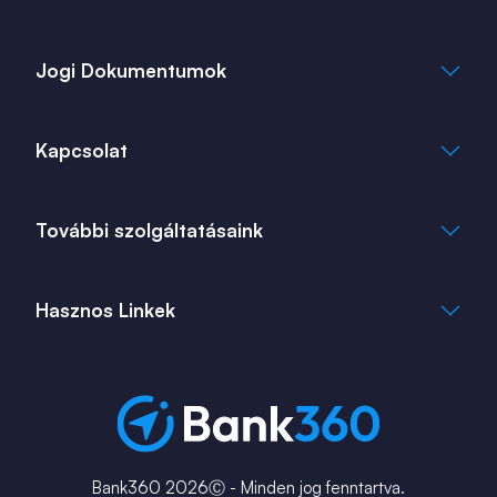
Jogi Dokumentumok
Általános Szerződési Feltételek
Kapcsolat
Adatkezelési Tájékoztató
Cookie Tájékoztató
info@bank360.hu
További szolgáltatásaink
+36 1 817 0103
bank360.hu
bank360.hu
Hasznos Linkek
ingatlan360.hu
ingatlannet.hu
Fiók és ATM kereső
Bérkalkulátor
MNB Alkalmazások
Karrier
Bank360 2026Ⓒ - Minden jog fenntartva.