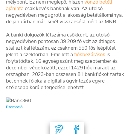
mélypont. Ez nem meglepő, hiszen
vonzó betéti
ajánlata
csak kevés banknak van. Az utolsó
negyedévben megugrott a lakosság betétállománya,
de januárban már ismét visszaesést mért az MNB.
A banki dolgozók létszáma csökkent, az utolsó
negyedévben pontosan 39 209 fő volt az átlagos
statisztikai létszám, ez csaknem 550 fős leépítést
jelent a szektorban. Emellett a
fiókbezárások
is
folytatódtak, 16 egység szűnt meg szeptember és
december vége között, ezzel 1429 fiók maradt az
országban. 2023-ban összesen 81 bankfiókot zártak
be, ennek fő oka a digitális ügyintézés egyre
szélesebb körű elterjedése lehetett.
Promóció