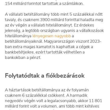
154 milliárd forintot tartottak a számláikon.
A vállalati betétállomány több mint 5 százalékkal nőtt
tavaly, és csaknem 3900 milliárd forinttal haladta meg
az év végén a vállalati hitelállományt. Ez érdekes
jelenség, a legtöbb országban ugyanis a vállalkozások
hitelállománya
lényegesen nagyobb
a
betétállományaiknál. Magyarországon viszont 2023-
ban extra magas kamatot is kaphattak a cégek a
bankbetétjeikre, ezért tartották vélhetően a
bankokban a pénzt.
Folytatódtak a fiókbezárások
A háztartások betétállománya az év folyamán
csaknem 6 százalékkal csökkent. A harmadik
negyedév végén volt a legalacsonyabb, akkor 11 801
milliárd forint volt a volumen, ami több mint kétéves