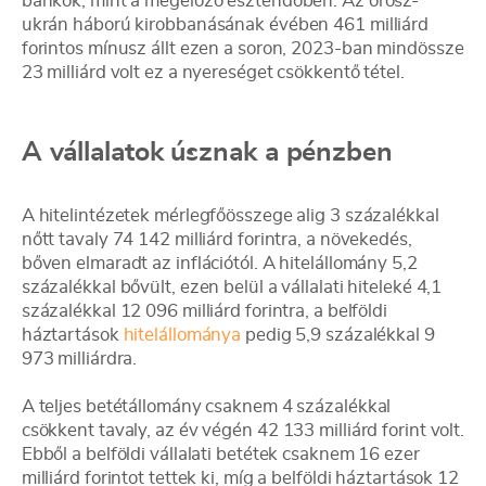
bankok, mint a megelőző esztendőben. Az orosz-
ukrán háború kirobbanásának évében 461 milliárd
forintos mínusz állt ezen a soron, 2023-ban mindössze
23 milliárd volt ez a nyereséget csökkentő tétel.
A vállalatok úsznak a pénzben
A hitelintézetek mérlegfőösszege alig 3 százalékkal
nőtt tavaly 74 142 milliárd forintra, a növekedés,
bőven elmaradt az inflációtól. A hitelállomány 5,2
százalékkal bővült, ezen belül a vállalati hiteleké 4,1
százalékkal 12 096 milliárd forintra, a belföldi
háztartások
hitelállománya
pedig 5,9 százalékkal 9
973 milliárdra.
A teljes betétállomány csaknem 4 százalékkal
csökkent tavaly, az év végén 42 133 milliárd forint volt.
Ebből a belföldi vállalati betétek csaknem 16 ezer
milliárd forintot tettek ki, míg a belföldi háztartások 12