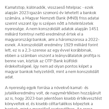
Kamatstop, különadók, visszaeső hitelpiac - ezek
alapján 2023 igazán szomorú év lehetett a bankok
számára, a Magyar Nemzeti Bank (MNB) friss adatai
szerint viszont így is szépen nőtt a hitelintézetek
nyeresége. A nem konszolidált adatok alapján 1451
milliárd forintnyi nettó eredményt értek el a
magyarországi bankok, ami a háromszorosa a 2022-
esnek. A konszolidált eredmény 1929 milliárd forint
lett, ez is a 2,3-szerese az egy évvel korábbinak,
ebben a számban viszont a leányvállalatok profitja is
benne van, köztük az OTP Bank külföldi
érdekeltségeié, így nem ad olyan pontos képet a
magyar bankok helyzetéről, mint a nem konszolidált
adat.
A nyereség egyik forrása a növekvő kamat- és
jutalékeredmény volt, de nagymértékben hozzájárult
az is, hogy 2023-ban jelentősen kisebb értékvesztést
könyveltek el, és kisebb céltartalékos képeztek a