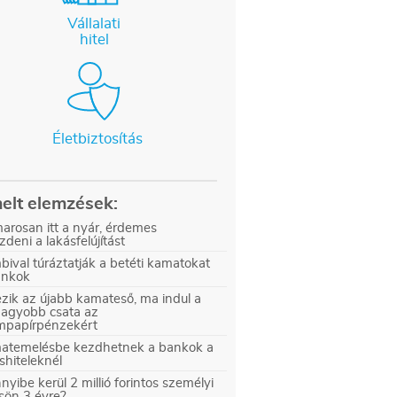
Vállalati
hitel
Életbiztosítás
elt elemzések:
arosan itt a nyár, érdemes
zdeni a lakásfelújítást
ival túráztatják a betéti kamatokat
ankok
zik az újabb kamateső, ma indul a
nagyobb csata az
ampapírpénzekért
atemelésbe kezdhetnek a bankok a
shiteleknél
yibe kerül 2 millió forintos személyi
sön 3 évre?