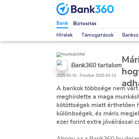
Bank
Biztosítás
Hitelek
Támogatások
Banksz
Már
Bank360 tartalom
hog
2025-01-01
|
Frissítve: 2025-02-13
adh
A bankok többsége nem várt 
meghirdette a maga munkáshit
kötöttségek miatt érthetően
különbségek, és máris megjel
ezer forint extra jóváírással cs
Ahogy az a Bank360.hu dece