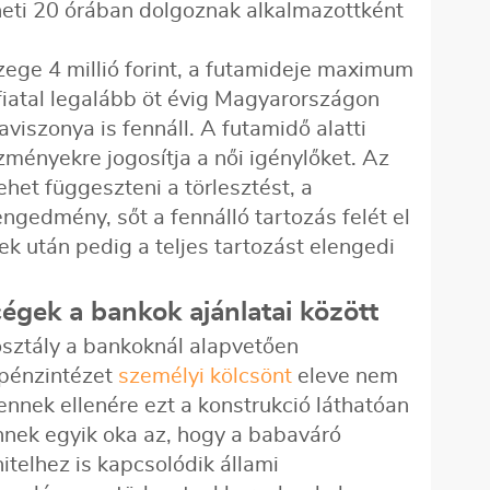
heti 20 órában dolgoznak alkalmazottként
ege 4 millió forint, a futamideje maximum
fiatal legalább öt évig Magyarországon
viszonya is fennáll. A futamidő alatti
ményekre jogosítja a női igénylőket. Az
ehet függeszteni a törlesztést, a
engedmény, sőt a fennálló tartozás felét el
k után pedig a teljes tartozást elengedi
gek a bankok ajánlatai között
osztály a bankoknál alapvetően
 pénzintézet
személyi kölcsönt
eleve nem
 ennek ellenére ezt a konstrukció láthatóan
Ennek egyik oka az, hogy a babaváró
telhez is kapcsolódik állami