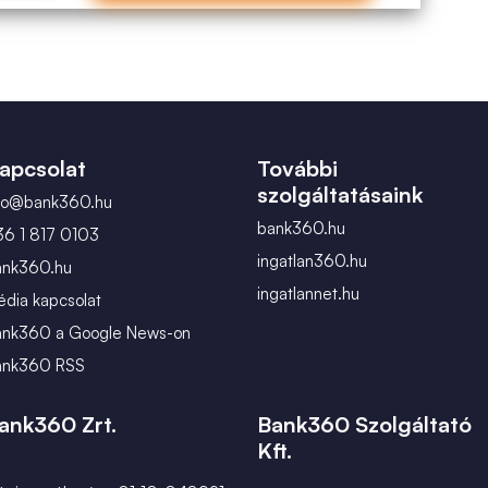
apcsolat
További
szolgáltatásaink
nfo@bank360.hu
bank360.hu
36 1 817 0103
ingatlan360.hu
ank360.hu
ingatlannet.hu
dia kapcsolat
ank360 a Google News-on
ank360 RSS
ank360 Zrt.
Bank360 Szolgáltató
Kft.