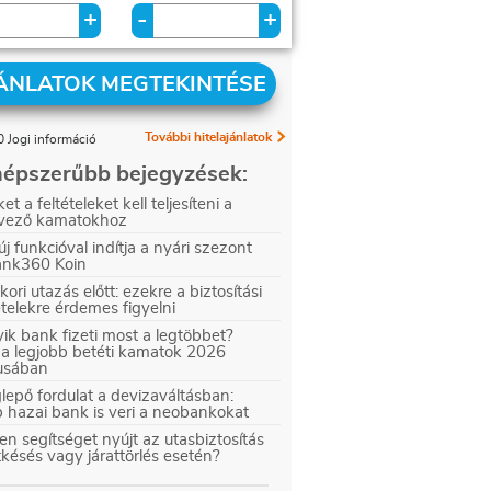
+
+
-
ÁNLATOK MEGTEKINTÉSE
További hitelajánlatok
 Jogi információ
épszerűbb bejegyzések:
et a feltételeket kell teljesíteni a
vező kamatokhoz
új funkcióval indítja a nyári szezont
ank360 Koin
kori utazás előtt: ezekre a biztosítási
ételekre érdemes figyelni
ik bank fizeti most a legtöbbet?
 a legjobb betéti kamatok 2026
iusában
epő fordulat a devizaváltásban:
 hazai bank is veri a neobankokat
en segítséget nyújt az utasbiztosítás
tkésés vagy járattörlés esetén?