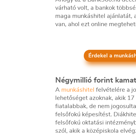
várható volt, a bankok többs
maga munkáshitel ajánlatát, a
van, ahol ezt online megtehet
Érdekel a munkáshi
Négymillió forint kam
A
munkáshitel
felvételére a j
lehetőséget azoknak, akik 17
fiatalabbak, de nem jogosulta
felsőfokú képesítést. Diákhit
felsőfokú oktatási intézmény
szól, akik a középiskola elv