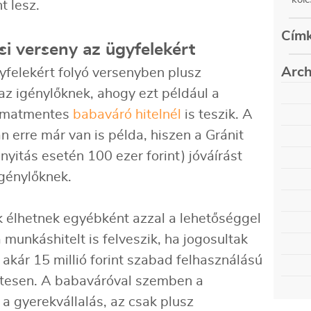
nt lesz.
Címk
ási verseny az ügyfelekért
Arch
yfelekért folyó versenyben plusz
 az igénylőknek, ahogy ezt például a
auguszt
kamatmentes
babaváró hitelnél
is teszik. A
május (
decemb
február
 erre már van is példa, hiszen a Gránit
szepte
decemb
június 
nyitás esetén 100 ezer forint) jóváírást
szepte
március
decemb
június 
igénylőknek.
szepte
március
decemb
június 
szepte
március
decemb
 élhetnek egyébként azzal a lehetőséggel
június 
szepte
március
decemb
a munkáshitelt is felveszik, ha jogosultak
június 
szepte
március
decemb
 akár 15 millió forint szabad felhasználású
június 
szepte
március
decemb
tesen. A babaváróval szemben a
június 
szepte
március
decemb
a gyerekvállalás, az csak plusz
június (
szepte