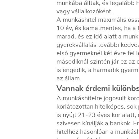
munkába álltak, és legalább 
vagy vállalkozóként.
A munkáshitel maximális össz
10 év, és kamatmentes, ha a 
marad, és ez idő alatt a munka
gyerekvállalás további kedvez
első gyermeknél két évre fel l
másodiknál szintén jár ez az 
is engedik, a harmadik gyerme
az állam.
Vannak érdemi különbsé
A munkáshitelre jogosult kor
korlátozottan hitelképes, sok
is nyújt 21-23 éves kor alatt,
szívesen kínálják a bankok. 
hitelhez hasonlóan a munkáshi