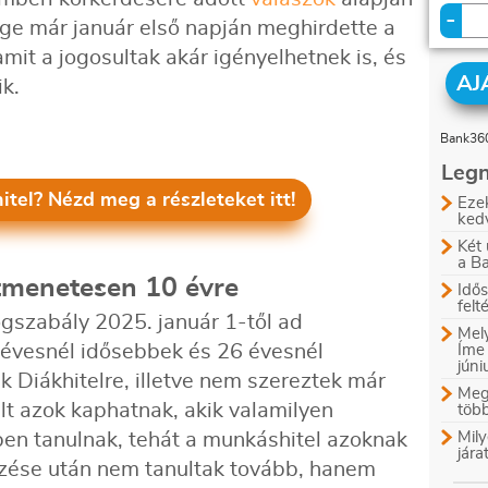
-
ége már január első napján meghirdette a
mit a jogosultak akár igényelhetnek is, és
AJ
ik.
Bank360
Legn
tel? Nézd meg a részleteket itt!
Ezek
ked
Két 
a B
atmenetesen 10 évre
Idős
felt
ogszabály 2025. január 1-től ad
Mely
 évesnél idősebbek és 26 évesnél
Íme
jún
k Diákhitelre, illetve nem szereztek már
Megl
elt azok kaphatnak, akik valamilyen
több
ben tanulnak, tehát a munkáshitel azoknak
Mily
jára
égzése után nem tanultak tovább, hanem