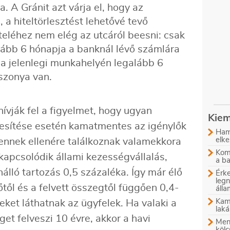
. A Gránit azt várja el, hogy az
 a hiteltörlesztést lehetővé tevő
léhez nem elég az utcáról beesni: csak
lább 6 hónapja a banknál lévő számlára
 a jelenlegi munkahelyén legalább 6
szonya van.
ívják fel a figyelmet, hogy ugyan
Kiem
ljesítése esetén kamatmentes az igénylők
Ham
elke
ennek ellenére találkoznak valamekkora
Komb
kapcsolódik állami kezességvállalás,
a b
nálló tartozás 0,5 százaléka. Így már élő
Érke
leg
től és a felvett összegtől függően 0,4-
áll
Kam
ket láthatnak az ügyfelek. Ha valaki a
laká
eget felveszi 10 évre, akkor a havi
Menn
kölc