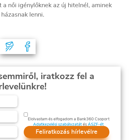
február
a női igénylőknek az új hitelnél, aminek
március
 házasnak lenni.
semmiről, iratkozz fel a
rlevelünkre!
Elolvastam és elfogadom a Bank360 Csoport
Adatkezelési szabályzatát
és
ÁSZF-ét
Feliratkozás hírlevélre