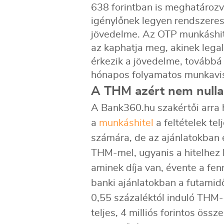
638 forintban is meghatározva
igénylőnek legyen rendszeres,
jövedelme. Az OTP munkáshite
az kaphatja meg, akinek lega
érkezik a jövedelme, továbbá
hónapos folyamatos munkavi
A THM azért nem nulla
A Bank360.hu szakértői arra h
a
munkáshitel
a feltételek te
számára, de az ajánlatokban 
THM-mel, ugyanis a hitelhez 
aminek díja van, évente a fen
banki ajánlatokban a futamidő
0,55 százaléktól induló THM-e
teljes, 4 milliós forintos össz