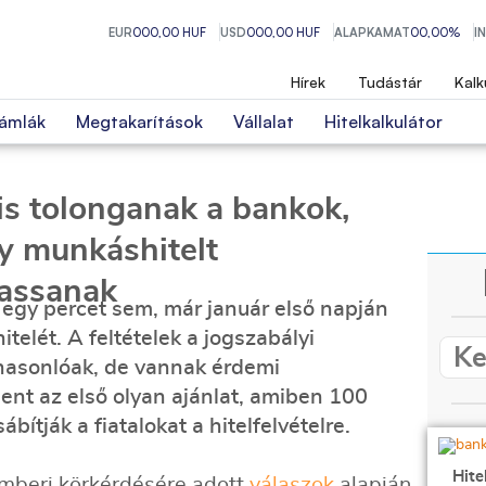
EUR
000,00 HUF
USD
000,00 HUF
ALAPKAMAT
00,00%
I
Hírek
Tudástár
Kalk
ámlák
Megtakarítások
Vállalat
Hitelkalkulátor
is tolonganak a bankok,
y munkáshitelt
assanak
egy percet sem, már január első napján
elét. A feltételek a jogszabályi
 hasonlóak, de vannak érdemi
ent az első olyan ajánlat, amiben 100
ábítják a fiatalokat a hitelfelvételre.
Hite
mberi körkérdésére adott
válaszok
alapján