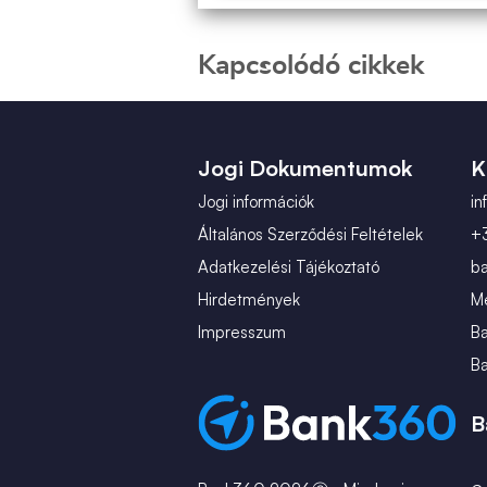
Kapcsolódó cikkek
Jogi Dokumentumok
K
Jogi információk
i
Általános Szerződési Feltételek
+
Adatkezelési Tájékoztató
b
Hirdetmények
Mé
Impresszum
B
B
B