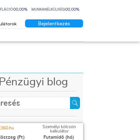
NFLÁCIÓ
00,00%
MUNKANÉLKÜLISÉG
00,00%
Bejelentkezés
ulátorok
Pénzügyi blog
Személyi kölcsön
kalkulátor
lösszeg (Ft)
Futamidő (hó)