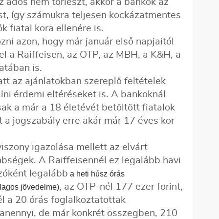
z adós nem törleszt, akkor a bankok az
st, így számukra teljesen kockázatmentes
 fiatal kora ellenére is.
zni azon, hogy már január első napjaitól
el a Raiffeisen, az OTP, az MBH, a K&H, a
latában is.
tt az ajánlatokban szereplő feltételek
lni érdemi eltéréseket is. A bankoknál
sak a már a 18 életévét betöltött fiatalok
ott a jogszabály erre akár már 17 éves kor
szony igazolása mellett az elvárt
bségek. A Raiffeisennél ez legalább havi
ozóként legalább
a heti húsz órás
, az OTP-nél 177 ezer forint,
tlagos jövedelme)
l a 20 órás foglalkoztatottak
yanennyi, de már konkrét összegben, 210