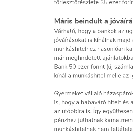
törlesztőrészlete 35 ezer fori
Máris beindult a jóváír
Várható, hogy a bankok az üg
jóváírásokat is kínálnak majd
munkáshitelhez hasonlóan 
már meghirdetett ajánlatokban
Bank 50 ezer forint (új számla
kínál a munkáshitel mellé az 
Gyermeket vállaló házaspárok
is, hogy a babaváró hitelt és 
az utóbbira is. Így együttesen
pénzhez juthatnak kamatmen
munkáshitelnek nem feltétele 