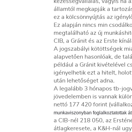
kezességvállalás, vagyis ha a
államtól megkapják a tartozá
ez a kölcsönnyújtás az igénylők
Ez alapján nincs min csodálko
megtalálható az új munkáshit
CIB, a Gránit és az Erste kíná
A jogszabályi kötöttségek mia
alapvetően hasonlóak, de talá
például a Gránit kivételével c
igényelhetik ezt a hitelt, hol
után lehetőséget adna.
A legalább 3 hónapos tb-jogvi
jövedelemben is vannak külön
nettó 177 420 forint (vállalk
munkaviszonyban foglalkoztatottak á
a CIB-nél 218 050, az Ersténé
átlagkeresete, a K&H-nál ug