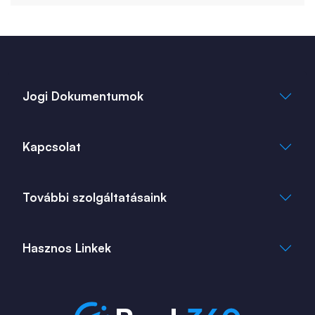
február (2)
január (2)
március (1)
Jogi Dokumentumok
Általános Szerződési Feltételek
Kapcsolat
Adatkezelési Tájékoztató
Cookie Tájékoztató
info@bank360.hu
További szolgáltatásaink
+36 1 817 0103
bank360.hu
bank360.hu
Hasznos Linkek
ingatlan360.hu
ingatlannet.hu
Fiók és ATM kereső
Bérkalkulátor