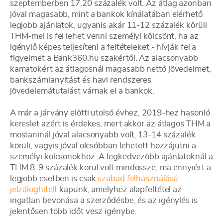
szeptemberben 17,20 százalék volt. Az átlag azonban
jóval magasabb, mint a bankok kínálatában elérhető
legjobb ajánlatok, ugyanis akár 11-12 százalék körüli
THM-mel is fel lehet venni személyi kölcsönt, ha az
igénylő képes teljesíteni a feltételeket - hívják fel a
figyelmet a Bank360.hu szakértői. Az alacsonyabb
kamatokért az átlagosnál magasabb nettó jövedelmet,
bankszámlanyitást és havi rendszeres
jövedelemátutalást várnak el a bankok.
A már a járvány előtti utolsó évhez, 2019-hez hasonló
kereslet azért is érdekes, mert akkor az átlagos THM a
mostaninál jóval alacsonyabb volt, 13-14 százalék
körüli, vagyis jóval olcsóbban lehetett hozzájutni a
személyi kölcsönökhöz. A legkedvezőbb ajánlatoknál a
THM 8-9 százalék körül volt mindössze; ma ennyiért a
legjobb esetben is csak
szabad felhasználású
jelzáloghitelt
kapunk, amelyhez alapfeltétel az
ingatlan bevonása a szerződésbe, és az igénylés is
jelentősen több időt vesz igénybe.