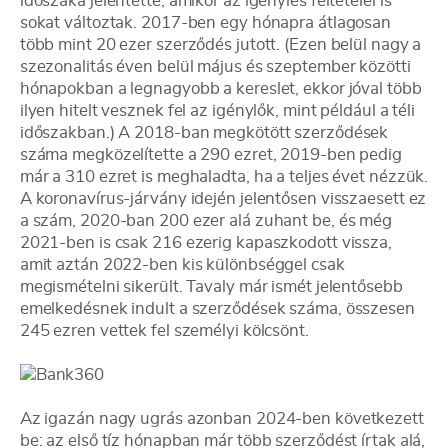
időszaka jelentette, amikor az igénylés feltételei is
sokat változtak. 2017-ben egy hónapra átlagosan
több mint 20 ezer szerződés jutott. (Ezen belül nagy a
szezonalitás éven belül május és szeptember közötti
hónapokban a legnagyobb a kereslet, ekkor jóval több
ilyen hitelt vesznek fel az igénylők, mint például a téli
időszakban.) A 2018-ban megkötött szerződések
száma megközelítette a 290 ezret, 2019-ben pedig
már a 310 ezret is meghaladta, ha a teljes évet nézzük.
A koronavírus-járvány idején jelentősen visszaesett ez
a szám, 2020-ban 200 ezer alá zuhant be, és még
2021-ben is csak 216 ezerig kapaszkodott vissza,
amit aztán 2022-ben kis különbséggel csak
megismételni sikerült. Tavaly már ismét jelentősebb
emelkedésnek indult a szerződések száma, összesen
245 ezren vettek fel személyi kölcsönt.
Az igazán nagy ugrás azonban 2024-ben következett
be: az első tíz hónapban már több szerződést írtak alá,