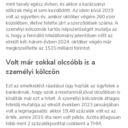
mint tavaly egész évben, és akkor a karácsonyi
időszak még el sem kezdődött. Az idein kívül 2019
volt az egyetlen év, amikor október végére 260 ezer
közelében, illetve felette járt a szerződések száma. A
személyi kölcsönök tartós népszerűségét mutatja az
is, hogy a fennálló hitelállomány jelentősen nőtt az
elmúlt két-három évben 2024. október végén már
megközelítette az 1515 milliárd forintot.
Volt már sokkal olcsóbb is a
személyi kölcsön
Ezt az emelkedést ráadásul úgy hozták az ügyfelek a
bankoknak, hogy azok a mostaninál jóval olcsóbban is
kínálták már ezt a hitelt. A személyi kölcsönök átlagos
hiteldíj mutatója az elmúlt években 2023 januárjában
volt a legmagasabb: akkor 19,48 százalék volt ez az
érték, amire 2015 óta nem volt példa. Azóta átlagosan
több mint 2 százalékponttal csökkent a THM,