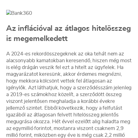
Az inflációval az átlagos hitelösszeg
is megemelkedett
A 2024-es rekordösszegeknek az oka tehát nem az
alacsonyabb kamatokban keresendő, hiszen még most
is elég drágán veszik fel ezt a hitelt az ügyfelek. Ha
magyarázatot keresünk, akkor érdemes megnézni,
hogy mekkora kölcsönt vettek fel átlagosan az
igénylők. Azt láthatjuk, hogy a szerződésszám jelenleg
a 2019-es számokhoz közelít, a szerződött összeg
viszont jelentősen meghaladja a korábbi évekre
jellemző szintet. Ebből következik, hogy a felfutást
igazából az átlagosan felvett hitelösszeg jelentős
megugrása okozza. Hét évvel ezelőtt alig haladta meg
az egymillió forintot, mostanra viszont csaknem 2,9
millió forint, miközben egy éve is még csak 2,2 millió