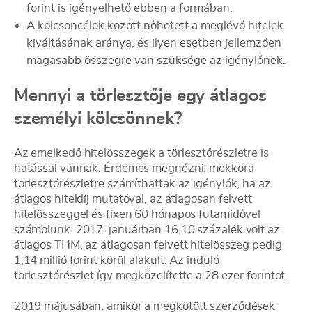
forint is igényelhető ebben a formában.
A kölcsöncélok között nőhetett a meglévő hitelek
kiváltásának aránya, és ilyen esetben jellemzően
magasabb összegre van szüksége az igénylőnek.
Mennyi a törlesztője egy átlagos
személyi kölcsönnek?
Az emelkedő hitelösszegek a törlesztőrészletre is
hatással vannak. Érdemes megnézni, mekkora
törlesztőrészletre számíthattak az igénylők, ha az
átlagos hiteldíj mutatóval, az átlagosan felvett
hitelösszeggel és fixen 60 hónapos futamidővel
számolunk. 2017. januárban 16,10 százalék volt az
átlagos THM, az átlagosan felvett hitelösszeg pedig
1,14 millió forint körül alakult. Az induló
törlesztőrészlet így megközelítette a 28 ezer forintot.
2019 májusában, amikor a megkötött szerződések