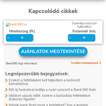
Kapcsolódó cikkek
Személyi kölcsön
kalkulátor
Hitelösszeg (Ft)
Futamidő (hó)
+
+
-
-
AJÁNLATOK MEGTEKINTÉSE
További hitelajánlatok
Bank360 Jogi információ
Legnépszerűbb bejegyzések:
Ezeket a feltételeket kell teljesíteni a kedvező
kamatokhoz
Két új funkcióval indítja a nyári szezont a Bank360 Koin
Időskori utazás előtt: ezekre a biztosítási feltételekre
érdemes figyelni
Melyik bank fizeti most a legtöbbet? Íme a legjobb