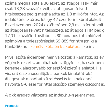
száma meghaladta a 30 ezret, az átlagos THM már
csak 13,28 százalék volt, az átlagosan felvett
hitelösszeg pedig meghaladta az 1,8 millió forintot. Az
induló törlesztőrészlet így 42 ezer forint körül alakult.
Ezzel szemben 2024 októberében 2,9 millió forint volt
az átlagosan felvett hitelösszeg, az átlagos THM pedig
17,01 százalék. Továbbra is 60 hónapos futamidővel
számolva a törlesztőrészlet 69 889 forintra jön ki a
Bank360.hu
személyi kölcsön kalkulátora
szerint.
Mivel azóta érdemben nem változtak a kamatok, az év
végén is ezzel számolhatnak az ügyfelek, hacsak nem
keresnek alacsonyabb törlesztőrészletű ajánlatot. Ha
viszont összehasonlítják a bankok kínálatát, akár
átlagosnak mondható fizetéssel is találnak ennél
havonta 5-6 ezer forinttal olcsóbb személyi kölcsönt is.
A cikk eredeti változata az Index.hu-n jelent meg.
Promóció