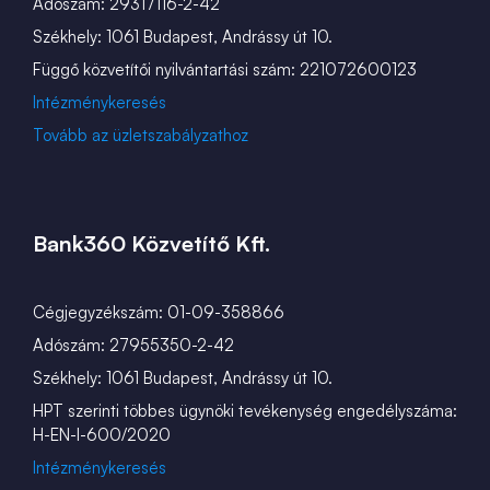
Adószám: 29317116-2-42
Székhely: 1061 Budapest, Andrássy út 10.
Függő közvetítői nyilvántartási szám: 221072600123
Intézménykeresés
Tovább az üzletszabályzathoz
Bank360 Közvetítő Kft.
Cégjegyzékszám: 01-09-358866
Adószám: 27955350-2-42
Székhely: 1061 Budapest, Andrássy út 10.
HPT szerinti többes ügynöki tevékenység engedélyszáma:
H-EN-I-600/2020
Intézménykeresés