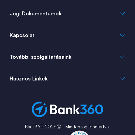
Jogi Dokumentumok
Általános Szerződési Feltételek
Kapcsolat
Adatkezelési Tájékoztató
Cookie Tájékoztató
info@bank360.hu
További szolgáltatásaink
+36 1 817 0103
bank360.hu
bank360.hu
Hasznos Linkek
ingatlan360.hu
ingatlannet.hu
Fiók és ATM kereső
Bérkalkulátor
MNB Alkalmazások
Karrier
Bank360 2026Ⓒ - Minden jog fenntartva.