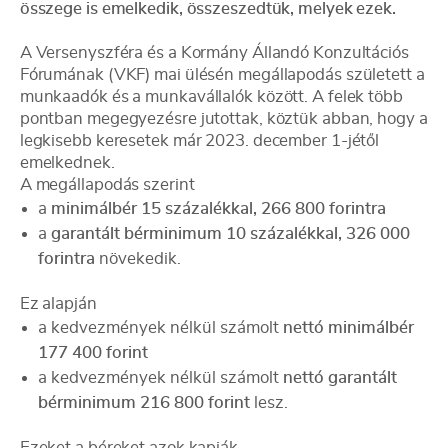
összege is emelkedik, összeszedtük, melyek ezek.
A Versenyszféra és a Kormány Állandó Konzultációs
Fórumának (VKF) mai ülésén megállapodás született a
munkaadók és a munkavállalók között. A felek több
pontban megegyezésre jutottak, köztük abban, hogy a
legkisebb keresetek már 2023. december 1-jétől
emelkednek.
A megállapodás szerint
a
minimálbér 15 százalékkal, 266 800 forintra
a
garantált bérminimum 10 százalékkal, 326 000
forintra
növekedik.
Ez alapján
a kedvezmények nélkül számolt
nettó minimálbér
177 400 forint
a kedvezmények nélkül számolt
nettó garantált
bérminimum 216 800 forint
lesz.
Ezeket a béreket azok kapják,