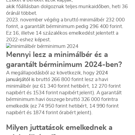
akik főállásban dolgoznak teljes munkaidőben, heti 36
óránál többet.
2023. november végéig a bruttó minimálbér 232 000
forint, a garantált bérminimum pedig 296 400 forint.
Ez 16, illetve 14 százalékos emelkedést jelentett a
2022-eshez képest.
Mennyi lesz a minimálbér és a
garantált bérminimum 2024-ben?
A megállapodásból az következik, hogy
2024
januárjától is
bruttó 266 800 forint lesz a havi
minimálbér (ez 61 340 forint hetibért, 12 270 forint
napibért és 1534 forint napibért jelent). A garantált
bérminimum havi összege bruttó 326 000 forintra
emelkedik (ez 74 950 forint hetibért, 14 990 forint
napibért és 1874 forint órabért jelent).
Milyen juttatások emelkednek a