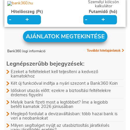
Személyi kölcsön
kalkulátor
Hitelösszeg (Ft)
Futamidő (hó)
+
+
-
-
AJÁNLATOK MEGTEKINTÉSE
További hitelajánlatok
Bank360 Jogi információ
Legnépszerűbb bejegyzések:
Ezeket a feltételeket kell teljesíteni a kedvező
kamatokhoz
Két új funkcióval indítja a nyári szezont a Bank360 Koin
Időskori utazás előtt: ezekre a biztosítási feltételekre
érdemes figyelni
Melyik bank fizeti most a legtöbbet? Íme a legjobb
betéti kamatok 2026 júniusában
Meglepő fordulat a devizaváltásban: több hazai bank is
veri a neobankokat
Milyen segítséget nyújt az utasbiztosítás járatkésés
vagy járattörlés esetén?