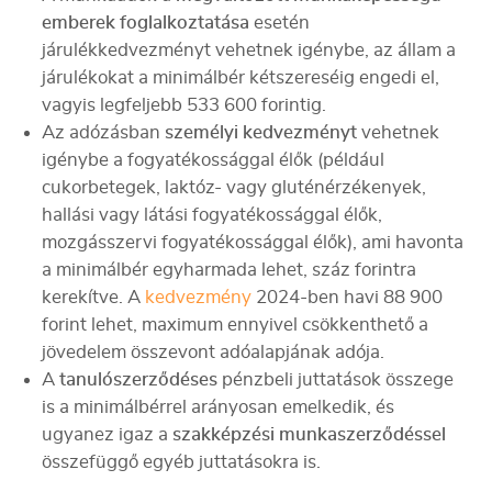
emberek foglalkoztatása
esetén
járulékkedvezményt vehetnek igénybe, az állam a
járulékokat a minimálbér kétszereséig engedi el,
vagyis legfeljebb 533 600 forintig.
Az adózásban
személyi kedvezményt
vehetnek
igénybe a fogyatékossággal élők (például
cukorbetegek, laktóz- vagy gluténérzékenyek,
hallási vagy látási fogyatékossággal élők,
mozgásszervi fogyatékossággal élők), ami havonta
a minimálbér egyharmada lehet, száz forintra
kerekítve. A
kedvezmény
2024-ben havi 88 900
forint lehet, maximum ennyivel csökkenthető a
jövedelem összevont adóalapjának adója.
A
tanulószerződéses
pénzbeli juttatások összege
is a minimálbérrel arányosan emelkedik, és
ugyanez igaz a
szakképzési munkaszerződéssel
összefüggő egyéb juttatásokra is.