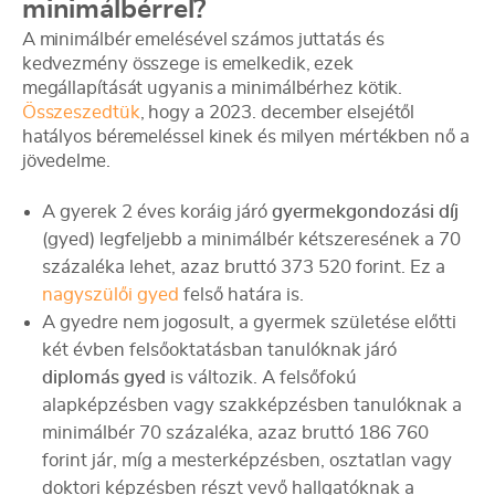
minimálbérrel?
A minimálbér emelésével számos juttatás és
kedvezmény összege is emelkedik, ezek
megállapítását ugyanis a minimálbérhez kötik.
Összeszedtük
, hogy a 2023. december elsejétől
hatályos béremeléssel kinek és milyen mértékben nő a
jövedelme.
A gyerek 2 éves koráig járó
gyermekgondozási díj
(gyed) legfeljebb a minimálbér kétszeresének a 70
százaléka lehet, azaz bruttó 373 520 forint. Ez a
nagyszülői gyed
felső határa is.
A gyedre nem jogosult, a gyermek születése előtti
két évben felsőoktatásban tanulóknak járó
diplomás gyed
is változik. A felsőfokú
alapképzésben vagy szakképzésben tanulóknak a
minimálbér 70 százaléka, azaz bruttó 186 760
forint jár, míg a mesterképzésben, osztatlan vagy
doktori képzésben részt vevő hallgatóknak a