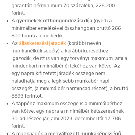
garantált bérminimum 70 százaléka, 228 200
forint.
A
gyermekek otthongondozási díja
(gyod) a
minimálbér emelésével összhangban bruttó 266
800 forintra emelkedik.
Az
álláskeresési járadék
(korábbi nevén
munkanélküli segély) a korábbi keresethez
igazodik, de itt is van egy törvényi maximum, ami a
mindenkori minimálbér értékéhez van kötve. Az
egy napra kifizetett járadék összege nem
haladhatja meg a legkisebb munkabér napi
összegét, (a minimálbér harmincad részét), a bruttó
8893 forintot.
A
táppénz
maximum összege is a minimálbérhez
van kötve: egy napra a minimálbér kétszeresének
30-ad részée jár, ami 2023. decembertől 17 786
forint.
A munkaadók a
megváltozott munkaképességű