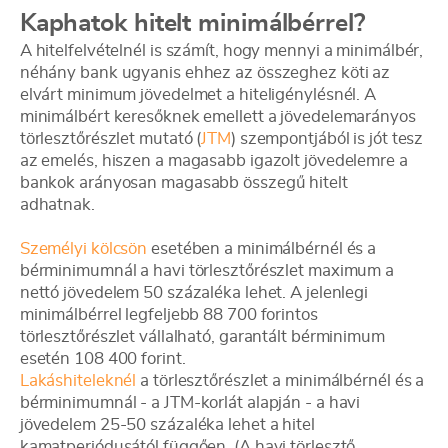
Kaphatok hitelt minimálbérrel?
A hitelfelvételnél is számít, hogy mennyi a minimálbér,
néhány bank ugyanis ehhez az összeghez köti az
elvárt minimum jövedelmet a hiteligénylésnél. A
minimálbért keresőknek emellett a jövedelemarányos
törlesztőrészlet mutató (
JTM
) szempontjából is jót tesz
az emelés, hiszen a magasabb igazolt jövedelemre a
bankok arányosan magasabb összegű hitelt
adhatnak.
Személyi kölcsön
esetében a minimálbérnél és a
bérminimumnál a havi törlesztőrészlet maximum a
nettó jövedelem 50 százaléka lehet. A jelenlegi
minimálbérrel legfeljebb 88 700 forintos
törlesztőrészlet vállalható, garantált bérminimum
esetén 108 400 forint.
Lakáshiteleknél
a törlesztőrészlet a minimálbérnél és a
bérminimumnál - a JTM-korlát alapján - a havi
jövedelem 25-50 százaléka lehet a hitel
kamatperiódusától függően. (A havi törlesztő