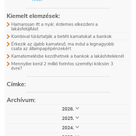
Kiemelt elemzések:
Hamarosan itt a nyár, érdemes elkezdeni a
lakásfelújítást
Kombival túráztatják a betéti kamatokat a bankok
Érkezik az újabb kamateső, ma indul a legnagyobb
csata az állampapírpénzekért
Kamatemelésbe kezdhetnek a bankok a lakáshiteleknél
Mennyibe kerül 2 millió forintos személyi kölcsön 3
évre?
Címke:
Archívum:
2026.
augusztus (5)
július (28)
június (30)
2025.
május (29)
április (24)
március (32)
december (32)
november (33)
október (34)
február (28)
január (21)
2024.
szeptember (32)
augusztus (32)
július (35)
december (36)
november (51)
október (53)
június (25)
május (25)
április (25)