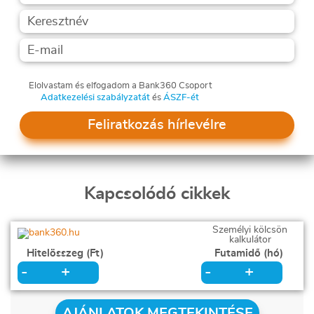
Elolvastam és elfogadom a Bank360 Csoport
Adatkezelési szabályzatát
és
ÁSZF-ét
Feliratkozás hírlevélre
Kapcsolódó cikkek
Személyi kölcsön
kalkulátor
Hitelösszeg (Ft)
Futamidő (hó)
+
+
-
-
AJÁNLATOK MEGTEKINTÉSE