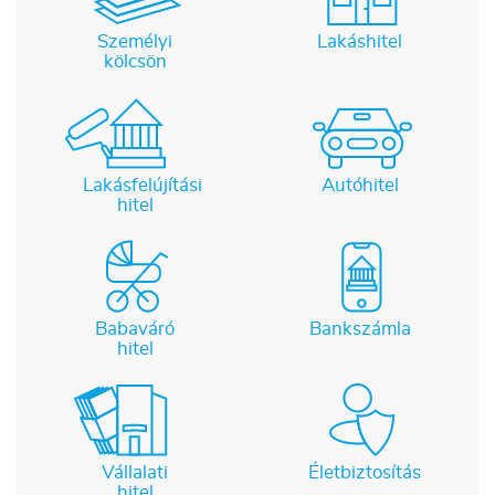
Személyi
Lakáshitel
kölcsön
Lakásfelújítási
Autóhitel
hitel
Babaváró
Bankszámla
hitel
Vállalati
Életbiztosítás
hitel