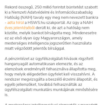
Rekord összegű, 250 millió forintot büntetést szabott
ki a Nemzeti Adatvédelmi és Információszabadság
Hatóság (NAIH) tavaly egy meg nem nevezett bankra
-
adta hírül
a HSWS.hu szakportál. Az ügy a NAIH
éves jelentéséből
derült ki, de azt a hatóság nem
közölte, melyik bankot bírságolta meg. Mindenesetre
ez az első olyan ügy Magyarországon, amely
mesterséges intelligencia jogszerűtlen használata
miatt végződött jelentős bírsággal.
A pénzintézet az ügyfélszolgálati hívások rögzített
hanganyagát automatikusan elemezte, és az
elemzések eredményét felhasználva állapította meg,
hogy melyik elégedetlen ügyfelet kell visszahívni. A
rendszer megvizsgálta a beszélő érzelmi állapotát, és
egyéb jellemzőket, továbbá felhasználták az
ügyfélszolgálati munkatárs munkájának minősítésére
is.