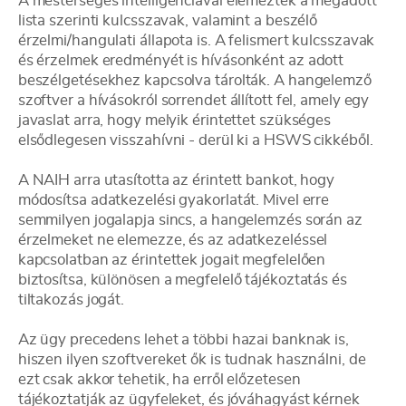
A mesterséges intelligenciával elemezték a megadott
lista szerinti kulcsszavak, valamint a beszélő
érzelmi/hangulati állapota is. A felismert kulcsszavak
és érzelmek eredményét is hívásonként az adott
beszélgetésekhez kapcsolva tárolták. A hangelemző
szoftver a hívásokról sorrendet állított fel, amely egy
javaslat arra, hogy melyik érintettet szükséges
elsődlegesen visszahívni - derül ki a HSWS cikkéből.
A NAIH arra utasította az érintett bankot, hogy
módosítsa adatkezelési gyakorlatát. Mivel erre
semmilyen jogalapja sincs, a hangelemzés során az
érzelmeket ne elemezze, és az adatkezeléssel
kapcsolatban az érintettek jogait megfelelően
biztosítsa, különösen a megfelelő tájékoztatás és
tiltakozás jogát.
Az ügy precedens lehet a többi hazai banknak is,
hiszen ilyen szoftvereket ők is tudnak használni, de
ezt csak akkor tehetik, ha erről előzetesen
tájékoztatják az ügyfeleket, és jóváhagyást kérnek