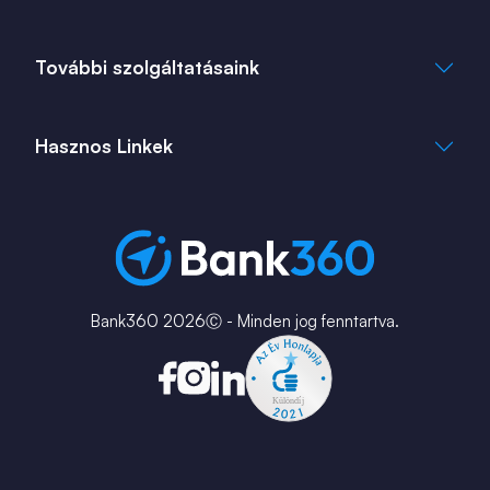
Adatkezelési Tájékoztató
Cookie Tájékoztató
info@bank360.hu
További szolgáltatásaink
+36 1 817 0103
bank360.hu
bank360.hu
Hasznos Linkek
ingatlan360.hu
ingatlannet.hu
Fiók és ATM kereső
Bérkalkulátor
MNB Alkalmazások
Karrier
Bank360 2026Ⓒ - Minden jog fenntartva.