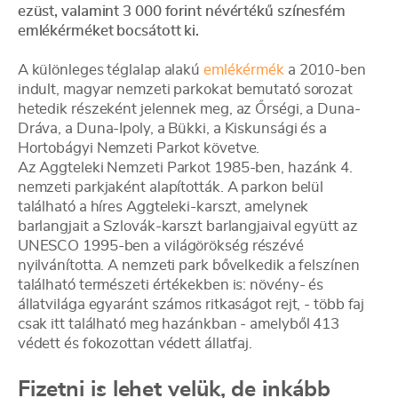
ezüst, valamint 3 000 forint névértékű színesfém
emlékérméket bocsátott ki.
A különleges téglalap alakú
emlékérmék
a 2010-ben
indult, magyar nemzeti parkokat bemutató sorozat
hetedik részeként jelennek meg, az Őrségi, a Duna-
Dráva, a Duna-Ipoly, a Bükki, a Kiskunsági és a
Hortobágyi Nemzeti Parkot követve.
Az Aggteleki Nemzeti Parkot 1985-ben, hazánk 4.
nemzeti parkjaként alapították. A parkon belül
található a híres Aggteleki-karszt, amelynek
barlangjait a Szlovák-karszt barlangjaival együtt az
UNESCO 1995-ben a világörökség részévé
nyilvánította. A nemzeti park bővelkedik a felszínen
található természeti értékekben is: növény- és
állatvilága egyaránt számos ritkaságot rejt, - több faj
csak itt található meg hazánkban - amelyből 413
védett és fokozottan védett állatfaj.
Fizetni is lehet velük, de inkább