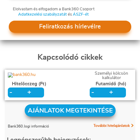
Elolvastam és elfogadom a Bank360 Csoport
Adatkezelési szabályzatát
és
ÁSZF-ét
Feliratkozás hírlevélre
Kapcsolódó cikkek
Személyi kölcsön
kalkulátor
Hitelösszeg (Ft)
Futamidő (hó)
+
+
-
-
AJÁNLATOK MEGTEKINTÉSE
További hitelajánlatok
Bank360 Jogi információ