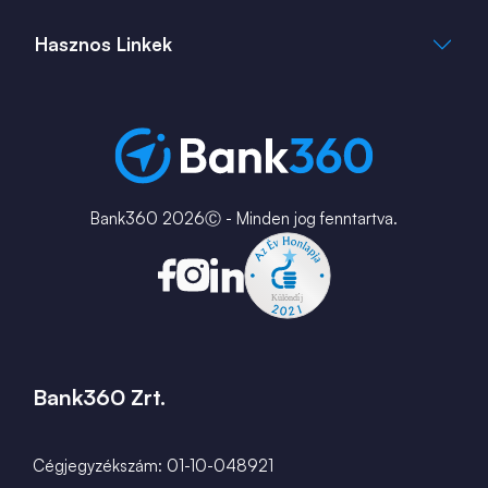
bank360.hu
bank360.hu
Hasznos Linkek
ingatlan360.hu
ingatlannet.hu
Fiók és ATM kereső
Bérkalkulátor
MNB Alkalmazások
Karrier
Bank360 2026Ⓒ - Minden jog fenntartva.
Bank360 Zrt.
Cégjegyzékszám: 01-10-048921