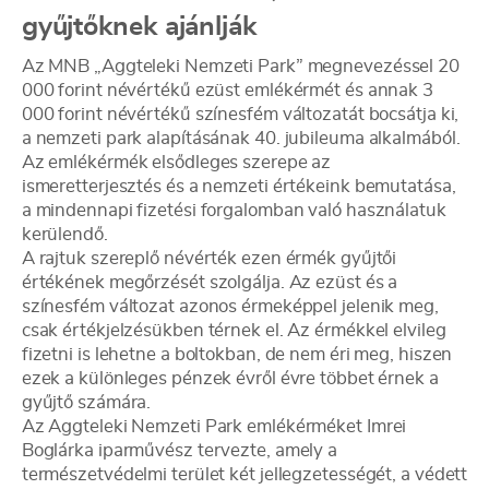
gyűjtőknek ajánlják
Az MNB „Aggteleki Nemzeti Park” megnevezéssel 20
000 forint névértékű ezüst emlékérmét és annak 3
000 forint névértékű színesfém változatát bocsátja ki,
a nemzeti park alapításának 40. jubileuma alkalmából.
Az emlékérmék elsődleges szerepe az
ismeretterjesztés és a nemzeti értékeink bemutatása,
a mindennapi fizetési forgalomban való használatuk
kerülendő.
A rajtuk szereplő névérték ezen érmék gyűjtői
értékének megőrzését szolgálja. Az ezüst és a
színesfém változat azonos érmeképpel jelenik meg,
csak értékjelzésükben térnek el. Az érmékkel elvileg
fizetni is lehetne a boltokban, de nem éri meg, hiszen
ezek a különleges pénzek évről évre többet érnek a
gyűjtő számára.
Az Aggteleki Nemzeti Park emlékérméket Imrei
Boglárka iparművész tervezte, amely a
természetvédelmi terület két jellegzetességét, a védett