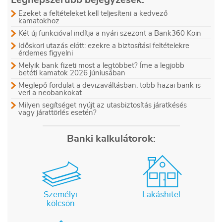
Legnépszerűbb bejegyzések:
Ezeket a feltételeket kell teljesíteni a kedvező
kamatokhoz
Két új funkcióval indítja a nyári szezont a Bank360 Koin
Időskori utazás előtt: ezekre a biztosítási feltételekre
érdemes figyelni
Melyik bank fizeti most a legtöbbet? Íme a legjobb
betéti kamatok 2026 júniusában
Meglepő fordulat a devizaváltásban: több hazai bank is
veri a neobankokat
Milyen segítséget nyújt az utasbiztosítás járatkésés
vagy járattörlés esetén?
Banki kalkulátorok:
Személyi
Lakáshitel
kölcsön