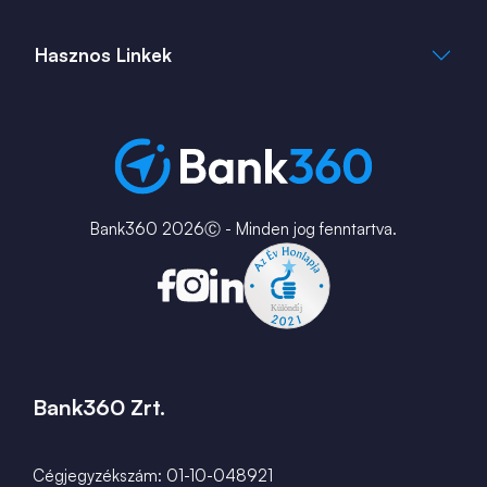
+36 1 817 0103
bank360.hu
bank360.hu
Hasznos Linkek
ingatlan360.hu
ingatlannet.hu
Fiók és ATM kereső
Bérkalkulátor
MNB Alkalmazások
Karrier
Bank360 2026Ⓒ - Minden jog fenntartva.
Bank360 Zrt.
Cégjegyzékszám: 01-10-048921