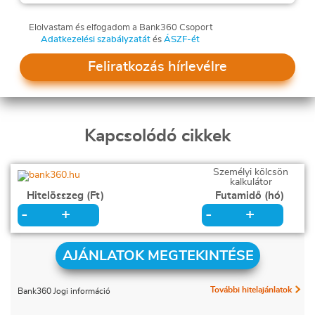
Elolvastam és elfogadom a Bank360 Csoport
Adatkezelési szabályzatát
és
ÁSZF-ét
Feliratkozás hírlevélre
Kapcsolódó cikkek
Személyi kölcsön
kalkulátor
Hitelösszeg (Ft)
Futamidő (hó)
+
+
-
-
AJÁNLATOK MEGTEKINTÉSE
További hitelajánlatok
Bank360 Jogi információ