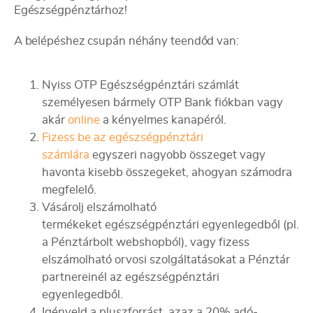
Egészségpénztárhoz!
A belépéshez csupán néhány teendőd van:
Nyiss OTP Egészségpénztári számlát
személyesen bármely OTP Bank fiókban vagy
akár
online
a kényelmes kanapéról.
Fizess be az egészségpénztári
számlára
egyszeri nagyobb összeget vagy
havonta kisebb összegeket, ahogyan számodra
megfelelő.
Vásárolj elszámolható
termékeket egészségpénztári egyenlegedből (pl.
a Pénztárbolt webshopból), vagy fizess
elszámolható orvosi szolgáltatásokat a Pénztár
partnereinél az egészségpénztári
egyenlegedből.
Igényeld a pluszforrást, azaz a 20% adó-