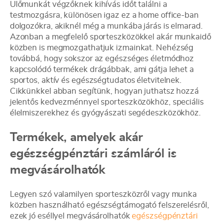
Ülőmunkát végzőknek kihívás időt találni a
testmozgásra, különösen igaz ez a home office-ban
dolgozókra, akiknél még a munkába járás is elmarad.
Azonban a megfelelő sporteszközökkel akár munkaidő
közben is megmozgathatjuk izmainkat. Nehézség
továbbá, hogy sokszor az egészséges életmódhoz
kapcsolódó termékek drágábbak, ami gátja lehet a
sportos, aktív és egészségtudatos életvitelnek.
Cikkünkkel abban segítünk, hogyan juthatsz hozzá
jelentős kedvezménnyel sporteszközökhöz, speciális
élelmiszerekhez és gyógyászati segédeszközökhöz.
Termékek, amelyek akár
egészségpénztári számláról is
megvásárolhatók
Legyen szó valamilyen sporteszközről vagy munka
közben használható egészségtámogató felszerelésről,
ezek jó eséllyel megvásárolhatók
egészségpénztári