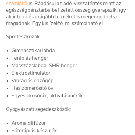
számláról
is. Ráadásul az adó-visszatérítés miatt az
egészségpénztárba befizetett összeg gyarapszik, így
akár több és drágább terméket is megengedhetsz
magadnak. Egy kis ízelítő, mi számolható el:
Sporteszközök:
Gimnasztikai labda
Terápiás henger
Masszázslabda, SMR henger
Elektrostimulátor
Vibrációs edzőgép
Hasizomerősítő öv
Egyes okosórák, aktivitásmérők
Gyógyászati segédeszközök:
Aroma diffúzor
Sóterápiás készülék