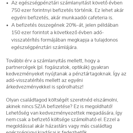
Az egészségpénztári számlanyitást követő évben
750 ezer forintnyi befizetés történik. Ez lehet akár
egyéni befizetés, akár munkaadói cafeteria is.
A befizetés összegének 20%-át, jelen példában
150 ezer forintot a következő évben adó-
visszatérítés formájában megkapja a tulajdonos
egészségpénztári számlájára.
További érv a számlanyitás mellett, hogy a
partnercégek (pl. fogászatok, optikák) gyakran
kedvezményeket nyújtanak a pénztártagoknak. Így az
adó-visszatérítés mellett az egyéni
árkedvezményekkel is spórolhatsz!
Olyan családtagod költségét szeretnéd elszámolni,
akinek nincs SZJA befizetése? Ez is megoldható!
Lehetőség van kedvezményezettek megadására, így
nem csak a befizető költsége számolható el. Ezzel a
megoldással akár házastárs vagy más családtag
egészségügyi kiadásai is fedezhetők