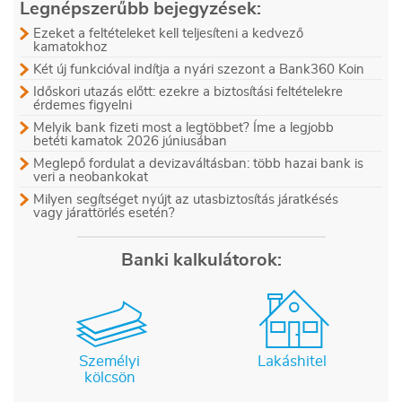
Legnépszerűbb bejegyzések:
Ezeket a feltételeket kell teljesíteni a kedvező
kamatokhoz
Két új funkcióval indítja a nyári szezont a Bank360 Koin
Időskori utazás előtt: ezekre a biztosítási feltételekre
érdemes figyelni
Melyik bank fizeti most a legtöbbet? Íme a legjobb
betéti kamatok 2026 júniusában
Meglepő fordulat a devizaváltásban: több hazai bank is
veri a neobankokat
Milyen segítséget nyújt az utasbiztosítás járatkésés
vagy járattörlés esetén?
Banki kalkulátorok:
Személyi
Lakáshitel
kölcsön