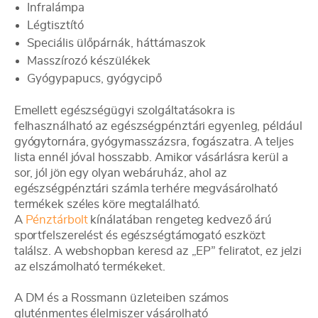
Infralámpa
Légtisztító
Speciális ülőpárnák, háttámaszok
Masszírozó készülékek
Gyógypapucs, gyógycipő
Emellett egészségügyi szolgáltatásokra is
felhasználható az egészségpénztári egyenleg, például
gyógytornára, gyógymasszázsra, fogászatra. A teljes
lista ennél jóval hosszabb. Amikor vásárlásra kerül a
sor, jól jön egy olyan webáruház, ahol az
egészségpénztári számla terhére megvásárolható
termékek széles köre megtalálható.
A
Pénztárbolt
kínálatában rengeteg kedvező árú
sportfelszerelést és egészségtámogató eszközt
találsz. A webshopban keresd az „EP” feliratot, ez jelzi
az elszámolható termékeket.
A DM és a Rossmann üzleteiben számos
gluténmentes élelmiszer vásárolható