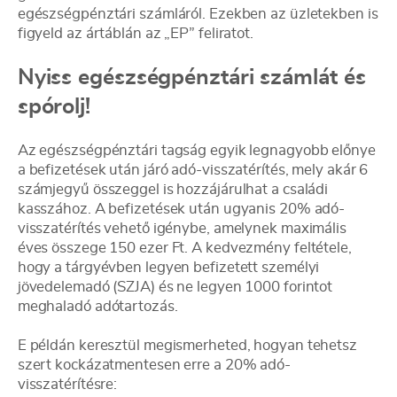
egészségpénztári számláról. Ezekben az üzletekben is
figyeld az ártáblán az „EP” feliratot.
Nyiss egészségpénztári számlát és
spórolj!
Az egészségpénztári tagság egyik legnagyobb előnye
a befizetések után járó adó-visszatérítés, mely akár 6
számjegyű összeggel is hozzájárulhat a családi
kasszához. A befizetések után ugyanis 20% adó-
visszatérítés vehető igénybe, amelynek maximális
éves összege 150 ezer Ft. A kedvezmény feltétele,
hogy a tárgyévben legyen befizetett személyi
jövedelemadó (SZJA) és ne legyen 1000 forintot
meghaladó adótartozás.
E példán keresztül megismerheted, hogyan tehetsz
szert kockázatmentesen erre a 20% adó-
visszatérítésre: