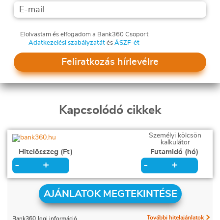
Elolvastam és elfogadom a Bank360 Csoport
Adatkezelési szabályzatát
és
ÁSZF-ét
Feliratkozás hírlevélre
Kapcsolódó cikkek
Személyi kölcsön
kalkulátor
Hitelösszeg (Ft)
Futamidő (hó)
+
+
-
-
AJÁNLATOK MEGTEKINTÉSE
További hitelajánlatok
Bank360 Jogi információ