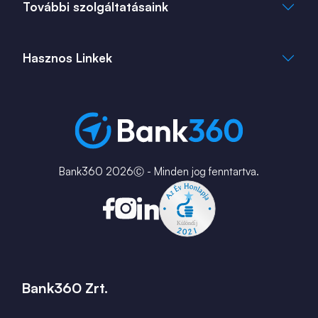
info@bank360.hu
További szolgáltatásaink
+36 1 817 0103
bank360.hu
bank360.hu
Hasznos Linkek
ingatlan360.hu
ingatlannet.hu
Fiók és ATM kereső
Bérkalkulátor
MNB Alkalmazások
Karrier
Bank360 2026Ⓒ - Minden jog fenntartva.
Bank360 Zrt.