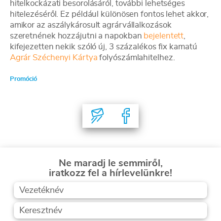
hitelkockázati besorolásáról, további lehetséges
hitelezéséről. Ez például különösen fontos lehet akkor,
amikor az aszálykárosult agrárvállalkozások
szeretnének hozzájutni a napokban
bejelentett
,
kifejezetten nekik szóló új, 3 százalékos fix kamatú
Agrár Széchenyi Kártya
folyószámlahitelhez.
Promóció
Ne maradj le semmiről,
iratkozz fel a hírlevelünkre!