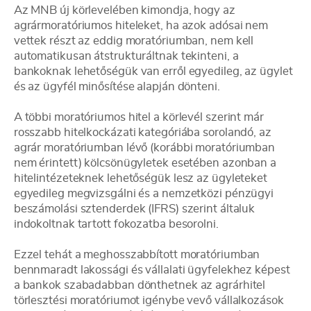
Az MNB új körlevelében kimondja, hogy az
agrármoratóriumos hiteleket, ha azok adósai nem
vettek részt az eddig moratóriumban, nem kell
automatikusan átstrukturáltnak tekinteni, a
bankoknak lehetőségük van erről egyedileg, az ügylet
és az ügyfél minősítése alapján dönteni.
A többi moratóriumos hitel a körlevél szerint már
rosszabb hitelkockázati kategóriába sorolandó, az
agrár moratóriumban lévő (korábbi moratóriumban
nem érintett) kölcsönügyletek esetében azonban a
hitelintézeteknek lehetőségük lesz az ügyleteket
egyedileg megvizsgálni és a nemzetközi pénzügyi
beszámolási sztenderdek (IFRS) szerint általuk
indokoltnak tartott fokozatba besorolni.
Ezzel tehát a meghosszabbított moratóriumban
bennmaradt lakossági és vállalati ügyfelekhez képest
a bankok szabadabban dönthetnek az agrárhitel
törlesztési moratóriumot igénybe vevő vállalkozások