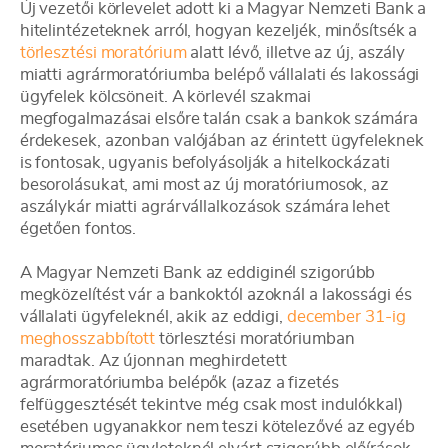
Új vezetői körlevelet adott ki a Magyar Nemzeti Bank a
hitelintézeteknek arról, hogyan kezeljék, minősítsék a
törlesztési moratórium
alatt lévő, illetve az új, aszály
miatti agrármoratóriumba belépő vállalati és lakossági
ügyfelek kölcsöneit. A körlevél szakmai
megfogalmazásai elsőre talán csak a bankok számára
érdekesek, azonban valójában az érintett ügyfeleknek
is fontosak, ugyanis befolyásolják a hitelkockázati
besorolásukat, ami most az új moratóriumosok, az
aszálykár miatti agrárvállalkozások számára lehet
égetően fontos.
A Magyar Nemzeti Bank az eddiginél szigorúbb
megközelítést vár a bankoktól azoknál a lakossági és
vállalati ügyfeleknél, akik az eddigi,
december 31-ig
meghosszabbított
törlesztési moratóriumban
maradtak. Az újonnan meghirdetett
agrármoratóriumba belépők (azaz a fizetés
felfüggesztését tekintve még csak most indulókkal)
esetében ugyanakkor nem teszi kötelezővé az egyéb