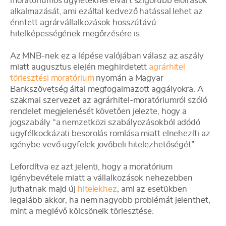
moratóriumos ügyleteknél elvárt szigorúbb előírások
alkalmazását, ami ezáltal kedvező hatással lehet az
érintett agrárvállalkozások hosszútávú
hitelképességének megőrzésére is.
Az MNB-nek ez a lépése valójában válasz az aszály
miatt augusztus elején meghirdetett
agrárhitel
törlesztési moratórium
nyomán a Magyar
Bankszövetség által megfogalmazott aggályokra. A
szakmai szervezet az agrárhitel-moratóriumról szóló
rendelet megjelenését követően jelezte, hogy a
jogszabály “a nemzetközi szabályozásokból adódó
ügyfélkockázati besorolás romlása miatt elnehezíti az
igénybe vevő ügyfelek jövőbeli hitelezhetőségét”.
Lefordítva ez azt jelenti, hogy a moratórium
igénybevétele miatt a vállalkozások nehezebben
juthatnak majd új
hitelekhez
, ami az esetükben
legalább akkor, ha nem nagyobb problémát jelenthet,
mint a meglévő kölcsöneik törlesztése.