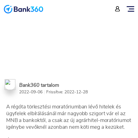
lépők
Bank360 tartalom
2022-09-06
|
Frissítve: 2022-12-28
A régóta törlesztési moratóriumban lévő hitelek és
ügyfelek elbírálásánál már nagyobb szigort vár el az
MNB a bankoktól, a csak az új agrárhitel-moratóriumot
igénybe vevőknél azonban nem köti meg a kezüket.