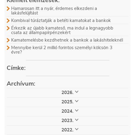
Kiemelt elemzések:
Hamarosan itt a nyár, érdemes elkezdeni a
lakásfelújítást
Kombival túráztatják a betéti kamatokat a bankok
Érkezik az újabb kamateső, ma indul a legnagyobb
csata az állampapírpénzekért
Kamatemelésbe kezdhetnek a bankok a lakáshiteleknél
Mennyibe kerül 2 millió forintos személyi kölcsön 3
évre?
Címke:
Archívum:
2026.
augusztus (5)
július (28)
június (30)
2025.
május (29)
április (24)
március (32)
december (32)
november (33)
október (34)
február (28)
január (21)
2024.
szeptember (32)
augusztus (32)
július (35)
december (36)
november (51)
október (53)
június (25)
május (25)
április (25)
2023.
szeptember (53)
augusztus (51)
július (61)
március (36)
február (33)
január (32)
december (53)
november (53)
október (52)
június (53)
május (51)
április (55)
2022.
szeptember (53)
augusztus (56)
július (48)
március (55)
február (56)
január (52)
december (58)
november (51)
október (63)