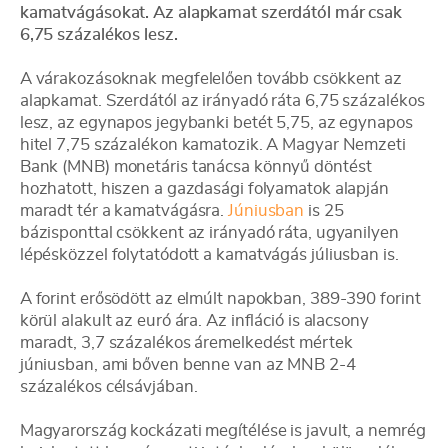
kamatvágásokat. Az alapkamat szerdától már csak
6,75 százalékos lesz.
A várakozásoknak megfelelően tovább csökkent az
alapkamat. Szerdától az irányadó ráta 6,75 százalékos
lesz, az egynapos jegybanki betét 5,75, az egynapos
hitel 7,75 százalékon kamatozik. A Magyar Nemzeti
Bank (MNB) monetáris tanácsa könnyű döntést
hozhatott, hiszen a gazdasági folyamatok alapján
maradt tér a kamatvágásra.
Júniusban
is 25
bázisponttal csökkent az irányadó ráta, ugyanilyen
lépésközzel folytatódott a kamatvágás júliusban is.
A forint erősödött az elmúlt napokban, 389-390 forint
körül alakult az euró ára. Az infláció is alacsony
maradt, 3,7 százalékos áremelkedést mértek
júniusban, ami bőven benne van az MNB 2-4
százalékos célsávjában.
Magyarország kockázati megítélése is javult, a nemrég