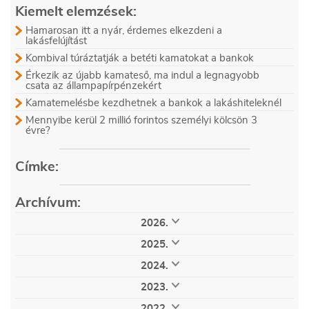
Kiemelt elemzések:
Hamarosan itt a nyár, érdemes elkezdeni a
lakásfelújítást
Kombival túráztatják a betéti kamatokat a bankok
Érkezik az újabb kamateső, ma indul a legnagyobb
csata az állampapírpénzekért
Kamatemelésbe kezdhetnek a bankok a lakáshiteleknél
Mennyibe kerül 2 millió forintos személyi kölcsön 3
évre?
Címke:
Archívum:
2026.
augusztus (7)
július (28)
június (30)
2025.
május (29)
április (24)
március (32)
december (32)
november (33)
október (34)
február (28)
január (21)
2024.
szeptember (32)
augusztus (32)
július (35)
december (36)
november (51)
október (53)
június (25)
május (25)
április (25)
2023.
szeptember (53)
augusztus (51)
július (61)
március (36)
február (33)
január (32)
december (53)
november (53)
október (52)
június (53)
május (51)
április (55)
2022.