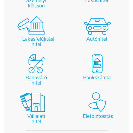
Személyi
Lakáshitel
kölcsön
Lakásfelújítási
Autóhitel
hitel
Babaváró
Bankszámla
hitel
Vállalati
Életbiztosítás
hitel