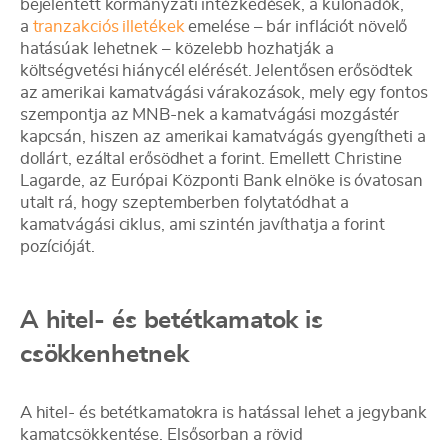
bejelentett kormányzati intézkedések, a különadók,
a
tranzakciós illetékek
emelése – bár inflációt növelő
hatásúak lehetnek – közelebb hozhatják a
költségvetési hiánycél elérését. Jelentősen erősödtek
az amerikai kamatvágási várakozások, mely egy fontos
szempontja az MNB-nek a kamatvágási mozgástér
kapcsán, hiszen az amerikai kamatvágás gyengítheti a
dollárt, ezáltal erősödhet a forint. Emellett Christine
Lagarde, az Európai Központi Bank elnöke is óvatosan
utalt rá, hogy szeptemberben folytatódhat a
kamatvágási ciklus, ami szintén javíthatja a forint
pozícióját.
A hitel- és betétkamatok is
csökkenhetnek
A hitel- és betétkamatokra is hatással lehet a jegybank
kamatcsökkentése. Elsősorban a rövid