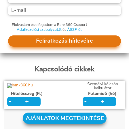
Elolvastam és elfogadom a Bank360 Csoport
Adatkezelési szabályzatát
és
ÁSZF-ét
Feliratkozás hírlevélre
Kapcsolódó cikkek
Személyi kölcsön
kalkulátor
Hitelösszeg (Ft)
Futamidő (hó)
+
+
-
-
AJÁNLATOK MEGTEKINTÉSE