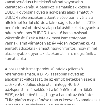
kamatperiódusú hiteleknél várható gyorsabb
kamatcsökkenés. A bankközi kamatlábak közül a
BUBOR gyorsan követi a jegybanki alapkamatot. A
BUBOR referenciakamatként elsősorban a vállalati
hiteleknél fordul elő, de a lakosságot is érinti, a 2015-
ben forintosított deviza alapú lakáshiteleket ugyanis a
három hónapos BUBOR-t követő kamatozással
váltották át. Ezek a hitelek most kamatstopban
vannak, amit várhatóan az év végén vezetnek ki. Az
érintett adósoknak emiatt nagyon fontos, hogy minél
alacsonyabb legyen az alapkamat, mire megszűnik a
kamatsapka.
A hosszabb kamatperiódusú hitelek jellemző
referenciakamata, a BIRS lassabban követi az
alapkamat változását, de az elmúlt hetekben ezek is
csökkentek. Július eleje óta mintegy 40-50
bázisponttal mérséklődött a különféle futamidőkön a
BIRS, ez lehetővé teszi, hogy a bankok az önkéntes
THM-plafon megszűnése után is kedvező kamatozású