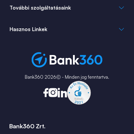
Cookie Tájékoztató
info@bank360.hu
További szolgáltatásaink
+36 1 817 0103
bank360.hu
bank360.hu
Hasznos Linkek
ingatlan360.hu
ingatlannet.hu
Fiók és ATM kereső
Bérkalkulátor
MNB Alkalmazások
Karrier
Bank360 2026Ⓒ - Minden jog fenntartva.
Bank360 Zrt.