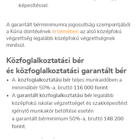
képesítéssel.
A garantált bérminimumra jogosultság szempontjából
a Kúria döntésének
értelmében
az alsó középfokú
végzettség legalább középfokú végzettségnek
minősül.
Közfoglalkoztatási bér
és közfoglalkoztatási garantált bér
A
közfoglalkoztatási bér
teljes munkaidőben a
minimálbér 50%-a, bruttó
116 000 forint
.
A
garantált közfoglalkoztatási bér
legalább
középfokú iskolai végzettséget és szakképesítést
igénylő munkakör betöltése esetén
a garantált bérminimum 50%-a, bruttó
148 200
forint
.