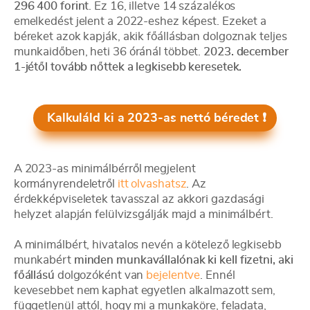
296 400 forint
. Ez 16, illetve 14 százalékos
emelkedést jelent a 2022-eshez képest. Ezeket a
béreket azok kapják, akik főállásban dolgoznak teljes
munkaidőben, heti 36 óránál többet.
2023. december
1-jétől tovább nőttek a legkisebb keresetek.
Kalkuláld ki a 2023-as nettó béredet
❗️
A 2023-as minimálbérről megjelent
kormányrendeletről
itt olvashatsz
. Az
érdekképviseletek tavasszal az akkori gazdasági
helyzet alapján felülvizsgálják majd a minimálbért.
A minimálbért, hivatalos nevén a kötelező legkisebb
munkabért
minden munkavállalónak ki kell fizetni, aki
főállású
dolgozóként van
bejelentve
. Ennél
kevesebbet nem kaphat egyetlen alkalmazott sem,
függetlenül attól, hogy mi a munkaköre, feladata,