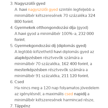
Nagyszülői gyed
A
havi
nagyszülői gyed
szintén
legfeljebb
a
minimálbér kétszeresének 70 százaléka
324
800 forint
.
Gyermekek otthongondozási díja
(gyod)
A
havi
gyod a minimálbér 100%-a,
232 000
forint
.
Gyermekgondozási díj (diplomás gyed)
A
legtöbb kifizethető
havi
diplomás gyed az
alapképzésben
résztvevők számára a
minimálbér 70 százaléka,
162 400 forint
, a
mesterképzésben
résztvevők számára a
minimálbér 91 százaléka,
211 120 forint.
Csed
Ha nincs meg a 120 nap folyamatos jövedelem
az igénylésnél, a
maximális
csed
napidíj
a
minimálbér kétszeresének harmincad része,
Táppénz