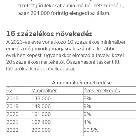
fizetett járulékokat a minimálbér kétszereséig,
azaz
264 000 forintig elengedi
az állam.
16 százalékos növekedés
A 2023-as évre vonatkozó 16 százalékos minimálbér
emelés
még mindig magasnak számít
a korábbi
évekhez képest, ugyanakkor elmarad a tavalyi közel
20 százalékos mértékétől. Összehasonlításként itt
láthatók a korábbi évek adatai:
A minimálbér emelkedése
Év
Minimálbér
éves emelkedés
2018
138 000
8%
2019
149 000
9%
2020
161 000
9%
2021
167 400
4%
2022
200 000
19,5%