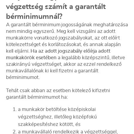
végzettség
számít a garantált
bérminimumnál?
A garantált bérminimum jogosságának meghatározása
nem mindig egyszerű. Meg kell vizsgálni az adott
munkakörre vonatkozó jogszabályokat, az ott előírt
kötelezettséget és korlátozásokat, és annak alapján
kell eljárni.
Ha az adott jogszabály előírja adott
munkakörök esetében
a legalább középszintű, illetve
szakirányú végzettséget, akkor az
ezzel rendelkező
munkavállalónak
ki kell fizetni
a garantált
bérminimumot.
Tehát csak abban az esetben kötelező kifizetni
garantált bérminimumot ha:
a munkakör betöltése középiskolai
végzettséghez, illetőleg középfokú
szakképesítéshez kötött,
és
a munkavállaló rendelkezik a végzettséggel,