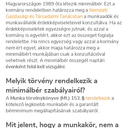
Magyarországon 1989 óta létezik minimálbér. Ezt a
kormány rendeletben határozza meg a
Nemzeti
Gazdasági és Társadalmi Tanácsban
a munkaadók és
munkavállalók érdekképviseleteivel konzultálva. Ha az
érdekképviseletek egyezségre jutnak, és azzal a
kormány is egyetért, akkor ezt az összeget foglalja
rendeletbe. Ha nincs egyezség vagy azzal a kormány
nem ért egyet, akkor maga határozza meg a
minimálbért munkájában csak a konzultációval
vehetnek részt. A minimálbér összegét naptári
évenként felül kell vizsgálni
.
Melyik törvény rendelkezik a
minimálbér szabályairól?
A
Munka törvénykönyve (Mt.) 153. §
rendelkezik
a
kötelező legkisebb munkabér és a garantált
bérminimum megállapításának szabályairól.
Mit jelent, hogy a munkakör, nem a