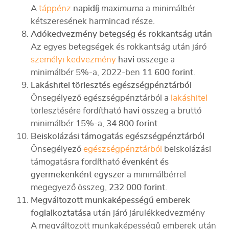
A
táppénz
napidíj
maximuma
a minimálbér
kétszeresének harmincad része.
Adókedvezmény betegség és rokkantság után
Az egyes betegségek és rokkantság után járó
személyi kedvezmény
havi
összege a
minimálbér 5%-a, 2022-ben
11 600 forint
.
Lakáshitel törlesztés egészségpénztárból
Önsegélyező egészségpénztárból a
lakáshitel
törlesztésére fordítható
havi
összeg a bruttó
minimálbér 15%-a,
34 800 forint
.
Beiskolázási támogatás egészségpénztárból
Önsegélyező
egészségpénztárból
beiskolázási
támogatásra fordítható
évenként és
gyermekenként egyszer
a minimálbérrel
megegyező összeg,
232 000 forint
.
Megváltozott munkaképességű emberek
foglalkoztatása
után járó járulékkedvezmény
A megváltozott munkaképességű emberek után