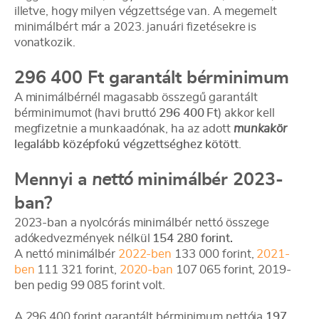
illetve, hogy milyen végzettsége van. A megemelt
minimálbért már a 2023. januári fizetésekre is
vonatkozik.
296 400 Ft garantált bérminimum
A minimálbérnél magasabb összegű garantált
bérminimumot (havi bruttó
296 400 Ft
) akkor kell
megfizetnie a munkaadónak, ha az adott
munkakör
legalább középfokú végzettséghez kötött
.
Mennyi a
nettó
minimálbér 2023-
ban?
2023-ban a nyolcórás minimálbér nettó összege
adókedvezmények nélkül
154 280 forint.
A nettó minimálbér
2022-ben
133 000 forint,
2021-
ben
111 321 forint,
2020-ban
107 065 forint, 2019-
ben pedig 99 085 forint volt.
A 296 400 forint garantált bérminimum nettója
197