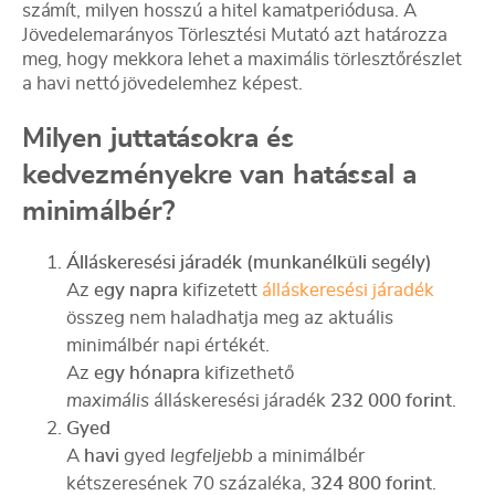
számít, milyen hosszú a hitel kamatperiódusa. A
Jövedelemarányos Törlesztési Mutató azt határozza
meg, hogy mekkora lehet a maximális törlesztőrészlet
a havi nettó jövedelemhez képest.
Milyen juttatásokra és
kedvezményekre van hatással a
minimálbér?
Álláskeresési járadék (munkanélküli segély)
Az
egy napra
kifizetett
álláskeresési járadék
összeg nem haladhatja meg az aktuális
minimálbér napi értékét.
Az
egy hónapra
kifizethető
maximális
álláskeresési járadék
232 000 forint
.
Gyed
A
havi
gyed
legfeljebb
a minimálbér
kétszeresének 70 százaléka,
324 800 forint
.