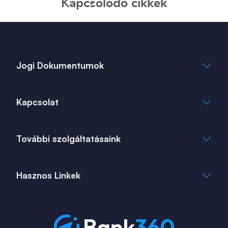
Kapcsolódó cikkek
Jogi Dokumentumok
Általános Szerződési Feltételek
Kapcsolat
Adatkezelési Tájékoztató
Cookie Tájékoztató
info@bank360.hu
További szolgáltatásaink
+36 1 817 0103
bank360.hu
bank360.hu
Hasznos Linkek
ingatlan360.hu
ingatlannet.hu
Fiók és ATM kereső
Bérkalkulátor