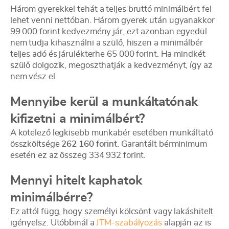
Három gyerekkel tehát a teljes bruttó minimálbért fel
lehet venni nettóban. Három gyerek után ugyanakkor
99 000 forint kedvezmény jár, ezt azonban egyedül
nem tudja kihasználni a szülő, hiszen a minimálbér
teljes adó és járulékterhe 65 000 forint. Ha mindkét
szülő dolgozik, megoszthatják a kedvezményt, így az
nem vész el.
Mennyibe kerül a munkáltatónak
kifizetni a minimálbért?
A kötelező legkisebb munkabér esetében munkáltató
összköltsége
262 160 forint
. Garantált bérminimum
esetén ez az összeg 334 932 forint.
Mennyi hitelt kaphatok
minimálbérre?
Ez attól függ, hogy személyi kölcsönt vagy lakáshitelt
igényelsz. Utóbbinál a
JTM-szabályozás
alapján az is