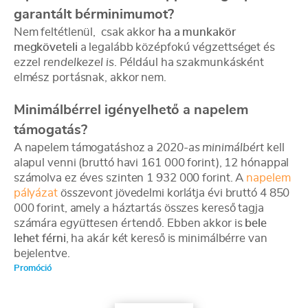
garantált bérminimumot?
Nem feltétlenül, csak akkor
ha a munkakör
megköveteli
a legalább középfokú végzettséget és
ezzel
rendelkezel is
. Például ha szakmunkásként
elmész portásnak, akkor nem.
Minimálbérrel igényelhető a napelem
támogatás?
A napelem támogatáshoz a
2020-as minimálbért
kell
alapul venni (bruttó havi 161 000 forint), 12 hónappal
számolva ez éves szinten 1 932 000 forint. A
napelem
pályázat
összevont
jövedelmi korlátja évi bruttó 4 850
000 forint, amely a háztartás összes kereső tagja
számára
együttesen
értendő. Ebben akkor is
bele
lehet férni
, ha akár két kereső is minimálbérre van
bejelentve.
Promóció