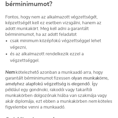
bérminimumot?
Fontos, hogy nem az alkalmazott végzettségét,
képzettségét kell ez esetben vizsgálni, hanem az
adott munkakört
. Meg kell adni a garantált
bérminimumot, ha az adott feladatot
csak minimum középfokú végzettséggel lehet
végezni,
és
az alkalmazott rendelkezik ezzel a
végzettséggel.
Nem
kötelezhető azonban a munkaadó arra, hogy
garantált bérminimumot fizessen
olyan munkakörre,
amelyhez alapfokú végzettség is elegendő
. Így
például egy gondnoki, rakodói vagy takarítói
munkakörben dolgozónak hiába van szakmája vagy
akár diplomája, ezt ebben a munkakörben
nem köteles
figyelembe venni a munkaadó.