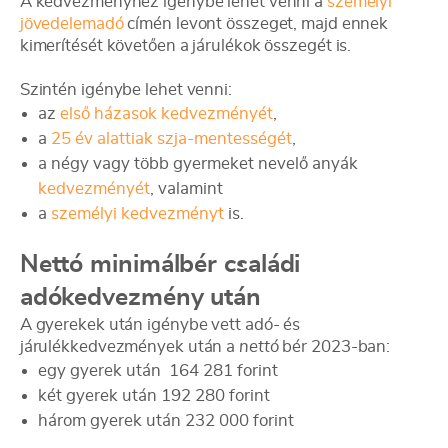
A kedvezményhez igénybe lehet venni a
személyi
jövedelemadó
címén levont összeget, majd ennek
kimerítését követően a járulékok összegét is.
Szintén igénybe lehet venni:
az
első házasok kedvezményét
,
a
25 év alattiak szja-mentességét
,
a négy vagy több gyermeket nevelő anyák
kedvezményét
, valamint
a
személyi kedvezményt
is.
Nettó minimálbér családi
adókedvezmény után
A gyerekek után igénybe vett adó- és
járulékkedvezmények után a
nettó
bér 2023-ban:
egy gyerek után 164 281 forint
két gyerek után 192 280 forint
három gyerek után 232 000 forint