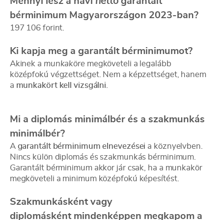
Mennyi lesz a havi
nettó
garantált
bérminimum Magyarországon 2023-ban?
197 106 forint.
Ki kapja meg a garantált bérminimumot?
Akinek a
munkaköre
megköveteli a legalább
középfokú végzettséget. Nem a képzettséget, hanem
a
munkakört kell vizsgálni
.
Mi a diplomás minimálbér és a szakmunkás
minimálbér?
A
garantált bérminimum elnevezései
a köznyelvben.
Nincs külön diplomás és szakmunkás bérminimum.
Garantált bérminimum akkor jár csak, ha a munkakör
megköveteli a minimum középfokú képesítést.
Szakmunkásként vagy
diplomásként mindenképpen megkapom a