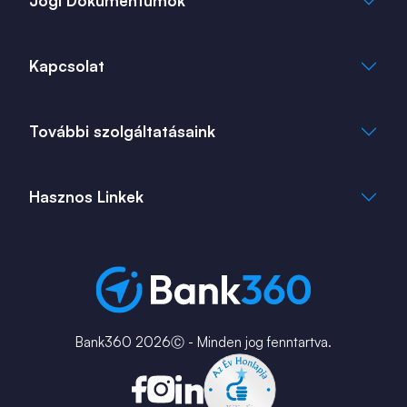
Jogi Dokumentumok
Általános Szerződési Feltételek
Kapcsolat
Adatkezelési Tájékoztató
Cookie Tájékoztató
info@bank360.hu
További szolgáltatásaink
+36 1 817 0103
bank360.hu
bank360.hu
Hasznos Linkek
ingatlan360.hu
ingatlannet.hu
Fiók és ATM kereső
Bérkalkulátor
MNB Alkalmazások
Karrier
Bank360 2026Ⓒ - Minden jog fenntartva.