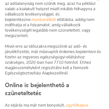
az adóalanyiság nem szűnik meg, azaz ha például
valaki a kialakult helyzet miatt inkább felhagyna a
vállalkozói tevékenységgel, és
bejelentkezne
munkanélküli
ellátásba, addig nem
indíthatja el a folyamatot, amíg vállalkozói
tevékenységét legalább nem szünetelteti, vagy
megszünteti.
Mivel erre az időszakra megszűnik az adó- és
járulékfizetés, már másnaptól érdemes bejelenteni és
fizetni az ingyenes egészségügyi ellátáshoz
szükséges, 2020-ban havi 7710 forintot. Ehhez
magánszemélyként regisztrálni kell a Nemzeti
Egészségbiztosítási Alapkezelőnél.
Online is bejelenthető a
szüneteltetés
Az eljárás ma már nem bonyolult,
ügyfélkapus