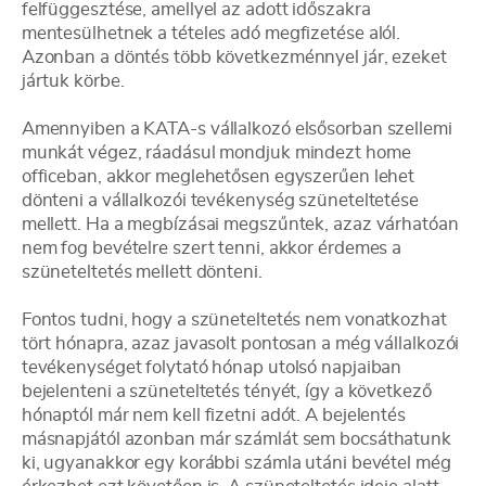
felfüggesztése, amellyel az adott időszakra
mentesülhetnek a tételes adó megfizetése alól.
Azonban a döntés több következménnyel jár, ezeket
jártuk körbe.
Amennyiben a KATA-s vállalkozó elsősorban szellemi
munkát végez, ráadásul mondjuk mindezt home
officeban, akkor meglehetősen egyszerűen lehet
dönteni a vállalkozói tevékenység szüneteltetése
mellett. Ha a megbízásai megszűntek, azaz várhatóan
nem fog bevételre szert tenni, akkor érdemes a
szüneteltetés mellett dönteni.
Fontos tudni, hogy a szüneteltetés nem vonatkozhat
tört hónapra, azaz javasolt pontosan a még vállalkozói
tevékenységet folytató hónap utolsó napjaiban
bejelenteni a szüneteltetés tényét, így a következő
hónaptól már nem kell fizetni adót. A bejelentés
másnapjától azonban már számlát sem bocsáthatunk
ki, ugyanakkor egy korábbi számla utáni bevétel még