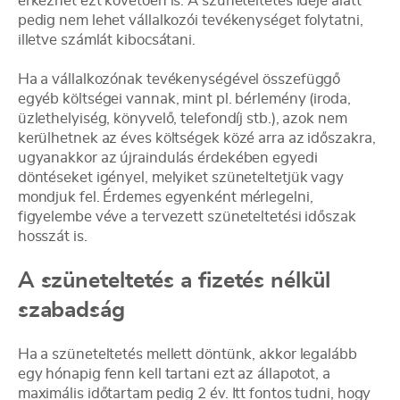
érkezhet ezt követően is. A szüneteltetés ideje alatt
pedig nem lehet vállalkozói tevékenységet folytatni,
illetve számlát kibocsátani.
Ha a vállalkozónak tevékenységével összefüggő
egyéb költségei vannak, mint pl. bérlemény (iroda,
üzlethelyiség, könyvelő, telefondíj stb.), azok nem
kerülhetnek az éves költségek közé arra az időszakra,
ugyanakkor az újraindulás érdekében egyedi
döntéseket igényel, melyiket szüneteltetjük vagy
mondjuk fel. Érdemes egyenként mérlegelni,
figyelembe véve a tervezett szüneteltetési időszak
hosszát is.
A szüneteltetés a fizetés nélkül
szabadság
Ha a szüneteltetés mellett döntünk, akkor legalább
egy hónapig fenn kell tartani ezt az állapotot, a
maximális időtartam pedig 2 év. Itt fontos tudni, hogy