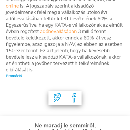
online
is. A jogszabály szerint a kisadózó
jövedelmének felel meg a vállalkozás utolsó évi
adóbevallásában feltüntetett bevételének 60%-a.
Egyszerűsítve, ha egy KATA-s vállalkozónak az elmúlt
évben rögzített
adóbevallásában
3 millió forint
bevétele keletkezett, akkor ennek a 60%-át veszi
figyelembe, azaz igazolja a NAV, ez ebben az esetben
150 ezer forint. Ez azt jelenti, hogy ha kevesebb
bevétele lesz a kisadózó KATA-s vállalkozónak, akkor
ez érintheti a jövőben tervezett hitelkérelmének
elbírálását is.
Promóció
Ne maradj le semmiről,