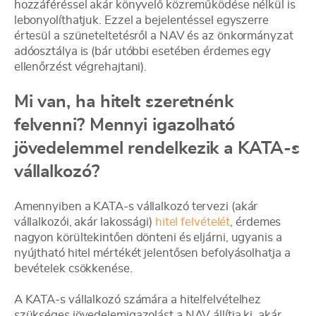
hozzáféréssel akár könyvelő közreműködése nélkül is
lebonyolíthatjuk. Ezzel a bejelentéssel egyszerre
értesül a szüneteltetésről a NAV és az önkormányzat
adóosztálya is (bár utóbbi esetében érdemes egy
ellenőrzést végrehajtani).
Mi van, ha hitelt szeretnénk
felvenni? Mennyi igazolható
jövedelemmel rendelkezik a KATA-s
vállalkozó?
Amennyiben a KATA-s vállalkozó tervezi (akár
vállalkozói, akár lakossági)
hitel felvételét
, érdemes
nagyon körültekintően dönteni és eljárni, ugyanis a
nyújtható hitel mértékét jelentősen befolyásolhatja a
bevételek csökkenése.
A KATA-s vállalkozó számára a hitelfelvételhez
szükséges jövedelemigazolást a NAV állítja ki, akár