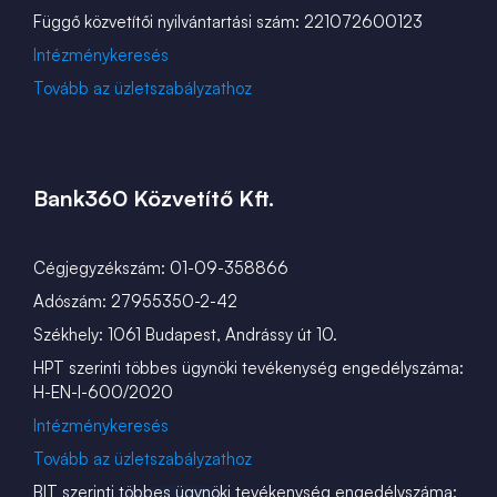
Függő közvetítői nyilvántartási szám: 221072600123
Intézménykeresés
Tovább az üzletszabályzathoz
Bank360 Közvetítő Kft.
Cégjegyzékszám: 01-09-358866
Adószám: 27955350-2-42
Székhely: 1061 Budapest, Andrássy út 10.
HPT szerinti többes ügynöki tevékenység engedélyszáma:
H-EN-I-600/2020
Intézménykeresés
Tovább az üzletszabályzathoz
BIT szerinti többes ügynöki tevékenység engedélyszáma: