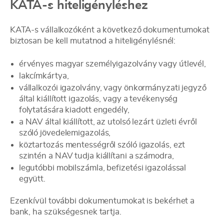
KATA-s hiteligényléshez
KATA-s vállalkozóként a következő dokumentumokat
biztosan be kell mutatnod a hiteligénylésnél:
érvényes magyar személyigazolvány vagy útlevél,
lakcímkártya,
vállalkozói igazolvány, vagy önkormányzati jegyző
által kiállított igazolás, vagy a tevékenység
folytatására kiadott engedély,
a NAV által kiállított, az utolsó lezárt üzleti évről
szóló jövedelemigazolás,
köztartozás mentességről szóló igazolás, ezt
szintén a NAV tudja kiállítani a számodra,
legutóbbi mobilszámla, befizetési igazolással
együtt.
Ezenkívül további dokumentumokat is bekérhet a
bank, ha szükségesnek tartja.