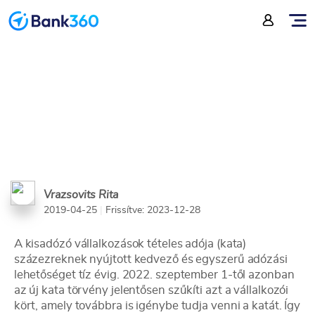
Hiteligénylés KATA-sként
Vrazsovits Rita
2019-04-25
|
Frissítve: 2023-12-28
A kisadózó vállalkozások tételes adója (kata)
százezreknek nyújtott kedvező és egyszerű adózási
lehetőséget tíz évig. 2022. szeptember 1-től azonban
az új kata törvény jelentősen szűkíti azt a vállalkozói
kört, amely továbbra is igénybe tudja venni a katát. Így