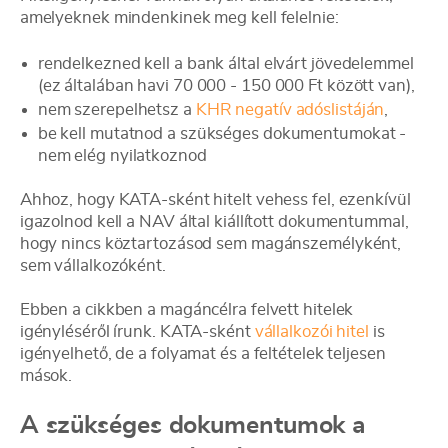
amelyeknek mindenkinek meg kell felelnie:
rendelkezned kell a bank által elvárt jövedelemmel
(ez általában havi 70 000 - 150 000 Ft között van),
nem szerepelhetsz a
KHR negatív adóslistáján
,
be kell mutatnod a szükséges dokumentumokat -
nem elég nyilatkoznod
Ahhoz, hogy KATA-sként hitelt vehess fel, ezenkívül
igazolnod kell a NAV által kiállított dokumentummal,
hogy nincs köztartozásod sem magánszemélyként,
sem vállalkozóként.
Ebben a cikkben a magáncélra felvett hitelek
igényléséről írunk. KATA-sként
vállalkozói hitel
is
igényelhető, de a folyamat és a feltételek teljesen
mások.
A szükséges dokumentumok a