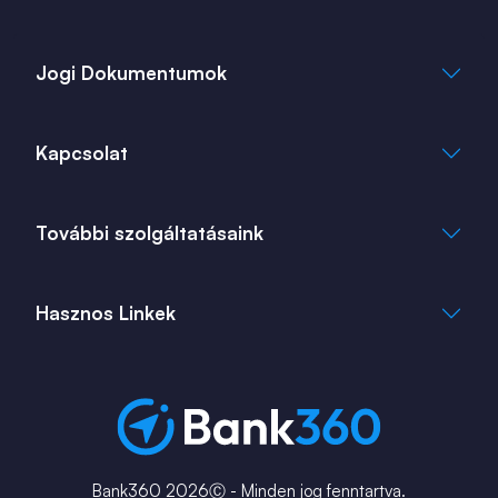
Jogi Dokumentumok
Általános Szerződési Feltételek
Kapcsolat
Adatkezelési Tájékoztató
Cookie Tájékoztató
info@bank360.hu
További szolgáltatásaink
+36 1 817 0103
bank360.hu
bank360.hu
Hasznos Linkek
ingatlan360.hu
ingatlannet.hu
Fiók és ATM kereső
Bérkalkulátor
MNB Alkalmazások
Karrier
Bank360 2026Ⓒ - Minden jog fenntartva.