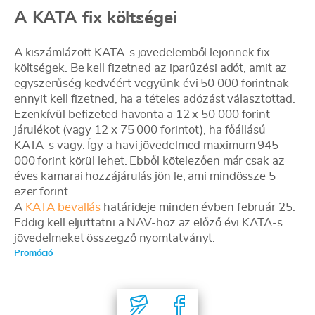
A KATA fix költségei
A kiszámlázott KATA-s jövedelemből lejönnek fix
költségek. Be kell fizetned az iparűzési adót, amit az
egyszerűség kedvéért vegyünk évi 50 000 forintnak -
ennyit kell fizetned, ha a tételes adózást választottad.
Ezenkívül befizeted havonta a 12 x 50 000 forint
járulékot (vagy 12 x 75 000 forintot), ha főállású
KATA-s vagy. Így a havi jövedelmed maximum 945
000 forint körül lehet. Ebből kötelezően már csak az
éves kamarai hozzájárulás jön le, ami mindössze 5
ezer forint.
A
KATA bevallás
határideje minden évben február 25.
Eddig kell eljuttatni a NAV-hoz az előző évi KATA-s
jövedelmeket összegző nyomtatványt.
Promóció