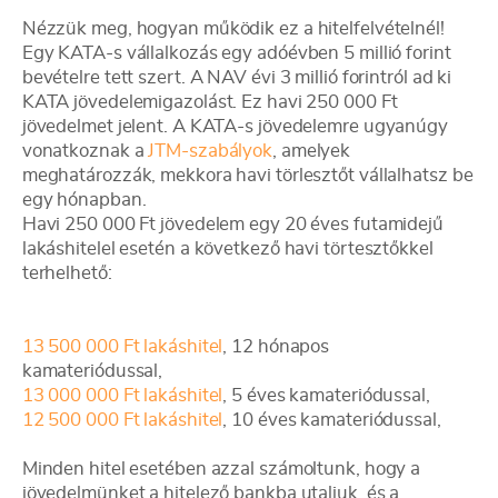
Nézzük meg, hogyan működik ez a hitelfelvételnél!
Egy KATA-s vállalkozás egy adóévben 5 millió forint
bevételre tett szert. A NAV évi 3 millió forintról ad ki
KATA jövedelemigazolást. Ez havi 250 000 Ft
jövedelmet jelent. A KATA-s jövedelemre ugyanúgy
vonatkoznak a
JTM-szabályok
, amelyek
meghatározzák, mekkora havi törlesztőt vállalhatsz be
egy hónapban.
Havi 250 000 Ft jövedelem egy 20 éves futamidejű
lakáshitelel esetén a következő havi törtesztőkkel
terhelhető:
13 500 000 Ft lakáshitel
, 12 hónapos
kamateriódussal,
13 000 000 Ft lakáshitel
, 5 éves kamateriódussal,
12 500 000 Ft lakáshitel
, 10 éves kamateriódussal,
Minden hitel esetében azzal számoltunk, hogy a
jövedelmünket a hitelező bankba utaljuk, és a