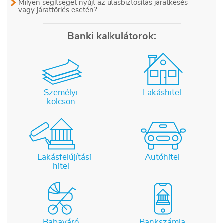
Milyen segítséget nyújt az utasbiztosítás járatkésés
vagy járattörlés esetén?
Banki kalkulátorok:
Személyi
Lakáshitel
kölcsön
Lakásfelújítási
Autóhitel
hitel
Babaváró
Bankszámla