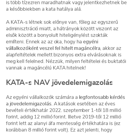
is több tízezren maradhatnak vagy jelentkezhetnek be
a későbbiekben a kata hatálya alá.
A KATA-s létnek sok előnye van, főleg az egyszerű
adminisztráció miatt, a hátrányok között viszont az
elsők között a bonyolult hiteligénylést szokták
említeni. Ennek az az oka, hogy ha
egyéni
vállalkozóként veszel fel hitelt magáncélra
, akkor az
alapfeltételek mellett bizonyos extra elvárásoknak is
meg kell felelned. Nézzük, milyen feltételei és buktatói
vannak a magáncélú KATA hitelnek!
KATA-s NAV jövedelemigazolás
Az egyéni vállalkozók számára a
legfontosabb kérdés
a jövedelemigazolás
. A katások esetében az éves
bevételi értékhatár 2022. szeptember 1-től 18 millió
forint, addig 12 millió forint. Illetve 2019-től 12 millió
forint lett az alanyi áfa mentesség értékhatára is (ez
korábban 8 millió forint volt). Ez azt jelenti, hogy