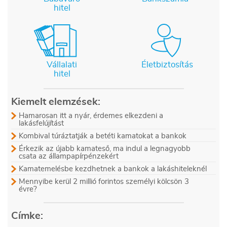
hitel
Vállalati
Életbiztosítás
hitel
Kiemelt elemzések:
Hamarosan itt a nyár, érdemes elkezdeni a
lakásfelújítást
Kombival túráztatják a betéti kamatokat a bankok
Érkezik az újabb kamateső, ma indul a legnagyobb
csata az állampapírpénzekért
Kamatemelésbe kezdhetnek a bankok a lakáshiteleknél
Mennyibe kerül 2 millió forintos személyi kölcsön 3
évre?
Címke: