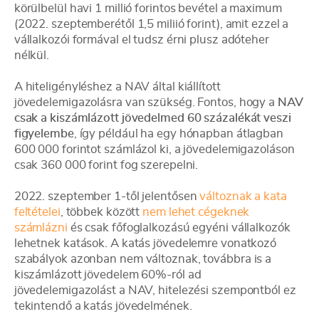
körülbelül havi 1 millió forintos bevétel a maximum
(2022. szeptemberétől 1,5 miliió forint), amit ezzel a
vállalkozói formával el tudsz érni plusz adóteher
nélkül.
A hiteligényléshez a NAV által kiállított
jövedelemigazolásra van szükség. Fontos, hogy a
NAV
csak a kiszámlázott jövedelmed 60 százalékát veszi
figyelembe
, így például ha egy hónapban átlagban
600 000 forintot számlázol ki, a jövedelemigazoláson
csak 360 000 forint fog szerepelni.
2022. szeptember 1-től jelentősen
változnak a kata
feltételei
, többek között
nem lehet cégeknek
számlázni
és csak főfoglalkozású egyéni vállalkozók
lehetnek katások. A katás jövedelemre vonatkozó
szabályok azonban nem változnak, továbbra is a
kiszámlázott jövedelem 60%-ról ad
jövedelemigazolást a NAV, hitelezési szempontból ez
tekintendő a katás jövedelmének.