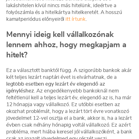
lakáshitelen kívül nincs más hitelünk, ideértve a
folyószámla és a hitelkártya hitelkeretét. A hosszú
kamatperiódus előnyeiről
itt írtunk
.
Mennyi ideig kell vállalkozónak
lennem ahhoz, hogy megkapjam a
hitelt?
Ez a választott banktól függ. A szigorúbb bankok akár
két teljes lezárt naptári évet is elvárhatnak, de a
legtöbb esetben egy lezárt év elegendő az
igényléshez
. Az engedékenyebb bankoknál nem
feltétlenül kell a teljes lezárt év, elegendő az is, ha már
12 hónapja vagy vállalkozó. Ez utóbbi esetben az
okozhat problémát, hogy a lezárt tört évre vonatkozó
jövedelmet 12-vel osztja el a bank, akkor is, ha a lezárt
évben csak néhány hónapig voltál vállalkozó. Ez azért
probléma, mert hiába keresel jól vállalkozóként, a bank
csak az igazolt jövedelmed egy részét veszi