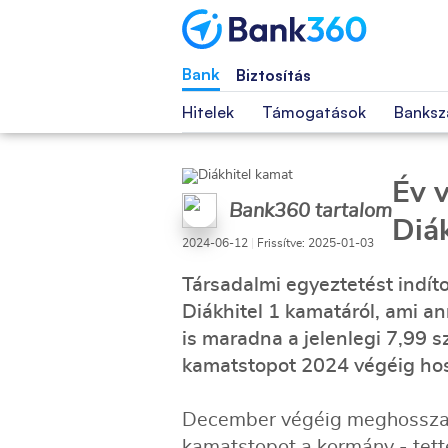
Bank
Biztosítás
Hitelek
Támogatások
Banksz
Év 
Bank360 tartalom
Diá
2024-06-12
|
Frissítve: 2025-01-03
Társadalmi egyeztetést indít
Diákhitel 1 kamatáról, ami ann
is maradna a jelenlegi 7,99 
kamatstopot 2024 végéig ho
December végéig meghossza
kamatstopot a kormány - tett