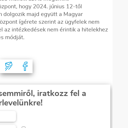
zpont, hogy 2024. június 12-től
 dolgozik majd együtt a Magyar
központ ígérete szerint az ügyfelek nem
l az intézkedések nem érintik a hitelekhez
és módját.
semmiről, iratkozz fel a
rlevelünkre!