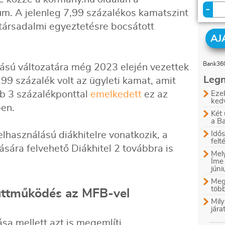
-
m. A jelenleg 7,99 százalékos kamatszint
ársadalmi egyeztetésre bocsátott
AJ
Bank360
lású változatára még 2023 elején vezettek
Legn
99 százalék volt az ügyleti kamat, amit
őbb 3 százalékponttal
emelkedett
ez az
Ezek
ked
ben.
Két 
a B
lhasználású diákhitelre vonatkozik, a
Idős
felt
ására felvehető Diákhitel 2 továbbra is
Mely
Íme
jún
Megl
több
üttműködés az MFB-vel
Mily
jára
a mellett azt is megemlíti