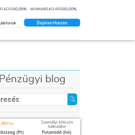
NFLÁCIÓ
00,00%
MUNKANÉLKÜLISÉG
00,00%
Bejelentkezés
ulátorok
Pénzügyi blog
Személyi kölcsön
kalkulátor
lösszeg (Ft)
Futamidő (hó)