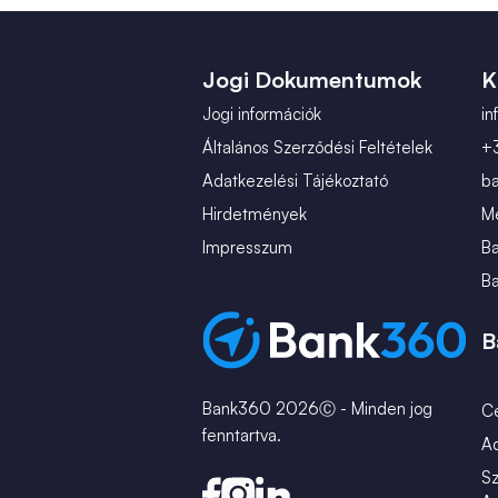
Jogi Dokumentumok
K
Jogi információk
i
Általános Szerződési Feltételek
+
Adatkezelési Tájékoztató
b
Hirdetmények
Mé
Impresszum
B
B
B
Bank360 2026Ⓒ - Minden jog
C
fenntartva.
A
Sz