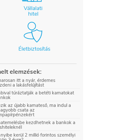
Vállalati
hitel
Életbiztosítás
elt elemzések:
arosan itt a nyár, érdemes
zdeni a lakásfelújítást
ival túráztatják a betéti kamatokat
ankok
zik az újabb kamateső, ma indul a
nagyobb csata az
ampapírpénzekért
atemelésbe kezdhetnek a bankok a
shiteleknél
yibe kerül 2 millió forintos személyi
sön 3 évre?