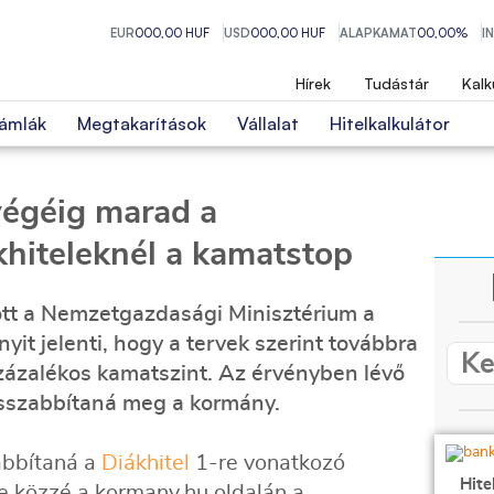
EUR
000,00 HUF
USD
000,00 HUF
ALAPKAMAT
00,00%
I
Hírek
Tudástár
Kalk
ámlák
Megtakarítások
Vállalat
Hitelkalkulátor
végéig marad a
khiteleknél a kamatstop
ott a Nemzetgazdasági Minisztérium a
yit jelenti, hogy a tervek szerint továbbra
százalékos kamatszint. Az érvényben lévő
sszabbítaná meg a kormány.
bbítaná a
Diákhitel
1-re vonatkozó
Hite
e közzé a kormany.hu oldalán a