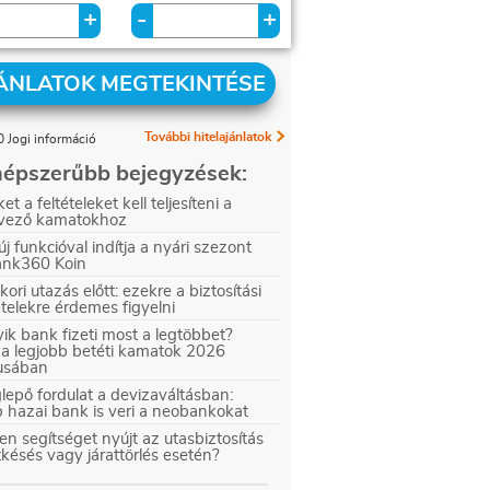
+
+
-
ÁNLATOK MEGTEKINTÉSE
További hitelajánlatok
 Jogi információ
épszerűbb bejegyzések:
et a feltételeket kell teljesíteni a
vező kamatokhoz
új funkcióval indítja a nyári szezont
ank360 Koin
kori utazás előtt: ezekre a biztosítási
ételekre érdemes figyelni
ik bank fizeti most a legtöbbet?
 a legjobb betéti kamatok 2026
iusában
epő fordulat a devizaváltásban:
 hazai bank is veri a neobankokat
en segítséget nyújt az utasbiztosítás
tkésés vagy járattörlés esetén?