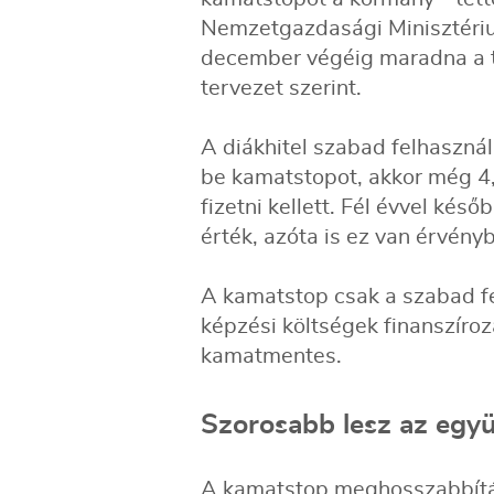
Nemzetgazdasági Minisztériu
december végéig maradna a t
tervezet szerint.
A diákhitel szabad felhaszná
be kamatstopot, akkor még 4,
fizetni kellett. Fél évvel kés
érték, azóta is ez van érvény
A kamatstop csak a szabad fe
képzési költségek finanszíroz
kamatmentes.
Szorosabb lesz az egy
A kamatstop meghosszabbítás