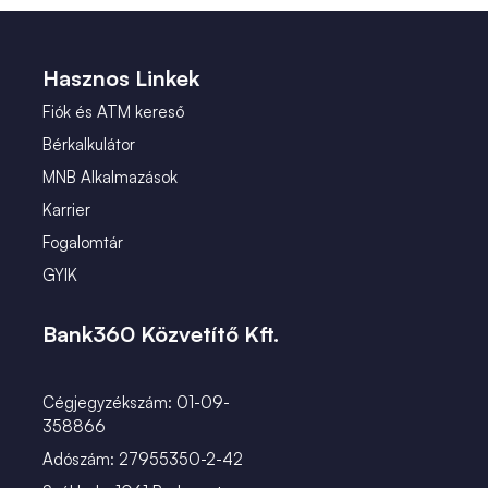
 (2)
január (2)
 (1)
Hasznos Linkek
Fiók és ATM kereső
Bérkalkulátor
MNB Alkalmazások
Karrier
Fogalomtár
GYIK
Bank360 Közvetítő Kft.
Cégjegyzékszám: 01-09-
358866
Adószám: 27955350-2-42