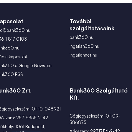
február
március
apcsolat
További
szolgáltatásaink
nfo@bank360.hu
bank360.hu
36 1 817 0103
ingatlan360.hu
ank360.hu
ingatlannet.hu
dia kapcsolat
ank360 a Google News-on
ank360 RSS
ank360 Zrt.
Bank360 Szolgáltató
Kft.
égjegyzékszám: 01-10-048921
Cégjegyzékszám: 01-09-
dószám: 25716355-2-42
386875
ékhely: 1061 Budapest,
Adószám: 29317116-2-42