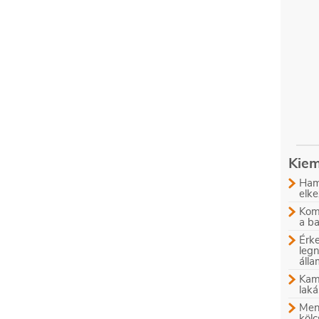
Kiem
Ham
elke
Komb
a b
Érke
leg
áll
Kam
laká
Menn
kölc