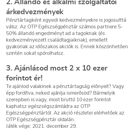
2. Állandó és alkalmi szolgáltatói
árkedvezmények
Pénztártagként egyedi kedvezményekre is jogosulttá
válsz. Az OTP Egészségpénztár számos partnere 5-
50% állandó engedményt ad a tagoknak (és
kedvezményezett családtagjaiknak), emellett
gyakoriak az időszakos akciók is. Ennek köszönhetően
szintén sokat spórolhatsz.
3. Ajánlásod most 2 x 10 ezer
forintot ér!
Te ajánlod valakinek a pénztártagság előnyeit? Vagy
épp fordítva, neked ajánlja ismerősöd? Bármelyik
szerepben is vagy, most bruttó 10 ezer forintot
kaphatsz egészségszámládra az OTP
Egészségpénztártól. Az akció részletei elérhetőek az
OTP Egészségpénztár oldalán.
Játék vége: 2021. december 29.