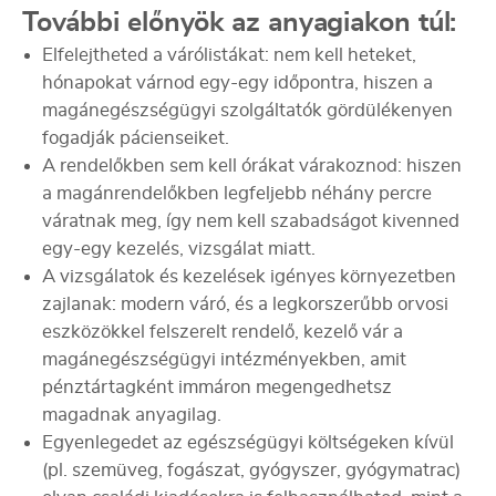
További előnyök az anyagiakon túl:
Elfelejtheted a várólistákat: nem kell heteket,
hónapokat várnod egy-egy időpontra, hiszen a
magánegészségügyi szolgáltatók gördülékenyen
fogadják pácienseiket.
A rendelőkben sem kell órákat várakoznod: hiszen
a magánrendelőkben legfeljebb néhány percre
váratnak meg, így nem kell szabadságot kivenned
egy-egy kezelés, vizsgálat miatt.
A vizsgálatok és kezelések igényes környezetben
zajlanak: modern váró, és a legkorszerűbb orvosi
eszközökkel felszerelt rendelő, kezelő vár a
magánegészségügyi intézményekben, amit
pénztártagként immáron megengedhetsz
magadnak anyagilag.
Egyenlegedet az egészségügyi költségeken kívül
(pl. szemüveg, fogászat, gyógyszer, gyógymatrac)