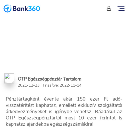
tagság 3 anyagi előnye
OTP Egészségpénztár Tartalom
2021-12-23
|
Frissítve: 2022-11-14
Pénztártagként évente akár 150 ezer Ft adó-
visszatérítést kaphatsz, emellett exkluzív szolgáltatói
árkedvezményeket is igénybe vehetsz. Ráadásul az
OTP Egészségpénztártól most 10 ezer forintot is
kaphatsz ajándékba egészségszámládra!