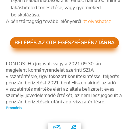
olyan családi kiadásokra is felhasználhatod, mint a
lakáshiteled törlesztése, vagy gyermeked
beiskolázása.
A pénztártagság további előnyeiről
itt olvashatsz.
BELÉPÉS AZ OTP EGÉSZSÉGPÉNZTÁRBA
FONTOS!
Ha jogosult vagy a 2021.09.30-án
megjelent kormányrendelet szerinti SZJA
visszatérítésre, úgy fokozott körültekintéssel teljesíts
pénztári befizetést 2021-ben! Hiszen akinél az adó-
visszatérítés mértéke eléri az általa befizetett éves
személyi jövedelemadó értékét, az nem lesz jogosult a
pénztári befizetések utáni adó-visszatérítésre.
Promóció