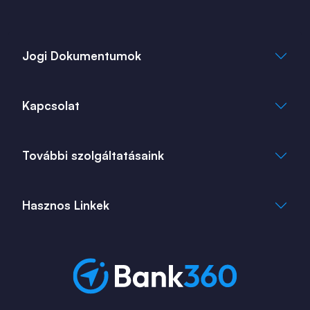
Jogi Dokumentumok
Általános Szerződési Feltételek
Kapcsolat
Adatkezelési Tájékoztató
Cookie Tájékoztató
info@bank360.hu
További szolgáltatásaink
+36 1 817 0103
bank360.hu
bank360.hu
Hasznos Linkek
ingatlan360.hu
ingatlannet.hu
Fiók és ATM kereső
Bérkalkulátor
MNB Alkalmazások