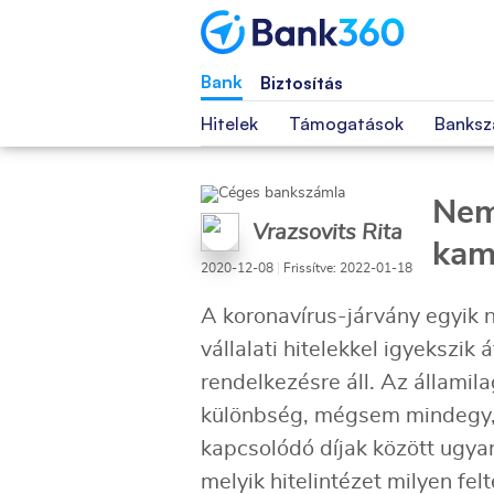
Bank
Biztosítás
Hitelek
Támogatások
Banksz
Nem
Vrazsovits Rita
kama
2020-12-08
|
Frissítve: 2022-01-18
A koronavírus-járvány egyik 
vállalati hitelekkel igyekszik
rendelkezésre áll. Az államil
különbség, mégsem mindegy, h
kapcsolódó díjak között ugya
melyik hitelintézet milyen fel