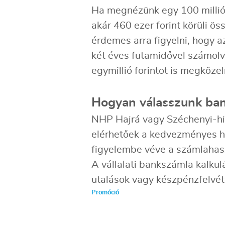
Ha megnézünk egy 100 millió f
akár 460 ezer forint körüli ös
érdemes arra figyelni, hogy a
két éves futamidővel számolv
egymillió forintot is megköz
Hogyan válasszunk ba
NHP Hajrá vagy Széchenyi-hit
elérhetőek a kedvezményes hi
figyelembe véve a számlahasz
A vállalati bankszámla kalkulá
utalások vagy készpénzfelvét
Promóció