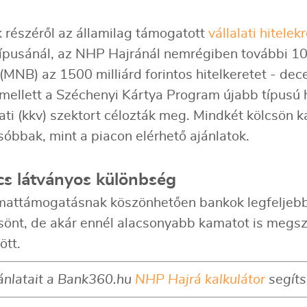
k részéről az államilag támogatott
vállalati hitelek
ípusánál, az NHP Hajránál nemrégiben további 1000
NB) az 1500 milliárd forintos hitelkeretet - dece
mellett a Széchenyi Kártya Program újabb típusú hi
lati (kkv) szektort célozták meg. Mindkét kölcsö
sóbbak, mint a piacon elérhető ajánlatok.
cs látványos különbség
attámogatásnak köszönhetően bankok legfeljebb
csönt, de akár ennél alacsonyabb kamatot is megs
ött.
ánlatait a Bank360.hu
NHP Hajrá kalkulátor
segíts