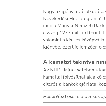
Nagy az igény a vállalkozáso
Növekedési Hitelprogram új t
meg a Magyar Nemzeti Bank (M
összeg 1277 milliárd forint. E
valamint a kis- és középválla
igénybe, ezért jellemzően olc
A kamatot tekintve nin
Az NHP Hajrá esetében a kam
kamattal folyósíthatják a köl
eltérés a bankok ajánlatai köz
Hasonlítsd össze a bankok aj