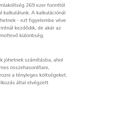
mlaköltség 269 ezer forinttól
l kalkulálunk. A kalkulációnál
rhetnek - ezt figyelembe véve
intnál kezdődik, de akár az
zámottevő különbség.
k jöhetnek számításba, ahol
mes összehasonlítani,
ozni a tényleges költségeket.
alkozás által elvégzett