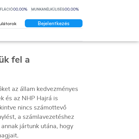
NFLÁCIÓ
00,00%
MUNKANÉLKÜLISÉG
00,00%
Bejelentkezés
ulátorok
k fel a
, őket az állam kedvezményes
lek és az NHP Hajrá is
ekintve nincs számottevő
nylést, a számlavezetéshez
 annak jártunk utána, hogy
magjait.