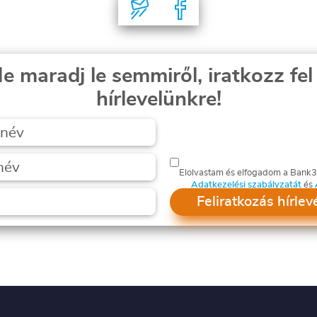
e maradj le semmiről, iratkozz fel
hírlevelünkre!
Elolvastam és elfogadom a Bank
Adatkezelési szabályzatát
és
Feliratkozás hírlev