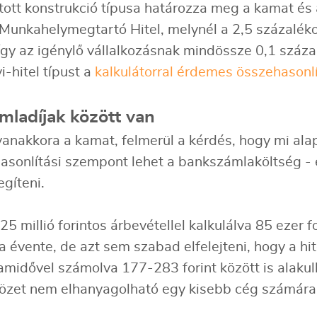
ztott konstrukció típusa határozza meg a kamat é
unkahelymegtartó Hitel, melynél a 2,5 százaléko
 így az igénylő vállalkozásnak mindössze 0,1 százal
i-hitel típust a
kalkulátorral érdemes összehasonlí
mladíjak között van
yanakkora a kamat, felmerül a kérdés, hogy mi ala
hasonlítási szempont lehet a bankszámlaköltség 
egíteni.
millió forintos árbevétellel kalkulálva 85 ezer fo
a évente, de azt sem szabad elfelejteni, hogy a hit
utamidővel számolva 177-283 forint között is alaku
nbözet nem elhanyagolható egy kisebb cég számára