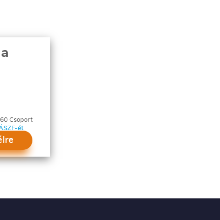
 a
360 Csoport
ÁSZF-ét
élre