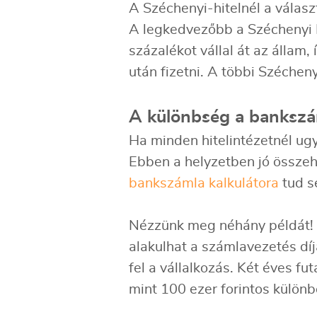
A Széchenyi-hitelnél a válas
A legkedvezőbb a Széchenyi M
százalékot vállal át az állam,
után fizetni. A többi Szécheny
A különbség a bankszá
Ha minden hitelintézetnél ug
Ebben a helyzetben jó össze
bankszámla kalkulátora
tud s
Nézzünk meg néhány példát! 25 
alakulhat a számlavezetés díj
fel a vállalkozás. Két éves f
mint 100 ezer forintos külö