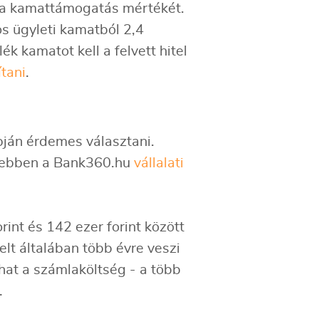
s a kamattámogatás mértékét.
s ügyleti kamatból 2,4
ék kamatot kell a felvett hitel
tani
.
pján érdemes választani.
- ebben a Bank360.hu
vállalati
rint és 142 ezer forint között
elt általában több évre veszi
lhat a számlaköltség - a több
.