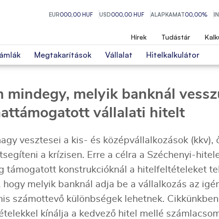
EUR
000,00 HUF
USD
000,00 HUF
ALAPKAMAT
00,00%
I
Hírek
Tudástár
Kalk
ámlák
Megtakarítások
Vállalat
Hitelkalkulátor
 mindegy, melyik banknál vesszü
ttámogatott vállalati hitelt
nagy vesztesei a kis- és középvállalkozások (kkv)
 átsegíteni a krízisen. Erre a célra a Széchenyi-hite
ag támogatott konstrukcióknál a hitelfeltételeket t
ogy melyik banknál adja be a vállalkozás az igé
nis számottevő különbségek lehetnek. Cikkünkben
tételekkel kínálja a kedvező hitel mellé számlacso