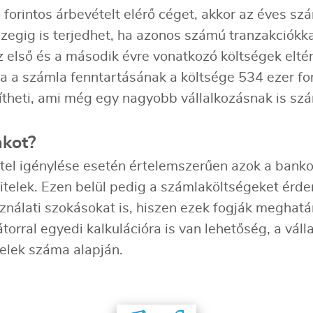
orintos árbevételt elérő céget, akkor az éves szá
szegig is terjedhet, ha azonos számú tranzakciókka
z első és a második évre vonatkozó költségek elté
a a számla fenntartásának a költsége 534 ezer for
elítheti, ami még egy nagyobb vállalkozásnak is s
nkot?
el igénylése esetén értelemszerűen azok a banko
telek. Ezen belül pedig a számlaköltségeket érde
nálati szokásokat is, hiszen ezek fogják meghatár
torral egyedi kalkulációra is van lehetőség, a váll
elek száma alapján.