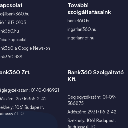
apcsolat
További
szolgáltatásaink
nfo@bank360.hu
bank360.hu
36 1 817 0103
ingatlan360.hu
ank360.hu
ingatlannet.hu
dia kapcsolat
ank360 a Google News-on
ank360 RSS
ank360 Zrt.
Bank360 Szolgáltató
Kft.
égjegyzékszám: 01-10-048921
Cégjegyzékszám: 01-09-
dószám: 25716355-2-42
386875
ékhely: 1061 Budapest,
Adószám: 29317116-2-42
drássy út 10.
Székhely: 1061 Budapest,
Andrássy út 10.