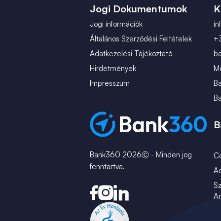
Jogi Dokumentumok
K
Jogi információk
i
Általános Szerződési Feltételek
+
Adatkezelési Tájékoztató
b
Hirdetmények
Mé
Impresszum
B
B
B
Bank360 2026Ⓒ - Minden jog
C
fenntartva.
A
Sz
An