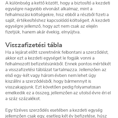
A különbség a kettő között, hogy a biztosító a kezdeti
egységre nagyobb elvonást alkalmaz, mint a
felhalmozási költségekre, hisz ebből a részből fizeti a
saját, értékesítéshez kapcsolódó költségeit. A kezdeti
egységre jellemző, hogy azt nem csak az elején
fizetjük, hanem akár évekig, elnyújtva.
Visszafizetési tábla
Ha a lejárat előtt szeretnénk felbontani a szerződést,
akkor ezt a kezdeti egységet le fogják vonni a
felhalmozott befizetésünkből. Ennek pontos mértékét
a visszafizetési táblázat tartalmazza. Jellemzően az
első egy-két vagy három évben nem lehet úgy
kiszállni a szerződésből, hogy bármennyit is
visszakapjunk. Ezt követően pedig folyamatosan
emelkedik ez a összeg, jellemzően az utolsó évre éri el
a száz százalékot.
Egy tízéves szerződés esetében a kezdeti egység
jellemzően csak egy, esetleg két év befizetése, húsz