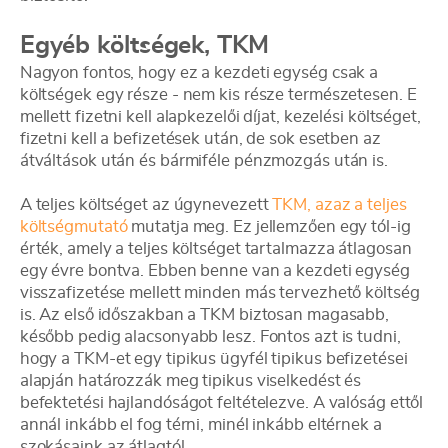
Egyéb költségek, TKM
Nagyon fontos, hogy ez a kezdeti egység csak a
költségek egy része - nem kis része természetesen. E
mellett fizetni kell alapkezelői díjat, kezelési költséget,
fizetni kell a befizetések után, de sok esetben az
átváltások után és bármiféle pénzmozgás után is.
A teljes költséget az úgynevezett
TKM, azaz a teljes
költségmutató
mutatja meg. Ez jellemzően egy tól-ig
érték, amely a teljes költséget tartalmazza átlagosan
egy évre bontva. Ebben benne van a kezdeti egység
visszafizetése mellett minden más tervezhető költség
is. Az első időszakban a TKM biztosan magasabb,
később pedig alacsonyabb lesz. Fontos azt is tudni,
hogy a TKM-et egy tipikus ügyfél tipikus befizetései
alapján határozzák meg tipikus viselkedést és
befektetési hajlandóságot feltételezve. A valóság ettől
annál inkább el fog térni, minél inkább eltérnek a
szokásaink az átlagtól.