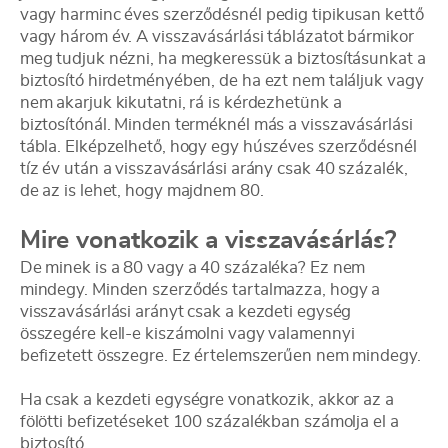
vagy harminc éves szerződésnél pedig tipikusan kettő
vagy három év. A visszavásárlási táblázatot bármikor
meg tudjuk nézni, ha megkeressük a biztosításunkat a
biztosító hirdetményében, de ha ezt nem találjuk vagy
nem akarjuk kikutatni, rá is kérdezhetünk a
biztosítónál. Minden terméknél más a visszavásárlási
tábla. Elképzelhető, hogy egy húszéves szerződésnél
tíz év után a visszavásárlási arány csak 40 százalék,
de az is lehet, hogy majdnem 80.
Mire vonatkozik a visszavásárlás?
De minek is a 80 vagy a 40 százaléka? Ez nem
mindegy. Minden szerződés tartalmazza, hogy a
visszavásárlási arányt csak a kezdeti egység
összegére kell-e kiszámolni vagy valamennyi
befizetett összegre. Ez értelemszerűen nem mindegy.
Ha csak a kezdeti egységre vonatkozik, akkor az a
fölötti befizetéseket 100 százalékban számolja el a
biztosító.