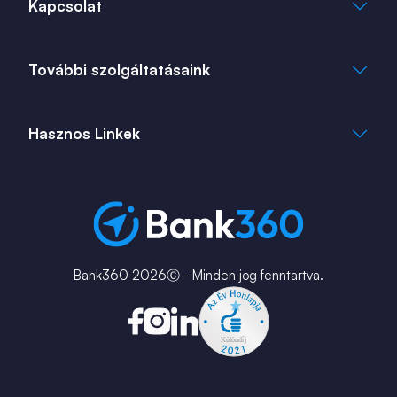
Kapcsolat
Adatkezelési Tájékoztató
Cookie Tájékoztató
info@bank360.hu
További szolgáltatásaink
+36 1 817 0103
bank360.hu
bank360.hu
Hasznos Linkek
ingatlan360.hu
ingatlannet.hu
Fiók és ATM kereső
Bérkalkulátor
MNB Alkalmazások
Karrier
Bank360 2026Ⓒ - Minden jog fenntartva.