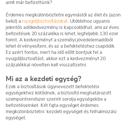
amit már befizettünk?
Érdemes megkülönböztetni egymástól az élet és (azon
belül) a
nyugdíjbiztosításokat
. Utóbbihoz ugyanis
jelentős adókedvezmény is kapcsolódhat, ami az éves
befizetések 20 százaléka is lehet, legfeljebb 130 ezer
forint. A kedvezményt a személyi jövedelemadóból
lehet érvényesíteni, és az a befektetéshez csapódik.
Ez azért fontos, mert ha idő előtt bontjuk fel a
nyugdíjbiztosítást, akkor ezt a kedvezményt 20
százalékkal növelten kell visszafizetni.
Mi az a kezdeti egység?
Ezek a biztosítások úgynevezett befektetési
egységekhez kötődnek, a biztosító meghatározott
szempontrendszer szerint sorolja egységekbe a
befizetéseinket. Két fajta egységet érdemes
megkülönböztetni: kezdeti egységet és felhalmozási
egységet.