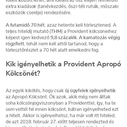
forint között
lehet, ami ideális az ősz elején felmerülő
extra kiadások (tanévkezdés, őszi-téli ruhák, műszaki
eszközök cseréje) rendezésére.
A futamidő 70 hét
, azaz hetente kell törlesztened. A
teljes hiteldíj mutató (
THM
) a Provident kölcsöneihez
képest igen kedvező
9,8 százalék
.
A kamatozás végig
rögzített
, tehát nem kell attól tartanod, hogy a
törlesztőrészlet a 70 hét alatt emelkedni fog.
Kik igényelhetik a Provident Apropó
Kölcsönét?
Az egyik kikötés, hogy csak
új ügyfelek igényelhetik
az Apropó Kölcsönt. Ők azok, akik még nem álltak
soha kölcsönjogviszonyban a Providenttel, így, ha te
sem vettél fel innen kölcsönt, bátran igényelheted ezt
a hitelt. Akkor is igényelhetsz, ha már volt itt hiteled,
de azt 2018. február 27. előtt teljesen rendezted és