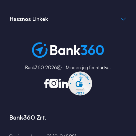
+36 1 817 0103
bank360.hu
bank360.hu
Hasznos Linkek
ingatlan360.hu
ingatlannet.hu
Fiók és ATM kereső
Bérkalkulátor
MNB Alkalmazások
Karrier
Bank360 2026Ⓒ - Minden jog fenntartva.
Bank360 Zrt.