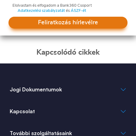
Elolvastam és elfogadom a Bank360 Csoport
Adatkezelési szabályzatát
és
ÁSZF-ét
Feliratkozás hírlevélre
Kapcsolódó cikkek
Jogi Dokumentumok
Általános Szerződési Feltételek
Kapcsolat
Adatkezelési Tájékoztató
Cookie Tájékoztató
info@bank360.hu
További szolgáltatásaink