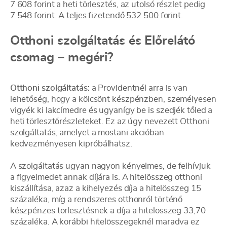
7 608 forint a heti törlesztés, az utolsó részlet pedig
7 548 forint. A teljes fizetendő 532 500 forint.
Otthoni szolgáltatás és Előrelátó
csomag – megéri?
Otthoni szolgáltatás:
a Providentnél arra is van
lehetőség, hogy a kölcsönt készpénzben, személyesen
vigyék ki lakcímedre és ugyanígy be is szedjék tőled a
heti törlesztőrészleteket. Ez az úgy nevezett Otthoni
szolgáltatás, amelyet a mostani akcióban
kedvezményesen kipróbálhatsz.
A szolgáltatás ugyan nagyon kényelmes, de felhívjuk
a figyelmedet annak díjára is. A hitelösszeg otthoni
kiszállítása, azaz a kihelyezés díja a hitelösszeg 15
százaléka, míg a rendszeres otthonról történő
készpénzes törlesztésnek a díja a hitelösszeg 33,70
százaléka. A korábbi hitelösszegeknél maradva ez