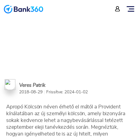
kölcsön az őszi kiadásokhoz
Veres Patrik
2018-08-29
|
Frissítve: 2024-01-02
Apropó Kölcsön néven érhető el mától a Provident
kínálatában az új személyi kölcsön, amely bizonyára
sokak kedvence lehet a nagybevásárlással tetézett
szeptember eleji tanévkezdés során. Megnéztük,
hogyan igényelheted te is az új hitelt, milyen