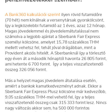
A Bank360 kalkulációi szerint
ilyen rövid futamidőre
(70 hét) nem kínálnak a versenytársak gyorskölcsönt,
így a legközelebbi futamidő az 1 éves, azaz 12 hónap.
Magas jövedelemmel és jövedelemátutalással nem
számolva a legjobb ajánlat a Sberbank Fair Express
személyi kölcsöne, amelyet 15,78 százalékos THM
mellett vehetsz fel, tehát jóval drágábban, mint a
Provident akciós hitelét. A Sberbanknál így a törlesztő
egy éven át a második hónaptól havonta 26 805 forint,
ami hetente 6 700 forint. Így a teljes visszafizetendő
összeg 326 056 forint.
Más a helyzet magas jövedelem átutalása esetén,
amiért a bankok kamatkedvezményt adnak. Ekkor a
Sberbank Fair Express Plusz kölcsöne már kedvezőbb,
9,05 százalékos THM-mel vehető fel, így a teljes
visszafizetendő összeg csak 315 333 forint lesz. Nincs
nagy változás akkor sem, ha 500 000 forintos