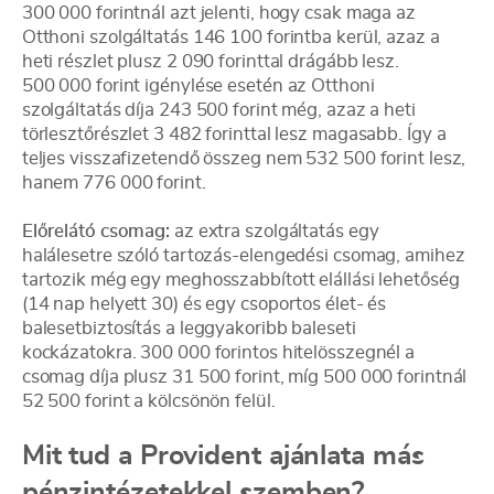
300 000 forintnál azt jelenti, hogy csak maga az
Otthoni szolgáltatás 146 100 forintba kerül, azaz a
heti részlet plusz 2 090 forinttal drágább lesz.
500 000 forint igénylése esetén az Otthoni
szolgáltatás díja 243 500 forint még, azaz a heti
törlesztőrészlet 3 482 forinttal lesz magasabb. Így a
teljes visszafizetendő összeg nem 532 500 forint lesz,
hanem 776 000 forint.
Előrelátó csomag:
az extra szolgáltatás egy
halálesetre szóló tartozás-elengedési csomag, amihez
tartozik még egy meghosszabbított elállási lehetőség
(14 nap helyett 30) és egy csoportos élet- és
balesetbiztosítás a leggyakoribb baleseti
kockázatokra. 300 000 forintos hitelösszegnél a
csomag díja plusz 31 500 forint, míg 500 000 forintnál
52 500 forint a kölcsönön felül.
Mit tud a Provident ajánlata más
pénzintézetekkel szemben?