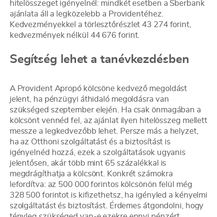
hitelösszeget igényelnél: mindkét esetben a Sberbank
ajánlata áll a legközelebb a Providentéhez.
Kedvezményekkel a törlesztőrészlet 43 274 forint,
kedvezmények nélkül 44 676 forint.
Segítség lehet a tanévkezdésben
A Provident Apropó kölcsöne kedvező megoldást
jelent, ha pénzügyi áthidaló megoldásra van
szükséged szeptember elején. Ha csak önmagában a
kölcsönt vennéd fel, az ajánlat ilyen hitelösszeg mellett
messze a legkedvezőbb lehet. Persze más a helyzet,
ha az Otthoni szolgáltatást és a biztosítást is
igényelnéd hozzá, ezek a szolgáltatások ugyanis
jelentősen, akár több mint 65 százalékkal is
megdrágíthatja a kölcsönt. Konkrét számokra
lefordítva: az 500 000 forintos kölcsönön felül még
328 500 forintot is kifizethetsz, ha igényled a kényelmi
szolgáltatást és biztosítást. Érdemes átgondolni, hogy
tényleg szükséged van-e ezekre ennyi pénzért.