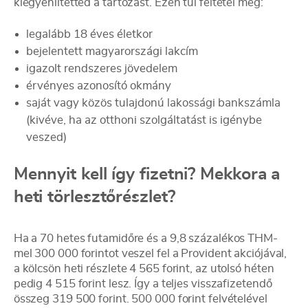
kiegyenlítetted a tartozást. Ezen túl feltétel még:
legalább 18 éves életkor
bejelentett magyarországi lakcím
igazolt rendszeres jövedelem
érvényes azonosító okmány
saját vagy közös tulajdonú lakossági bankszámla
(kivéve, ha az otthoni szolgáltatást is igénybe
veszed)
Mennyit kell így fizetni? Mekkora a
heti törlesztőrészlet?
Ha a 70 hetes futamidőre és a 9,8 százalékos THM-
mel 300 000 forintot veszel fel a Provident akciójával,
a kölcsön heti részlete 4 565 forint, az utolsó héten
pedig 4 515 forint lesz. Így a teljes visszafizetendő
összeg 319 500 forint. 500 000 forint felvételével