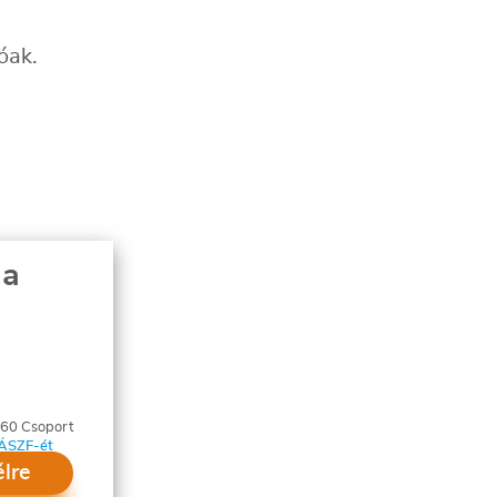
óak.
 a
360 Csoport
ÁSZF-ét
élre