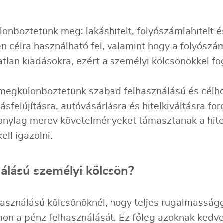
önböztetünk meg: lakáshitelt, folyószámlahitelt és
en célra használható fel, valamint hogy a folyószá
ratlan kiadásokra, ezért a személyi kölcsönökkel f
 megkülönböztetünk szabad felhasználású és célhoz
sfelújításra, autóvásárlásra és hitelkiváltásra fo
zonylag merev követelményeket támasztanak a hitel
ell igazolni.
nálású személyi kölcsön?
asználású kölcsönöknél, hogy teljes rugalmasságga
on a pénz felhasználását. Ez főleg azoknak kedv