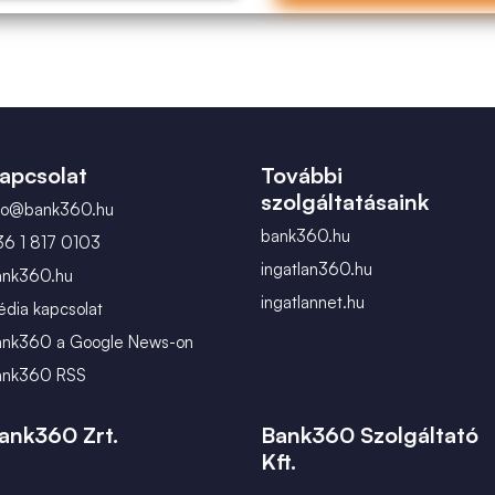
apcsolat
További
szolgáltatásaink
nfo@bank360.hu
bank360.hu
36 1 817 0103
ingatlan360.hu
ank360.hu
ingatlannet.hu
dia kapcsolat
ank360 a Google News-on
ank360 RSS
ank360 Zrt.
Bank360 Szolgáltató
Kft.