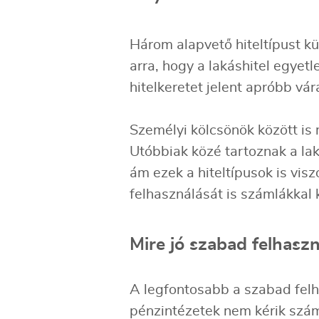
Három alapvető hiteltípust kül
arra, hogy a lakáshitel egyetl
hitelkeretet jelent apróbb vá
Személyi kölcsönök között is
Utóbbiak közé tartoznak a laká
ám ezek a hiteltípusok is vis
felhasználását is számlákkal k
Mire jó szabad felhasz
A legfontosabb a szabad felh
pénzintézetek nem kérik szám