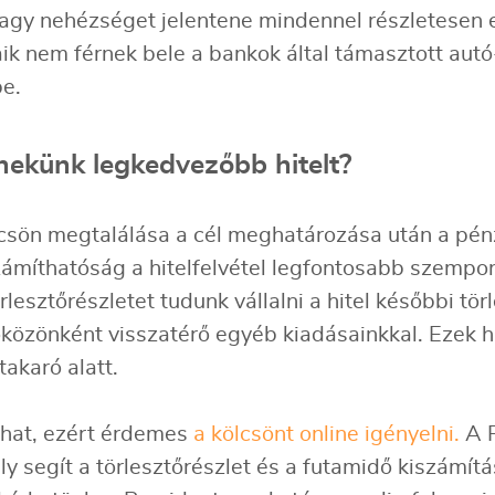
agy nehézséget jelentene mindennel részletesen el
ik nem férnek bele a bankok által támasztott autó
be.
nekünk legkedvezőbb hitelt?
csön megtalálása a cél meghatározása után a pén
ámíthatóság a hitelfelvétel legfontosabb szempont
lesztőrészletet tudunk vállalni a hitel későbbi t
időközönként visszatérő egyéb kiadásainkkal. Eze
akaró alatt.
ódhat, ezért érdemes
a kölcsönt online igényelni.
A P
mely segít a törlesztőrészlet és a futamidő kiszám