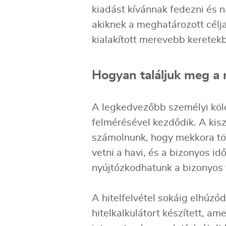
kiadást kívánnak fedezni és n
akiknek a meghatározott célja
kialakított merevebb keretek
Hogyan találjuk meg a 
A legkedvezőbb személyi köl
felmérésével kezdődik. A kisz
számolnunk, hogy mekkora tör
vetni a havi, és a bizonyos 
nyújtózkodhatunk a bizonyos t
A hitelfelvétel sokáig elhúz
hitelkalkulátort készített, a