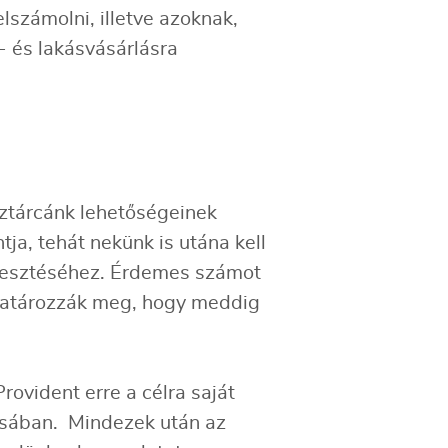
számolni, illetve azoknak,
- és lakásvásárlásra
ztárcánk lehetőségeinek
ja, tehát nekünk is utána kell
örlesztéséhez. Érdemes számot
k határozzák meg, hogy meddig
rovident erre a célra saját
ításában. Mindezek után az