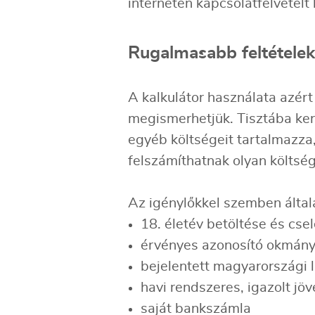
interneten kapcsolatfelvételt
Rugalmasabb feltételek
A kalkulátor használata azért 
megismerhetjük. Tisztába kerü
egyéb költségeit tartalmazza
felszámíthatnak olyan költsé
Az igénylőkkel szemben álta
18. életév betöltése és cs
érvényes azonosító okmán
bejelentett magyarországi 
havi rendszeres, igazolt jö
saját bankszámla