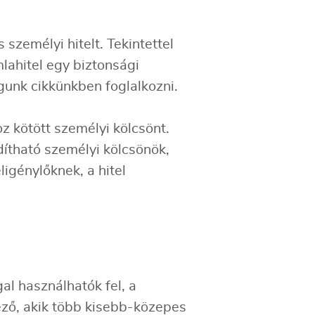
 személyi hitelt. Tekintettel
mlahitel egy biztonsági
ogunk cikkünkben foglalkozni.
 kötött személyi kölcsönt.
rdítható személyi kölcsönök,
igénylőknek, a hitel
l használhatók fel, a
ező, akik több kisebb-közepes