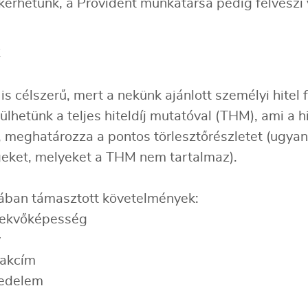
 kérhetünk, a Provident munkatársa pedig felveszi 
is célszerű, mert a nekünk ajánlott személyi hitel 
lhetünk a teljes hiteldíj mutatóval (THM), ami a 
, meghatározza a pontos törlesztőrészletet (ugya
geket, melyeket a THM nem tartalmaz).
lában támasztott követelmények:
elekvőképesség
y
lakcím
vedelem