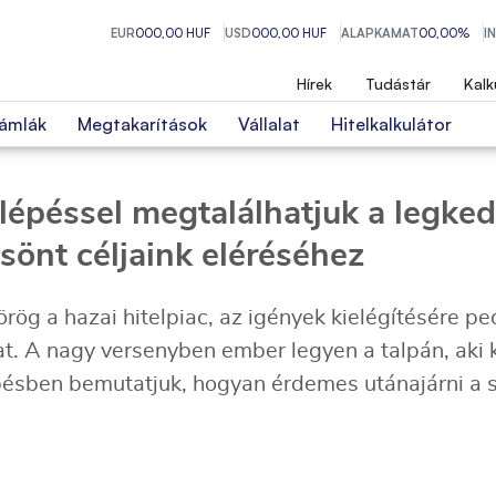
EUR
000,00 HUF
USD
000,00 HUF
ALAPKAMAT
00,00%
I
Hírek
Tudástár
Kalk
ámlák
Megtakarítások
Vállalat
Hitelkalkulátor
 lépéssel megtalálhatjuk a legke
sönt céljaink eléréséhez
ög a hazai hitelpiac, az igények kielégítésére pe
kat. A nagy versenyben ember legyen a talpán, aki
lépésben bemutatjuk, hogyan érdemes utánajárni 