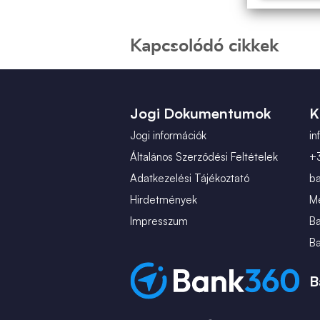
Kapcsolódó cikkek
Jogi Dokumentumok
K
Jogi információk
i
Általános Szerződési Feltételek
+
Adatkezelési Tájékoztató
b
Hirdetmények
Mé
Impresszum
B
B
B