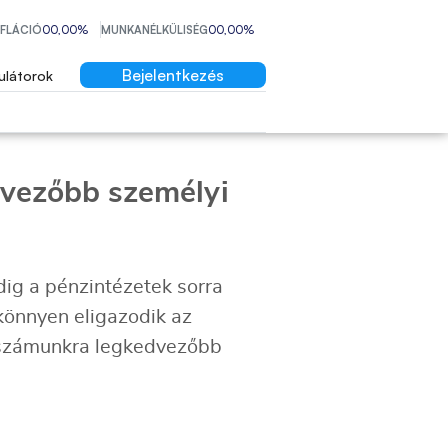
NFLÁCIÓ
00,00%
MUNKANÉLKÜLISÉG
00,00%
Bejelentkezés
ulátorok
dvezőbb személyi
dig a pénzintézetek sorra
 könnyen eligazodik az
a számunkra legkedvezőbb