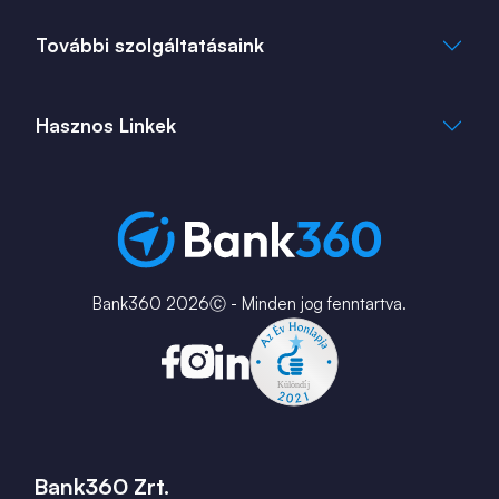
Cookie Tájékoztató
info@bank360.hu
További szolgáltatásaink
+36 1 817 0103
bank360.hu
bank360.hu
Hasznos Linkek
ingatlan360.hu
ingatlannet.hu
Fiók és ATM kereső
Bérkalkulátor
MNB Alkalmazások
Karrier
Bank360 2026Ⓒ - Minden jog fenntartva.
Bank360 Zrt.