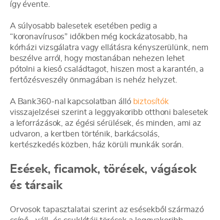
így évente.
A súlyosabb balesetek esetében pedig a
“koronavírusos” időkben még kockázatosabb, ha
kórházi vizsgálatra vagy ellátásra kényszerülünk, nem
beszélve arról, hogy mostanában nehezen lehet
pótolni a kieső családtagot, hiszen most a karantén, a
fertőzésveszély önmagában is nehéz helyzet.
A Bank360-nal kapcsolatban álló
biztosítók
visszajelzései szerint a leggyakoribb otthoni balesetek
a leforrázások, az égési sérülések, és minden, ami az
udvaron, a kertben történik, barkácsolás,
kertészkedés közben, ház körüli munkák során.
Esések, ficamok, törések, vágások
és társaik
Orvosok tapasztalatai szerint az esésekből származó