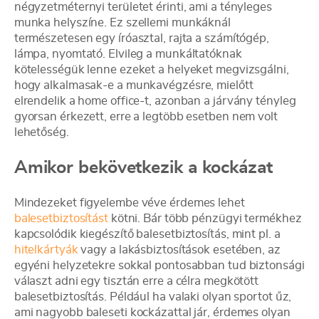
négyzetméternyi területet érinti, ami a tényleges
munka helyszíne. Ez szellemi munkáknál
természetesen egy íróasztal, rajta a számítógép,
lámpa, nyomtató. Elvileg a munkáltatóknak
kötelességük lenne ezeket a helyeket megvizsgálni,
hogy alkalmasak-e a munkavégzésre, mielőtt
elrendelik a home office-t, azonban a járvány tényleg
gyorsan érkezett, erre a legtöbb esetben nem volt
lehetőség.
Amikor bekövetkezik a kockázat
Mindezeket figyelembe véve érdemes lehet
balesetbiztosítást
kötni. Bár több pénzügyi termékhez
kapcsolódik kiegészítő balesetbiztosítás, mint pl. a
hitelkártyák
vagy a lakásbiztosítások esetében, az
egyéni helyzetekre sokkal pontosabban tud biztonsági
választ adni egy tisztán erre a célra megkötött
balesetbiztosítás. Például ha valaki olyan sportot űz,
ami nagyobb baleseti kockázattal jár, érdemes olyan