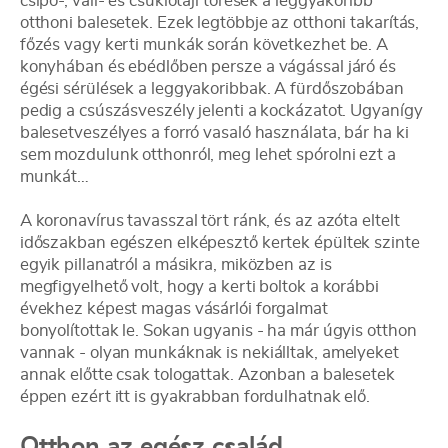
csípő-, váll- és csuklótáji törések a leggyakoribb
otthoni balesetek. Ezek legtöbbje az otthoni takarítás,
főzés vagy kerti munkák során következhet be. A
konyhában és ebédlőben persze a vágással járó és
égési sérülések a leggyakoribbak. A fürdőszobában
pedig a csúszásveszély jelenti a kockázatot. Ugyanígy
balesetveszélyes a forró vasaló használata, bár ha ki
sem mozdulunk otthonról, meg lehet spórolni ezt a
munkát…
A koronavírus tavasszal tört ránk, és az azóta eltelt
időszakban egészen elképesztő kertek épültek szinte
egyik pillanatról a másikra, miközben az is
megfigyelhető volt, hogy a kerti boltok a korábbi
évekhez képest magas vásárlói forgalmat
bonyolítottak le. Sokan ugyanis - ha már úgyis otthon
vannak - olyan munkáknak is nekiálltak, amelyeket
annak előtte csak tologattak. Azonban a balesetek
éppen ezért itt is gyakrabban fordulhatnak elő.
Otthon az egész család