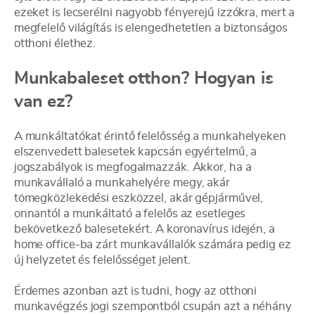
ezeket is lecserélni nagyobb fényerejű izzókra, mert a
megfelelő világítás is elengedhetetlen a biztonságos
otthoni élethez.
Munkabaleset otthon? Hogyan is
van ez?
A munkáltatókat érintő felelősség a munkahelyeken
elszenvedett balesetek kapcsán egyértelmű, a
jogszabályok is megfogalmazzák. Akkor, ha a
munkavállaló a munkahelyére megy, akár
tömegközlekedési eszközzel, akár gépjárművel,
onnantól a munkáltató a felelős az esetleges
bekövetkező balesetekért. A koronavírus idején, a
home office-ba zárt munkavállalók számára pedig ez
új helyzetet és felelősséget jelent.
Érdemes azonban azt is tudni, hogy az otthoni
munkavégzés jogi szempontból csupán azt a néhány