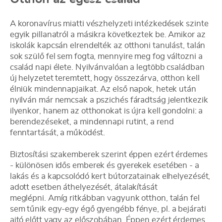
A koronavírus miatti vészhelyzeti intézkedések szinte
egyik pillanatról a másikra következtek be. Amikor az
iskolák kapcsán elrendelték az otthoni tanulást, talán
sok szülő fel sem fogta, mennyire meg fog változni a
család napi élete. Nyilvánvalóan a legtöbb családban
új helyzetet teremtett, hogy összezárva, otthon kell
élniük mindennapjaikat. Az első napok, hetek után
nyilván már nemcsak a pszichés fáradtság jelentkezik
ilyenkor, hanem az otthonokat is újra kell gondolni: a
berendezéseket, a mindennapi rutint, a rend
fenntartását, a működést.
Biztosítási szakemberek szerint éppen ezért érdemes
- különösen idős emberek és gyerekek esetében - a
lakás és a kapcsolódó kert bútorzatainak elhelyezését,
adott esetben áthelyezését, átalakítását
meglépni. Amíg ritkábban vagyunk otthon, talán fel
sem tűnik egy-egy égő gyengébb fénye, pl. a bejárati
ajtó előtt vagy az előszobában. Éppen ezért érdemes