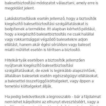
balesetbiztosítási módozatot választani, amely erre is
megoldást jelent.
Lakásbiztosítások esetén jellemző, hogy a biztosítók
kiegészítő balesetbiztosítási szolgáltatásokat is
beépítenek a termékbe. Itt alapban kérhető például,
hogy a kiegészítő balesetbiztosítás ne csak halállal
vagy rokkantsággal végződő balesetekre adjon
ellátást, hanem akár égési sérülésre vagy baleset
miatti műtétet esetén is térítsen a biztosító.
Hitelkártyák esetében a biztosítók jellemzően
nyújtanak kiegészítő balesetbiztosítási
szolgáltatásokat, de ezek is leginkább alapszintűek,
általában balesetek esetén egészségügyi ellátásokat,
a balesettel összefüggő költségeket, vagy éppen a
temetési költségeket állják.
Ha pedig bekövetkezik a legrosszabb - bár a fájdalmat
nem lehet kárpótolni az elhunyt elvesztéséért, vagy a