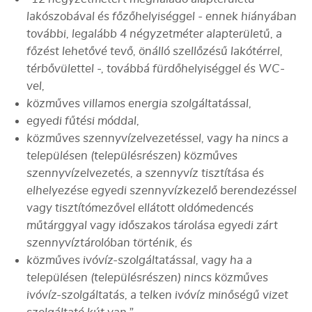
lakószobával és főzőhelyiséggel - ennek hiányában
további, legalább 4 négyzetméter alapterületű, a
főzést lehetővé tevő, önálló szellőzésű lakótérrel,
térbővülettel -, továbbá fürdőhelyiséggel és WC-
vel,
közműves villamos energia szolgáltatással,
egyedi fűtési móddal,
közműves szennyvízelvezetéssel, vagy ha nincs a
településen (településrészen) közműves
szennyvízelvezetés, a szennyvíz tisztítása és
elhelyezése egyedi szennyvízkezelő berendezéssel
vagy tisztítómezővel ellátott oldómedencés
műtárggyal vagy időszakos tárolása egyedi zárt
szennyvíztárolóban történik, és
közműves ivóvíz-szolgáltatással, vagy ha a
településen (településrészen) nincs közműves
ivóvíz-szolgáltatás, a telken ivóvíz minőségű vizet