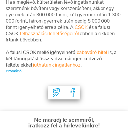
Ha a meglévő, külterületen lévő ingatlanunkat
szeretnénk bővíteni vagy korszerűsíteni, akkor egy
gyermek után 300 000 forint, két gyermek után 1 300
000 forint, három gyermek után pedig 5 000 000
forint igényelhető erre a célra. A
CSOK
és a falusi
CSOK
felhasználási lehetőségeiről
ebben a cikkben
írtunk bővebben.
A falusi CSOK mellé igényelhető
babaváró hitel
is, a
két támogatást összeadva már igen kedvező
feltételekkel
juthatunk ingatlanhoz
.
Promóció
Ne maradj le semmiről,
iratkozz fel a hírlevelünkre!