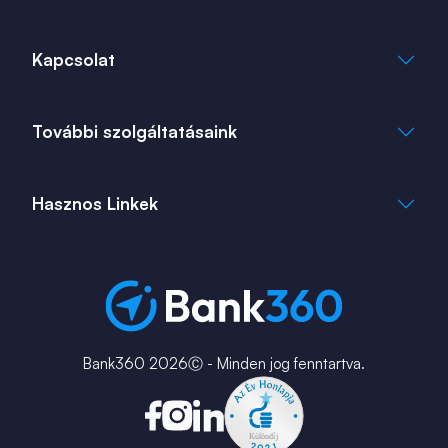
Általános Szerződési Feltételek
Kapcsolat
Adatkezelési Tájékoztató
Cookie Tájékoztató
info@bank360.hu
További szolgáltatásaink
+36 1 817 0103
bank360.hu
bank360.hu
Hasznos Linkek
ingatlan360.hu
ingatlannet.hu
Fiók és ATM kereső
Bérkalkulátor
MNB Alkalmazások
Karrier
Bank360 2026Ⓒ - Minden jog fenntartva.