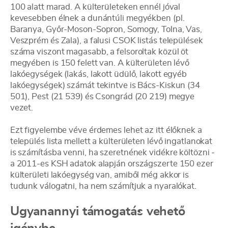
100 alatt marad. A külterületeken ennél jóval
kevesebben élnek a dunántúli megyékben (pl.
Baranya, Győr-Moson-Sopron, Somogy, Tolna, Vas,
Veszprém és Zala), a falusi CSOK listás települések
száma viszont magasabb, a felsoroltak közül öt
megyében is 150 felett van. A külterületen lévő
lakóegységek (lakás, lakott üdülő, lakott egyéb
lakóegységek) számát tekintve is Bács-Kiskun (34
501), Pest (21 539) és Csongrád (20 219) megye
vezet.
Ezt figyelembe véve érdemes lehet az itt élőknek a
település lista mellett a külterületen lévő ingatlanokat
is számításba venni, ha szeretnének vidékre költözni -
a 2011-es KSH adatok alapján országszerte 150 ezer
külterületi lakóegység van, amiből még akkor is
tudunk válogatni, ha nem számítjuk a nyaralókat.
Ugyanannyi támogatás vehető