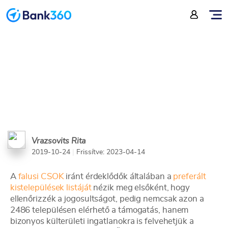
erre is van lehetőség
Vrazsovits Rita
2019-10-24
|
Frissítve: 2023-04-14
A
falusi CSOK
iránt érdeklődők általában a
preferált
kistelepülések listáját
nézik meg elsőként, hogy
ellenőrizzék a jogosultságot, pedig nemcsak azon a
2486 településen elérhető a támogatás, hanem
bizonyos külterületi ingatlanokra is felvehetjük a