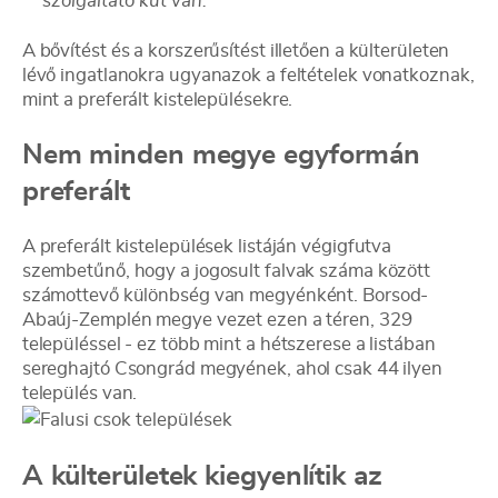
szolgáltató kút van.”
A bővítést és a korszerűsítést illetően a külterületen
lévő ingatlanokra ugyanazok a feltételek vonatkoznak,
mint a preferált kistelepülésekre.
Nem minden megye egyformán
preferált
A preferált kistelepülések listáján végigfutva
szembetűnő, hogy a jogosult falvak száma között
számottevő különbség van megyénként. Borsod-
Abaúj-Zemplén megye vezet ezen a téren, 329
településsel - ez több mint a hétszerese a listában
sereghajtó Csongrád megyének, ahol csak 44 ilyen
település van.
A külterületek kiegyenlítik az