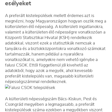
esélyeket
A preferált kistelepülések mellett érdemes azt is
megnézni, hogy Magyarországon hogyan oszlik meg a
külterületen élő népesség. A külterületi ingatlanokra,
valamint a külterületen élő népességre vonatkozóan a
Központi Statisztikai Hivatal (KSH) rendelkezik
adatokkal, viszont ezek a statisztikák nemcsak a
tanyákra és a biztokközpontokra vonatkozó számokat
tartalmazzák, hanem például a nyaralókra
vonatkozókat is, amelyekre nem vehető igénybe a
falusi CSOK. Ettől függetlenül jól kivehető az
adatokból, hogy azok a megyék, ahol kevesebb
preferált kistelepülés van, magasabb külterületi
népességszámmal rendelkeznek.
A külterületi népességszám Bács-Kiskun, Pest és
Csongrád megyében a legmagasabb, a preferált
kistelepülések száma ezekben a megyékben viszont