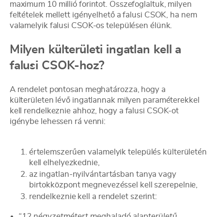
maximum 10 millió forintot. Összefoglaltuk, milyen
feltételek mellett igényelhető a falusi CSOK, ha nem
valamelyik falusi CSOK-os településen élünk.
Milyen külterületi ingatlan kell a
falusi CSOK-hoz?
A rendelet pontosan meghatározza, hogy a
külterületen lévő ingatlannak milyen paraméterekkel
kell rendelkeznie ahhoz, hogy a falusi CSOK-ot
igénybe lehessen rá venni:
értelemszerűen valamelyik település külterületén
kell elhelyezkednie,
az ingatlan-nyilvántartásban tanya vagy
birtokközpont megnevezéssel kell szerepelnie,
rendelkeznie kell a rendelet szerint:
“12 négyzetmétert meghaladó alapterületű